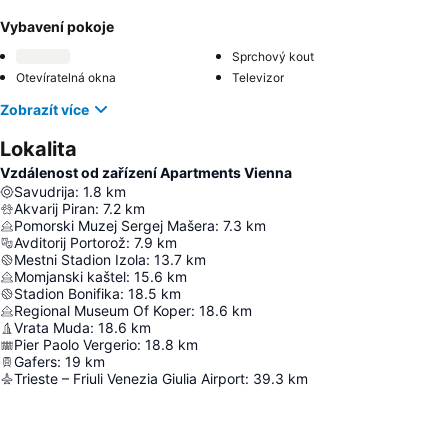
Vybavení pokoje
Sprchový kout
Otevíratelná okna
Televizor
Zobrazít více
Lokalita
Vzdálenost od zařízení Apartments Vienna
Savudrija
:
1.8
km
Akvarij Piran
:
7.2
km
Pomorski Muzej Sergej Mašera
:
7.3
km
Avditorij Portorož
:
7.9
km
Mestni Stadion Izola
:
13.7
km
Momjanski kaštel
:
15.6
km
Stadion Bonifika
:
18.5
km
Regional Museum Of Koper
:
18.6
km
Vrata Muda
:
18.6
km
Pier Paolo Vergerio
:
18.8
km
Gafers
:
19
km
Trieste – Friuli Venezia Giulia Airport
:
39.3
km