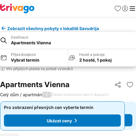
Oblíbené
Přihlási
Me
Zobrazit všechny pobyty v lokalitě Savudrija
Destinace
Apartments Vienna
Příjezd/odjezd
Hosté a pokoje
Vybrat termín
2 hosté, 1 pokoj
Vliv přijatých plateb na pořadí výsledků
Apartments Vienna
Sdílet
Př
Celý dům / apartmán
/
Žádné hodnocení není k dispozici
Pro zobrazení přesných cen vyberte termín
Pro zobrazení přesných cen vyberte termín
Ukázat ceny
Ukázat ceny