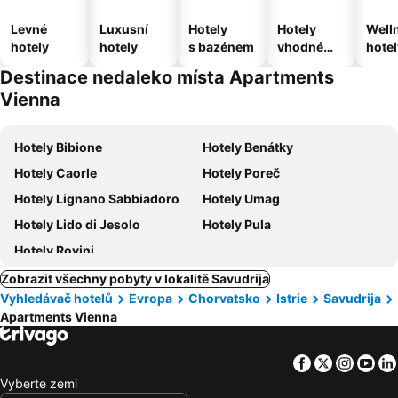
Levné
Luxusní
Hotely
Hotely
Well
hotely
hotely
s bazénem
vhodné
hotel
pro
Destinace nedaleko místa Apartments
domácí
Vienna
zvířata
Hotely Bibione
Hotely Benátky
Hotely Caorle
Hotely Poreč
Hotely Lignano Sabbiadoro
Hotely Umag
Hotely Lido di Jesolo
Hotely Pula
Hotely Rovinj
Zobrazit všechny pobyty v lokalitě Savudrija
Vyhledávač hotelů
Evropa
Chorvatsko
Istrie
Savudrija
Apartments Vienna
Facebook
Twitter
Insta
Yo
Vyberte zemi