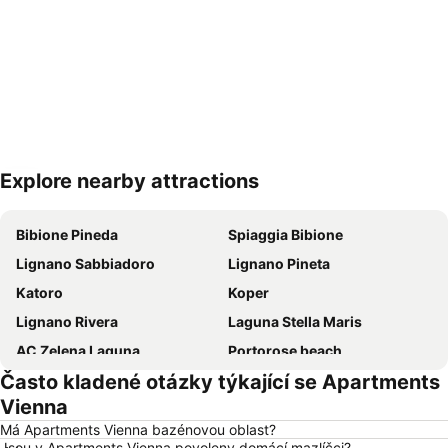
Explore nearby attractions
Zvětšit mapu
Bibione Pineda
Spiaggia Bibione
Lignano Sabbiadoro
Lignano Pineta
Katoro
Koper
Lignano Rivera
Laguna Stella Maris
AC Zelena Laguna
Portorose beach
Často kladené otázky týkající se Apartments
Bijela Uvala
Delfin
Vienna
Grado Pineta
Simonov zaliv Beach
Má Apartments Vienna bazénovou oblast?
Koper
FKK Ulika
Jsou v Apartments Vienna povoleny domácí mazlíčci?