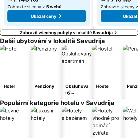
Laguna
St. Bernardin
Zobrazte si ceny z
5 webů
Zobrazte si ceny 
Casinò Portorož
Insula
Ukázat ceny
Ukázat
Zobrazit všechny pobyty v lokalitě Savudrija
Další ubytování v lokalitě Savudrija
Hotel
Penziony
Obsluhova
Hostel
Penz
ný
apartmán
Populární kategorie hotelů v Savudrija