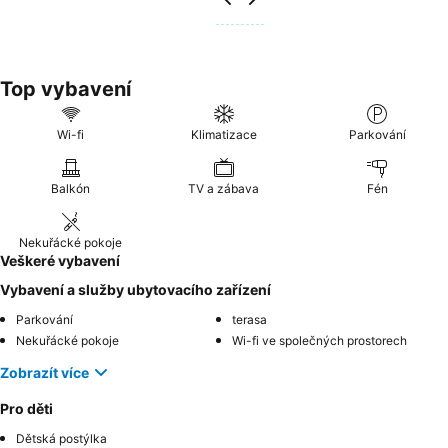
Top vybavení
Wi-fi
Klimatizace
Parkování
Balkón
TV a zábava
Fén
Nekuřácké pokoje
Veškeré vybavení
Vybavení a služby ubytovacího zařízení
Parkování
terasa
Nekuřácké pokoje
Wi-fi ve společných prostorech
Zobrazít více
Pro děti
Dětská postýlka