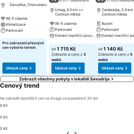
(
5 017 hodnocení
)
(
11 005 hodnoce
Savudrija, Chorvatsko
Umag, 6.5 km >>
Zambratija, 0.9 km
Centrum města
Centrum města
Wi-fi zdarma
Wi-fi zdarma
Bazén
Klimatizace
Parkování
Parkování
Parkování
Domácí mazlíčci povoleni
Ukázat ceny
Pro zobrazení přesných
Ukázat ceny
Ukázat ceny
cen vyberte termín
1 715 Kč
1 140 Kč
od
od
Zobrazte si ceny z
3
Zobrazte si ceny z
5
webů
webů
Ukázat ceny
Ukázat ceny
Ukázat ceny
Zobrazit všechny pobyty v lokalitě Savudrija
Cenový trend
Na základě nejnižších cen na trivago za posledních 30 dní
0 Kč
0 Kč
0 Kč