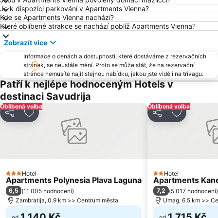
Je k dispozici parkování v Apartments Vienna?
Trieste Central Station
Barcolana
Kde se Apartments Vienna nachází?
Koversada
Pri svetilniku
Které oblíbené atrakce se nachází poblíž Apartments Vienna?
Zámek Miramare
Lignano Pineta Beach
Zobrazít více
Aquapark Žusterna
Pineta
Informace o cenách a dostupnosti, které dostáváme z rezervačních
Donji Špadići
stránek, se neustále mění. Proto se může stát, že na rezervační
Piazzale Zenith
stránce nemusíte najít stejnou nabídku, jakou jste viděli na trivagu.
Istrian Riviera
Lignano Riviera Beach
Patří k nejlépe hodnoceným Hotels v
Staro mesto Piran
Avditorij Portorož
destinaci Savudrija
Oblíbená volba
Oblíbená volba
Kanova
Castello di Duino
Sdílet
Přidat na seznam oblíbených hotelů
Sdílet
Přidat na 
Marina Portorož
Slovenska Obala
Letiště Portorož
Old town
Spiaggia Principale
Amarin
Bevazzana
Krka Strunjan
Hotel
Hotel
3 Počet hvězdiček
2 Počet hvězdiček
Poreč 24 hours
Borgo Teresiano
Apartments Polynesia Plava Laguna
Apartments Kane
6,5
7,2
(
11 005 hodnocení
)
(
5 017 hodnocení
)
Aquasplash
Zlatni Rt
Zambratija, 0.9 km >> Centrum města
Umag, 6.5 km >> C
Villas Rubin
La Brussa
1 140 Kč
1 715 Kč
od
od