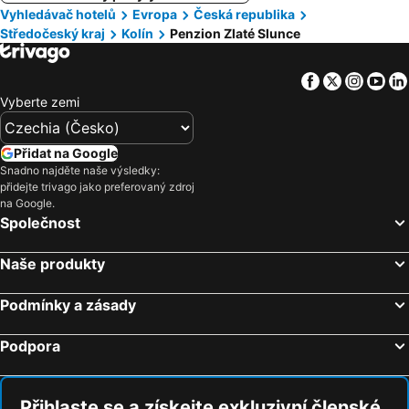
Vyhledávač hotelů
Evropa
Česká republika
Středočeský kraj
Kolín
Penzion Zlaté Slunce
Facebook
Twitter
Insta
Yo
Vyberte zemi
Přidat na Google
Snadno najděte naše výsledky:
přidejte trivago jako preferovaný zdroj
na Google.
Společnost
Naše produkty
Podmínky a zásady
Podpora
Přihlaste se a získejte exkluzivní členské