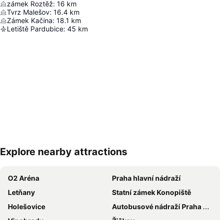
zámek Roztěž
:
16
km
Tvrz Malešov
:
16.4
km
Zámek Kačina
:
18.1
km
Letiště Pardubice
:
45
km
Explore nearby attractions
Zvětšit mapu
O2 Aréna
Praha hlavní nádraží
Letňany
Statní zámek Konopiště
Holešovice
Autobusové nádraží Praha Florenc