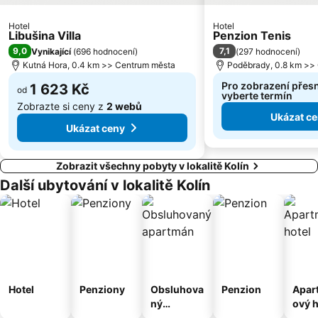
Arkády Pankrác Praha
Újezd nad Lesy
Hotel
Hotel
Českomoravská Metro Station
Nové Město
Libušina Villa
Penzion Tenis
9,0
7,1
Vynikající
(
696 hodnocení
)
(
297 hodnocení
)
Senovazne namesti
Národní divadlo
Kutná Hora, 0.4 km >> Centrum města
Poděbrady, 0.8 km >>
Vysočany
I. P. Pavlova
Pro zobrazení přes
1 623 Kč
od
Národní třída Metro Station
Satalice
vyberte termín
Zobrazte si ceny z
2 webů
Nákupní centrum Eden
Plavecký stadion Podolí
Ukázat c
Ukázat ceny
Zobrazit všechny pobyty v lokalitě Kolín
Další ubytování v lokalitě Kolín
Hotel
Penziony
Obsluhova
Penzion
Apar
ný
ový h
apartmán