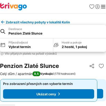
Oblíbené
Přihlási
Me
Zobrazit všechny pobyty v lokalitě Kolín
Destinace
Penzion Zlaté Slunce
Příjezd/odjezd
Hosté a pokoje
Vybrat termín
2 hosté, 1 pokoj
Vliv přijatých plateb na pořadí výsledků
Penzion Zlaté Slunce
Sdílet
Př
Celý dům / apartmán
8,5
Vynikající
(
179 hodnocení
)
Pro zobrazení přesných cen vyberte termín
Pro zobrazení přesných cen vyberte termín
Ukázat ceny
Ukázat ceny