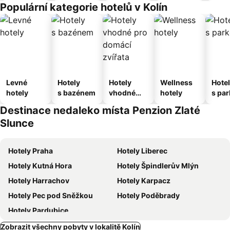
Populární kategorie hotelů v Kolín
Levné
Hotely
Hotely
Wellness
Hote
hotely
s bazénem
vhodné
hotely
s pa
pro
ím
Destinace nedaleko místa Penzion Zlaté
domácí
Slunce
zvířata
Hotely Praha
Hotely Liberec
Hotely Kutná Hora
Hotely Špindlerův Mlýn
Hotely Harrachov
Hotely Karpacz
Hotely Pec pod Sněžkou
Hotely Poděbrady
Hotely Pardubice
Zobrazit všechny pobyty v lokalitě Kolín