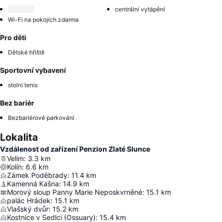
centrální vytápění
Wi-Fi na pokojích zdarma
Pro děti
Dětské hřiště
Sportovní vybavení
stolní tenis
Bez bariér
Bezbariérové parkování
Lokalita
Vzdálenost od zařízení Penzion Zlaté Slunce
Velim
:
3.3
km
Kolín
:
6.6
km
Zámek Poděbrady
:
11.4
km
Kamenná Kašna
:
14.9
km
Morový sloup Panny Marie Neposkvrněné
:
15.1
km
palác Hrádek
:
15.1
km
Vlašský dvůr
:
15.2
km
Kostnice v Sedlci (Ossuary)
:
15.4
km