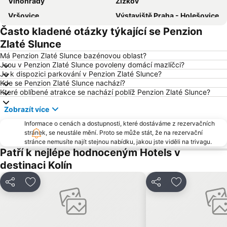
Vinohrady
Žižkov
Vršovice
Výstaviště Praha - Holešovice
Často kladené otázky týkající se Penzion
Chodov
Václavské náměstí
Zlaté Slunce
Horní Počernice
Aquapalace Praha
Má Penzion Zlaté Slunce bazénovou oblast?
Televizní věž Žižkov
Hostivař
Jsou v Penzion Zlaté Slunce povoleny domácí mazlíčci?
Je k dispozici parkování v Penzion Zlaté Slunce?
Modřany
Old Town Square
Kde se Penzion Zlaté Slunce nachází?
Karlovo náměstí
Vyšehrad
Které oblíbené atrakce se nachází poblíž Penzion Zlaté Slunce?
Troja
Strašnice
Zobrazít více
Tančící dům
Kbely
Informace o cenách a dostupnosti, které dostáváme z rezervačních
Uhříněves
stránek, se neustále mění. Proto se může stát, že na rezervační
Háje
stránce nemusíte najít stejnou nabídku, jakou jste viděli na trivagu.
Náměstí míru
Kongresové centrum Praha
Patří k nejlépe hodnoceným Hotels v
Náměstí Republiky
Výstaviště Letňany - PVA EXPO
destinaci Kolín
Zámek Loučeň
Prosek
Sdílet
Přidat na seznam oblíbených hotelů
Sdílet
Přidat na se
Libuš
Kunratice
Čakovice
Centrum Černý Most
Dostihové závodiště Pardubice
Dolní Počernice