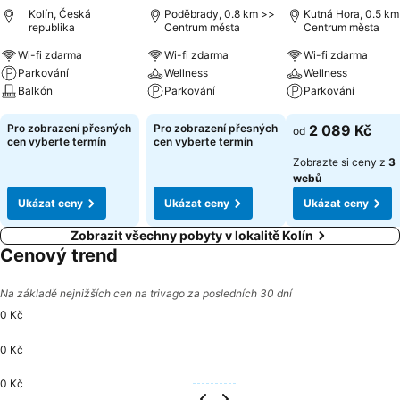
Kolín, Česká
Poděbrady, 0.8 km >>
Kutná Hora, 0.5 km
republika
Centrum města
Centrum města
Wi-fi zdarma
Wi-fi zdarma
Wi-fi zdarma
Parkování
Wellness
Wellness
Balkón
Parkování
Parkování
Ukázat ceny
Ukázat ceny
Ukázat ceny
Pro zobrazení přesných
Pro zobrazení přesných
2 089 Kč
od
cen vyberte termín
cen vyberte termín
Zobrazte si ceny z
3
webů
Ukázat ceny
Ukázat ceny
Ukázat ceny
Zobrazit všechny pobyty v lokalitě Kolín
Cenový trend
Na základě nejnižších cen na trivago za posledních 30 dní
0 Kč
0 Kč
0 Kč