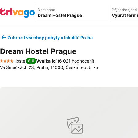
Destinace
Příjezd/odjezd
Vybrat term
Zobrazit všechny pobyty v lokalitě Praha
Dream Hostel Prague
Hostel
Vynikající
(
6 021 hodnocení
)
8,6
4 Počet hvězdiček
Ve Smečkách 23, Praha, 11000, Česká republika