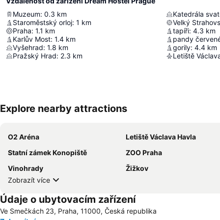
Vzdálenost od zařízení Dream Hostel Prague
Muzeum
:
0.3
km
Staroměstský orloj
:
1
km
Velký Strahov
Praha
:
1.1
km
tapíři
:
4.3
km
Karlův Most
:
1.4
km
pandy červen
Vyšehrad
:
1.8
km
gorily
:
4.4
km
Pražský Hrad
:
2.3
km
Letiště Václav
Explore nearby attractions
O2 Aréna
Letiště Václava Havla
Statní zámek Konopiště
ZOO Praha
Vinohrady
Žižkov
Zobrazít více
Údaje o ubytovacím zařízení
Ve Smečkách 23, Praha, 11000, Česká republika