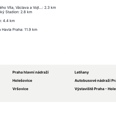
Katedrála svatého Víta, Václava a Vojtěcha
:
2.3
km
ský Stadion
:
2.8
km
é
:
4.4
km
a Havla Praha
:
11.9
km
Zvětšit mapu
Praha hlavní nádraží
Letňany
Holešovice
Autobusové nádraží Praha
Vršovice
Výstaviště Praha - Hol