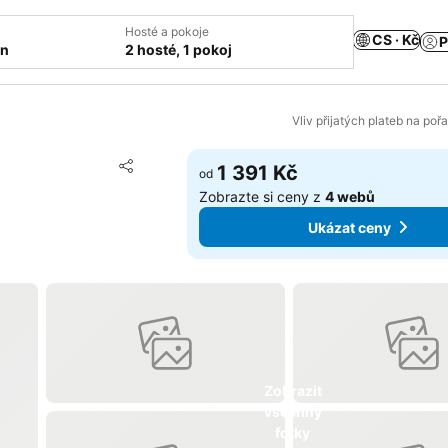
Hosté a pokoje
CS · Kč
P
ín
2 hosté, 1 pokoj
Vliv přijatých plateb na poř
Přidat na seznam oblíbených hotelů
1 391 Kč
od
Sdílet
Zobrazte si ceny z
4 webů
Ukázat ceny