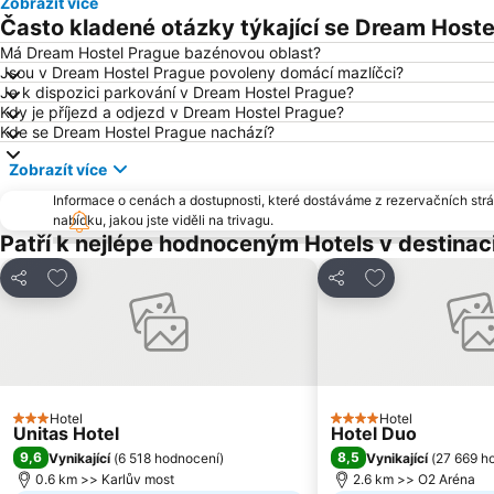
Zobrazít více
Často kladené otázky týkající se Dream Hoste
Má Dream Hostel Prague bazénovou oblast?
Jsou v Dream Hostel Prague povoleny domácí mazlíčci?
Je k dispozici parkování v Dream Hostel Prague?
Kdy je příjezd a odjezd v Dream Hostel Prague?
Kde se Dream Hostel Prague nachází?
Zobrazít více
Informace o cenách a dostupnosti, které dostáváme z rezervačních strán
nabídku, jakou jste viděli na trivagu.
Patří k nejlépe hodnoceným Hotels v destinac
Přidat na seznam oblíbených hotelů
Přidat na sezn
Sdílet
Sdílet
Hotel
Hotel
3 Počet hvězdiček
4 Počet hvězdiček
Unitas Hotel
Hotel Duo
9,6
8,5
Vynikající
(
6 518 hodnocení
)
Vynikající
(
27 669 h
0.6 km >> Karlův most
2.6 km >> O2 Aréna