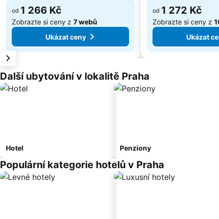
1 266 Kč
1 272 Kč
od
od
Zobrazte si ceny z
7 webů
Zobrazte si ceny z
1
Ukázat ceny
Ukázat c
Další ubytování v lokalitě Praha
Hotel
Penziony
Populární kategorie hotelů v Praha