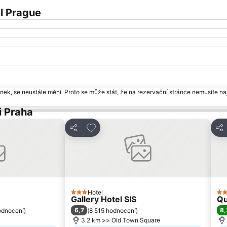
l Prague
ek, se neustále mění. Proto se může stát, že na rezervační stránce nemusíte naj
i Praha
am oblíbených hotelů
Přidat na seznam oblíbených hotelů
Sdílet
Sdí
Hotel
3 Počet hvězdiček
4 
Gallery Hotel SIS
Qu
6,7
8,
odnocení
)
(
8 515 hodnocení
)
3.2 km >> Old Town Square