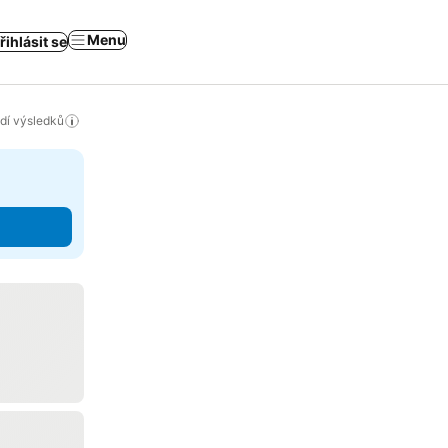
Menu
řihlásit se
adí výsledků