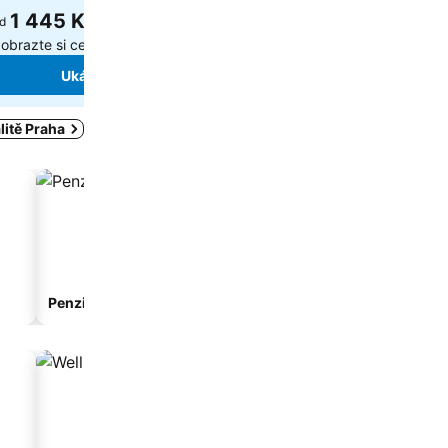
1 445 Kč
1 570 Kč
d
od
obrazte si ceny z
8 webů
Zobrazte si ceny z
5 web
Ukázat ceny
Ukázat ceny
litě Praha
Penzion
Apartmánový hotel