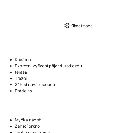
Klimatizace
Kavárna
Expresní vyřízení příjezdu/odjezdu
terasa
Trezor
24hodinová recepce
Prádelna
Myčka nádobí
Žehlící prkno
centrální vytápění