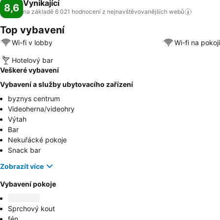
Vynikající
8,6
na základě 6 021 hodnocení z nejnavštěvovanějších
webů
Top vybavení
Wi-fi v lobby
Wi-fi na pokoji
Hotelový bar
Veškeré vybavení
Vybavení a služby ubytovacího zařízení
byznys centrum
Videoherna/videohry
Výtah
Bar
Nekuřácké pokoje
Snack bar
Zobrazít více
Vybavení pokoje
Sprchový kout
fén