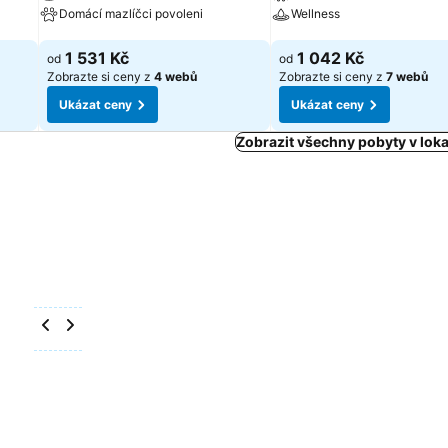
Domácí mazlíčci povoleni
Wellness
Ukázat ceny
Ukázat ceny
1 531 Kč
1 042 Kč
od
od
Zobrazte si ceny z
4 webů
Zobrazte si ceny z
7 webů
Ukázat ceny
Ukázat ceny
Zobrazit všechny pobyty v loka