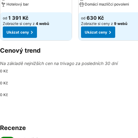
Hotelový bar
Domácí mazlíčci povoleni
Ukázat ceny
Ukázat ceny
1 391 Kč
630 Kč
od
od
Zobrazte si ceny z
4 webů
Zobrazte si ceny z
9 webů
Ukázat ceny
Ukázat ceny
Cenový trend
Na základě nejnižších cen na trivago za posledních 30 dní
0 Kč
0 Kč
0 Kč
Recenze