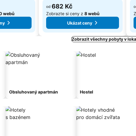
682 Kč
od
o
0 webů
Zobrazte si ceny z
8 webů
Z
eny
Ukázat ceny
Zobrazit všechny pobyty v loka
Obsluhovaný apartmán
Hostel