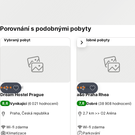
Porovnání s podobnými pobyty
Vybraný pobyt
Podobné pobyty
další
Přidat na seznam oblíbených hotelů
Přidat na seznam ob
Hostel
Hotel
4 Počet hvězdiček
3 Počet hvězdiček
Sdílet
Sdílet
Dream Hostel Prague
a&o Praha Rhea
8,6
7,8
Vynikající
(
6 021 hodnocení
)
Dobré
(
38 908 hodnocení
)
Praha, Česká republika
2.7 km >> O2 Aréna
Wi-fi zdarma
Wi-fi zdarma
Klimatizace
Parkování