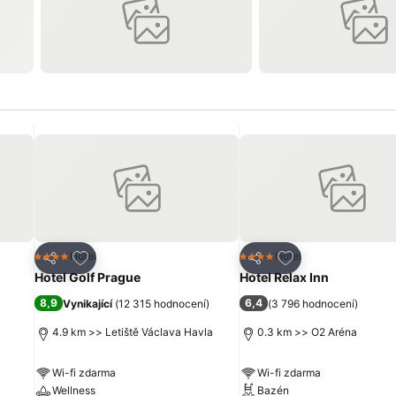
líbených hotelů
Přidat na seznam oblíbených hotelů
Přidat na seznam 
Hotel
Hotel
4 Počet hvězdiček
4 Počet hvězdiček
Sdílet
Sdílet
Hotel Golf Prague
Hotel Relax Inn
8,9
6,4
Vynikající
(
12 315 hodnocení
)
(
3 796 hodnocení
)
4.9 km >> Letiště Václava Havla
0.3 km >> O2 Aréna
Wi-fi zdarma
Wi-fi zdarma
Wellness
Bazén