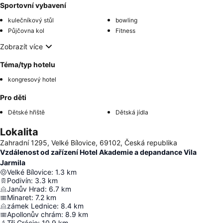
Sportovní vybavení
kulečníkový stůl
bowling
Půjčovna kol
Fitness
Zobrazít více
Téma/typ hotelu
kongresový hotel
Pro děti
Dětské hřiště
Dětská jídla
Lokalita
Zahradní 1295, Velké Bílovice, 69102, Česká republika
Vzdálenost od zařízení Hotel Akademie a depandance Vila
Jarmila
Velké Bílovice
:
1.3
km
Podivín
:
3.3
km
Janův Hrad
:
6.7
km
Minaret
:
7.2
km
zámek Lednice
:
8.4
km
Apollonův chrám
:
8.9
km
Tři Grácie
:
10.9
km