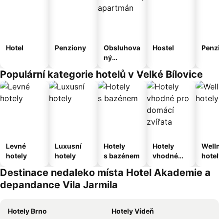
Hotel
Penziony
Obsluhova
Hostel
Penz
ný
apartmán
Populární kategorie hotelů v Velké Bílovice
Levné
Luxusní
Hotely
Hotely
Well
hotely
hotely
s bazénem
vhodné
hotel
pro
Destinace nedaleko místa Hotel Akademie a
domácí
depandance Vila Jarmila
zvířata
Hotely Brno
Hotely Vídeň