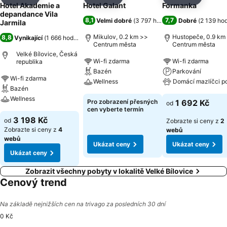
Sdílet
Přidat na seznam oblíbených hotelů
Sdílet
Přidat na seznam oblíbených 
Sdílet
Přidat n
Hotel Akademie a
Hotel Galant
Formanka
depandance Vila
8,1
7,7
Velmi dobré
(
3 797 hodnocení
Dobré
)
(
2 139 ho
Jarmila
Mikulov, 0.2 km >>
Hustopeče, 0.9 km
8,8
Vynikající
(
1 666 hodnocení
)
Centrum města
Centrum města
Velké Bílovice, Česká
Wi-fi zdarma
Wi-fi zdarma
republika
Bazén
Parkování
Wi-fi zdarma
Wellness
Domácí mazlíčci p
Bazén
Wellness
Pro zobrazení přesných
1 692 Kč
od
cen vyberte termín
3 198 Kč
od
Zobrazte si ceny z
2
Zobrazte si ceny z
4
webů
webů
Ukázat ceny
Ukázat ceny
Ukázat ceny
Zobrazit všechny pobyty v lokalitě Velké Bílovice
Cenový trend
Na základě nejnižších cen na trivago za posledních 30 dní
0 Kč