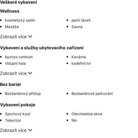
Veškeré vybavení
Wellness
kosmetický salón
parní lázeň
Masáže
Sauna
Zobrazít více
Vybavení a služby ubytovacího zařízení
byznys centrum
Kavárna
Vstupní hala
kadeřnictví
Zobrazít více
Bez bariér
Bezbariérový přístup
Bezbariérové parkování
Vybavení pokoje
Sprchový kout
Otevíratelná okna
Televizor
fén
Zobrazít více