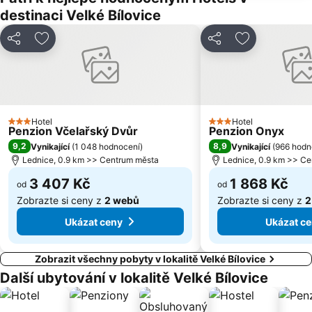
Pasienky
Bowling Brno
destinaci Velké Bílovice
Vodní nádrž Kačenec
Židovská čtvrt
Sdílet
Přidat na seznam oblíbených hotelů
Sdílet
Přidat na se
Old Town Hall
Letiště Kunovice
Hotel
Hotel
3 Počet hvězdiček
3 Počet hvězdiček
Penzion Včelařský Dvůr
Penzion Onyx
9,2
8,9
Vynikající
(
1 048 hodnocení
)
Vynikající
(
966 hodn
Lednice, 0.9 km >> Centrum města
Lednice, 0.9 km >> C
3 407 Kč
1 868 Kč
od
od
Zobrazte si ceny z
2 webů
Zobrazte si ceny z
2
Ukázat ceny
Ukázat c
Zobrazit všechny pobyty v lokalitě Velké Bílovice
Další ubytování v lokalitě Velké Bílovice