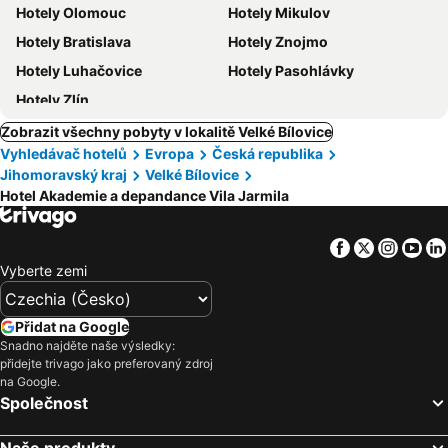
Hotely Olomouc
Hotely Mikulov
Hotely Bratislava
Hotely Znojmo
Hotely Luhačovice
Hotely Pasohlávky
Hotely Zlín
Zobrazit všechny pobyty v lokalitě Velké Bílovice
Vyhledávač hotelů
Evropa
Česká republika
Jihomoravský kraj
Velké Bílovice
Hotel Akademie a depandance Vila Jarmila
Facebook
Twitter
Insta
Yo
Vyberte zemi
Přidat na Google
Snadno najděte naše výsledky:
přidejte trivago jako preferovaný zdroj
na Google.
Společnost
Naše produkty