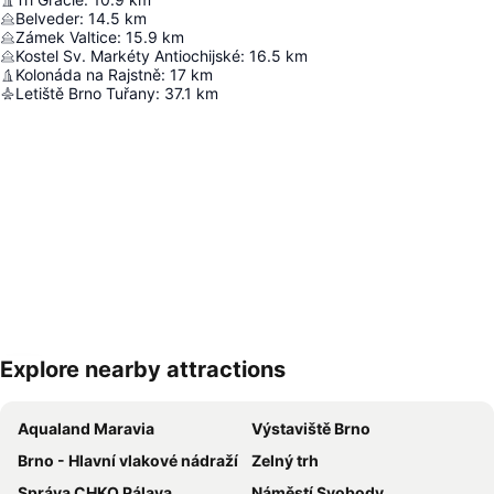
Belveder
:
14.5
km
Zámek Valtice
:
15.9
km
Kostel Sv. Markéty Antiochijské
:
16.5
km
Kolonáda na Rajstně
:
17
km
Letiště Brno Tuřany
:
37.1
km
Explore nearby attractions
Zvětšit mapu
Aqualand Maravia
Výstaviště Brno
Brno - Hlavní vlakové nádraží
Zelný trh
Správa CHKO Pálava
Náměstí Svobody