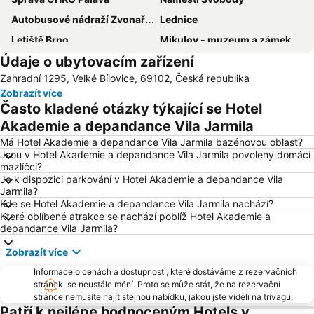
Autobusové nádraží Zvonařka
Lednice
Letiště Brno
Mikulov - muzeum a zámek
Údaje o ubytovacím zařízení
Hrad Špilberk
Staré Brno
Zahradní 1295, Velké Bílovice, 69102, Česká republika
Janáčkovo divadlo
Svobodná republika Kraví hora Bořetice
Zobrazít více
ZOO park a Dinopark Vyškov
Kyjov
Často kladené otázky týkající se Hotel
Městské divadlo Brno
Therme Laa
Akademie a depandance Vila Jarmila
Aquapark Kohoutovice
Ski Park Stupava
Má Hotel Akademie a depandance Vila Jarmila bazénovou oblast?
Jsou v Hotel Akademie a depandance Vila Jarmila povoleny domácí
Masarykovo náměstí
Walking in Poysdorf
mazlíčci?
Je k dispozici parkování v Hotel Akademie a depandance Vila
Buchlov
Vinné sklepy Pavlovice
Jarmila?
Vinařská obec Mutěnice
Valtice
Kde se Hotel Akademie a depandance Vila Jarmila nachází?
Které oblíbené atrakce se nachází poblíž Hotel Akademie a
Galerie Vaňkovka Brno
Vila Tugendhat
depandance Vila Jarmila?
Němčičky
Olympia Brno
Zobrazít více
Farma Bolka Polívky
Zámek Milotice
Informace o cenách a dostupnosti, které dostáváme z rezervačních
Minaret
Muzeum vojenské techniky Army Park Ořechov u Brna
stránek, se neustále mění. Proto se může stát, že na rezervační
stránce nemusíte najít stejnou nabídku, jakou jste viděli na trivagu.
Benediktinské opatství Rajhrad
Osvětimany
Patří k nejlépe hodnoceným Hotels v