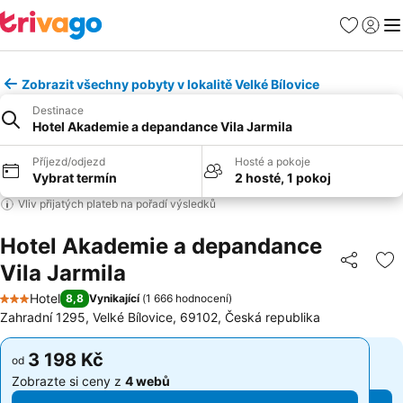
Oblíbené
Přihlási
Me
Zobrazit všechny pobyty v lokalitě Velké Bílovice
Destinace
Hotel Akademie a depandance Vila Jarmila
Příjezd/odjezd
Hosté a pokoje
Vybrat termín
2 hosté, 1 pokoj
Vliv přijatých plateb na pořadí výsledků
Hotel Akademie a depandance
Vila Jarmila
Sdílet
Př
Hotel
8,8
Vynikající
(
1 666 hodnocení
)
3 Počet hvězdiček
Zahradní 1295, Velké Bílovice, 69102, Česká republika
3 198 Kč
3 198 Kč
od
od
Zobrazte si ceny z
4 webů
Zobrazte si ceny z
4 webů