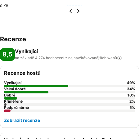
0 Kč
Recenze
Vynikající
8,5
na základě 4 274 hodnocení z nejnavštěvovanějších
webů
Recenze hostů
Vynikající
49
%
Velmi dobré
34
%
Dobré
10
%
Přiměřené
2
%
Podprůměrné
5
%
Zobrazit recenze