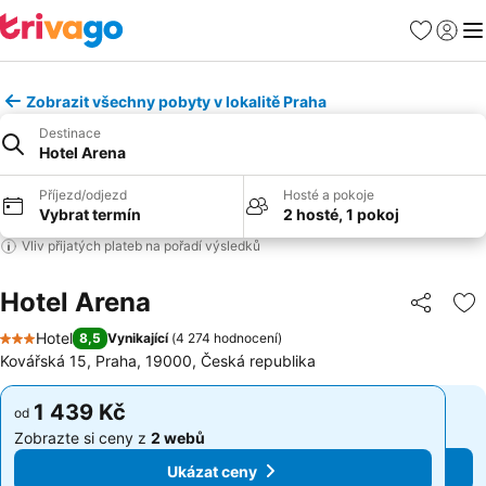
Oblíbené
Přihlási
Me
Zobrazit všechny pobyty v lokalitě Praha
Destinace
Hotel Arena
Příjezd/odjezd
Hosté a pokoje
Vybrat termín
2 hosté, 1 pokoj
Vliv přijatých plateb na pořadí výsledků
Hotel Arena
Sdílet
Př
Hotel
8,5
Vynikající
(
4 274 hodnocení
)
3 Počet hvězdiček
Kovářská 15, Praha, 19000, Česká republika
1 439 Kč
1 439 Kč
od
od
Zobrazte si ceny z
2 webů
Zobrazte si ceny z
2 webů
Ukázat ceny
Ukázat ceny