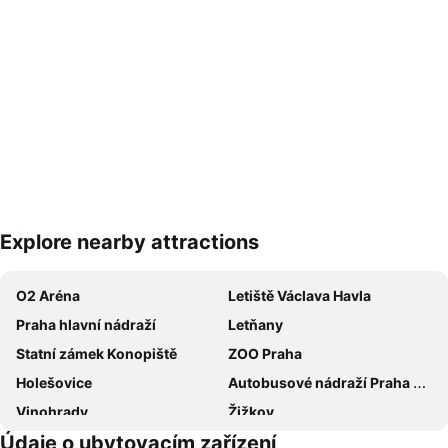
Explore nearby attractions
Zvětšit mapu
O2 Aréna
Letiště Václava Havla
Praha hlavní nádraží
Letňany
Statní zámek Konopiště
ZOO Praha
Holešovice
Autobusové nádraží Praha Florenc
Vinohrady
Žižkov
Údaje o ubytovacím zařízení
Vršovice
Výstaviště Praha - Holešovice