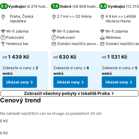
8,5
7,8
8,9
Vynikající
(
4 274 hodnocení
)
Dobré
(
38 908 hodnocení
)
Vynikající
(
12 315
Praha, Česká
2.7 km >> O2 Aréna
4.9 km >> Letiště
republika
Václava Havla
Wi-fi zdarma
Wi-fi zdarma
Wi-fi zdarma
Parkování
Parkování
Wellness
Hotelový bar
Domácí mazlíčci povoleni
Domácí mazlíčci p
1 439 Kč
630 Kč
1 531 Kč
od
od
od
Zobrazte si ceny z
2
Zobrazte si ceny z
8
Zobrazte si ceny z
5
webů
webů
webů
Ukázat ceny
Ukázat ceny
Ukázat ceny
Zobrazit všechny pobyty v lokalitě Praha
Cenový trend
Na základě nejnižších cen na trivago za posledních 30 dní
0 Kč
0 Kč