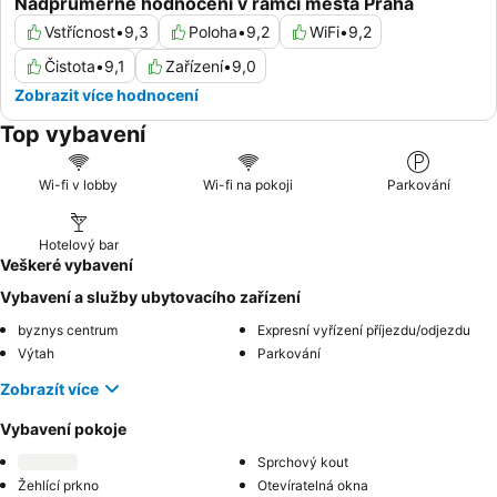
Nadprůměrné hodnocení v rámci města Praha
Vstřícnost
•
9,3
Poloha
•
9,2
WiFi
•
9,2
Čistota
•
9,1
Zařízení
•
9,0
Zobrazit více hodnocení
Top vybavení
Wi-fi v lobby
Wi-fi na pokoji
Parkování
Hotelový bar
Veškeré vybavení
Vybavení a služby ubytovacího zařízení
byznys centrum
Expresní vyřízení příjezdu/odjezdu
Výtah
Parkování
Zobrazít více
Vybavení pokoje
Sprchový kout
Žehlící prkno
Otevíratelná okna