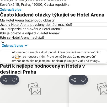
Kovářská 15, Praha, 19000, Česká republika
Chodov
Smíchov
Zobrazít více
Václavské náměstí
Na Kampě
Často kladené otázky týkající se Hotel Arena
Horní Počernice
Aquapalace Praha
Má Hotel Arena bazénovou oblast?
Jsou v Hotel Arena povoleny domácí mazlíčci?
Televizní věž Žižkov
Dejvice
Je k dispozici parkování v Hotel Arena?
Hostivař
Zličín
Kdy je příjezd a odjezd v Hotel Arena?
Kde se Hotel Arena nachází?
Modřany
Old Town Square
Zobrazít více
Zbraslav
Karlovo náměstí
Informace o cenách a dostupnosti, které dostáváme z rezervačních
Suchdol
Stodůlky
stránek, se neustále mění. Proto se může stát, že na rezervační
Vyšehrad
Malá Strana
stránce nemusíte najít stejnou nabídku, jakou jste viděli na trivagu.
Patří k nejlépe hodnoceným Hotels v
Stanice metra Anděl
Troja
destinaci Praha
Strašnice
Tančící dům
Řepy
Nemocnice Motol Metro Station
Sdílet
Přidat na seznam oblíbených hotelů
Sdílet
Přidat na se
Radotín
Kbely
Uhříněves
Náměstí míru
Háje
Kongresové centrum Praha