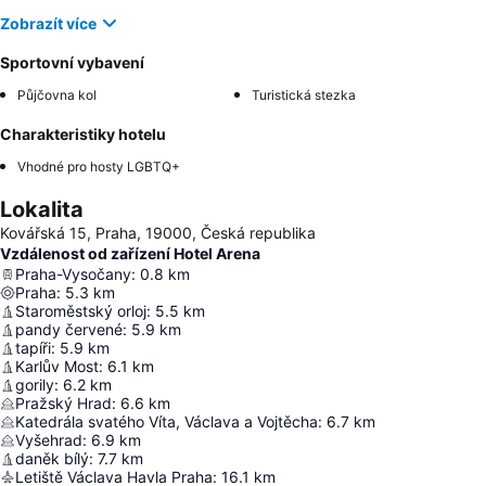
Zobrazít více
Sportovní vybavení
Půjčovna kol
Turistická stezka
Charakteristiky hotelu
Vhodné pro hosty LGBTQ+
Lokalita
Kovářská 15, Praha, 19000, Česká republika
Vzdálenost od zařízení Hotel Arena
Praha-Vysočany
:
0.8
km
Praha
:
5.3
km
Staroměstský orloj
:
5.5
km
pandy červené
:
5.9
km
tapíři
:
5.9
km
Karlův Most
:
6.1
km
gorily
:
6.2
km
Pražský Hrad
:
6.6
km
Katedrála svatého Víta, Václava a Vojtěcha
:
6.7
km
Vyšehrad
:
6.9
km
daněk bílý
:
7.7
km
Letiště Václava Havla Praha
:
16.1
km