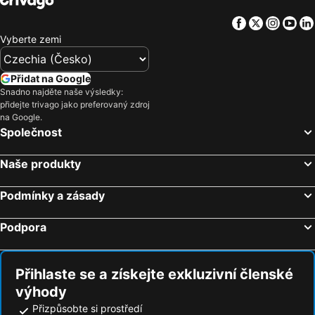
Facebook
Twitter
Insta
Yo
Vyberte zemi
Přidat na Google
Snadno najděte naše výsledky:
přidejte trivago jako preferovaný zdroj
na Google.
Společnost
Naše produkty
Podmínky a zásady
Podpora
Přihlaste se a získejte exkluzivní členské
výhody
Přizpůsobte si prostředí