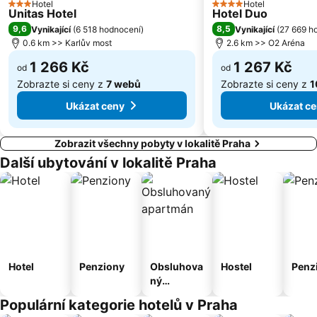
Hotel
Hotel
Náměstí Republiky
Výstaviště Letňany - PVA EXPO
3 Počet hvězdiček
4 Počet hvězdiček
Unitas Hotel
Hotel Duo
Zámek Loučeň
Prosek
9,6
8,5
Vynikající
(
6 518 hodnocení
)
Vynikající
(
27 669 h
0.6 km >> Karlův most
2.6 km >> O2 Aréna
Libuš
Kunratice
1 266 Kč
1 267 Kč
Čakovice
Centrum Černý Most
od
od
Zobrazte si ceny z
7 webů
Zobrazte si ceny z
1
Ukázat ceny
Ukázat c
Zobrazit všechny pobyty v lokalitě Praha
Další ubytování v lokalitě Praha
Hotel
Penziony
Obsluhova
Hostel
Penz
ný
apartmán
Populární kategorie hotelů v Praha