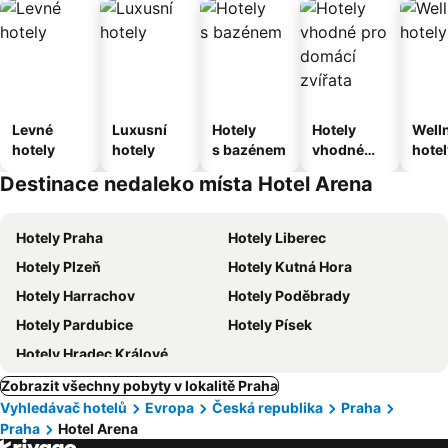
Levné
Luxusní
Hotely
Hotely
Well
hotely
hotely
s bazénem
vhodné
hotel
pro
Destinace nedaleko místa Hotel Arena
domácí
zvířata
Hotely Praha
Hotely Liberec
Hotely Plzeň
Hotely Kutná Hora
Hotely Harrachov
Hotely Poděbrady
Hotely Pardubice
Hotely Písek
Hotely Hradec Králové
Zobrazit všechny pobyty v lokalitě Praha
Vyhledávač hotelů
Evropa
Česká republika
Praha
Praha
Hotel Arena