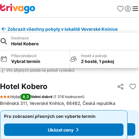
Oblíbené
Přihlási
Me
Zobrazit všechny pobyty v lokalitě Veverské Knínice
Destinace
Hotel Kobero
Příjezd/odjezd
Hosté a pokoje
Vybrat termín
2 hosté, 1 pokoj
Vliv přijatých plateb na pořadí výsledků
Hotel Kobero
Sdílet
Př
Hotel
8,3
Velmi dobré
(
1 316 hodnocení
)
3 Počet hvězdiček
Brněnská 311, Veverské Knínice, 66482, Česká republika
Pro zobrazení přesných cen vyberte termín
Pro zobrazení přesných cen vyberte termín
Ukázat ceny
Ukázat ceny