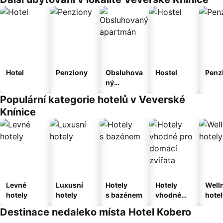
Hotel
Penziony
Obsluhova
Hostel
Penz
ný
apartmán
Populární kategorie hotelů v Veverské
Knínice
Levné
Luxusní
Hotely
Hotely
Well
hotely
hotely
s bazénem
vhodné
hotel
pro
Destinace nedaleko místa Hotel Kobero
domácí