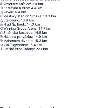
Veverské Knínice
:
2.9
km
Zastávka u Brna
:
4.4
km
Veveří
:
6.4
km
Městský stadion Srbská
:
13.3
km
Starobrno
:
13.8
km
Hrad Špilberk
:
14.3
km
Winning Group Arena
:
14.7
km
Brněnská kostnice
:
14.9
km
Husa na provázku
:
14.9
km
Mahenovo divadlo
:
15.3
km
Vila Tugendhat
:
15.4
km
Letiště Brno Tuřany
:
22.1
km