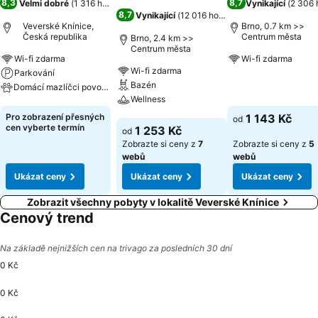
8,3
8,7
Velmi dobré
(
1 316 hodnocení
)
Vynikající
(
2 306 
8,7
Vynikající
(
12 016 hodnocení
)
Veverské Knínice,
Brno, 0.7 km >>
Česká republika
Centrum města
Brno, 2.4 km >>
Centrum města
Wi-fi zdarma
Wi-fi zdarma
Wi-fi zdarma
Parkování
Bazén
Ukázat ceny
Domácí mazlíčci povoleni
Wellness
Ukázat ceny
Pro zobrazení přesných
1 143 Kč
od
Ukázat ceny
cen vyberte termín
1 253 Kč
od
Zobrazte si ceny z
7
Zobrazte si ceny z
5
webů
webů
Ukázat ceny
Ukázat ceny
Ukázat ceny
Zobrazit všechny pobyty v lokalitě Veverské Knínice
Cenový trend
Na základě nejnižších cen na trivago za posledních 30 dní
0 Kč
0 Kč