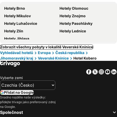
zvířata
Hotely Brno
Hotely Olomouc
Hotely Mikulov
Hotely Znojmo
Hotely Luhačovice
Hotely Pasohlávky
Hotely Zlín
Hotely Lednice
Hotely Jihlava
Zobrazit všechny pobyty v lokalitě Veverské Knínice
Vyhledávač hotelů
Evropa
Česká republika
Jihomoravský kraj
Veverské Knínice
Hotel Kobero
Facebook
Twitter
Insta
Yo
Vyberte zemi
Přidat na Google
Snadno najděte naše výsledky:
přidejte trivago jako preferovaný zdroj
na Google.
Společnost