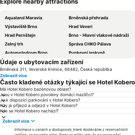
Explore nearby attractions
Zvětšit mapu
Aqualand Maravia
Brněnská přehrada
Výstaviště Brno
Hrad Veveri
Hrad Pernštejn
Brno - Hlavní vlakové nádraží
Zelný trh
Správa CHKO Pálava
Automotodrom Brno
Punkevní jeskyně
Údaje o ubytovacím zařízení
Náměstí Svobody
Autobusové nádraží Zvonařka
Brněnská 311, Veverské Knínice, 66482, Česká republika
Letiště Brno
SKI areál Olešnice
Zobrazít více
Mikulov - muzeum a zámek
Hrad Špilberk
Často kladené otázky týkající se Hotel Kobero
Staré Brno
Zoo Brno
Má Hotel Kobero bazénovou oblast?
Jsou v Hotel Kobero povoleny domácí mazlíčci?
Janáčkovo divadlo
Propast Macocha
Je k dispozici parkování v Hotel Kobero?
Nádraží Znojmo
Loucký klášter
Kdy je příjezd a odjezd v Hotel Kobero?
Kde se Hotel Kobero nachází?
Pivovar Černá Hora
Svobodná republika Kraví hora Bořetice
Zobrazít více
ZOO park a Dinopark Vyškov
Znojmo - Městská památková rezervace
Informace o cenách a dostupnosti, které dostáváme z rezervačních
Městské divadlo Brno
Aquapark Kohoutovice
stránek, se neustále mění. Proto se může stát, že na rezervační