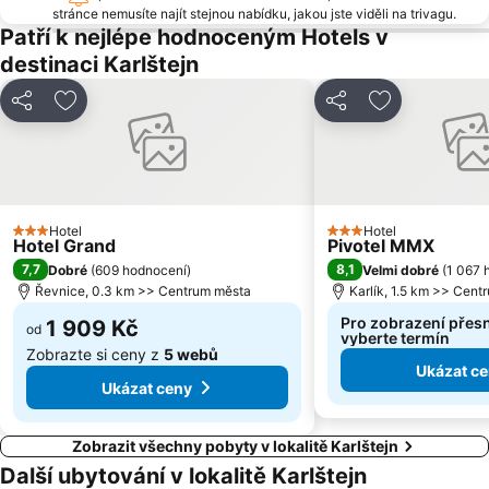
Vyšehrad
Malá Strana
stránce nemusíte najít stejnou nabídku, jakou jste viděli na trivagu.
Patří k nejlépe hodnoceným Hotels v
Stanice metra Anděl
Troja
destinaci Karlštejn
Strašnice
Řepy
Tančící dům
Nemocnice Motol Metro Station
Sdílet
Přidat na seznam oblíbených hotelů
Sdílet
Přidat na se
Radotín
Kbely
Uhříněves
Náměstí míru
Háje
Kongresové centrum Praha
Hotel
Hotel
Náměstí Republiky
Výstaviště Letňany - PVA EXPO
3 Počet hvězdiček
3 Počet hvězdiček
Hotel Grand
Pivotel MMX
Libuš
Prosek
7,7
8,1
Dobré
(
609 hodnocení
)
Velmi dobré
(
1 067 
Řevnice, 0.3 km >> Centrum města
Karlík, 1.5 km >> Cent
Kunratice
Čakovice
Pro zobrazení přes
1 909 Kč
Centrum Černý Most
Hradčany
od
vyberte termín
Zobrazte si ceny z
5 webů
Ukázat c
Ukázat ceny
Zobrazit všechny pobyty v lokalitě Karlštejn
Další ubytování v lokalitě Karlštejn