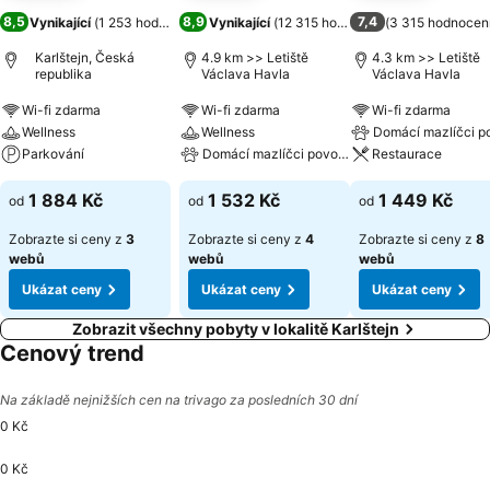
8,5
8,9
7,4
Vynikající
(
1 253 hodnocení
)
Vynikající
(
12 315 hodnocení
(
)
3 315 hodnocen
Karlštejn, Česká
4.9 km >> Letiště
4.3 km >> Letiště
republika
Václava Havla
Václava Havla
Wi-fi zdarma
Wi-fi zdarma
Wi-fi zdarma
Wellness
Wellness
Domácí mazlíčci p
Parkování
Domácí mazlíčci povoleni
Restaurace
1 884 Kč
1 532 Kč
1 449 Kč
od
od
od
Zobrazte si ceny z
3
Zobrazte si ceny z
4
Zobrazte si ceny z
8
webů
webů
webů
Ukázat ceny
Ukázat ceny
Ukázat ceny
Zobrazit všechny pobyty v lokalitě Karlštejn
Cenový trend
Na základě nejnižších cen na trivago za posledních 30 dní
0 Kč
0 Kč