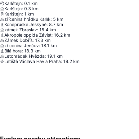
Karlštejn
:
0.1
km
Karlštejn
:
0.3
km
Karlštejn
:
1
km
zřícenina hrádku Karlík
:
5
km
Koněpruské Jeskyně
:
8.7
km
zámek Zbraslav
:
15.4
km
Akropole oppida Závist
:
16.2
km
Zámek Dobříš
:
17.3
km
zřícenina Jenčov
:
18.1
km
Bílá hora
:
18.3
km
Letohrádek Hvězda
:
19.1
km
Letiště Václava Havla Praha
:
19.2
km