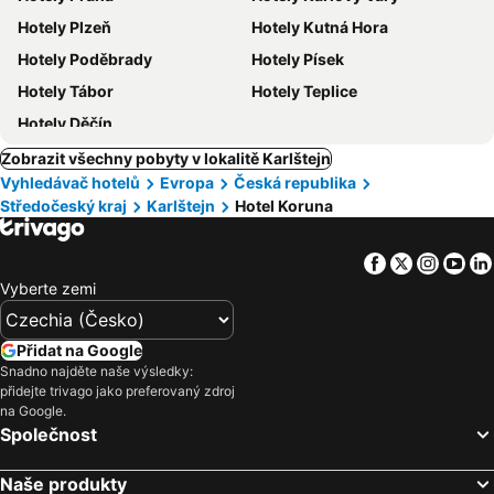
Hotely Plzeň
Hotely Kutná Hora
Hotely Poděbrady
Hotely Písek
Hotely Tábor
Hotely Teplice
Hotely Děčín
Zobrazit všechny pobyty v lokalitě Karlštejn
Vyhledávač hotelů
Evropa
Česká republika
Středočeský kraj
Karlštejn
Hotel Koruna
Facebook
Twitter
Insta
Yo
Vyberte zemi
Přidat na Google
Snadno najděte naše výsledky:
přidejte trivago jako preferovaný zdroj
na Google.
Společnost
Naše produkty