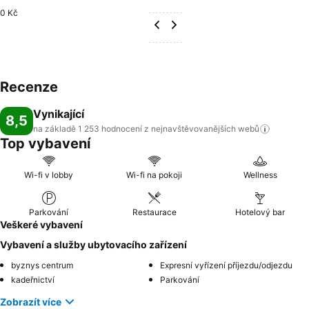
0 Kč
Recenze
Vynikající
8,5
na základě 1 253 hodnocení z nejnavštěvovanějších
webů
Top vybavení
Wi-fi v lobby
Wi-fi na pokoji
Wellness
Parkování
Restaurace
Hotelový bar
Veškeré vybavení
Vybavení a služby ubytovacího zařízení
byznys centrum
Expresní vyřízení příjezdu/odjezdu
kadeřnictví
Parkování
Zobrazít více