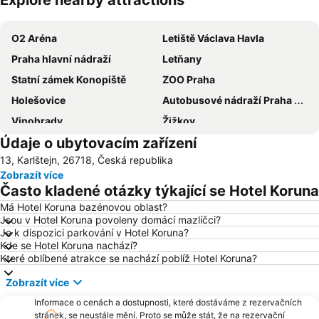
Explore nearby attractions
Zvětšit mapu
O2 Aréna
Letiště Václava Havla
Praha hlavní nádraží
Letňany
Statní zámek Konopiště
ZOO Praha
Holešovice
Autobusové nádraží Praha Florenc
Vinohrady
Žižkov
Údaje o ubytovacím zařízení
Vršovice
Výstaviště Praha - Holešovice
13, Karlštejn, 26718, Česká republika
Chodov
Smíchov
Zobrazít více
Václavské náměstí
Na Kampě
Často kladené otázky týkající se Hotel Koruna
Horní Počernice
Aquapalace Praha
Má Hotel Koruna bazénovou oblast?
Jsou v Hotel Koruna povoleny domácí mazlíčci?
Televizní věž Žižkov
Dejvice
Je k dispozici parkování v Hotel Koruna?
Hostivař
Zličín
Kde se Hotel Koruna nachází?
Které oblíbené atrakce se nachází poblíž Hotel Koruna?
Modřany
Old Town Square
Zobrazít více
Zbraslav
Karlovo náměstí
Informace o cenách a dostupnosti, které dostáváme z rezervačních
Suchdol
Stodůlky
stránek, se neustále mění. Proto se může stát, že na rezervační