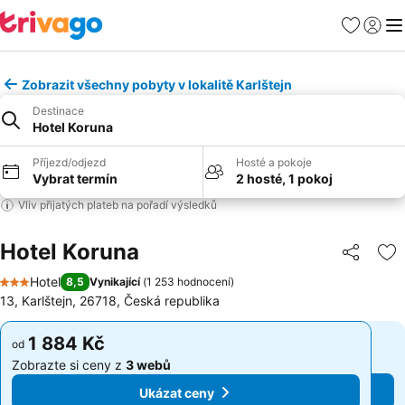
Oblíbené
Přihlási
Me
Zobrazit všechny pobyty v lokalitě Karlštejn
Destinace
Hotel Koruna
Příjezd/odjezd
Hosté a pokoje
Vybrat termín
2 hosté, 1 pokoj
Vliv přijatých plateb na pořadí výsledků
Hotel Koruna
Sdílet
Př
Hotel
8,5
Vynikající
(
1 253 hodnocení
)
3 Počet hvězdiček
13, Karlštejn, 26718, Česká republika
1 884 Kč
1 884 Kč
od
od
Zobrazte si ceny z
3 webů
Zobrazte si ceny z
3 webů
Ukázat ceny
Ukázat ceny