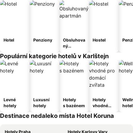
Hotel
Penziony
Obsluhova
Hostel
Penz
ný
apartmán
Populární kategorie hotelů v Karlštejn
Levné
Luxusní
Hotely
Hotely
Well
hotely
hotely
s bazénem
vhodné
hotel
pro
Destinace nedaleko místa Hotel Koruna
domácí
zvířata
Hotely Praha
Hotely Karlovy Vary