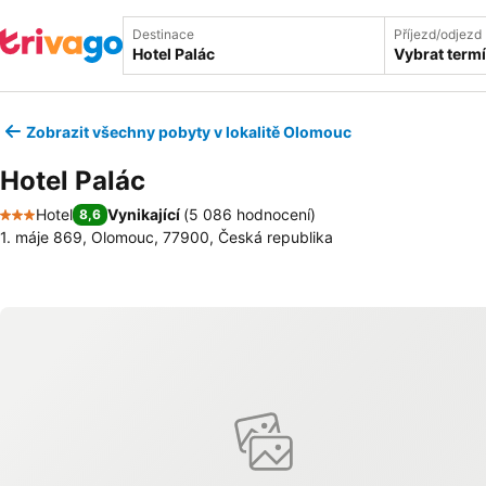
Destinace
Příjezd/odjezd
Vybrat term
Zobrazit všechny pobyty v lokalitě Olomouc
Hotel Palác
Hotel
Vynikající
(
5 086 hodnocení
)
8,6
3 Počet hvězdiček
1. máje 869, Olomouc, 77900, Česká republika