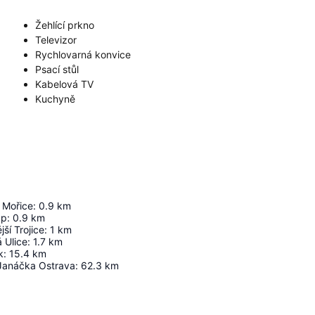
Žehlící prkno
Televizor
Rychlovarná konvice
Psací stůl
Kabelová TV
Kuchyně
 Mořice
:
0.9
km
up
:
0.9
km
ší Trojice
:
1
km
 Ulice
:
1.7
km
k
:
15.4
km
 Janáčka Ostrava
:
62.3
km