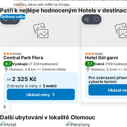
nabídku, jakou jste viděli na trivagu.
Patří k nejlépe hodnoceným Hotels v destina
Oblíbená volba
Přidat na seznam oblíbených hotelů
Přidat na sezn
Sdílet
Sdílet
Hotel
Hotel
3 Počet hvězdiček
3 Počet hvězdiček
Central Park Flora
Hotel Gól garni
8,7
7,7
Vynikající
(
7 208 hodnocení
)
Dobré
(
709 hodnoce
Olomouc, 0.8 km >> Centrum města
Olomouc, 0.5 km >> C
Pro zobrazení přes
2 325 Kč
od
vyberte termín
Zobrazte si ceny z
3 webů
Ukázat c
Ukázat ceny
Další ubytování v lokalitě Olomouc