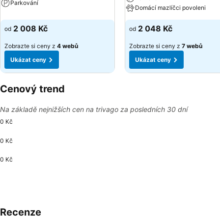
Parkování
Domácí mazlíčci povoleni
2 008 Kč
2 048 Kč
od
od
Zobrazte si ceny z
4 webů
Zobrazte si ceny z
7 webů
Ukázat ceny
Ukázat ceny
Cenový trend
Na základě nejnižších cen na trivago za posledních 30 dní
0 Kč
0 Kč
0 Kč
Recenze