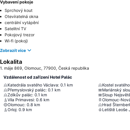
Vybavení pokoje
Sprchový kout
Otevíratelná okna
centrální vytápění
Satelitní TV
Pokojový trezor
Wi-fi (pokoj)
Zobrazít více
Lokalita
1. máje 869, Olomouc, 77900, Česká republika
Vzdálenost od zařízení Hotel Palác
Katedrála svatého Václava
:
0.1
km
Kostel svatého
Přemyslovský palác
:
0.1
km
Mariánský slo
Zdíkův palác
:
0.1
km
Sloup Nejsvětěj
Vila Primavesi
:
0.6
km
Olomouc-Nová
Olomouc
:
0.8
km
Hrad Šternber
Orloj
:
0.9
km
Letiště Leoše