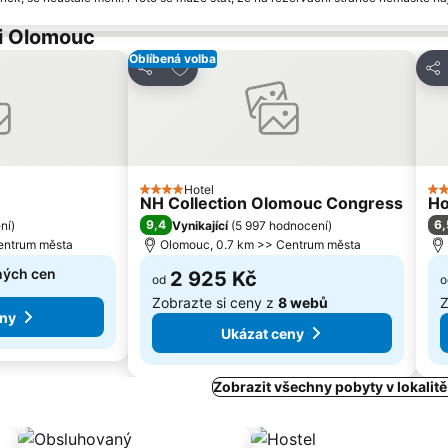
ci Olomouc
Oblíbená volba
am oblíbených hotelů
Přidat na seznam oblíbených hotelů
Sdílet
Sdí
Hotel
4 Počet hvězdiček
3 
NH Collection Olomouc Congress
Ho
9,4
6,
ní
)
Vynikající
(
5 997 hodnocení
)
entrum města
Olomouc, 0.7 km >> Centrum města
ných cen
2 925 Kč
od
o
Zobrazte si ceny z
8 webů
Z
eny
Ukázat ceny
Zobrazit všechny pobyty v lokali