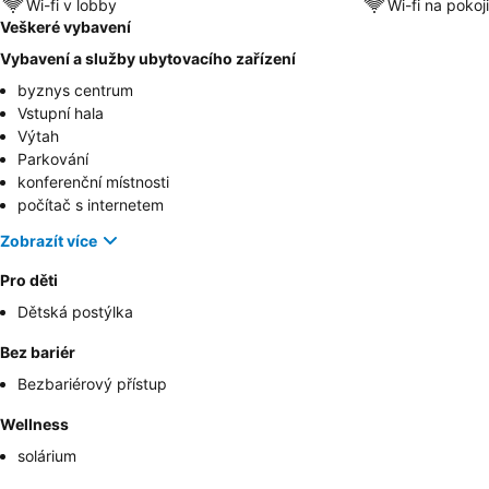
Wi-fi v lobby
Wi-fi na pokoji
Veškeré vybavení
Vybavení a služby ubytovacího zařízení
byznys centrum
Vstupní hala
Výtah
Parkování
konferenční místnosti
počítač s internetem
Zobrazít více
Pro děti
Dětská postýlka
Bez bariér
Bezbariérový přístup
Wellness
solárium