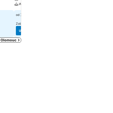
Wellness
Wellness
2 925 Kč
2 325 Kč
od
od
Zobrazte si ceny z
8 webů
Zobrazte si ceny z
3 webů
Ukázat ceny
Ukázat ceny
tě Olomouc