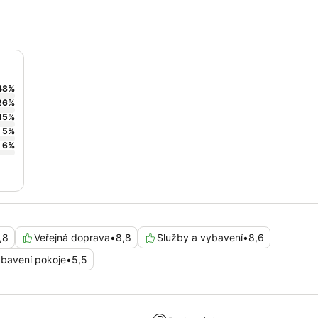
48
%
26
%
15
%
5
%
6
%
,8
Veřejná doprava
•
8,8
Služby a vybavení
•
8,6
bavení pokoje
•
5,5