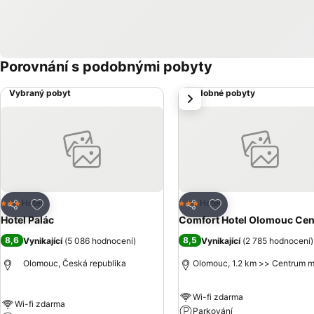
Porovnání s podobnými pobyty
Vybraný pobyt
Podobné pobyty
další
Přidat na seznam oblíbených hotelů
Přidat na seznam ob
Hotel
Hotel
3 Počet hvězdiček
3 Počet hvězdiček
Sdílet
Sdílet
Hotel Palác
Comfort Hotel Olomouc Cen
8,6
8,5
Vynikající
(
5 086 hodnocení
)
Vynikající
(
2 785 hodnocení
)
Olomouc, Česká republika
Olomouc, 1.2 km >> Centrum 
Wi-fi zdarma
Wi-fi zdarma
Parkování