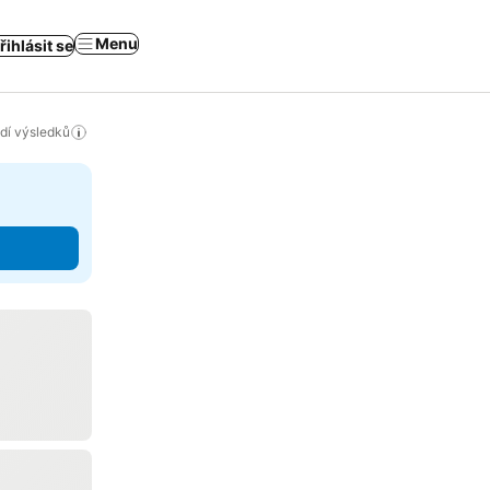
Menu
řihlásit se
adí výsledků