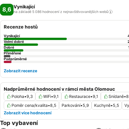
Vynikající
8,6
na základě 5 086 hodnocení z nejnavštěvovanějších
webů
Recenze hostů
Vynikající
Velmi dobré
Dobré
Přiměřené
Podprůměrné
Zobrazit recenze
Nadprůměrné hodnocení v rámci města Olomouc
Poloha
•
9,3
WiFi
•
9,1
Restaurace
•
9,1
Snídaně
•
8
Poměr cena/kvalita
•
8,5
Parkování
•
5,9
Kuchyně
•
5,5
Vy
Zobrazit více hodnocení
Top vybavení