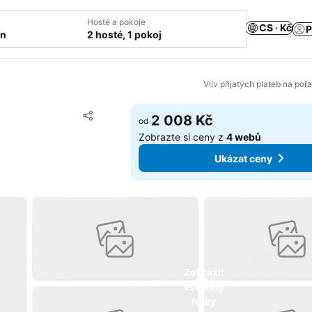
Hosté a pokoje
CS · Kč
P
ín
2 hosté, 1 pokoj
Vliv přijatých plateb na poř
Přidat na seznam oblíbených hotelů
2 008 Kč
od
Sdílet
Zobrazte si ceny z
4 webů
Ukázat ceny