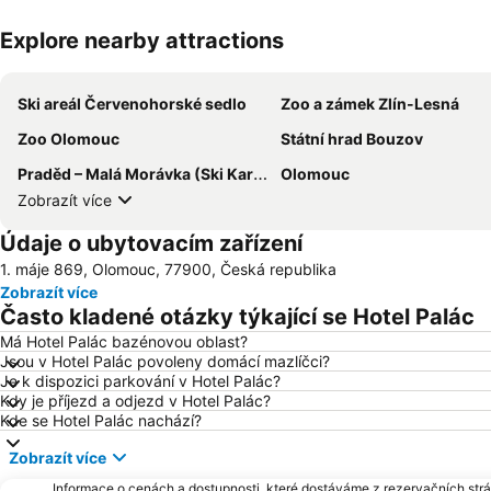
Explore nearby attractions
Ski areál Červenohorské sedlo
Zoo a zámek Zlín-Lesná
Zoo Olomouc
Státní hrad Bouzov
Praděd – Malá Morávka (Ski Karlov)
Olomouc
Zobrazít více
Údaje o ubytovacím zařízení
1. máje 869, Olomouc, 77900, Česká republika
Zobrazít více
Často kladené otázky týkající se Hotel Palác
Má Hotel Palác bazénovou oblast?
Jsou v Hotel Palác povoleny domácí mazlíčci?
Je k dispozici parkování v Hotel Palác?
Kdy je příjezd a odjezd v Hotel Palác?
Kde se Hotel Palác nachází?
Zobrazít více
Informace o cenách a dostupnosti, které dostáváme z rezervačních strán