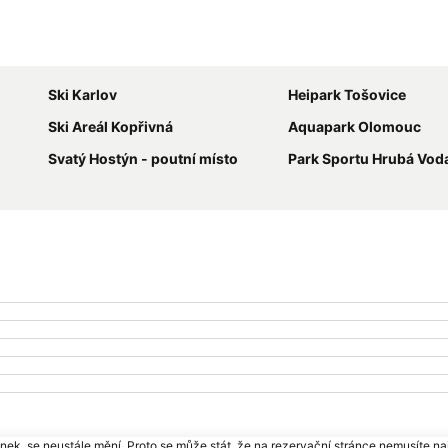
Zvětšit mapu
Ski Karlov
Heipark Tošovice
Ski Areál Kopřivná
Aquapark Olomouc
Svatý Hostýn - poutní místo
Park Sportu Hrubá Vod
ek, se neustále mění. Proto se může stát, že na rezervační stránce nemusíte naj