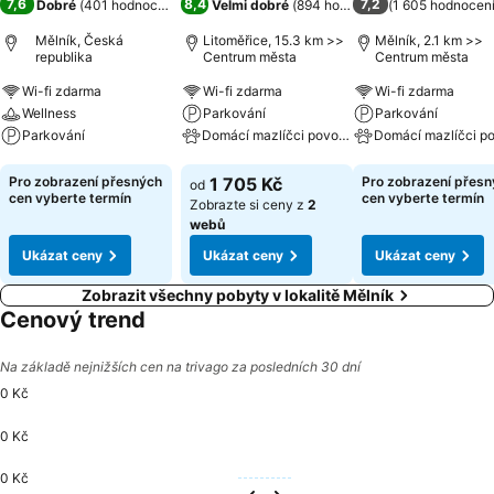
7,6
8,4
7,2
Dobré
(
401 hodnocení
)
Velmi dobré
(
894 hodnocení
(
)
1 605 hodnocen
Mělník, Česká
Litoměřice, 15.3 km >>
Mělník, 2.1 km >>
republika
Centrum města
Centrum města
Wi-fi zdarma
Wi-fi zdarma
Wi-fi zdarma
Wellness
Parkování
Parkování
Parkování
Domácí mazlíčci povoleni
Ukázat ceny
Ukázat ceny
Ukázat ceny
Pro zobrazení přesných
1 705 Kč
Pro zobrazení přes
od
cen vyberte termín
cen vyberte termín
Zobrazte si ceny z
2
webů
Ukázat ceny
Ukázat ceny
Ukázat ceny
Zobrazit všechny pobyty v lokalitě Mělník
Cenový trend
Na základě nejnižších cen na trivago za posledních 30 dní
0 Kč
0 Kč
0 Kč