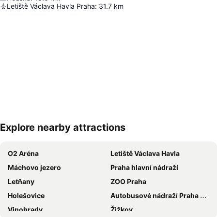
Letiště Václava Havla Praha
:
31.7
km
Explore nearby attractions
Zvětšit mapu
O2 Aréna
Letiště Václava Havla
Máchovo jezero
Praha hlavní nádraží
Letňany
ZOO Praha
Holešovice
Autobusové nádraží Praha Florenc
Vinohrady
Žižkov