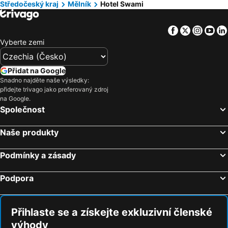
Středočeský kraj
Mělník
Hotel Swami
Facebook
Twitter
Insta
Yo
Vyberte zemi
Přidat na Google
Snadno najděte naše výsledky:
přidejte trivago jako preferovaný zdroj
na Google.
Společnost
Naše produkty
Podmínky a zásady
Podpora
Přihlaste se a získejte exkluzivní členské
výhody