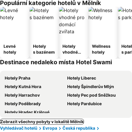
Populární kategorie hotelů v Mělník
Levné
Hotely
Hotely
Wellness
Hote
hotely
s bazénem
vhodné
hotely
s pa
pro
ím
Destinace nedaleko místa Hotel Swami
domácí
zvířata
Hotely Praha
Hotely Liberec
Hotely Kutná Hora
Hotely Špindlerův Mlýn
Hotely Harrachov
Hotely Pec pod Sněžkou
Hotely Poděbrady
Hotely Pardubice
Hotely Hradec Králové
Zobrazit všechny pobyty v lokalitě Mělník
Vyhledávač hotelů
Evropa
Česká republika