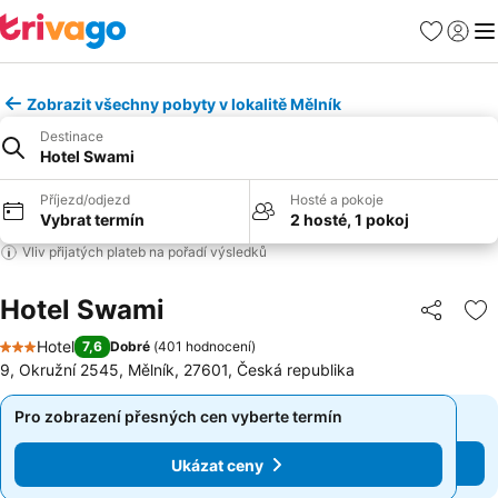
Oblíbené
Přihlási
Me
Zobrazit všechny pobyty v lokalitě Mělník
Destinace
Hotel Swami
Příjezd/odjezd
Hosté a pokoje
Vybrat termín
2 hosté, 1 pokoj
Vliv přijatých plateb na pořadí výsledků
Hotel Swami
Sdílet
Př
Hotel
7,6
Dobré
(
401 hodnocení
)
3 Počet hvězdiček
9, Okružní 2545, Mělník, 27601, Česká republika
Pro zobrazení přesných cen vyberte termín
Pro zobrazení přesných cen vyberte termín
Ukázat ceny
Ukázat ceny