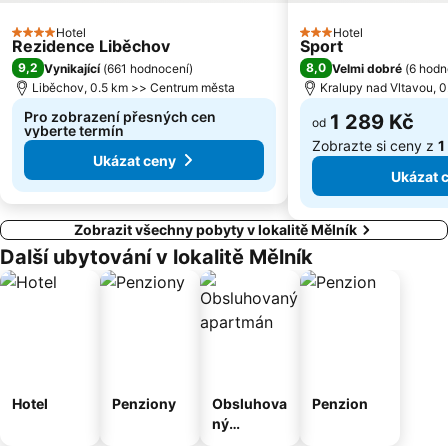
Háje
Kongresové centrum Praha
Náměstí Republiky
Výstaviště Letňany - PVA EXPO
Hotel
Hotel
4 Počet hvězdiček
3 Počet hvězdiček
Rezidence Liběchov
Sport
Zámek Loučeň
Prosek
9,2
8,0
Vynikající
(
661 hodnocení
)
Velmi dobré
(
6 hodn
Libuš
Kunratice
Liběchov, 0.5 km >> Centrum města
Kralupy nad Vltavou, 
Čakovice
Pro zobrazení přesných cen
Centrum Černý Most
1 289 Kč
od
vyberte termín
Zobrazte si ceny z
1
Ukázat ceny
Ukázat 
Zobrazit všechny pobyty v lokalitě Mělník
Další ubytování v lokalitě Mělník
Hotel
Penziony
Obsluhova
Penzion
ný
apartmán