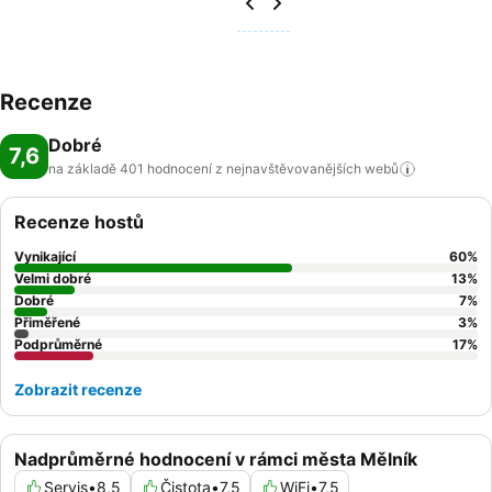
Recenze
Dobré
7,6
na základě 401 hodnocení z nejnavštěvovanějších
webů
Recenze hostů
Vynikající
60
%
Velmi dobré
13
%
Dobré
7
%
Přiměřené
3
%
Podprůměrné
17
%
Zobrazit recenze
Nadprůměrné hodnocení v rámci města Mělník
Servis
•
8,5
Čistota
•
7,5
WiFi
•
7,5