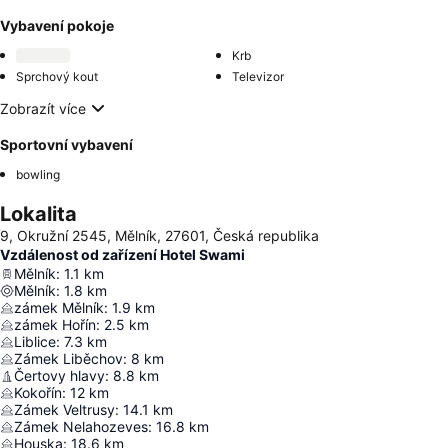
Vybavení pokoje
Krb
Sprchový kout
Televizor
Zobrazít více
Sportovní vybavení
bowling
Lokalita
9, Okružní 2545, Mělník, 27601, Česká republika
Vzdálenost od zařízení Hotel Swami
Mělník
:
1.1
km
Mělník
:
1.8
km
zámek Mělník
:
1.9
km
zámek Hořín
:
2.5
km
Liblice
:
7.3
km
Zámek Liběchov
:
8
km
Čertovy hlavy
:
8.8
km
Kokořín
:
12
km
Zámek Veltrusy
:
14.1
km
Zámek Nelahozeves
:
16.8
km
Houska
:
18.6
km