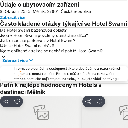
Údaje o ubytovacím zařízení
Vršovice
Výstaviště Praha - Holešovice
9, Okružní 2545, Mělník, 27601, Česká republika
Chodov
Smíchov
Zobrazít více
Václavské náměstí
Na Kampě
Často kladené otázky týkající se Hotel Swami
Horní Počernice
Aquapalace Praha
Má Hotel Swami bazénovou oblast?
Jsou v Hotel Swami povoleny domácí mazlíčci?
Televizní věž Žižkov
Dejvice
Je k dispozici parkování v Hotel Swami?
Hostivař
Zličín
Kde se Hotel Swami nachází?
Které oblíbené atrakce se nachází poblíž Hotel Swami?
Modřany
Old Town Square
Zobrazít více
Zbraslav
Karlovo náměstí
Informace o cenách a dostupnosti, které dostáváme z rezervačních
Suchdol
Stodůlky
stránek, se neustále mění. Proto se může stát, že na rezervační
Vyšehrad
Malá Strana
stránce nemusíte najít stejnou nabídku, jakou jste viděli na trivagu.
Patří k nejlépe hodnoceným Hotels v
Stanice metra Anděl
Troja
destinaci Mělník
Strašnice
Tančící dům
Řepy
Nemocnice Motol Metro Station
Sdílet
Přidat na seznam oblíbených hotelů
Sdílet
Přidat na se
Radotín
Kbely
Uhříněves
Náměstí míru