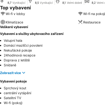
8,7
Vynikající
8,5
Vynikající
8,1
Velmi dobré
8,2
Velmi 
Top vybavení
Wi-fi v lobby
Wi-fi na pokoji
Klimatizace
Restaurace
Veškeré vybavení
Vybavení a služby ubytovacího zařízení
Vstupní hala
Domácí mazlíčci povoleni
Nekuřácké pokoje
24hodinová recepce
Doprava z letiště
Snídaně
Zobrazít více
Vybavení pokoje
Sprchový kout
centrální vytápění
Satelitní TV
Wi-fi (pokoj)