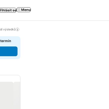
Menu
řihlásit se
adí výsledků
 termín