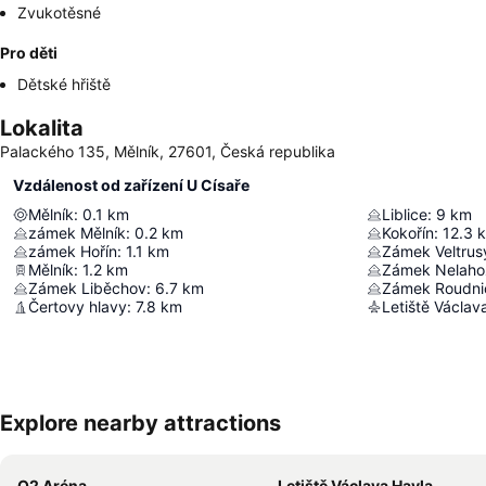
Zvukotěsné
Pro děti
Dětské hřiště
Lokalita
Palackého 135, Mělník, 27601, Česká republika
Vzdálenost od zařízení U Císaře
Mělník
:
0.1
km
Liblice
:
9
km
zámek Mělník
:
0.2
km
Kokořín
:
12.3
zámek Hořín
:
1.1
km
Zámek Veltrus
Mělník
:
1.2
km
Zámek Nelaho
Zámek Liběchov
:
6.7
km
Zámek Roudni
Čertovy hlavy
:
7.8
km
Letiště Václav
Explore nearby attractions
O2 Aréna
Letiště Václava Havla