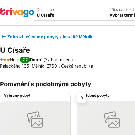
Destinace
Příjezd/odjezd
Vybrat term
Zobrazit všechny pobyty v lokalitě Mělník
U Císaře
Hotel
Dobré
(
22 hodnocení
)
7,7
3 Počet hvězdiček
Palackého 135, Mělník, 27601, Česká republika
Porovnání s podobnými pobyty
Vybraný pobyt
Podobné pobyty
další