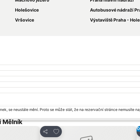
Holešovice
Autobusové nádraží Praha
Vršovice
Výstaviště Praha - Hol
ek, se neustále mění. Proto se může stát, že na rezervační stránce nemusíte naj
i Mělník
O
am oblíbených hotelů
Přidat na seznam oblíbených hotelů
Sdílet