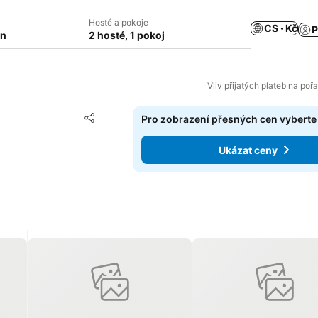
Hosté a pokoje
CS · Kč
P
ín
2 hosté, 1 pokoj
Vliv přijatých plateb na poř
Přidat na seznam oblíbených hotelů
Pro zobrazení přesných cen vyberte
Sdílet
Ukázat ceny