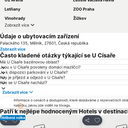
Letňany
ZOO Praha
Vinohrady
Žižkov
Zobrazít více
Údaje o ubytovacím zařízení
Palackého 135, Mělník, 27601, Česká republika
Zobrazít více
Často kladené otázky týkající se U Císaře
Má U Císaře bazénovou oblast?
Jsou v U Císaře povoleny domácí mazlíčci?
Je k dispozici parkování v U Císaře?
Kdy je příjezd a odjezd v U Císaře?
Kde se U Císaře nachází?
Zobrazít více
Informace o cenách a dostupnosti, které dostáváme z rezervačních strán
nabídku, jakou jste viděli na trivagu.
Patří k nejlépe hodnoceným Hotels v destinac
Oblíbená volba
Přidat na seznam oblíbených hotelů
Přidat na sezn
Sdílet
Sdílet