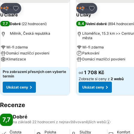
Přidat na seznam oblíbených hotelů
Přidat na seznam ob
Hotel
Hotel
3 Počet hvězdiček
3 Počet hvězdiček
Sdílet
Sdílet
U Císaře
U Lisky
7,7
8,4
Dobré
(
22 hodnocení
)
Velmi dobré
(
894 hodnocení
Mělník, Česká republika
Litoměřice, 15.3 km >> Centr
města
Wi-fi zdarma
Wi-fi zdarma
Domácí mazlíčci povoleni
Parkování
Klimatizace
Domácí mazlíčci povoleni
Ukázat ceny
Ukázat ceny
Pro zobrazení přesných cen vyberte
1 708 Kč
od
termín
Zobrazte si ceny z
2 webů
Ukázat ceny
Ukázat ceny
Recenze
Dobré
7,7
na základě 22 hodnocení z nejnavštěvovanějších
webů
Čistota
Poloha
Služby
Komfort