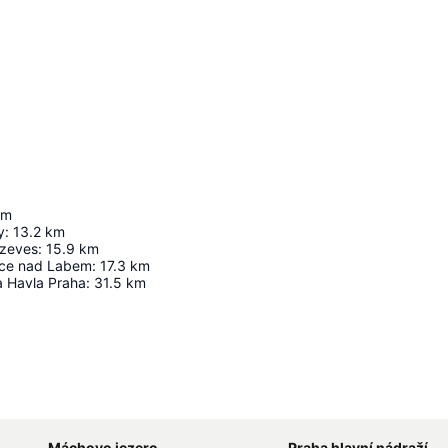
km
y
:
13.2
km
zeves
:
15.9
km
ce nad Labem
:
17.3
km
a Havla Praha
:
31.5
km
Zvětšit mapu
Máchovo jezero
Praha hlavní nádraží