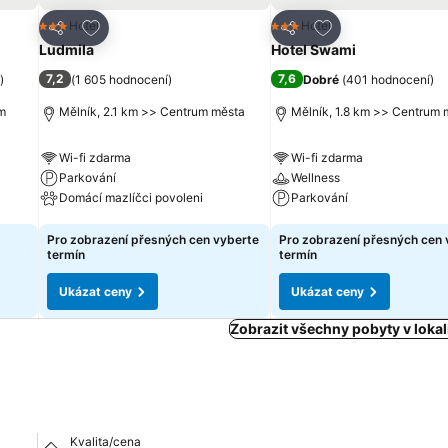
líbených hotelů
Přidat na seznam oblíbených hotelů
Přidat na seznam 
Hotel
Hotel
3 Počet hvězdiček
3 Počet hvězdiček
Sdílet
Sdílet
Ludmila
Hotel Swami
7,2
7,6
)
(
1 605 hodnocení
)
Dobré
(
401 hodnocení
)
um
Mělník, 2.1 km >> Centrum města
Mělník, 1.8 km >> Centrum 
Wi-fi zdarma
Wi-fi zdarma
Parkování
Wellness
Domácí mazlíčci povoleni
Parkování
Ukázat ceny
Ukázat ceny
Pro zobrazení přesných cen vyberte
Pro zobrazení přesných cen 
termín
termín
Ukázat ceny
Ukázat ceny
Zobrazit všechny pobyty v lokal
Kvalita/cena