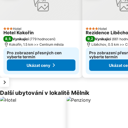
Hotel
Hotel
3 Počet hvězdiček
4 Počet hvězdiček
Hotel Kokořín
Rezidence Liběch
8,5
9,2
Vynikající
(
779 hodnocení
)
Vynikající
(
661 hodn
Kokořín, 1.5 km >> Centrum města
Liběchov, 0.5 km >> 
Pro zobrazení přesných cen
Pro zobrazení přes
vyberte termín
vyberte termín
Ukázat ceny
Ukázat c
Další ubytování v lokalitě Mělník