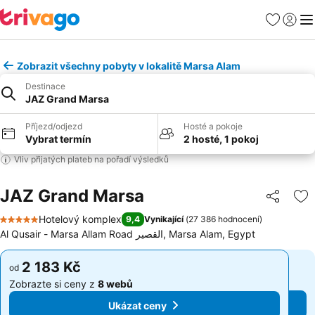
Oblíbené
Přihlási
Me
Zobrazit všechny pobyty v lokalitě Marsa Alam
Destinace
JAZ Grand Marsa
Příjezd/odjezd
Hosté a pokoje
Vybrat termín
2 hosté, 1 pokoj
Vliv přijatých plateb na pořadí výsledků
JAZ Grand Marsa
Sdílet
Př
Hotelový komplex
9,4
Vynikající
(
27 386 hodnocení
)
5 Počet hvězdiček
Al Qusair - Marsa Allam Road القصير, Marsa Alam, Egypt
2 183 Kč
2 183 Kč
od
od
Zobrazte si ceny z
8 webů
Zobrazte si ceny z
8 webů
Ukázat ceny
Ukázat ceny