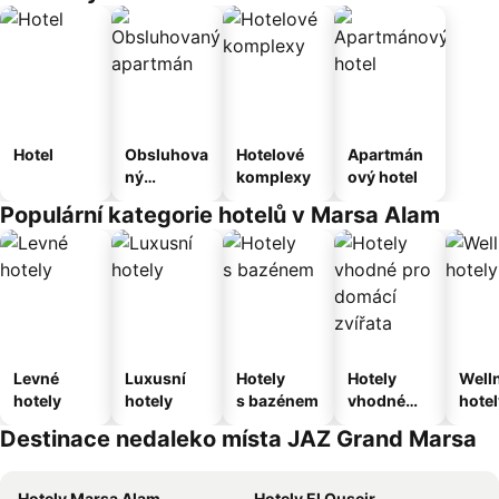
Hotel
Obsluhova
Hotelové
Apartmán
ný
komplexy
ový hotel
apartmán
Populární kategorie hotelů v Marsa Alam
Levné
Luxusní
Hotely
Hotely
Well
hotely
hotely
s bazénem
vhodné
hotel
pro
Destinace nedaleko místa JAZ Grand Marsa
domácí
zvířata
Hotely Marsa Alam
Hotely El Quseir