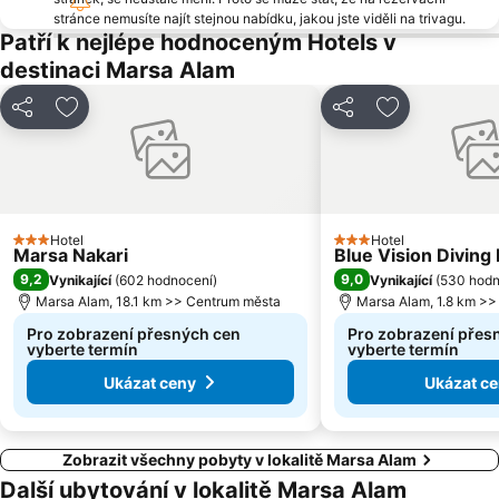
stránce nemusíte najít stejnou nabídku, jakou jste viděli na trivagu.
Patří k nejlépe hodnoceným Hotels v
destinaci Marsa Alam
Sdílet
Přidat na seznam oblíbených hotelů
Sdílet
Přidat na se
Hotel
Hotel
3 Počet hvězdiček
3 Počet hvězdiček
Marsa Nakari
Blue Vision Diving
9,2
9,0
Vynikající
(
602 hodnocení
)
Vynikající
(
530 hodn
Marsa Alam, 18.1 km >> Centrum města
Marsa Alam, 1.8 km >
Pro zobrazení přesných cen
Pro zobrazení přes
vyberte termín
vyberte termín
Ukázat ceny
Ukázat c
Zobrazit všechny pobyty v lokalitě Marsa Alam
Další ubytování v lokalitě Marsa Alam