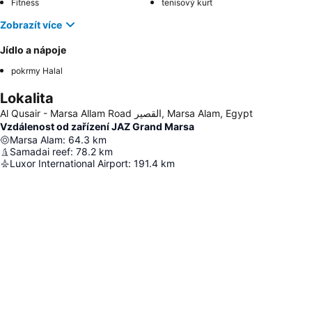
Fitness
tenisový kurt
Zobrazít více
Jídlo a nápoje
pokrmy Halal
Lokalita
Al Qusair - Marsa Allam Road القصير, Marsa Alam, Egypt
Vzdálenost od zařízení JAZ Grand Marsa
Marsa Alam
:
64.3
km
Samadai reef
:
78.2
km
Luxor International Airport
:
191.4
km