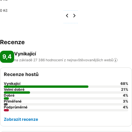
0 Kč
Recenze
Vynikající
9,4
na základě 27 386 hodnocení z nejnavštěvovanějších
webů
Recenze hostů
Vynikající
68
%
Velmi dobré
21
%
Dobré
4
%
Přiměřené
3
%
Podprůměrné
4
%
Zobrazit recenze