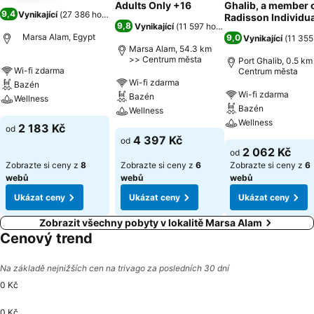
Adults Only +16
Ghalib, a member 
9,4
Vynikající
(
27 386 hodnocení
)
Radisson Individu
9,8
Vynikající
(
11 597 hodnocení
)
Marsa Alam, Egypt
9,0
Vynikající
(
11 355
Marsa Alam, 54.3 km
>> Centrum města
Port Ghalib, 0.5 km
Wi-fi zdarma
Centrum města
Wi-fi zdarma
Bazén
Wi-fi zdarma
Bazén
Wellness
Bazén
Wellness
Wellness
2 183 Kč
od
4 397 Kč
od
2 062 Kč
od
Zobrazte si ceny z
8
Zobrazte si ceny z
6
Zobrazte si ceny z
6
webů
webů
webů
Ukázat ceny
Ukázat ceny
Ukázat ceny
Zobrazit všechny pobyty v lokalitě Marsa Alam
Cenový trend
Na základě nejnižších cen na trivago za posledních 30 dní
0 Kč
0 Kč