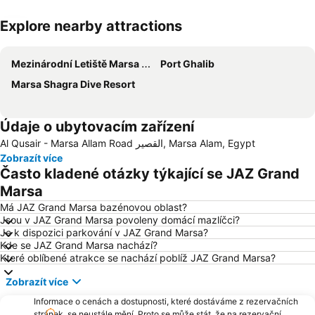
Explore nearby attractions
Zvětšit mapu
Mezinárodní Letiště Marsa Alam
Port Ghalib
Marsa Shagra Dive Resort
Údaje o ubytovacím zařízení
Al Qusair - Marsa Allam Road القصير, Marsa Alam, Egypt
Zobrazít více
Často kladené otázky týkající se JAZ Grand
Marsa
Má JAZ Grand Marsa bazénovou oblast?
Jsou v JAZ Grand Marsa povoleny domácí mazlíčci?
Je k dispozici parkování v JAZ Grand Marsa?
Kde se JAZ Grand Marsa nachází?
Které oblíbené atrakce se nachází poblíž JAZ Grand Marsa?
Zobrazít více
Informace o cenách a dostupnosti, které dostáváme z rezervačních
stránek, se neustále mění. Proto se může stát, že na rezervační