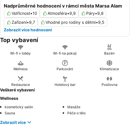
Nadprůměrné hodnocení v rámci města Marsa Alam
Vstřícnost
•
10
Atmosféra
•
9,9
Páry
•
9,8
Zařízení
•
9,7
Vhodné pro rodiny s dětmi
•
9,5
Zobrazit více hodnocení
Top vybavení
Wi-fi v lobby
Wi-fi na pokoji
Bazén
Wellness
Parkování
Klimatizace
Restaurace
Hotelový bar
Posilovna
Veškeré vybavení
Wellness
kosmetický salón
Masáže
Sauna
Péče o tělo
Zobrazít více