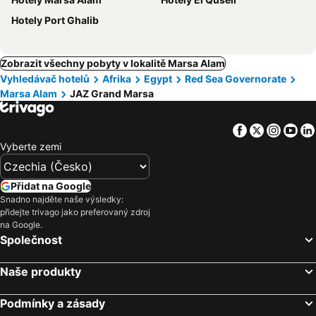
Hotely Port Ghalib
Zobrazit všechny pobyty v lokalitě Marsa Alam
Vyhledávač hotelů
Afrika
Egypt
Red Sea Governorate
Marsa Alam
JAZ Grand Marsa
Facebook
Twitter
Insta
Yo
Vyberte zemi
Přidat na Google
Snadno najděte naše výsledky:
přidejte trivago jako preferovaný zdroj
na Google.
Společnost
Naše produkty
Podmínky a zásady