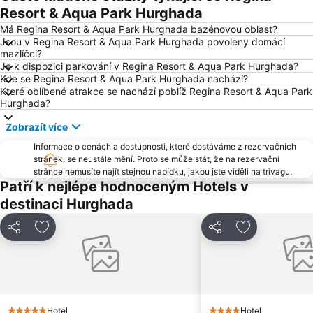
Resort & Aqua Park Hurghada
Má Regina Resort & Aqua Park Hurghada bazénovou oblast?
Jsou v Regina Resort & Aqua Park Hurghada povoleny domácí
mazlíčci?
Je k dispozici parkování v Regina Resort & Aqua Park Hurghada?
Kde se Regina Resort & Aqua Park Hurghada nachází?
Které oblíbené atrakce se nachází poblíž Regina Resort & Aqua Park
Hurghada?
Zobrazít více
Informace o cenách a dostupnosti, které dostáváme z rezervačních
stránek, se neustále mění. Proto se může stát, že na rezervační
stránce nemusíte najít stejnou nabídku, jakou jste viděli na trivagu.
Patří k nejlépe hodnoceným Hotels v
destinaci Hurghada
Sdílet
Přidat na seznam oblíbených hotelů
Sdílet
Přidat na se
Hotel
Hotel