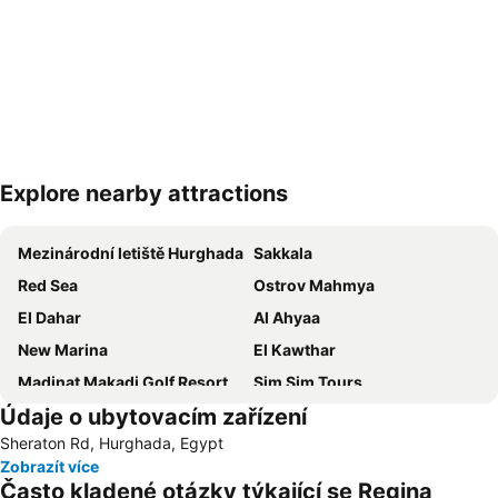
Explore nearby attractions
Zvětšit mapu
Mezinárodní letiště Hurghada
Sakkala
Red Sea
Ostrov Mahmya
El Dahar
Al Ahyaa
New Marina
El Kawthar
Madinat Makadi Golf Resort
Sim Sim Tours
Údaje o ubytovacím zařízení
La Luna
The Cascades Golf & Country Club
Sheraton Rd, Hurghada, Egypt
Hard Rock Cafe Hurghada
Bowling Hurghada
Zobrazít více
Často kladené otázky týkající se Regina