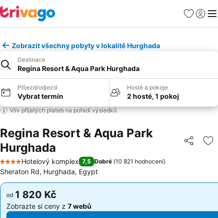
Oblíbené
Přihlási
Me
Zobrazit všechny pobyty v lokalitě Hurghada
Destinace
Regina Resort & Aqua Park Hurghada
Příjezd/odjezd
Hosté a pokoje
Vybrat termín
2 hosté, 1 pokoj
Vliv přijatých plateb na pořadí výsledků
Regina Resort & Aqua Park
Hurghada
Sdílet
Př
Hotelový komplex
7,5
Dobré
(
10 821 hodnocení
)
4 Počet hvězdiček
Sheraton Rd, Hurghada, Egypt
1 820 Kč
1 820 Kč
od
od
Zobrazte si ceny z
7 webů
Zobrazte si ceny z
7 webů