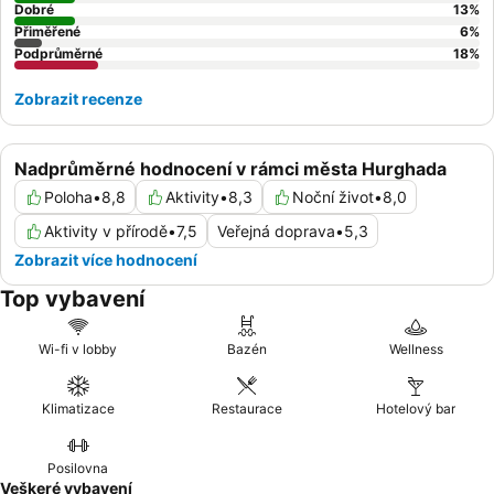
Dobré
13
%
Přiměřené
6
%
Podprůměrné
18
%
Zobrazit recenze
Nadprůměrné hodnocení v rámci města Hurghada
Poloha
•
8,8
Aktivity
•
8,3
Noční život
•
8,0
Aktivity v přírodě
•
7,5
Veřejná doprava
•
5,3
Zobrazit více hodnocení
Top vybavení
Wi-fi v lobby
Bazén
Wellness
Klimatizace
Restaurace
Hotelový bar
Posilovna
Veškeré vybavení