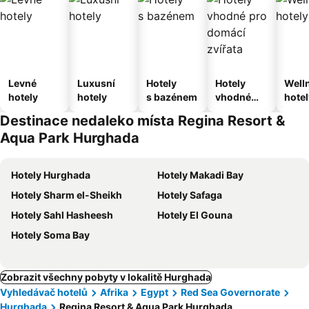
Levné
Luxusní
Hotely
Hotely
Well
hotely
hotely
s bazénem
vhodné
hotel
pro
Destinace nedaleko místa Regina Resort &
domácí
Aqua Park Hurghada
zvířata
Hotely Hurghada
Hotely Makadi Bay
Hotely Sharm el-Sheikh
Hotely Safaga
Hotely Sahl Hasheesh
Hotely El Gouna
Hotely Soma Bay
Zobrazit všechny pobyty v lokalitě Hurghada
Vyhledávač hotelů
Afrika
Egypt
Red Sea Governorate
Hurghada
Regina Resort & Aqua Park Hurghada