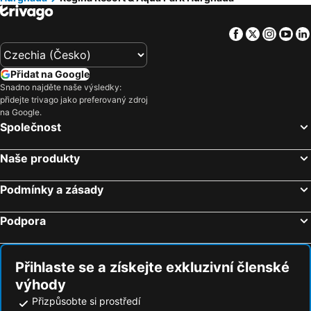
Facebook
Twitter
Insta
Yo
Přidat na Google
Snadno najděte naše výsledky:
přidejte trivago jako preferovaný zdroj
na Google.
Společnost
Naše produkty
Podmínky a zásady
Podpora
Přihlaste se a získejte exkluzivní členské
výhody
Přizpůsobte si prostředí