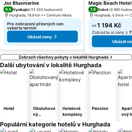
5 Počet hvězdiček
4 Počet hvězdiček
Jaz Bluemarine
Magic Beach Hote
9,5
7,8
Vynikající
(
15 353 hodnocení
)
Dobré
(
3 995 hodno
Hurghada, 18.9 km >> Centrum města
Hurghada, 0.9 km >> 
Pro zobrazení přesných cen
1 194 Kč
od
vyberte termín
Zobrazte si ceny z
7
Ukázat ceny
Ukázat c
Zobrazit všechny pobyty v lokalitě Hurghada
Další ubytování v lokalitě Hurghada
Hotel
Obsluhova
Hotelové
Penzion
Apar
ný
komplexy
ový h
apartmán
Populární kategorie hotelů v Hurghada