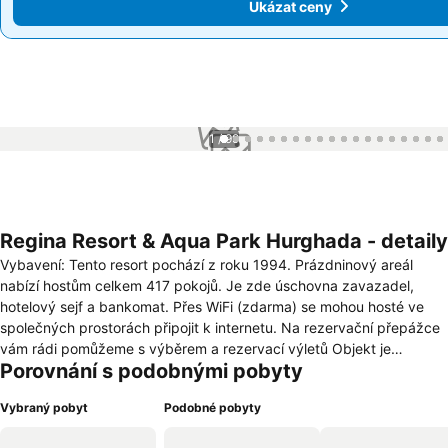
Ukázat ceny
Ukázat ceny
1 / 99
Regina Resort & Aqua Park Hurghada - detaily
Vybavení: Tento resort pochází z roku 1994. Prázdninový areál
nabízí hostům celkem 417 pokojů. Je zde úschovna zavazadel,
hotelový sejf a bankomat. Přes WiFi (zdarma) se mohou hosté ve
společných prostorách připojit k internetu. Na rezervační přepážce
vám rádi pomůžeme s výběrem a rezervací výletů Objekt je
Porovnání s podobnými pobyty
vybaven celou řadou zařízení pro handicapované. Nachází se zde
několik stravovacích zařízení, například restaurace, kavárna, bar a
Vybraný pobyt
Podobné pobyty
plážový bar. Jsou zde i různé obchody. Nachází se zde také TV
místnost a dětská herna. Dále je možné využít 24 hodinovou