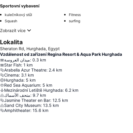
Sportovní vybavení
kulečníkový stůl
Fitness
Squash
surfing
Zobrazít více
Lokalita
Sheraton Rd, Hurghada, Egypt
Vzdálenost od zařízení Regina Resort & Aqua Park Hurghada
ميدان العروسة
:
0.3
km
Star Fish
:
1
km
Arabella Azur Theatre
:
2.4
km
Cinema
:
3.1
km
Hurghada
:
5
km
Red Sea Aquarium
:
5
km
Mezinárodní Letiště Hurghada
:
6.2
km
متحف الأسماك
:
9.7
km
Jasmine Theater en Bar
:
12.5
km
Sand City Museum
:
13.5
km
Amphitheater
:
15.6
km