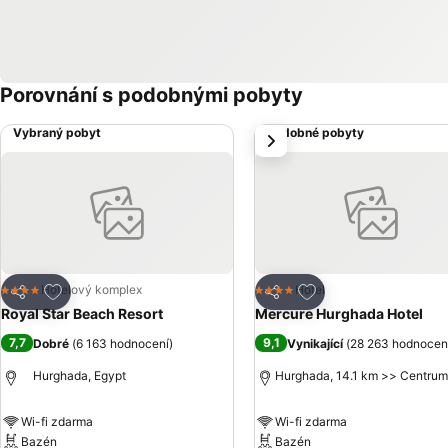
Porovnání s podobnými pobyty
Vybraný pobyt
Podobné pobyty
další
Přidat na seznam oblíbených hotelů
Přidat na seznam ob
Hotelový komplex
Hotel
4 Počet hvězdiček
4 Počet hvězdiček
Sdílet
Sdílet
Royal Star Beach Resort
Mercure Hurghada Hotel
7,7
9,1
Dobré
(
6 163 hodnocení
)
Vynikající
(
28 263 hodnocen
Hurghada, Egypt
Hurghada, 14.1 km >> Centrum
Wi-fi zdarma
Wi-fi zdarma
Bazén
Bazén