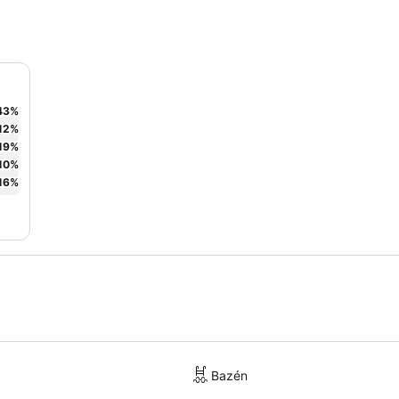
43
%
12
%
19
%
10
%
16
%
Bazén