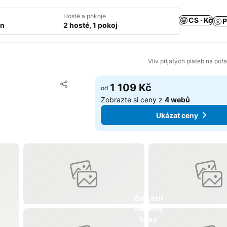
Hosté a pokoje
CS · Kč
P
ín
2 hosté, 1 pokoj
Vliv přijatých plateb na poř
Přidat na seznam oblíbených hotelů
1 109 Kč
od
Sdílet
Zobrazte si ceny z
4 webů
Ukázat ceny