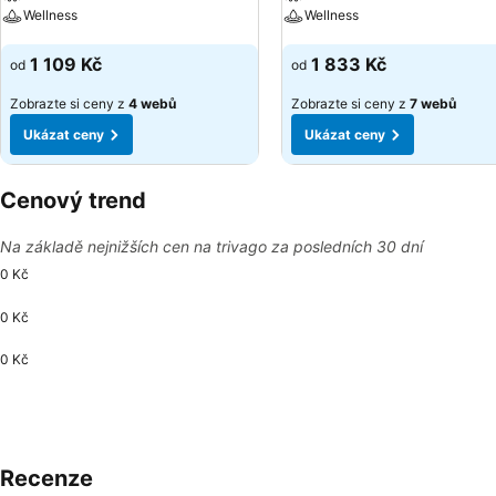
Wellness
Wellness
Ukázat ceny
Ukázat ceny
1 109 Kč
1 833 Kč
od
od
Zobrazte si ceny z
4 webů
Zobrazte si ceny z
7 webů
Ukázat ceny
Ukázat ceny
Cenový trend
Na základě nejnižších cen na trivago za posledních 30 dní
0 Kč
0 Kč
0 Kč
Recenze