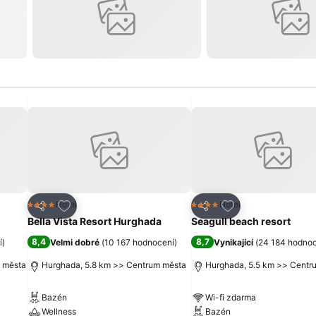
líbených hotelů
Přidat na seznam oblíbených hotelů
Přidat na seznam 
Hotel
Hotel
4 Počet hvězdiček
4 Počet hvězdiček
Sdílet
Sdílet
Bella Vista Resort Hurghada
Seagull beach resort
8,4
8,7
í
)
Velmi dobré
(
10 167 hodnocení
)
Vynikající
(
24 184 hodno
 města
Hurghada, 5.8 km >> Centrum města
Hurghada, 5.5 km >> Centr
Bazén
Wi-fi zdarma
Wellness
Bazén