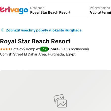
Destinace
Příjezd/odjezd
Vybrat term
Zobrazit všechny pobyty v lokalitě Hurghada
Royal Star Beach Resort
Hotelový komplex
Dobré
(
6 163 hodnocení
)
7,7
4 Počet hvězdiček
Cornish Street El Dahar Area, Hurghada, Egypt