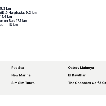
5.3
km
etiště Hurghada
:
9.3
km
11.4
km
er en Bar
:
17.1
km
seum
:
18
km
Zvětšit mapu
Red Sea
Ostrov Mahmya
New Marina
El Kawthar
Sim Sim Tours
The Cascades Golf & Cou