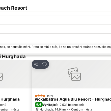
Beach Resort
ek, se neustále mění. Proto se může stát, že na rezervační stránce nemusíte naj
ci Hurghada
am oblíbených hotelů
Přidat na seznam oblíbených hotelů
Sdílet
Hotel
4 Počet hvězdiček
l Hurghada
Pickalbatros Aqua Blu Resort - Hurgha
9,4
cení
)
Vynikající
(
12 531 hodnocení
)
Centrum města
Hurghada, 14.9 km >> Centrum města