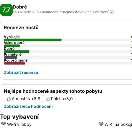
Dobré
7,7
na základě 6 163 hodnocení z nejnavštěvovanějších
webů
Recenze hostů
Vynikající
Velmi dobré
Dobré
Přiměřené
Podprůměrné
Zobrazit recenze
Nejlépe hodnocené aspekty tohoto pobytu
Atmosféra
•
8,8
Poloha
•
8,0
Zobrazit více hodnocení
Top vybavení
Wi-fi v lobby
Wi-fi na pokoji