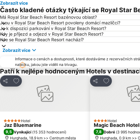
Zobrazít více
Často kladené otázky týkající se Royal Star 
Má Royal Star Beach Resort bazénovou oblast?
Jsou v Royal Star Beach Resort povoleny domácí mazlíčci?
Je k dispozici parkování v Royal Star Beach Resort?
Kdy je příjezd a odjezd v Royal Star Beach Resort?
Kde se Royal Star Beach Resort nachází?
Zobrazít více
Informace o cenách a dostupnosti, které dostáváme z rezervačních strán
nabídku, jakou jste viděli na trivagu.
Patří k nejlépe hodnoceným Hotels v destina
Přidat na seznam oblíbených hotelů
Přidat na sezn
Sdílet
Sdílet
Hotel
Hotel
5 Počet hvězdiček
4 Počet hvězdiček
Jaz Bluemarine
Magic Beach Hote
9,5
7,8
Vynikající
(
15 353 hodnocení
)
Dobré
(
3 995 hodno
Hurghada, 18.9 km >> Centrum města
Hurghada, 0.9 km >> 