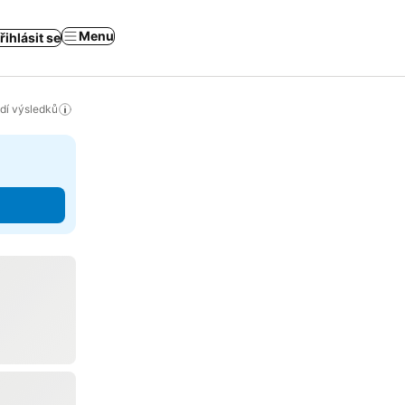
Menu
řihlásit se
adí výsledků