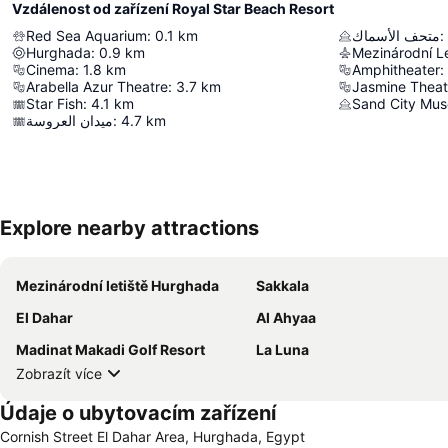
Vzdálenost od zařízení Royal Star Beach Resort
Red Sea Aquarium
:
0.1
km
متحف الأسماك
:
Hurghada
:
0.9
km
Mezinárodní L
Cinema
:
1.8
km
Amphitheater
:
Arabella Azur Theatre
:
3.7
km
Jasmine Theat
Star Fish
:
4.1
km
Sand City Mu
ميدان العروسة
:
4.7
km
Explore nearby attractions
Mezinárodní letiště Hurghada
Sakkala
El Dahar
Al Ahyaa
Madinat Makadi Golf Resort
La Luna
Zobrazít více
Údaje o ubytovacím zařízení
Cornish Street El Dahar Area, Hurghada, Egypt