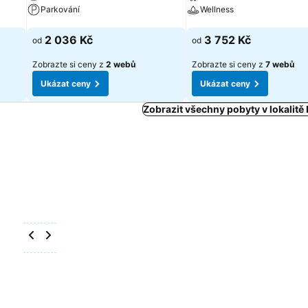
Parkování
Wellness
Ukázat ceny
Ukázat ceny
2 036 Kč
3 752 Kč
od
od
Zobrazte si ceny z
2 webů
Zobrazte si ceny z
7 webů
Ukázat ceny
Ukázat ceny
Zobrazit všechny pobyty v lokalit