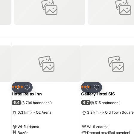
líbených hotelů
Přidat na seznam oblíbených hotelů
Přidat na seznam 
Hotel
Hotel
4 Počet hvězdiček
3 Počet hvězdiček
Sdílet
Sdílet
Hotel Relax Inn
Gallery Hotel SIS
6,4
6,7
(
3 796 hodnocení
)
(
8 515 hodnocení
)
0.3 km >> O2 Aréna
3.2 km >> Old Town Square
Wi-fi zdarma
Wi-fi zdarma
Bazén
Domácí mazlíčci povoleni