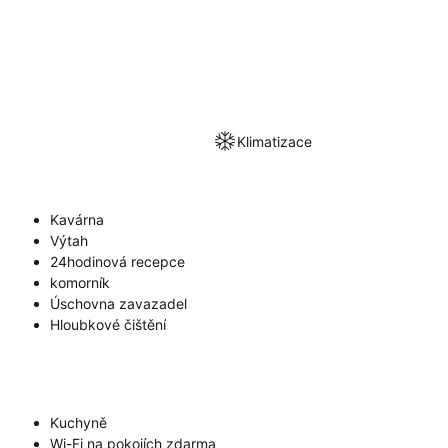
Klimatizace
Kavárna
Výtah
24hodinová recepce
komorník
Úschovna zavazadel
Hloubkové čištění
Kuchyně
Wi-Fi na pokojích zdarma