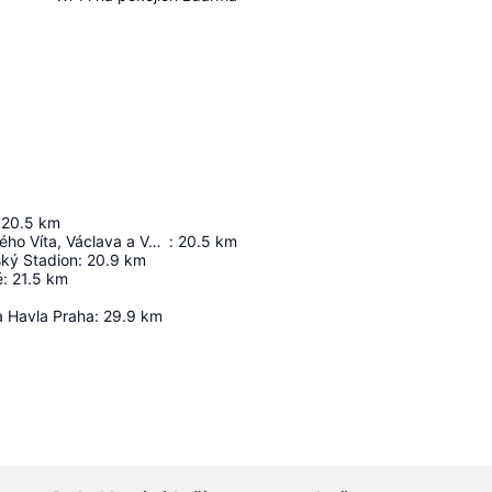
20.5
km
Katedrála svatého Víta, Václava a Vojtěcha
:
20.5
km
ský Stadion
:
20.9
km
é
:
21.5
km
a Havla Praha
:
29.9
km
Zvětšit mapu