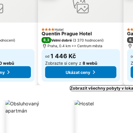
Hotel
4 Počet hvězdiček
3 
Quentin Prague Hotel
Ga
8,3
6,
odnocení
)
Velmi dobré
(
3 370 hodnocení
)
Praha, 0.4 km >> Centrum města
1 446 Kč
od
o
0 webů
Zobrazte si ceny z
8 webů
Z
eny
Ukázat ceny
Zobrazit všechny pobyty v loka