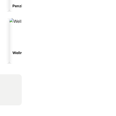
Penzion
Apartmánový hotel
Wellness hotely
Hotely s parkováním