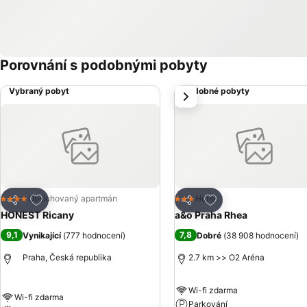
Porovnání s podobnými pobyty
Vybraný pobyt
Podobné pobyty
další
Přidat na seznam oblíbených hotelů
Přidat na seznam ob
Obsluhovaný apartmán
Hotel
4 Počet hvězdiček
3 Počet hvězdiček
Sdílet
Sdílet
HONEST Ricany
a&o Praha Rhea
9,1
7,8
Vynikající
(
777 hodnocení
)
Dobré
(
38 908 hodnocení
)
Praha, Česká republika
2.7 km >> O2 Aréna
Wi-fi zdarma
Wi-fi zdarma
Parkování