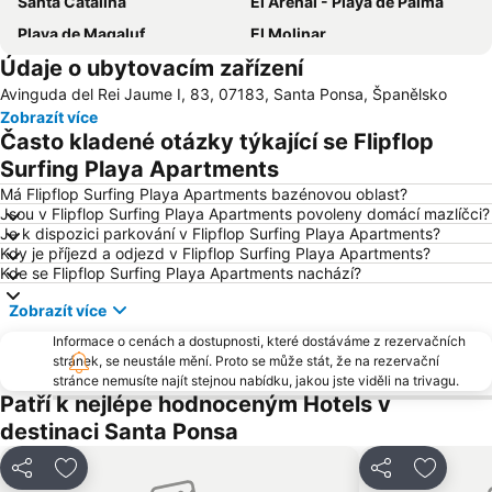
Santa Catalina
El Arenal - Playa de Palma
Playa de Magaluf
El Molinar
Údaje o ubytovacím zařízení
Bílá pláž - Pláž de Palmanova
Son Malferit
Avinguda del Rei Jaume I, 83, 07183, Santa Ponsa, Španělsko
Playa de Palma
Kúpele Balneario No 6
Zobrazít více
Santuari de Lluc
Platja de Torà o Platja Peguera Torà
Často kladené otázky týkající se Flipflop
Mallorca Rocks
Cala Major
Surfing Playa Apartments
Akvárium Palma
Plaża Sa Torre
Má Flipflop Surfing Playa Apartments bazénovou oblast?
Jsou v Flipflop Surfing Playa Apartments povoleny domácí mazlíčci?
Caló d'en Monjo o Calo des Monjo
El Terreno
Je k dispozici parkování v Flipflop Surfing Playa Apartments?
Kdy je příjezd a odjezd v Flipflop Surfing Playa Apartments?
Platja de Palma
Estadi Balear
Kde se Flipflop Surfing Playa Apartments nachází?
Son Riera
Club Marítim San Antonio de la Playa
Zobrazít více
Les Meravelles
Puerto de Valdemossa - Sa Marina
Informace o cenách a dostupnosti, které dostáváme z rezervačních
La Cartoixa
Ses Covetes
stránek, se neustále mění. Proto se může stát, že na rezervační
stránce nemusíte najít stejnou nabídku, jakou jste viděli na trivagu.
Es Trenc
Patří k nejlépe hodnoceným Hotels v
destinaci Santa Ponsa
Sdílet
Přidat na seznam oblíbených hotelů
Sdílet
Přidat 