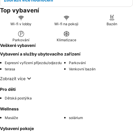
Top vybavení
Wi-fi v lobby
Wi-fi na pokoji
Bazén
Parkování
Klimatizace
Veškeré vybavení
Vybavení a služby ubytovacího zařízení
Expresní vyřízení příjezdu/odjezdu
Parkování
terasa
Venkovní bazén
Zobrazít více
Pro děti
Dětská postýlka
Wellness
Masáže
solárium
Vybavení pokoje