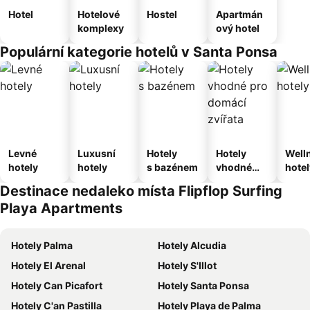
Hotel
Hotelové
Hostel
Apartmán
komplexy
ový hotel
Populární kategorie hotelů v Santa Ponsa
Levné
Luxusní
Hotely
Hotely
Well
hotely
hotely
s bazénem
vhodné
hotel
pro
Destinace nedaleko místa Flipflop Surfing
domácí
Playa Apartments
zvířata
Hotely Palma
Hotely Alcudia
Hotely El Arenal
Hotely S'Illot
Hotely Can Picafort
Hotely Santa Ponsa
Hotely C'an Pastilla
Hotely Playa de Palma