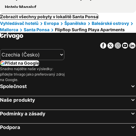
Hotely Magaluf
Zobrazit všechny pobyty v lokalitě Santa Ponsa
Vyhledávač hotelů
Evropa
Španělsko
Baleárské ostrovy
Mallorca
Santa Ponsa
Flipflop Surfing Playa Apartments
Facebook
Twitter
Insta
Yo
Přidat na Google
Snadno najděte naše výsledky:
přidejte trivago jako preferovaný zdroj
na Google.
Společnost
Naše produkty
Podmínky a zásady
Podpora