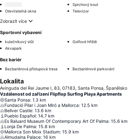
Sprchový kout
Otevíratelná okna
Televizor
Zobrazít více
Sportovní vybavení
kulečníkový stůl
Golfové hřiště
Akvapark
Bez bariér
Bezbariérová přístupová trasa
Bezbariérové parkování
Lokalita
Avinguda del Rei Jaume I, 83, 07183, Santa Ponsa, Španělsko
Vzdálenost od zařízení Flipflop Surfing Playa Apartments
Santa Ponsa
:
1.3
km
Fundació Pilar i Joan Miró a Mallorca
:
12.5
km
Bellver Castle
:
13.6
km
Pueblo Español
:
14.7
km
Es Baluard Museum Of Contemporary Art Of Palma
:
15.6
km
Lonja De Palma
:
15.8
km
Mallorca Son Moix Stadium
:
15.9
km
Almudaina Palace
:
16
km