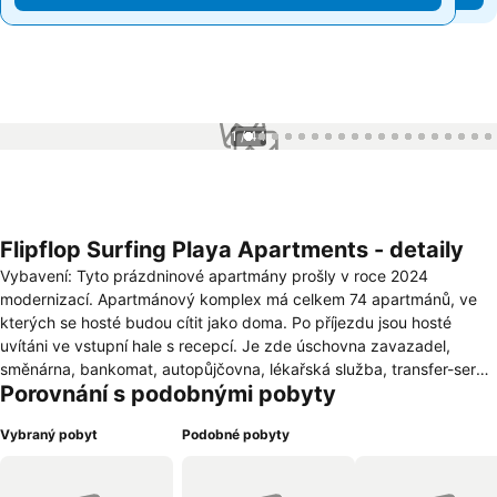
1 / 44
Flipflop Surfing Playa Apartments - detaily
Vybavení: Tyto prázdninové apartmány prošly v roce 2024
modernizací. Apartmánový komplex má celkem 74 apartmánů, ve
kterých se hosté budou cítit jako doma. Po příjezdu jsou hosté
uvítáni ve vstupní hale s recepcí. Je zde úschovna zavazadel,
směnárna, bankomat, autopůjčovna, lékařská služba, transfer-servis
Porovnání s podobnými pobyty
a prádelna. Ve společných prostorách je možnost internetového
připojení přes WiFi (zdarma). Na rezervační přepážce vám rádi
Vybraný pobyt
Podobné pobyty
pomůžeme s výběrem a rezervací výletů V obchodě se suvenýry si
mohou hosté koupit upomínkové předměty. Ti, kteří přijeli vlastním
autem, mají k dispozici parkovací místa (za poplatek). Vybavení