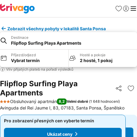
Oblíbené
Přihlási
Me
Zobrazit všechny pobyty v lokalitě Santa Ponsa
Destinace
Flipflop Surfing Playa Apartments
Příjezd/odjezd
Hosté a pokoje
Vybrat termín
2 hosté, 1 pokoj
Vliv přijatých plateb na pořadí výsledků
Flipflop Surfing Playa
Apartments
Sdílet
Př
Obsluhovaný apartmán
8,2
Velmi dobré
(
1 648 hodnocení
)
3 Počet hvězdiček
Avinguda del Rei Jaume I, 83, 07183, Santa Ponsa, Španělsko
Pro zobrazení přesných cen vyberte termín
Pro zobrazení přesných cen vyberte termín
Ukázat ceny
Ukázat ceny