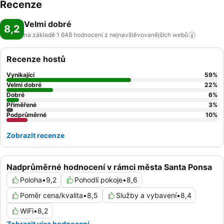
Recenze
Velmi dobré
8,2
na základě 1 648 hodnocení z nejnavštěvovanějších
webů
Recenze hostů
Vynikající
59
%
Velmi dobré
22
%
Dobré
6
%
Přiměřené
3
%
Podprůměrné
10
%
Zobrazit recenze
Nadprůměrné hodnocení v rámci města Santa Ponsa
Poloha
•
9,2
Pohodlí pokoje
•
8,6
Poměr cena/kvalita
•
8,5
Služby a vybavení
•
8,4
WiFi
•
8,2
Zobrazit více hodnocení