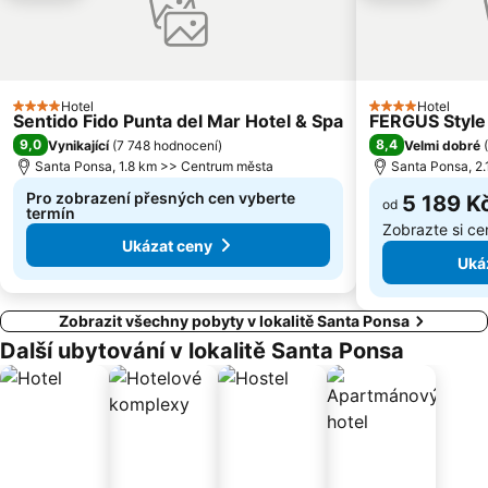
Hotel
Hotel
4 Počet hvězdiček
4 Počet hvězdič
Sentido Fido Punta del Mar Hotel & Spa
FERGUS Style 
9,0
8,4
Vynikající
(
7 748 hodnocení
)
Velmi dobré
(
Santa Ponsa, 1.8 km >> Centrum města
Santa Ponsa, 2
Pro zobrazení přesných cen vyberte
5 189 K
od
termín
Zobrazte si c
Ukázat ceny
Uká
Zobrazit všechny pobyty v lokalitě Santa Ponsa
Další ubytování v lokalitě Santa Ponsa