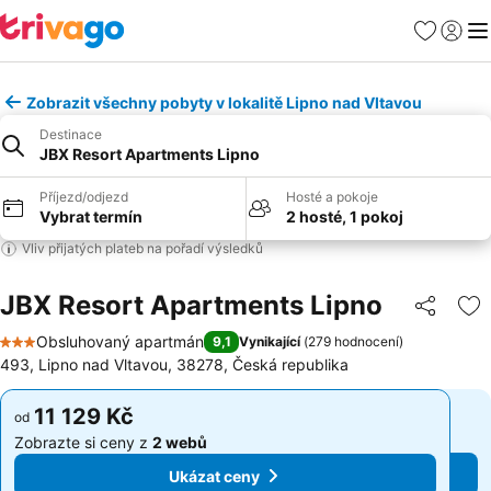
Oblíbené
Přihlási
Me
Zobrazit všechny pobyty v lokalitě Lipno nad Vltavou
Destinace
JBX Resort Apartments Lipno
Příjezd/odjezd
Hosté a pokoje
Vybrat termín
2 hosté, 1 pokoj
Vliv přijatých plateb na pořadí výsledků
JBX Resort Apartments Lipno
Sdílet
Př
Obsluhovaný apartmán
9,1
Vynikající
(
279 hodnocení
)
3 Počet hvězdiček
493, Lipno nad Vltavou, 38278, Česká republika
11 129 Kč
11 129 Kč
od
od
Zobrazte si ceny z
2 webů
Zobrazte si ceny z
2 webů
Ukázat ceny
Ukázat ceny