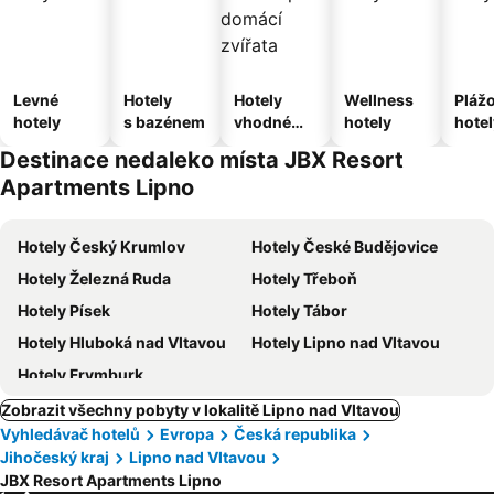
Levné
Hotely
Hotely
Wellness
Pláž
hotely
s bazénem
vhodné
hotely
hotel
pro
Destinace nedaleko místa JBX Resort
domácí
Apartments Lipno
zvířata
Hotely Český Krumlov
Hotely České Budějovice
Hotely Železná Ruda
Hotely Třeboň
Hotely Písek
Hotely Tábor
Hotely Hluboká nad Vltavou
Hotely Lipno nad Vltavou
Hotely Frymburk
Zobrazit všechny pobyty v lokalitě Lipno nad Vltavou
Vyhledávač hotelů
Evropa
Česká republika
Jihočeský kraj
Lipno nad Vltavou
JBX Resort Apartments Lipno