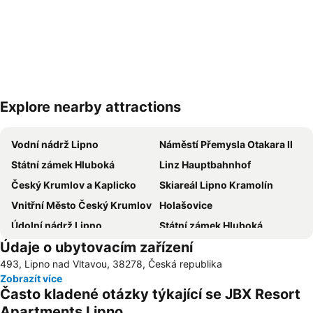
Explore nearby attractions
Zvětšit mapu
Vodní nádrž Lipno
Náměstí Přemysla Otakara II
Státní zámek Hluboká
Linz Hauptbahnhof
Český Krumlov a Kaplicko
Skiareál Lipno Kramolín
Vnitřní Město Český Krumlov
Holašovice
Údolní nádrž Lipno
Státní zámek Hluboká
Údaje o ubytovacím zařízení
Státní hrad a zámek Český Krumlov
Lyžařský areál České Žleby
493, Lipno nad Vltavou, 38278, Česká republika
Státní hrad a zámek Český Krumlov
Klášter Zlatá Koruna
Zobrazít více
Baumkronenweg
Kaple na Křížové Hoře
Často kladené otázky týkající se JBX Resort
Kratochvíle
Zoo Ohrada
Apartments Lipno