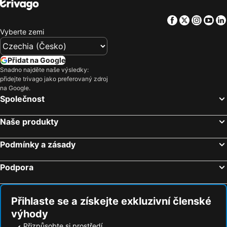
Facebook
Twitter
Insta
Yo
Vyberte zemi
Přidat na Google
Snadno najděte naše výsledky:
přidejte trivago jako preferovaný zdroj
na Google.
Společnost
Naše produkty
Podmínky a zásady
Podpora
Přihlaste se a získejte exkluzivní členské
výhody
Přizpůsobte si prostředí