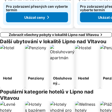
Pro zobrazení přesných cen vyberte
Pro zobrazení pře
termín
vyberte termín
Ukázat ceny
Ukázat 
Zobrazit všechny pobyty v lokalitě Lipno nad Vltavou
Další ubytování v lokalitě Lipno nad Vltavou
Hotel
Penziony
Obsluhova
Hostel
Penz
ný
apartmán
Populární kategorie hotelů v Lipno nad
Vltavou