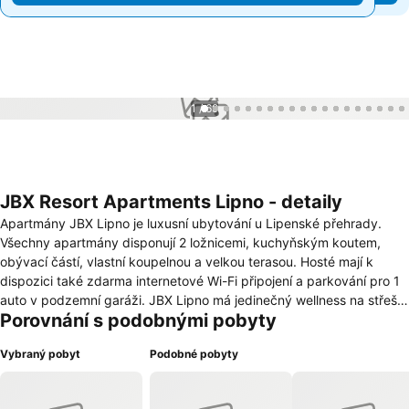
1 / 69
JBX Resort Apartments Lipno - detaily
Apartmány JBX Lipno je luxusní ubytování u Lipenské přehrady.
Všechny apartmány disponují 2 ložnicemi, kuchyňským koutem,
obývací částí, vlastní koupelnou a velkou terasou. Hosté mají k
dispozici také zdarma internetové Wi-Fi připojení a parkování pro 1
auto v podzemní garáži. JBX Lipno má jedinečný wellness na střeše
Porovnání s podobnými pobyty
budovy. K dispozici je za poplatek sauna, whirlpool, vířivý bazén a
pohodlná lehátka. Lipno je ideální destinací pro rodiny s dětmi, páry
Vybraný pobyt
Podobné pobyty
i partu přátel. Jistě si vyberete z nepřeberného množství aktivit -
turistiku, cykloturistiku, inline brusle, vodní sporty, sjezdové
lyžování, běžkování a mnoho dalšího. V létě můžete také vybírat z