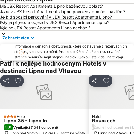
Tiergarten Linz
Libín – Libínské sedlo
Má JBX Resort Apartments Lipno bazénovou oblast?
Jsou v JBX Resort Apartments Lipno povoleny domácí mazlíčci?
Je k dispozici parkování v JBX Resort Apartments Lipno?
Kdy je příjezd a odjezd v JBX Resort Apartments Lipno?
Kde se JBX Resort Apartments Lipno nachází?
Zobrazít více
Informace o cenách a dostupnosti, které dostáváme z rezervačních
stránek, se neustále mění. Proto se může stát, že na rezervační
stránce nemusíte najít stejnou nabídku, jakou jste viděli na trivagu.
Patří k nejlépe hodnoceným Hotels v
destinaci Lipno nad Vltavou
Sdílet
Přidat na seznam oblíbených hotelů
Sdílet
Přidat na s
Hotel
Hotel
4 Počet hvězdiček
Lipno 35 - Lipno In
Bouczech
9,0
/
Vynikající
(
154 hodnocení
)
Žádné hodnocení není k
Lipno nad Vltavou, 0.2 km >> Centrum města
Lipno nad Vltavou, 0