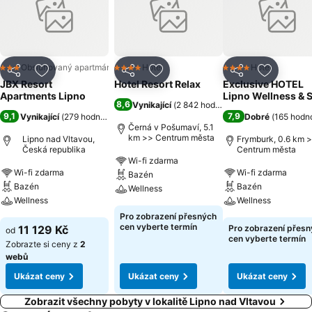
velké spousty kulturních zážitků v okolí.
Obsluhovaný apartmán
Hotel
Hotel
3 Počet hvězdiček
4 Počet hvězdiček
4 Počet hvězdiček
Sdílet
Přidat na seznam oblíbených hotelů
Sdílet
Přidat na seznam oblíbených 
Sdílet
Přidat n
JBX Resort
Hotel Resort Relax
Exclusive HOTEL
Apartments Lipno
Lipno Wellness & 
8,6
Vynikající
(
2 842 hodnocení
)
9,1
7,9
Vynikající
(
279 hodnocení
)
Dobré
(
165 hodn
Černá v Pošumaví, 5.1
km >> Centrum města
Lipno nad Vltavou,
Frymburk, 0.6 km 
Česká republika
Centrum města
Wi-fi zdarma
Wi-fi zdarma
Wi-fi zdarma
Bazén
Bazén
Bazén
Wellness
Wellness
Wellness
Pro zobrazení přesných
cen vyberte termín
11 129 Kč
Pro zobrazení přes
od
cen vyberte termín
Zobrazte si ceny z
2
webů
Ukázat ceny
Ukázat ceny
Ukázat ceny
Zobrazit všechny pobyty v lokalitě Lipno nad Vltavou