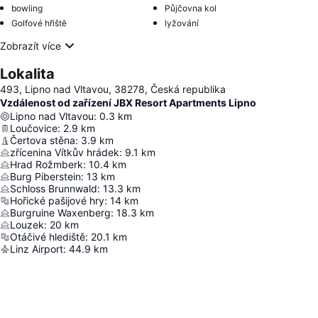
bowling
Půjčovna kol
Golfové hřiště
lyžování
Zobrazít více
Lokalita
493, Lipno nad Vltavou, 38278, Česká republika
Vzdálenost od zařízení JBX Resort Apartments Lipno
Lipno nad Vltavou
:
0.3
km
Loučovice
:
2.9
km
Čertova stěna
:
3.9
km
zřícenina Vítkův hrádek
:
9.1
km
Hrad Rožmberk
:
10.4
km
Burg Piberstein
:
13
km
Schloss Brunnwald
:
13.3
km
Hořické pašijové hry
:
14
km
Burgruine Waxenberg
:
18.3
km
Louzek
:
20
km
Otáčivé hlediště
:
20.1
km
Linz Airport
:
44.9
km