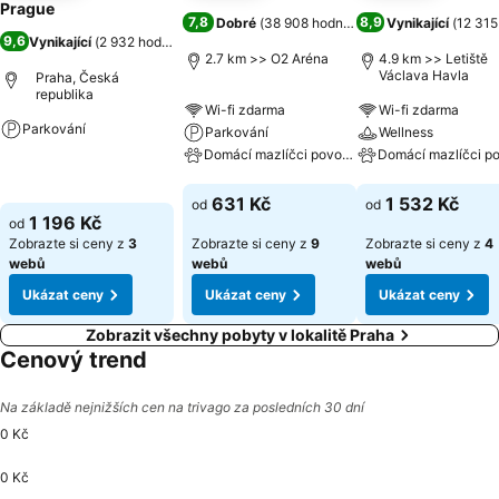
Prague
7,8
8,9
Dobré
(
38 908 hodnocení
)
Vynikající
(
12 315
9,6
Vynikající
(
2 932 hodnocení
)
2.7 km >> O2 Aréna
4.9 km >> Letiště
Václava Havla
Praha, Česká
republika
Wi-fi zdarma
Wi-fi zdarma
Parkování
Parkování
Wellness
Domácí mazlíčci povoleni
Ukázat ceny
Ukázat ceny
Ukázat ceny
631 Kč
1 532 Kč
od
od
1 196 Kč
od
Zobrazte si ceny z
3
Zobrazte si ceny z
9
Zobrazte si ceny z
4
webů
webů
webů
Ukázat ceny
Ukázat ceny
Ukázat ceny
Zobrazit všechny pobyty v lokalitě Praha
Cenový trend
Na základě nejnižších cen na trivago za posledních 30 dní
0 Kč
0 Kč