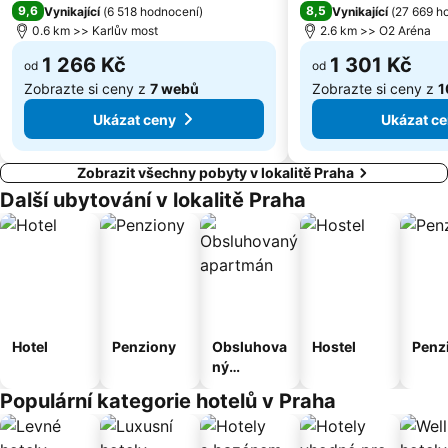
Prosek
Kunratice
9,6
8,5
Vynikající
(
6 518 hodnocení
)
Vynikající
(
27 669 h
0.6 km >> Karlův most
2.6 km >> O2 Aréna
Čakovice
Centrum Černý Most
1 266 Kč
1 301 Kč
od
od
Zobrazte si ceny z
7 webů
Zobrazte si ceny z
1
Ukázat ceny
Ukázat c
Zobrazit všechny pobyty v lokalitě Praha
Další ubytování v lokalitě Praha
Hotel
Penziony
Obsluhova
Hostel
Penz
ný
apartmán
Populární kategorie hotelů v Praha