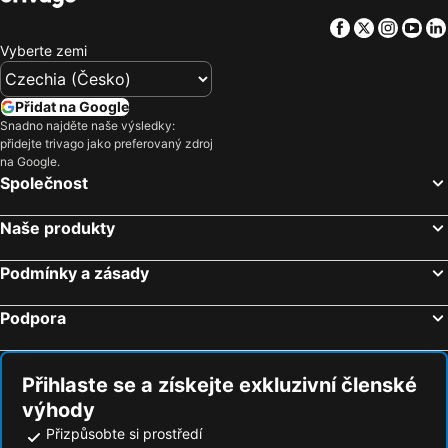
Facebook
Twitter
Insta
Yo
Vyberte zemi
Přidat na Google
Snadno najděte naše výsledky:
přidejte trivago jako preferovaný zdroj
na Google.
Společnost
Naše produkty
Podmínky a zásady
Podpora
Přihlaste se a získejte exkluzivní členské
výhody
Přizpůsobte si prostředí