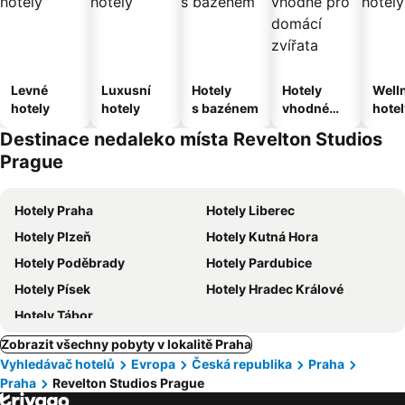
Levné
Luxusní
Hotely
Hotely
Well
hotely
hotely
s bazénem
vhodné
hotel
pro
Destinace nedaleko místa Revelton Studios
domácí
Prague
zvířata
Hotely Praha
Hotely Liberec
Hotely Plzeň
Hotely Kutná Hora
Hotely Poděbrady
Hotely Pardubice
Hotely Písek
Hotely Hradec Králové
Hotely Tábor
Zobrazit všechny pobyty v lokalitě Praha
Vyhledávač hotelů
Evropa
Česká republika
Praha
Praha
Revelton Studios Prague