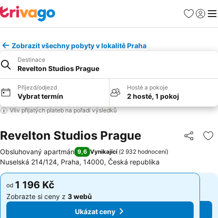
Oblíbené
Přihlási
Me
Zobrazit všechny pobyty v lokalitě Praha
Destinace
Revelton Studios Prague
Příjezd/odjezd
Hosté a pokoje
Vybrat termín
2 hosté, 1 pokoj
Vliv přijatých plateb na pořadí výsledků
Revelton Studios Prague
Sdílet
Př
Obsluhovaný apartmán
9,6
Vynikající
(
2 932 hodnocení
)
Nuselská 214/124, Praha, 14000, Česká republika
1 196 Kč
1 196 Kč
od
od
Zobrazte si ceny z
3 webů
Zobrazte si ceny z
3 webů
Ukázat ceny
Ukázat ceny