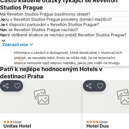
Často kladené otázky týkající se Revelton
Horní Počernice
Aquapalace Praha
Studios Prague
Televizní věž Žižkov
Dejvice
Má Revelton Studios Prague bazénovou oblast?
Jsou v Revelton Studios Prague povoleny domácí mazlíčci?
Hostivař
Zličín
Je k dispozici parkování v Revelton Studios Prague?
Kde se Revelton Studios Prague nachází?
Modřany
Old Town Square
Které oblíbené atrakce se nachází poblíž Revelton Studios Prague?
Zbraslav
Karlovo náměstí
Zobrazít více
Suchdol
Stodůlky
Informace o cenách a dostupnosti, které dostáváme z rezervačních
Vyšehrad
Malá Strana
stránek, se neustále mění. Proto se může stát, že na rezervační
stránce nemusíte najít stejnou nabídku, jakou jste viděli na trivagu.
Stanice metra Anděl
Troja
Patří k nejlépe hodnoceným Hotels v
Strašnice
Tančící dům
destinaci Praha
Řepy
Nemocnice Motol Metro Station
Sdílet
Přidat na seznam oblíbených hotelů
Sdílet
Přidat na se
Radotín
Kbely
Uhříněves
Náměstí míru
Háje
Kongresové centrum Praha
Náměstí Republiky
Výstaviště Letňany - PVA EXPO
Zámek Loučeň
Hotel
Libuš
Hotel
3 Počet hvězdiček
4 Počet hvězdiček
Unitas Hotel
Hotel Duo