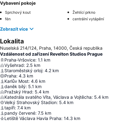
Vybavení pokoje
Sprchový kout
Žehlící prkno
fén
centrální vytápění
Zobrazít více
Lokalita
Nuselská 214/124, Praha, 14000, Česká republika
Vzdálenost od zařízení Revelton Studios Prague
Praha-Vršovice
:
1.1
km
Vyšehrad
:
2.5
km
Staroměstský orloj
:
4.2
km
Praha
:
4.3
km
Karlův Most
:
4.6
km
daněk bílý
:
5.1
km
Pražský Hrad
:
5.4
km
Katedrála svatého Víta, Václava a Vojtěcha
:
5.4
km
Velký Strahovský Stadion
:
5.4
km
tapíři
:
7.4
km
pandy červené
:
7.5
km
Letiště Václava Havla Praha
:
14.3
km