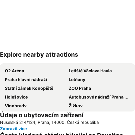
Explore nearby attractions
Zvětšit mapu
O2 Aréna
Letiště Václava Havla
Praha hlavní nádraží
Letňany
Statní zámek Konopiště
ZOO Praha
Holešovice
Autobusové nádraží Praha Florenc
Vinohrady
Žižkov
Údaje o ubytovacím zařízení
Vršovice
Výstaviště Praha - Holešovice
Nuselská 214/124, Praha, 14000, Česká republika
Chodov
Smíchov
Zobrazít více
Václavské náměstí
Na Kampě