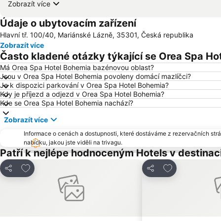
Zobrazít více
Údaje o ubytovacím zařízení
Hlavní tř. 100/40, Mariánské Lázně, 35301, Česká republika
Zobrazít více
Často kladené otázky týkající se Orea Spa Ho
Má Orea Spa Hotel Bohemia bazénovou oblast?
Jsou v Orea Spa Hotel Bohemia povoleny domácí mazlíčci?
Je k dispozici parkování v Orea Spa Hotel Bohemia?
Kdy je příjezd a odjezd v Orea Spa Hotel Bohemia?
Kde se Orea Spa Hotel Bohemia nachází?
Zobrazít více
Informace o cenách a dostupnosti, které dostáváme z rezervačních strán
nabídku, jakou jste viděli na trivagu.
Patří k nejlépe hodnoceným Hotels v destinac
Přidat na seznam oblíbených hotelů
Přidat na sezn
Sdílet
Sdílet