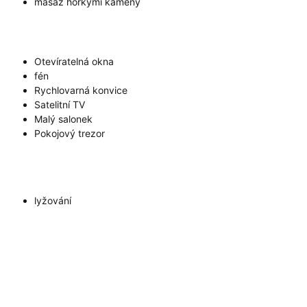
masáž horkými kameny
Otevíratelná okna
fén
Rychlovarná konvice
Satelitní TV
Malý salonek
Pokojový trezor
lyžování