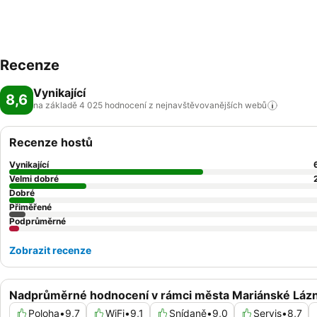
Recenze
Vynikající
8,6
na základě 4 025 hodnocení z nejnavštěvovanějších
webů
Recenze hostů
Vynikající
Velmi dobré
Dobré
Přiměřené
Podprůměrné
Zobrazit recenze
Nadprůměrné hodnocení v rámci města Mariánské Láz
Poloha
•
9,7
WiFi
•
9,1
Snídaně
•
9,0
Servis
•
8,7