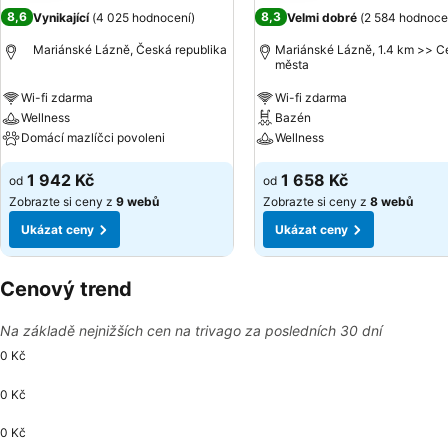
8,6
8,3
Vynikající
(
4 025 hodnocení
)
Velmi dobré
(
2 584 hodnoce
Mariánské Lázně, Česká republika
Mariánské Lázně, 1.4 km >> C
města
Wi-fi zdarma
Wi-fi zdarma
Wellness
Bazén
Domácí mazlíčci povoleni
Wellness
1 942 Kč
1 658 Kč
od
od
Zobrazte si ceny z
9 webů
Zobrazte si ceny z
8 webů
Ukázat ceny
Ukázat ceny
Cenový trend
Na základě nejnižších cen na trivago za posledních 30 dní
0 Kč
0 Kč
0 Kč