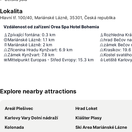
Lokalita
Hlavní tř. 100/40, Mariánské Lázně, 35301, Česká republika
Vzdálenost od zařízení Orea Spa Hotel Bohemia
Zpívající fontána
:
0.3
km
Rozhledna Krá
Mariánské Lázně
:
1.1
km
hrad Bečov na
Mariánské Lázně
:
2
km
zámek Bečov 
Zřícenina Hradu Kynžvart
:
6.9
km
Krasíkov
:
19.6
Zámek Kynžvart
:
7.8
km
Kostel svatého
Mittelpunkt Europas - Střed Evropy
:
15.3
km
Letiště Karlov
Explore nearby attractions
Areál Plešivec
Hrad Loket
Karlovy Vary Dolní nádraží
Klášter Plasy
Kolonada
Ski Area Mariánské Lázne