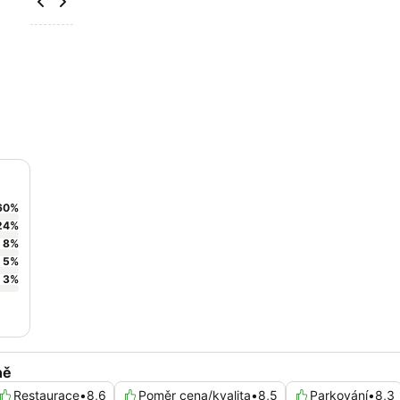
60
%
24
%
8
%
5
%
3
%
ně
Restaurace
•
8,6
Poměr cena/kvalita
•
8,5
Parkování
•
8,3