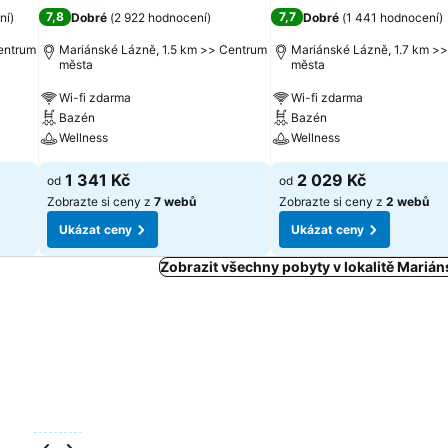
7,8
7,7
ní
)
Dobré
(
2 922 hodnocení
)
Dobré
(
1 441 hodnocení
)
entrum
Mariánské Lázně, 1.5 km >> Centrum
Mariánské Lázně, 1.7 km >
města
města
Wi-fi zdarma
Wi-fi zdarma
Bazén
Bazén
Wellness
Wellness
1 341 Kč
2 029 Kč
od
od
Zobrazte si ceny z
7 webů
Zobrazte si ceny z
2 webů
Ukázat ceny
Ukázat ceny
Zobrazit všechny pobyty v lokalitě Mariá