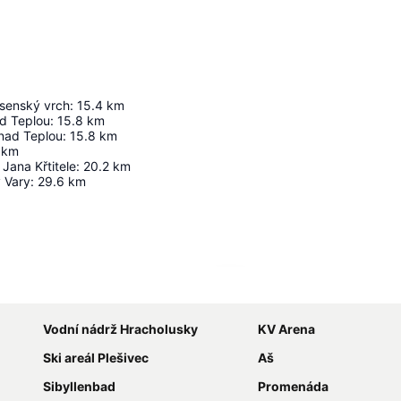
senský vrch
:
15.4
km
d Teplou
:
15.8
km
nad Teplou
:
15.8
km
km
 Jana Křtitele
:
20.2
km
y Vary
:
29.6
km
Zvětšit mapu
Vodní nádrž Hracholusky
KV Arena
Ski areál Plešivec
Aš
Sibyllenbad
Promenáda