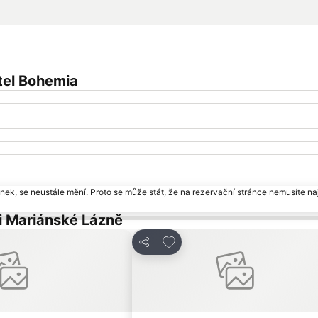
tel Bohemia
ek, se neustále mění. Proto se může stát, že na rezervační stránce nemusíte naj
i Mariánské Lázně
am oblíbených hotelů
Přidat na seznam oblíbených
Sdílet