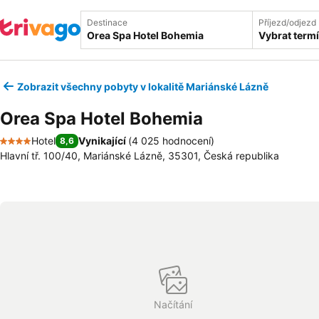
Destinace
Příjezd/odjezd
Vybrat term
Zobrazit všechny pobyty v lokalitě Mariánské Lázně
Orea Spa Hotel Bohemia
Hotel
Vynikající
(
4 025 hodnocení
)
8,6
4 Počet hvězdiček
Hlavní tř. 100/40, Mariánské Lázně, 35301, Česká republika
Načítání