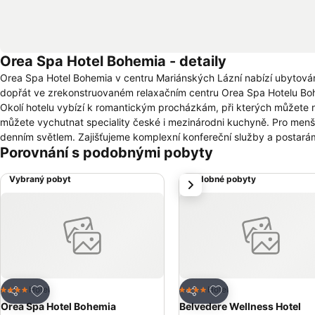
Orea Spa Hotel Bohemia - detaily
Orea Spa Hotel Bohemia v centru Mariánských Lázní nabízí ubytován
dopřát ve zrekonstruovaném relaxačním centru Orea Spa Hotelu Bohe
Okolí hotelu vybízí k romantickým procházkám, při kterých můžete navštívit Zpívající
můžete vychutnat speciality české i mezinárodni kuchyně. Pro menší konference, školení či firemní akci je k dispozici salonek s kapacitou 50 míst a
denním světlem. Zajišťujeme komplexní konfereční služby a postar
Porovnání s podobnými pobyty
Vybraný pobyt
Podobné pobyty
další
Přidat na seznam oblíbených hotelů
Přidat na seznam ob
Hotel
Hotel
4 Počet hvězdiček
4 Počet hvězdiček
Sdílet
Sdílet
Orea Spa Hotel Bohemia
Belvedere Wellness Hotel