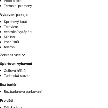
Péče o tělo
Termální prameny
Vybavení pokoje
Sprchový kout
Televizor
centrální vytápění
Minibar
Psací stůl
telefon
Zobrazít více
Sportovní vybavení
Golfové hřiště
Turistická stezka
Bez bariér
Bezbariérové parkování
Pro děti
Dětská jídla