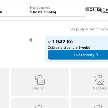
Hosté a pokoje
CS · Kč
P
ín
2 hosté, 1 pokoj
Vliv přijatých plateb na poř
Přidat na seznam oblíbených hotelů
1 942 Kč
od
Sdílet
Zobrazte si ceny z
9 webů
Ukázat ceny
Načítání
Načítání