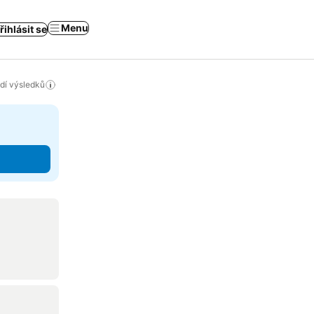
Menu
řihlásit se
adí výsledků