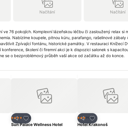
Načítání
Načítání
í ve 76 pokojích. Komplexní lázeňskou léčbu či zasloužený relax si
mia. Nabízíme koupele, pitnou kúru, parafango, rašelinové zábaly 
 fontánu, historické památky. V restauraci Knížecí Dvůr si
áme se o bezproblémový průběh vaší akce od začátku až do konce.
líbených hotelů
Přidat na seznam oblíbených hotelů
Přidat na seznam 
Hotel
Hotel
4 Počet hvězdiček
3 Počet hvězdiček
Sdílet
Sdílet
Sun Palace Wellness Hotel
Hotel Krakonoš