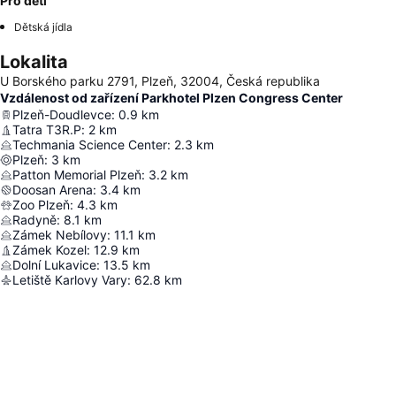
Pro děti
Dětská jídla
Lokalita
U Borského parku 2791, Plzeň, 32004, Česká republika
Vzdálenost od zařízení Parkhotel Plzen Congress Center
Plzeň-Doudlevce
:
0.9
km
Tatra T3R.P
:
2
km
Techmania Science Center
:
2.3
km
Plzeň
:
3
km
Patton Memorial Plzeň
:
3.2
km
Doosan Arena
:
3.4
km
Zoo Plzeň
:
4.3
km
Radyně
:
8.1
km
Zámek Nebílovy
:
11.1
km
Zámek Kozel
:
12.9
km
Dolní Lukavice
:
13.5
km
Letiště Karlovy Vary
:
62.8
km