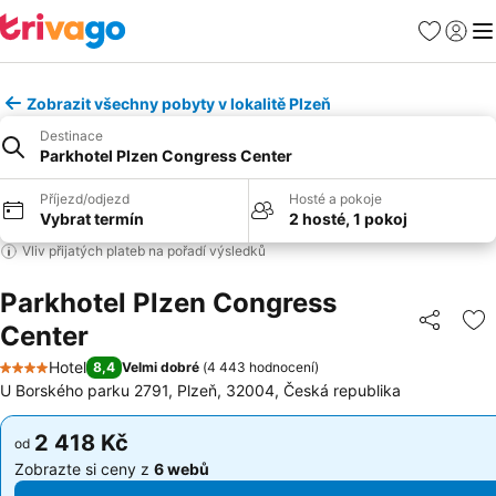
Oblíbené
Přihlási
Me
Zobrazit všechny pobyty v lokalitě Plzeň
Destinace
Parkhotel Plzen Congress Center
Příjezd/odjezd
Hosté a pokoje
Vybrat termín
2 hosté, 1 pokoj
Vliv přijatých plateb na pořadí výsledků
Parkhotel Plzen Congress
Center
Sdílet
Př
Hotel
8,4
Velmi dobré
(
4 443 hodnocení
)
4 Počet hvězdiček
U Borského parku 2791, Plzeň, 32004, Česká republika
2 418 Kč
2 418 Kč
od
od
Zobrazte si ceny z
6 webů
Zobrazte si ceny z
6 webů