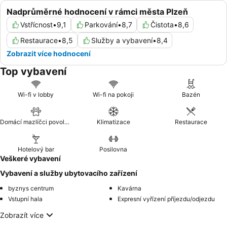
Nadprůměrné hodnocení v rámci města Plzeň
Vstřícnost
•
9,1
Parkování
•
8,7
Čistota
•
8,6
Restaurace
•
8,5
Služby a vybavení
•
8,4
Zobrazit více hodnocení
Top vybavení
Wi-fi v lobby
Wi-fi na pokoji
Bazén
Domácí mazlíčci povoleni
Klimatizace
Restaurace
Hotelový bar
Posilovna
Veškeré vybavení
Vybavení a služby ubytovacího zařízení
byznys centrum
Kavárna
Vstupní hala
Expresní vyřízení příjezdu/odjezdu
Zobrazít více