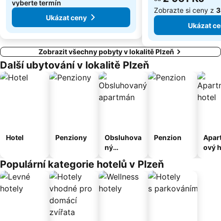
vyberte termín
Zobrazte si ceny z
3
Ukázat ceny
Ukázat c
Zobrazit všechny pobyty v lokalitě Plzeň
Další ubytování v lokalitě Plzeň
Hotel
Penziony
Obsluhova
Penzion
Apar
ný
ový h
apartmán
Populární kategorie hotelů v Plzeň