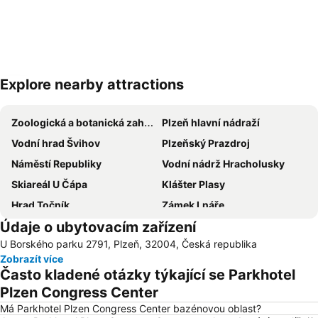
Explore nearby attractions
Zvětšit mapu
Zoologická a botanická zahrada města Plzně
Plzeň hlavní nádraží
Vodní hrad Švihov
Plzeňský Prazdroj
Náměstí Republiky
Vodní nádrž Hracholusky
Skiareál U Čápa
Klášter Plasy
Hrad Točník
Zámek Lnáře
Údaje o ubytovacím zařízení
Autobusové nádraží
Pivovar Purkmistr
U Borského parku 2791, Plzeň, 32004, Česká republika
Zámek Hořovice
Katedrála sv Bartoloměje
Zobrazít více
Techmania Regionální technické muzeum
Kladrubský klášter
Často kladené otázky týkající se Parkhotel
Státní zámek Manětín
Klášter Teplá
Plzen Congress Center
Západočeské muzeum v Plzni
Zbiroh
Má Parkhotel Plzen Congress Center bazénovou oblast?