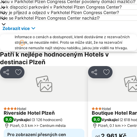
Jsou v Parkhotel Plzen Congress Center povoleny domácí mazlíčci?
Hrad Krakovec
Zámek Chanovice
Je k dispozici parkování v Parkhotel Plzen Congress Center?
Kdy je příjezd a odjezd v Parkhotel Plzen Congress Center?
Chyše
Kde se Parkhotel Plzen Congress Center nachází?
Zobrazít více
Informace o cenách a dostupnosti, které dostáváme z rezervačních
stránek, se neustále mění. Proto se může stát, že na rezervační
stránce nemusíte najít stejnou nabídku, jakou jste viděli na trivagu.
Patří k nejlépe hodnoceným Hotels v
destinaci Plzeň
Sdílet
Přidat na seznam oblíbených hotelů
Sdílet
Přidat na se
Hotel
Hotel
4 Počet hvězdiček
3 Počet hvězdiček
Riverside Hotel Plzeň
Boutique Hotel Ra
9,0
9,0
Vynikající
(
3 126 hodnocení
)
Vynikající
(
2 618 ho
Plzeň, 0.5 km >> Centrum města
Plzeň, 0.1 km >> Cent
Pro zobrazení přesných cen
2 961 Kč
od