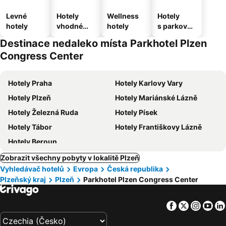
Levné
Hotely
Wellness
Hotely
hotely
vhodné
hotely
s parkován
pro
ím
Destinace nedaleko místa Parkhotel Plzen
domácí
Congress Center
zvířata
Hotely Praha
Hotely Karlovy Vary
Hotely Plzeň
Hotely Mariánské Lázně
Hotely Železná Ruda
Hotely Písek
Hotely Tábor
Hotely Františkovy Lázně
Hotely Beroun
Zobrazit všechny pobyty v lokalitě Plzeň
Vyhledávač hotelů
Evropa
Česká republika
Plzeňský kraj
Plzeň
Parkhotel Plzen Congress Center
Facebook
Twitter
Insta
Yo