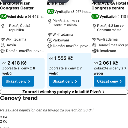
Sdílet
Přidat na seznam oblíbených hotelů
Sdílet
Přidat na seznam oblíbených 
Sdílet
Přidat n
Parkhotel Plzen
ibis Plzen
PRIMAVERA Hotel 
Congress Center
Congress centre
8,5
Vynikající
(
3 957 hodnocení
)
8,4
8,6
Velmi dobré
(
4 443 hodnocení
)
Vynikající
(
4 118 
Plzeň, 4.4 km >>
Centrum města
Plzeň, Česká
Plzeň, 4.8 km >>
republika
Centrum města
Wi-fi zdarma
Wi-fi zdarma
Wi-fi zdarma
Parkování
Bazén
Domácí mazlíčci p
Domácí mazlíčci povoleni
Domácí mazlíčci povoleni
Klimatizace
1 555 Kč
od
2 418 Kč
2 061 Kč
od
od
Zobrazte si ceny z
6
Zobrazte si ceny z
7
Zobrazte si ceny z
7
webů
webů
webů
Ukázat ceny
Ukázat ceny
Ukázat ceny
Zobrazit všechny pobyty v lokalitě Plzeň
Cenový trend
Na základě nejnižších cen na trivago za posledních 30 dní
3 84
2 Kč