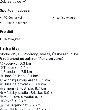
Zobrazít více
Sportovní vybavení
Půjčovna kol
tenisový kurt
Turistická stezka
Pro děti
Dětská jídla
Lokalita
Školní 219/15, Popůvky, 66441, Česká republika
Vzdálenost od zařízení Penzion Jaroš
Popůvky
:
0.3
km
Troubsko
:
2.9
km
Starobrno
:
7.5
km
Hrad Špilberk
:
8.1
km
Winning Group Arena
:
8.1
km
Husa na provázku
:
8.6
km
Brněnská kostnice
:
8.7
km
Městský stadion Srbská
:
8.9
km
Mahenovo divadlo
:
9.1
km
Veveří
:
9.2
km
Vila Tugendhat
:
9.7
km
Letiště Brno Tuřany
:
14.9
km