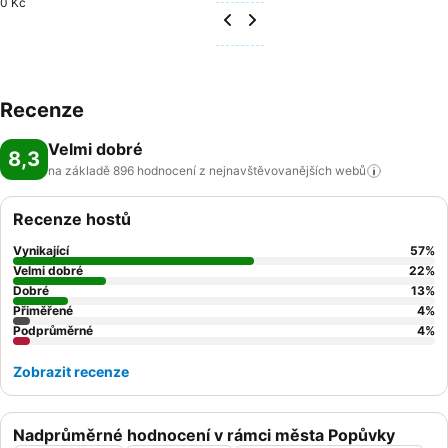
0 Kč
Recenze
Velmi dobré
8,3
na základě 896 hodnocení z nejnavštěvovanějších
webů
Recenze hostů
Vynikající
57
%
Velmi dobré
22
%
Dobré
13
%
Přiměřené
4
%
Podprůměrné
4
%
Zobrazit recenze
Nadprůměrné hodnocení v rámci města Popůvky