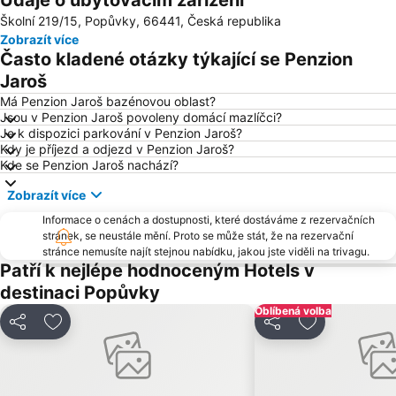
Údaje o ubytovacím zařízení
Školní 219/15, Popůvky, 66441, Česká republika
Letiště Brno
Lednice
Zobrazít více
SKI areál Olešnice
Mikulov - muzeum a zámek
Často kladené otázky týkající se Penzion
Hrad Špilberk
Staré Brno
Jaroš
Zoo Brno
Janáčkovo divadlo
Má Penzion Jaroš bazénovou oblast?
Jsou v Penzion Jaroš povoleny domácí mazlíčci?
Propast Macocha
Nádraží Znojmo
Je k dispozici parkování v Penzion Jaroš?
Kdy je příjezd a odjezd v Penzion Jaroš?
Loucký klášter
Pivovar Černá Hora
Kde se Penzion Jaroš nachází?
Svobodná republika Kraví hora Bořetice
ZOO park a Dinopark Vyškov
Zobrazít více
Znojmo - Městská památková rezervace
Kyjov
Informace o cenách a dostupnosti, které dostáváme z rezervačních
Městské divadlo Brno
Aquapark Kohoutovice
stránek, se neustále mění. Proto se může stát, že na rezervační
stránce nemusíte najít stejnou nabídku, jakou jste viděli na trivagu.
Ubytování v Moravském krasu Baldovec
Masarykovo náměstí
Patří k nejlépe hodnoceným Hotels v
Westernové městečko Boskovice
Vinné sklepy Pavlovice
destinaci Popůvky
Vinařská obec Mutěnice
Galerie Vaňkovka Brno
Oblíbená volba
Sdílet
Přidat na seznam oblíbených hotelů
Sdílet
Přidat na se
Vila Tugendhat
Němčičky
Ivanovice na Hané
Olympia Brno
Farma Bolka Polívky
Sklepní ulička Modrý sklep