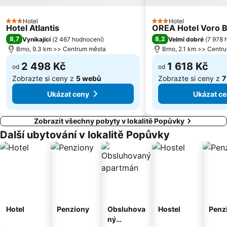
Golf Kaskáda
Jadrová elektrárna Dukovany
Minaret
Hotel
Muzeum Československého opevnění 1938 ve Slupi u Znojma
Hotel
3 Počet hvězdiček
3 Počet hvězdiček
Hotel Atlantis
OREA Hotel Voro 
Muzeum vojenské techniky Army Park Ořechov u Brna
Benediktinské opatství Rajhrad
8,7
8,2
Vynikající
(
2 467 hodnocení
)
Velmi dobré
(
7 978 
Brno, 9.3 km >> Centrum města
Brno, 2.1 km >> Centr
Bowling Brno
Vodní nádrž Kačenec
2 498 Kč
1 618 Kč
od
od
Zobrazte si ceny z
5 webů
Zobrazte si ceny z
7
Ukázat ceny
Ukázat c
Zobrazit všechny pobyty v lokalitě Popůvky
Další ubytování v lokalitě Popůvky
Hotel
Penziony
Obsluhova
Hostel
Penz
ný