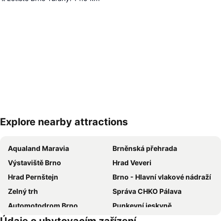
Explore nearby attractions
Zvětšit mapu
Aqualand Maravia
Brněnská přehrada
Výstaviště Brno
Hrad Veveri
Hrad Pernštejn
Brno - Hlavní vlakové nádraží
Zelný trh
Správa CHKO Pálava
Automotodrom Brno
Punkevní jeskyně
Náměstí Svobody
Autobusové nádraží Zvonařka