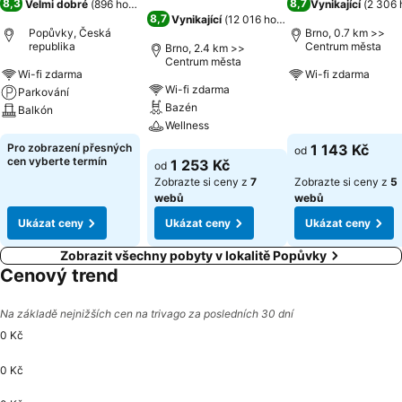
8,3
8,7
Velmi dobré
(
896 hodnocení
)
Vynikající
(
2 306 
8,7
Vynikající
(
12 016 hodnocení
)
Popůvky, Česká
Brno, 0.7 km >>
republika
Centrum města
Brno, 2.4 km >>
Centrum města
Wi-fi zdarma
Wi-fi zdarma
Wi-fi zdarma
Parkování
Bazén
Ukázat ceny
Balkón
Wellness
Ukázat ceny
Pro zobrazení přesných
1 143 Kč
od
Ukázat ceny
cen vyberte termín
1 253 Kč
od
Zobrazte si ceny z
7
Zobrazte si ceny z
5
webů
webů
Ukázat ceny
Ukázat ceny
Ukázat ceny
Zobrazit všechny pobyty v lokalitě Popůvky
Cenový trend
Na základě nejnižších cen na trivago za posledních 30 dní
0 Kč
0 Kč