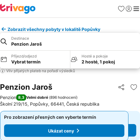
Oblíbené
Přihlási
Me
Zobrazit všechny pobyty v lokalitě Popůvky
Destinace
Penzion Jaroš
Příjezd/odjezd
Hosté a pokoje
Vybrat termín
2 hosté, 1 pokoj
Vliv přijatých plateb na pořadí výsledků
Penzion Jaroš
Sdílet
Př
Penzion
8,3
Velmi dobré
(
896 hodnocení
)
Školní 219/15, Popůvky, 66441, Česká republika
Pro zobrazení přesných cen vyberte termín
Pro zobrazení přesných cen vyberte termín
Ukázat ceny
Ukázat ceny