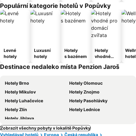
apartmán
Populární kategorie hotelů v Popůvky
Levné
Luxusní
Hotely
Hotely
Well
hotely
hotely
s bazénem
vhodné
hotel
pro
Destinace nedaleko místa Penzion Jaroš
domácí
zvířata
Hotely Brno
Hotely Olomouc
Hotely Mikulov
Hotely Znojmo
Hotely Luhačovice
Hotely Pasohlávky
Hotely Zlín
Hotely Lednice
Hotely Jihlava
Zobrazit všechny pobyty v lokalitě Popůvky
Vyhledávač hotelů
Evropa
Česká republika