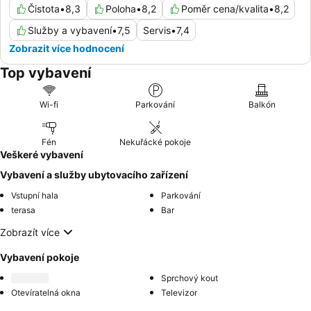
Čistota
•
8,3
Poloha
•
8,2
Poměr cena/kvalita
•
8,2
Služby a vybavení
•
7,5
Servis
•
7,4
Zobrazit více hodnocení
Top vybavení
Wi-fi
Parkování
Balkón
Fén
Nekuřácké pokoje
Veškeré vybavení
Vybavení a služby ubytovacího zařízení
Vstupní hala
Parkování
terasa
Bar
Zobrazít více
Vybavení pokoje
Sprchový kout
Otevíratelná okna
Televizor