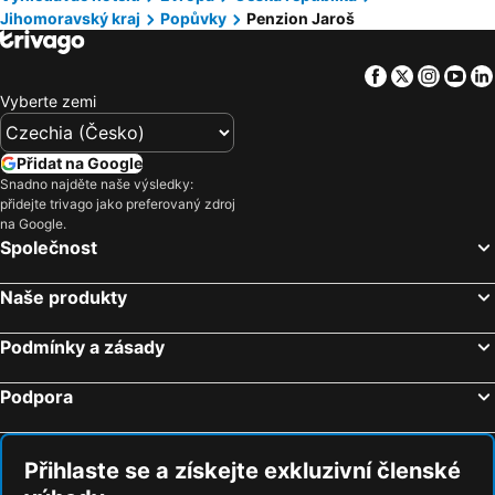
Jihomoravský kraj
Popůvky
Penzion Jaroš
Facebook
Twitter
Insta
Yo
Vyberte zemi
Přidat na Google
Snadno najděte naše výsledky:
přidejte trivago jako preferovaný zdroj
na Google.
Společnost
Naše produkty
Podmínky a zásady
Podpora
Přihlaste se a získejte exkluzivní členské