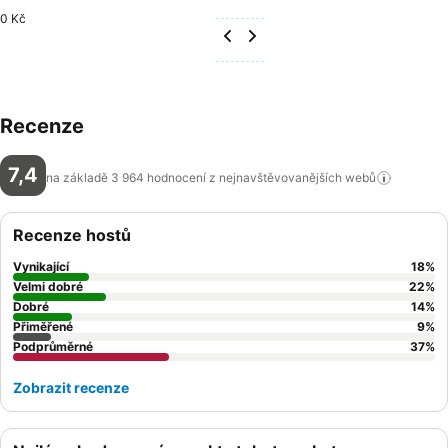
0 Kč
Recenze
7,4
na základě 3 964 hodnocení z nejnavštěvovanějších
webů
Recenze hostů
Vynikající
18
%
Velmi dobré
22
%
Dobré
14
%
Přiměřené
9
%
Podprůměrné
37
%
Zobrazit recenze