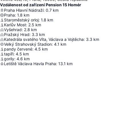
Vzdálenost od zařízení Pension 15 Homér
Praha Hlavní Nádraží
:
0.7
km
Praha
:
1.8
km
Staroměstský orloj
:
1.8
km
Karlův Most
:
2.5
km
Vyšehrad
:
2.8
km
Pražský Hrad
:
3.3
km
Katedrála svatého Víta, Václava a Vojtěcha
:
3.3
km
Velký Strahovský Stadion
:
4.1
km
pandy červené
:
4.5
km
tapíři
:
4.5
km
gorily
:
4.6
km
Letiště Václava Havla Praha
:
13.1
km