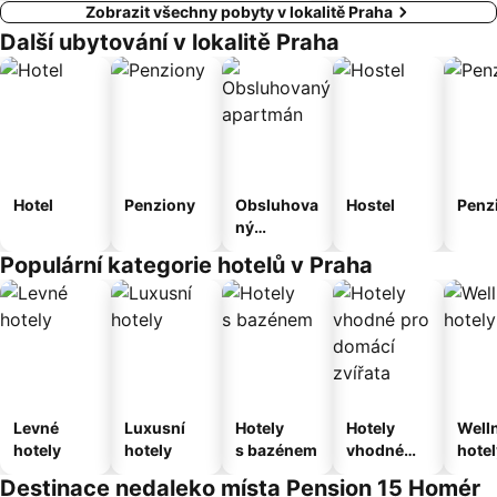
Zobrazit všechny pobyty v lokalitě Praha
Další ubytování v lokalitě Praha
Hotel
Penziony
Obsluhova
Hostel
Penz
ný
apartmán
Populární kategorie hotelů v Praha
Levné
Luxusní
Hotely
Hotely
Well
hotely
hotely
s bazénem
vhodné
hotel
pro
Destinace nedaleko místa Pension 15 Homér
domácí