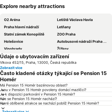
Explore nearby attractions
Zvětšit mapu
O2 Aréna
Letiště Václava Havla
Praha hlavní nádraží
Letňany
Statní zámek Konopiště
ZOO Praha
Holešovice
Autobusové nádraží Praha Florenc
Vinohrady
Žižkov
Údaje o ubytovacím zařízení
Vršovice
Výstaviště Praha - Holešovice
Vlkova 452/15, Praha, 13000, Česká republika
Chodov
Smíchov
Zobrazít více
Václavské náměstí
Na Kampě
Často kladené otázky týkající se Pension 15
Horní Počernice
Aquapalace Praha
Homér
Televizní věž Žižkov
Dejvice
Má Pension 15 Homér bazénovou oblast?
Jsou v Pension 15 Homér povoleny domácí mazlíčci?
Hostivař
Zličín
Je k dispozici parkování v Pension 15 Homér?
Kde se Pension 15 Homér nachází?
Modřany
Old Town Square
Které oblíbené atrakce se nachází poblíž Pension 15 Homér?
Zbraslav
Karlovo náměstí
Zobrazít více