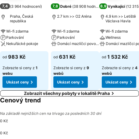
7,4
7,8
8,9
(
3 964 hodnocení
)
Dobré
(
38 908 hodnocení
)
Vynikající
(
12 315
Praha, Česká
2.7 km >> O2 Aréna
4.9 km >> Letiště
republika
Václava Havla
Wi-fi zdarma
Wi-fi zdarma
Wi-fi zdarma
Parkování
Parkování
Wellness
Nekuřácké pokoje
Domácí mazlíčci povoleni
Domácí mazlíčci p
983 Kč
631 Kč
1 532 Kč
od
od
od
Zobrazte si ceny z
1
Zobrazte si ceny z
9
Zobrazte si ceny z
4
webu
webů
webů
Ukázat ceny
Ukázat ceny
Ukázat ceny
Zobrazit všechny pobyty v lokalitě Praha
Cenový trend
Na základě nejnižších cen na trivago za posledních 30 dní
0 Kč
0 Kč