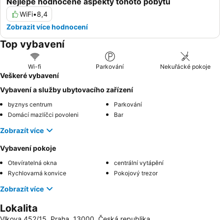
Nejlépe hodnocené aspekty tohoto pobytu
WiFi
•
8,4
Zobrazit více hodnocení
Top vybavení
Wi-fi
Parkování
Nekuřácké pokoje
Veškeré vybavení
Vybavení a služby ubytovacího zařízení
byznys centrum
Parkování
Domácí mazlíčci povoleni
Bar
Zobrazít více
Vybavení pokoje
Otevíratelná okna
centrální vytápění
Rychlovarná konvice
Pokojový trezor
Zobrazít více
Lokalita
Vlkova 452/15, Praha, 13000, Česká republika