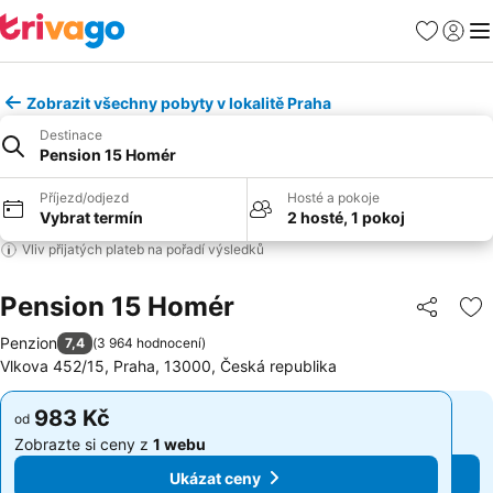
Oblíbené
Přihlási
Me
Zobrazit všechny pobyty v lokalitě Praha
Destinace
Pension 15 Homér
Příjezd/odjezd
Hosté a pokoje
Vybrat termín
2 hosté, 1 pokoj
Vliv přijatých plateb na pořadí výsledků
Pension 15 Homér
Sdílet
Př
Penzion
7,4
(
3 964 hodnocení
)
Vlkova 452/15, Praha, 13000, Česká republika
983 Kč
983 Kč
od
od
Zobrazte si ceny z
1 webu
Zobrazte si ceny z
1 webu
Ukázat ceny
Ukázat ceny