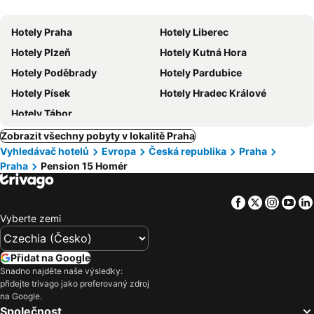
zvířata
Hotely Praha
Hotely Liberec
Hotely Plzeň
Hotely Kutná Hora
Hotely Poděbrady
Hotely Pardubice
Hotely Písek
Hotely Hradec Králové
Hotely Tábor
Zobrazit všechny pobyty v lokalitě Praha
Vyhledávač hotelů
Evropa
Česká republika
Praha
Praha
Pension 15 Homér
Facebook
Twitter
Insta
Yo
Vyberte zemi
Přidat na Google
Snadno najděte naše výsledky:
přidejte trivago jako preferovaný zdroj
na Google.
Společnost