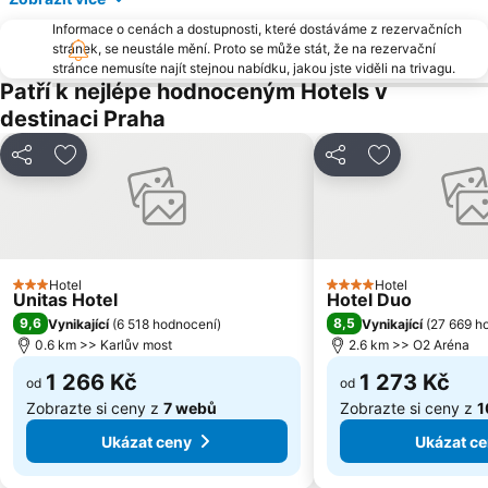
Suchdol
Stodůlky
Informace o cenách a dostupnosti, které dostáváme z rezervačních
Vyšehrad
Malá Strana
stránek, se neustále mění. Proto se může stát, že na rezervační
stránce nemusíte najít stejnou nabídku, jakou jste viděli na trivagu.
Stanice metra Anděl
Troja
Patří k nejlépe hodnoceným Hotels v
Strašnice
Tančící dům
destinaci Praha
Řepy
Nemocnice Motol Metro Station
Sdílet
Přidat na seznam oblíbených hotelů
Sdílet
Přidat na se
Radotín
Kbely
Uhříněves
Náměstí míru
Háje
Kongresové centrum Praha
Náměstí Republiky
Výstaviště Letňany - PVA EXPO
Hotel
Hotel
Zámek Loučeň
Prosek
3 Počet hvězdiček
4 Počet hvězdiček
Unitas Hotel
Hotel Duo
Libuš
9,6
Kunratice
8,5
Vynikající
(
6 518 hodnocení
)
Vynikající
(
27 669 h
0.6 km >> Karlův most
2.6 km >> O2 Aréna
Čakovice
Centrum Černý Most
1 266 Kč
1 273 Kč
od
od
Zobrazte si ceny z
7 webů
Zobrazte si ceny z
1
Ukázat ceny
Ukázat c