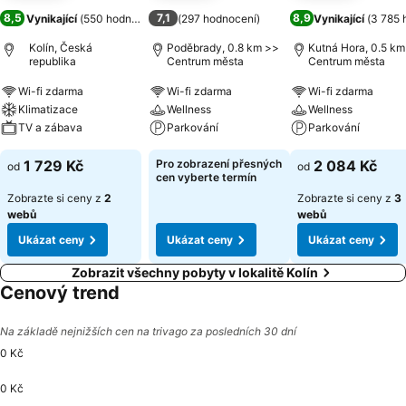
8,5
7,1
8,9
Vynikající
(
550 hodnocení
)
(
297 hodnocení
)
Vynikající
(
3 785 
Kolín, Česká
Poděbrady, 0.8 km >>
Kutná Hora, 0.5 km
republika
Centrum města
Centrum města
Wi-fi zdarma
Wi-fi zdarma
Wi-fi zdarma
Klimatizace
Wellness
Wellness
TV a zábava
Parkování
Parkování
1 729 Kč
Pro zobrazení přesných
2 084 Kč
od
od
cen vyberte termín
Zobrazte si ceny z
2
Zobrazte si ceny z
3
webů
webů
Ukázat ceny
Ukázat ceny
Ukázat ceny
Zobrazit všechny pobyty v lokalitě Kolín
Cenový trend
Na základě nejnižších cen na trivago za posledních 30 dní
0 Kč
0 Kč