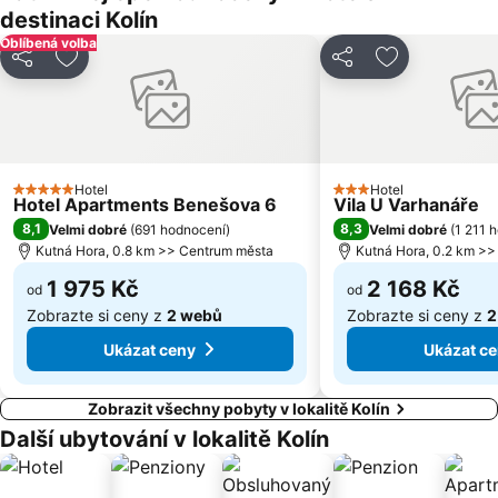
Opatov Metro Station
Městský úřad Kutná Hora
destinaci Kolín
Koloděje
Benice
Oblíbená volba
Sdílet
Přidat na seznam oblíbených hotelů
Sdílet
Přidat na se
Dubeč
Rajská zahrada Metro Station
Městský stadion
Let It Roll Open Air
Šibeniční vrch
Újezd
Šeberov
Nedvězí
Hotel
Hotel
Královice
Slatiňany
5 Počet hvězdiček
3 Počet hvězdiček
Hotel Apartments Benešova 6
Vila U Varhanáře
Zámecký areál Ctěnice
8,1
Zámek s muzejní expozicí a kaplí svaty Romedia
8,3
Velmi dobré
(
691 hodnocení
)
Velmi dobré
(
1 211 
Kutná Hora, 0.8 km >> Centrum města
Kutná Hora, 0.2 km >
Pomník Sv Vojtěch a jeho bratr sv Radim
Háje Metro Station
1 975 Kč
2 168 Kč
od
od
Zobrazte si ceny z
2 webů
Zobrazte si ceny z
2
Ukázat ceny
Ukázat c
Zobrazit všechny pobyty v lokalitě Kolín
Další ubytování v lokalitě Kolín