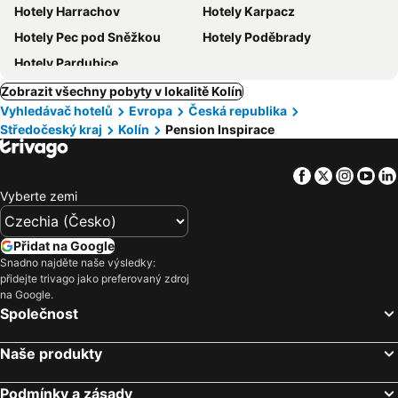
Hotely Harrachov
Hotely Karpacz
Hotely Pec pod Sněžkou
Hotely Poděbrady
Hotely Pardubice
Zobrazit všechny pobyty v lokalitě Kolín
Vyhledávač hotelů
Evropa
Česká republika
Středočeský kraj
Kolín
Pension Inspirace
Facebook
Twitter
Insta
Yo
Vyberte zemi
Přidat na Google
Snadno najděte naše výsledky:
přidejte trivago jako preferovaný zdroj
na Google.
Společnost
Naše produkty
Podmínky a zásady