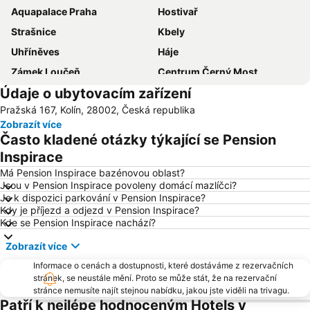
Aquapalace Praha
Hostivař
Strašnice
Kbely
Uhříněves
Háje
Zámek Loučeň
Centrum Černý Most
Údaje o ubytovacím zařízení
Dostihové závodiště Pardubice
Dolní Počernice
Pražská 167, Kolín, 28002, Česká republika
Újezd nad Lesy
Satalice
Zobrazít více
Zámek Žleby
Zámek Dětenice
Často kladené otázky týkající se Pension
Sázava
Zámek Hrádek u Nechanic
Inspirace
Mladá Boleslav
Černý Most Metro Station
Má Pension Inspirace bazénovou oblast?
Jsou v Pension Inspirace povoleny domácí mazlíčci?
Vinoř
Dolní Měcholupy
Je k dispozici parkování v Pension Inspirace?
Kdy je příjezd a odjezd v Pension Inspirace?
Kolovraty
Běchovice
Kde se Pension Inspirace nachází?
Štěrboholy
Letňany Metro Station
Zobrazít více
Staromestske namesti
Klánovice
Informace o cenách a dostupnosti, které dostáváme z rezervačních
Velké náměstí
Kostinice Sedlec
stránek, se neustále mění. Proto se může stát, že na rezervační
stránce nemusíte najít stejnou nabídku, jakou jste viděli na trivagu.
Zámek Pardubice
Europark Štěrboholy
Patří k nejlépe hodnoceným Hotels v