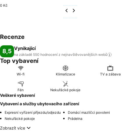
0 Kč
Recenze
Vynikající
8,5
na základě 550 hodnocení z nejnavštěvovanějších
webů
Top vybavení
Wi-fi
Klimatizace
TV a zábava
Fén
Nekuřácké pokoje
Veškeré vybavení
Vybavení a služby ubytovacího zařízení
Expresní vyřízení příjezdu/odjezdu
Domácí mazlíčci povoleni
Nekuřácké pokoje
Prádelna
Zobrazít více