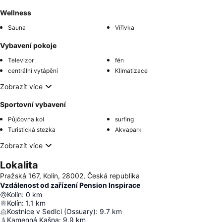
Wellness
Sauna
Vířivka
Vybavení pokoje
Televizor
fén
centrální vytápění
Klimatizace
Zobrazít více
Sportovní vybavení
Půjčovna kol
surfing
Turistická stezka
Akvapark
Zobrazít více
Lokalita
Pražská 167, Kolín, 28002, Česká republika
Vzdálenost od zařízení Pension Inspirace
Kolín
:
0
km
Kolín
:
1.1
km
Kostnice v Sedlci (Ossuary)
:
9.7
km
Kamenná Kašna
:
9.9
km