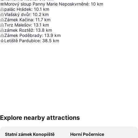
Morový sloup Panny Marie Neposkvrněné
:
10
km
palác Hrádek
:
10.1
km
Vlašský dvůr
:
10.2
km
Zámek Kačina
:
11.7
km
Tvrz Malešov
:
13.1
km
zámek Roztěž
:
13.8
km
Zámek Poděbrady
:
13.9
km
Letiště Pardubice
:
38.5
km
Explore nearby attractions
Zvětšit mapu
Statní zámek Konopiště
Horní Počernice