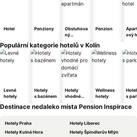
Hotel
Penziony
Obsluhova
Penzion
Apar
ný
ový h
apartmán
Populární kategorie hotelů v Kolín
Levné
Hotely
Hotely
Wellness
Hote
hotely
s bazénem
vhodné
hotely
s pa
pro
ím
Destinace nedaleko místa Pension Inspirace
domácí
zvířata
Hotely Praha
Hotely Liberec
Hotely Kutná Hora
Hotely Špindlerův Mlýn