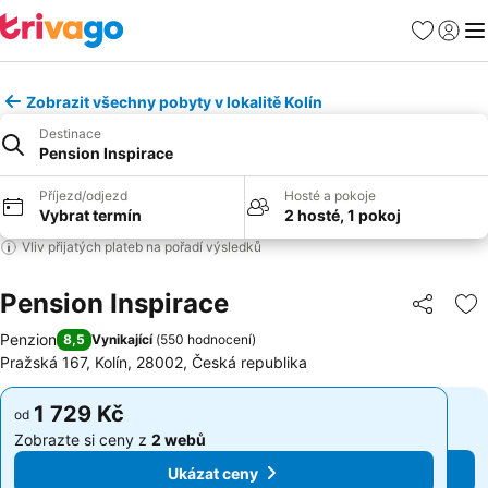
Oblíbené
Přihlási
Me
Zobrazit všechny pobyty v lokalitě Kolín
Destinace
Pension Inspirace
Příjezd/odjezd
Hosté a pokoje
Vybrat termín
2 hosté, 1 pokoj
Vliv přijatých plateb na pořadí výsledků
Pension Inspirace
Sdílet
Př
Penzion
8,5
Vynikající
(
550 hodnocení
)
Pražská 167, Kolín, 28002, Česká republika
1 729 Kč
1 729 Kč
od
od
Zobrazte si ceny z
2 webů
Zobrazte si ceny z
2 webů
Ukázat ceny
Ukázat ceny