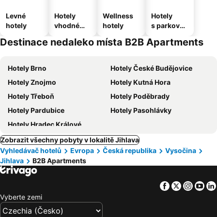
Levné
Hotely
Wellness
Hotely
hotely
vhodné
hotely
s parkován
pro
ím
Destinace nedaleko místa B2B Apartments
domácí
zvířata
Hotely Brno
Hotely České Budějovice
Hotely Znojmo
Hotely Kutná Hora
Hotely Třeboň
Hotely Poděbrady
Hotely Pardubice
Hotely Pasohlávky
Hotely Hradec Králové
Zobrazit všechny pobyty v lokalitě Jihlava
Vyhledávač hotelů
Evropa
Česká republika
Vysočina
Jihlava
B2B Apartments
Facebook
Twitter
Insta
Yo
Vyberte zemi