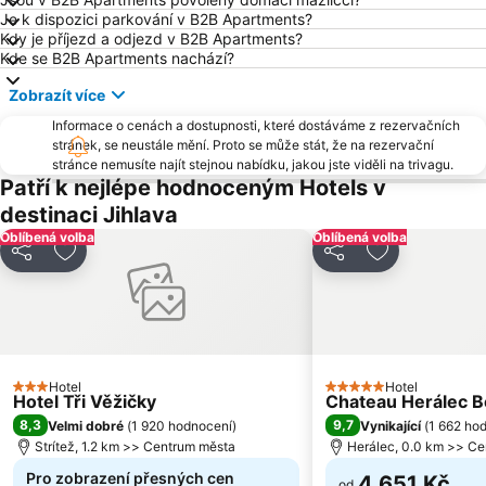
Je k dispozici parkování v B2B Apartments?
Kdy je příjezd a odjezd v B2B Apartments?
Kde se B2B Apartments nachází?
Zobrazít více
Informace o cenách a dostupnosti, které dostáváme z rezervačních
stránek, se neustále mění. Proto se může stát, že na rezervační
stránce nemusíte najít stejnou nabídku, jakou jste viděli na trivagu.
Patří k nejlépe hodnoceným Hotels v
destinaci Jihlava
Oblíbená volba
Oblíbená volba
Sdílet
Přidat na seznam oblíbených hotelů
Sdílet
Přidat na se
Hotel
Hotel
3 Počet hvězdiček
5 Počet hvězdiček
Hotel Tři Věžičky
Chateau Herálec Bo
8,3
9,7
Velmi dobré
(
1 920 hodnocení
)
Vynikající
(
1 662 ho
Strítež, 1.2 km >> Centrum města
Herálec, 0.0 km >> C
Pro zobrazení přesných cen
4 651 Kč
od