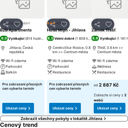
Penzion se snídaní
Hotel
Hotel
3 Počet hvězdiček
Sdílet
Přidat na seznam oblíbených hotelů
Sdílet
Přidat na seznam oblíbených 
Sdílet
Přidat n
B2B Apartments
Hotel Mlyn - Jihlava
Zámek Třešť
9,0
8,3
8,9
Vynikající
(
814 hodnocení
)
Velmi dobré
(
1 808 hodnocení
Vynikající
)
(
1 161 
Jihlava, Česká
Cerekvička-Rosice, 0.8
Třešť, 0.6 km >>
republika
km >> Centrum města
Centrum města
Wi-fi zdarma
Wi-fi zdarma
Wi-fi zdarma
Parkování
Parkování
Wellness
Balkón
Restaurace
Restaurace
Ukázat ceny
Ukázat ceny
Ukázat ceny
Pro zobrazení přesných
Pro zobrazení přesných
2 887 Kč
od
cen vyberte termín
cen vyberte termín
Zobrazte si ceny z
2
webů
Ukázat ceny
Ukázat ceny
Ukázat ceny
Zobrazit všechny pobyty v lokalitě Jihlava
Cenový trend