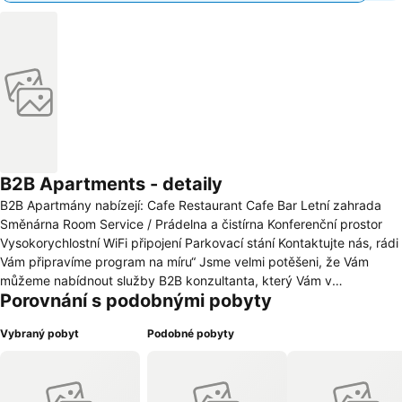
B2B Apartments - detaily
B2B Apartmány nabízejí: Cafe Restaurant Cafe Bar Letní zahrada
Směnárna Room Service / Prádelna a čistírna Konferenční prostor
Vysokorychlostní WiFi připojení Parkovací stání Kontaktujte nás, rádi
Vám připravíme program na míru“ Jsme velmi potěšeni, že Vám
můžeme nabídnout služby B2B konzultanta, který Vám v
Porovnání s podobnými pobyty
dostatečném předstihu pomůže naplánovat Vaši návštěvu do
posledního detailu. Od zajištění sekretářských služeb až k zajištění
Vybraný pobyt
Podobné pobyty
výjimečných příležitostí jako jsou: výročí, narozeniny, oslavy,
obchodní schůzky, romantická setkání. Pro tyto i jiné příležitosti Vám
zajistíme vhodně upravené prostory B2B Cafe Restaurantu.