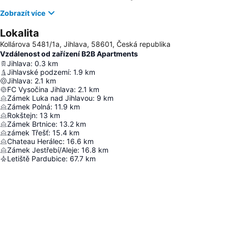
Zobrazít více
Lokalita
Kollárova 5481/1a, Jihlava, 58601, Česká republika
Vzdálenost od zařízení B2B Apartments
Jihlava
:
0.3
km
Jihlavské podzemí
:
1.9
km
Jihlava
:
2.1
km
FC Vysočina Jihlava
:
2.1
km
Zámek Luka nad Jihlavou
:
9
km
Zámek Polná
:
11.9
km
Rokštejn
:
13
km
Zámek Brtnice
:
13.2
km
zámek Třešť
:
15.4
km
Chateau Herálec
:
16.6
km
Zámek Jestřebí/Aleje
:
16.8
km
Letiště Pardubice
:
67.7
km