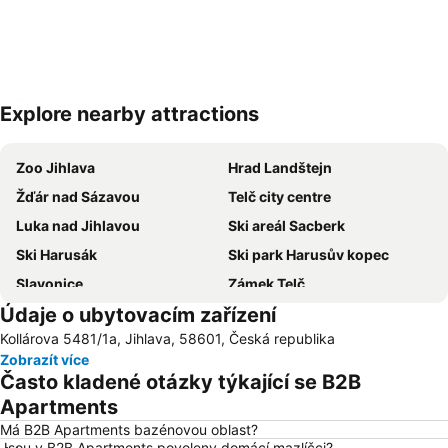
Explore nearby attractions
Zvětšit mapu
Zoo Jihlava
Hrad Landštejn
Žďár nad Sázavou
Telč city centre
Luka nad Jihlavou
Ski areál Sacberk
Ski Harusák
Ski park Harusův kopec
Slavonice
Zámek Telč
Údaje o ubytovacím zařízení
Let It Roll Open Air
Kotlina
Kollárova 5481/1a, Jihlava, 58601, Česká republika
Zámek Jaroměřice nad Rokytnou
Zobrazít více
Často kladené otázky týkající se B2B
Apartments
Má B2B Apartments bazénovou oblast?
Jsou v B2B Apartments povoleny domácí mazlíčci?