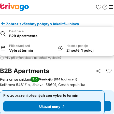
Oblíbené
Přihlási
Me
Zobrazit všechny pobyty v lokalitě Jihlava
Destinace
B2B Apartments
Příjezd/odjezd
Hosté a pokoje
Vybrat termín
2 hosté, 1 pokoj
Vliv přijatých plateb na pořadí výsledků
B2B Apartments
Sdílet
Př
Penzion se snídaní
9,0
Vynikající
(
814 hodnocení
)
Kollárova 5481/1a, Jihlava, 58601, Česká republika
Pro zobrazení přesných cen vyberte termín
Pro zobrazení přesných cen vyberte termín
Ukázat ceny
Ukázat ceny