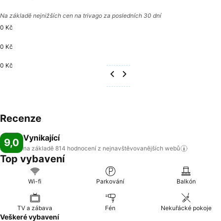
Na základě nejnižších cen na trivago za posledních 30 dní
0 Kč
0 Kč
0 Kč
Recenze
Vynikající
9,0
na základě 814 hodnocení z nejnavštěvovanějších
webů
Top vybavení
Wi-fi
Parkování
Balkón
TV a zábava
Fén
Nekuřácké pokoje
Veškeré vybavení