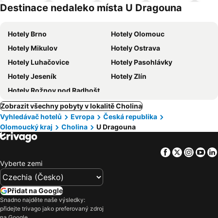
pro
ím
Destinace nedaleko místa U Dragouna
domácí
zvířata
Hotely Brno
Hotely Olomouc
Hotely Mikulov
Hotely Ostrava
Hotely Luhačovice
Hotely Pasohlávky
Hotely Jeseník
Hotely Zlín
Hotely Rožnov pod Radhoštěm
Zobrazit všechny pobyty v lokalitě Cholina
Vyhledávač hotelů
Evropa
Česká republika
Olomoucký kraj
Cholina
U Dragouna
Facebook
Twitter
Insta
Yo
Vyberte zemi
Přidat na Google
Snadno najděte naše výsledky:
přidejte trivago jako preferovaný zdroj
na Google.