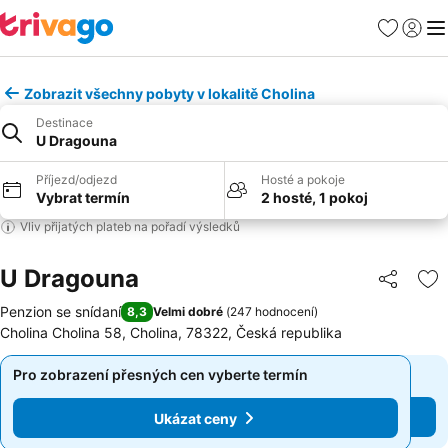
Oblíbené
Přihlási
Me
Zobrazit všechny pobyty v lokalitě Cholina
Destinace
U Dragouna
Příjezd/odjezd
Hosté a pokoje
Vybrat termín
2 hosté, 1 pokoj
Vliv přijatých plateb na pořadí výsledků
U Dragouna
Sdílet
Př
Penzion se snídaní
8,3
Velmi dobré
(
247 hodnocení
)
Cholina Cholina 58, Cholina, 78322, Česká republika
Pro zobrazení přesných cen vyberte termín
Pro zobrazení přesných cen vyberte termín
Ukázat ceny
Ukázat ceny