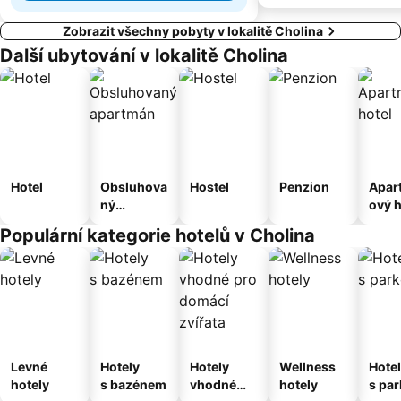
Zobrazit všechny pobyty v lokalitě Cholina
Další ubytování v lokalitě Cholina
Hotel
Obsluhova
Hostel
Penzion
Apar
ný
ový h
apartmán
Populární kategorie hotelů v Cholina
Levné
Hotely
Hotely
Wellness
Hote
hotely
s bazénem
vhodné
hotely
s pa