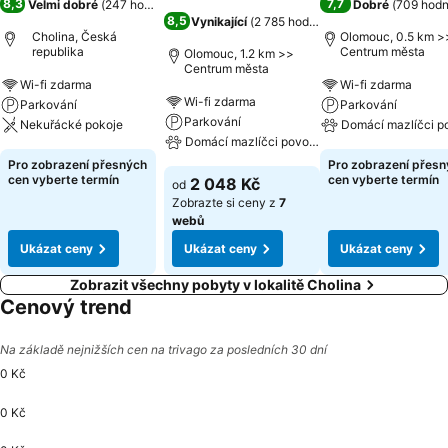
8,3
7,7
Velmi dobré
(
247 hodnocení
)
Dobré
(
709 hod
8,5
Vynikající
(
2 785 hodnocení
)
Cholina, Česká
Olomouc, 0.5 km >
republika
Centrum města
Olomouc, 1.2 km >>
Centrum města
Wi-fi zdarma
Wi-fi zdarma
Wi-fi zdarma
Parkování
Parkování
Parkování
Nekuřácké pokoje
Domácí mazlíčci p
Domácí mazlíčci povoleni
Pro zobrazení přesných
Pro zobrazení přes
cen vyberte termín
cen vyberte termín
2 048 Kč
od
Zobrazte si ceny z
7
webů
Ukázat ceny
Ukázat ceny
Ukázat ceny
Zobrazit všechny pobyty v lokalitě Cholina
Cenový trend
Na základě nejnižších cen na trivago za posledních 30 dní
0 Kč
0 Kč