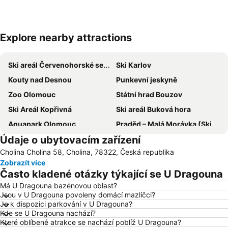
Explore nearby attractions
Zvětšit mapu
Ski areál Červenohorské sedlo
Ski Karlov
Kouty nad Desnou
Punkevní jeskyně
Zoo Olomouc
Státní hrad Bouzov
Ski Areál Kopřivná
Ski areál Buková hora
Aquapark Olomouc
Praděd – Malá Morávka (Ski Karlov)
Údaje o ubytovacím zařízení
Olomouc
SKI areál Olešnice
Cholina Cholina 58, Cholina, 78322, Česká republika
Propast Macocha
Park Sportu Hrubá Voda
Zobrazít více
Lyžařský areál Praděd
Pivovar Černá Hora
Často kladené otázky týkající se U Dragouna
Arcibiskupský zámek a zahrady v Kroměříži
ZOO park a Dinopark Vyškov
Má U Dragouna bazénovou oblast?
Jsou v U Dragouna povoleny domácí mazlíčci?
Ubytování v Moravském krasu Baldovec
Masarykovo náměstí
Je k dispozici parkování v U Dragouna?
Svatý Kopeček
Westernové městečko Boskovice
Kde se U Dragouna nachází?
Které oblíbené atrakce se nachází poblíž U Dragouna?
Květná zahrada v Kroměříži
Ivanovice na Hané