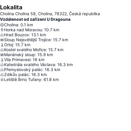
Lokalita
Cholina Cholina 58, Cholina, 78322, Česká republika
Vzdálenost od zařízení U Dragouna
Cholina
:
0.1
km
Horka nad Moravou
:
10.7
km
Hrad Bouzov
:
13.1
km
Sloup Nejsvětější Trojice
:
15.7
km
Orloj
:
15.7
km
Kostel svatého Mořice
:
15.7
km
Mariánský sloup
:
15.9
km
Vila Primavesi
:
16
km
Katedrála svatého Václava
:
16.3
km
Přemyslovský palác
:
16.3
km
Zdíkův palác
:
16.3
km
Letiště Brno Tuřany
:
61.8
km