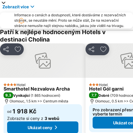
Zobrazít více
Skiareál Jeseníky
Praděd – Figura
Informace o cenách a dostupnosti, které dostáváme z rezervačních
Farma Bolka Polívky
Stará Ves u Rýmařova
stránek, se neustále mění. Proto se může stát, že na rezervační
Skiareál Kouty
Ski areál Čerťák
stránce nemusíte najít stejnou nabídku, jakou jste viděli na trivagu.
Patří k nejlépe hodnoceným Hotels v
Ski areál Klepáčov
Vodní nádrž Kačenec
destinaci Cholina
Ski areál Myšák
Barokní prohlídky mesta Olomouce
Arcidiecézní muzeum
Hrad Sovinec
Sdílet
Přidat na seznam oblíbených hotelů
Sdílet
Přidat na se
Hořice (Blansko)
Ski Areál Kareš
Hotel
Hotel
4 Počet hvězdiček
3 Počet hvězdiček
Smarthotel Nezvalova Archa
Hotel Gól garni
9,3
7,7
Vynikající
(
1 865 hodnocení
)
Dobré
(
709 hodnoce
Olomouc, 1.5 km >> Centrum města
Olomouc, 0.5 km >> C
Pro zobrazení přes
1 918 Kč
od
vyberte termín
Zobrazte si ceny z
3 webů
Ukázat c
Ukázat ceny