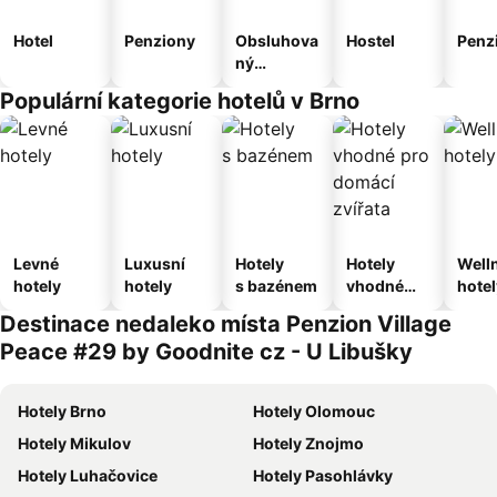
Hotel
Penziony
Obsluhova
Hostel
Penz
ný
apartmán
Populární kategorie hotelů v Brno
Levné
Luxusní
Hotely
Hotely
Well
hotely
hotely
s bazénem
vhodné
hotel
pro
Destinace nedaleko místa Penzion Village
domácí
Peace #29 by Goodnite cz - U Libušky
zvířata
Hotely Brno
Hotely Olomouc
Hotely Mikulov
Hotely Znojmo
Hotely Luhačovice
Hotely Pasohlávky