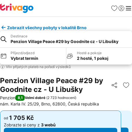
Oblíbené
Přihlási
Me
Zobrazit všechny pobyty v lokalitě Brno
Destinace
Penzion Village Peace #29 by Goodnite cz - U Libušky
Příjezd/odjezd
Hosté a pokoje
Vybrat termín
2 hosté, 1 pokoj
Vliv přijatých plateb na pořadí výsledků
Penzion Village Peace #29 by
Goodnite cz - U Libušky
Sdílet
Př
Penzion
8,1
Velmi dobré
(
2 723 hodnocení
)
nám. Karla IV. 25/29, Brno, 62800, Česká republika
1 705 Kč
1 705 Kč
od
od
Zobrazte si ceny z
3 webů
Zobrazte si ceny z
3 webů