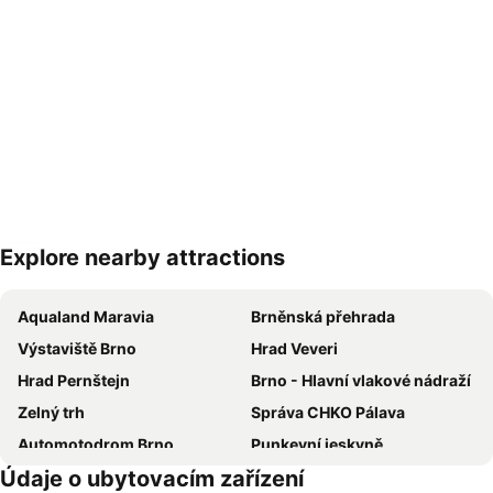
Explore nearby attractions
Zvětšit mapu
Aqualand Maravia
Brněnská přehrada
Výstaviště Brno
Hrad Veveri
Hrad Pernštejn
Brno - Hlavní vlakové nádraží
Zelný trh
Správa CHKO Pálava
Automotodrom Brno
Punkevní jeskyně
Údaje o ubytovacím zařízení
Náměstí Svobody
Autobusové nádraží Zvonařka