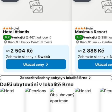
Jadrová elektrárna Dukovany
Minaret
Muzeum vojenské techniky Army Park Ořechov u Brna
Benediktinské opatství Rajhrad
Bowling Brno
Vodní nádrž Kačenec
Osvětimany
Old Town Hall
Hotel
Hotel
3 Počet hvězdiček
4 Počet hvězdiček
Hotel Atlantis
Maximus Resort
8,7
9,0
Vynikající
(
2 467 hodnocení
)
Vynikající
(
5 358 ho
Brno, 9.3 km >> Centrum města
Brno, 9.1 km >> Centr
2 504 Kč
2 886 Kč
od
od
Zobrazte si ceny z
5 webů
Zobrazte si ceny z
3
Ukázat ceny
Ukázat c
Zobrazit všechny pobyty v lokalitě Brno
Další ubytování v lokalitě Brno