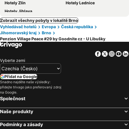
Hotely Zlín
Hotely Lednice
Hotely Jihlava
Zobrazit všechny pobyty v lokalitě Brno
Vyhledávač hotelů
Evropa
Česká republika
Jihomoravský kraj
Brno
Penzion Village Peace #29 by Goodnite cz - U Libušky
Facebook
Twitter
Insta
Yo
Vyberte zemi
Přidat na Google
Snadno najděte naše výsledky:
přidejte trivago jako preferovaný zdroj
na Google.
Společnost
Naše produkty
Podmínky a zásady