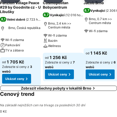
Sdílet
Přidat na seznam oblíbených hotelů
Sdílet
Přidat na seznam oblíbených 
Sdílet
Přidat n
Penzion Village Peace
Cosmopolitan
Jacob Brno
#29 by Goodnite cz - U
Bobycentrum
8,7
Vynikající
(
2 306 
Libušky
8,7
Vynikající
(
12 016 hodnocení
)
Brno, 0.7 km >>
8,1
Velmi dobré
(
2 723 hodnocení
)
Centrum města
Brno, 2.4 km >>
Centrum města
Brno, Česká republika
Wi-fi zdarma
Wi-fi zdarma
Wi-fi zdarma
Bazén
Ukázat ceny
Parkování
Wellness
TV a zábava
1 145 Kč
od
Ukázat ceny
1 256 Kč
od
Ukázat ceny
1 705 Kč
od
Zobrazte si ceny z
7
Zobrazte si ceny z
6
Zobrazte si ceny z
3
webů
webů
webů
Ukázat ceny
Ukázat ceny
Ukázat ceny
Zobrazit všechny pobyty v lokalitě Brno
Cenový trend
Na základě nejnižších cen na trivago za posledních 30 dní
0 Kč