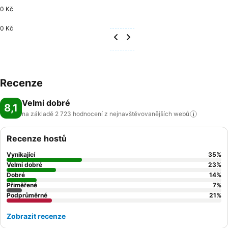
0 Kč
0 Kč
Recenze
Velmi dobré
8,1
na základě 2 723 hodnocení z nejnavštěvovanějších
webů
Recenze hostů
Vynikající
35
%
Velmi dobré
23
%
Dobré
14
%
Přiměřené
7
%
Podprůměrné
21
%
Zobrazit recenze