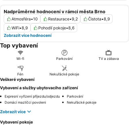
Nadprůměrné hodnocení v rámci města Brno
Atmosféra
•
10
Restaurace
•
9,2
Čistota
•
8,9
WiFi
•
8,9
Pohodlí pokoje
•
8,6
Zobrazit více hodnocení
Top vybavení
Wi-fi
Parkování
TV a zábava
Fén
Nekuřácké pokoje
Veškeré vybavení
Vybavení a služby ubytovacího zařízení
Expresní vyřízení příjezdu/odjezdu
Parkování
Domácí mazlíčci povoleni
Nekuřácké pokoje
Zobrazít více
Vybavení pokoje