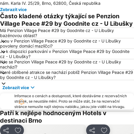
nám. Karla IV. 25/29, Brno, 62800, Česká republika
Letiště Brno
Lednice
Zobrazít více
SKI areál Olešnice
Mikulov - muzeum a zámek
Často kladené otázky týkající se Penzion
Hrad Špilberk
Staré Brno
Village Peace #29 by Goodnite cz - U Libušky
Janáčkovo divadlo
Zoo Brno
Má Penzion Village Peace #29 by Goodnite cz - U Libušky
bazénovou oblast?
Propast Macocha
Pivovar Černá Hora
Jsou v Penzion Village Peace #29 by Goodnite cz - U Libušky
povoleny domácí mazlíčci?
Svobodná republika Kraví hora Bořetice
ZOO park a Dinopark Vyškov
Je k dispozici parkování v Penzion Village Peace #29 by Goodnite
Kyjov
Městské divadlo Brno
cz - U Libušky?
Kde se Penzion Village Peace #29 by Goodnite cz - U Libušky
Aquapark Kohoutovice
Masarykovo náměstí
nachází?
Které oblíbené atrakce se nachází poblíž Penzion Village Peace #29
Ubytování v Moravském krasu Baldovec
Ski Park Stupava
by Goodnite cz - U Libušky?
Westernové městečko Boskovice
Buchlov
Zobrazít více
Vinné sklepy Pavlovice
Vinařská obec Mutěnice
Informace o cenách a dostupnosti, které dostáváme z rezervačních
Vila Tugendhat
Galerie Vaňkovka Brno
stránek, se neustále mění. Proto se může stát, že na rezervační
stránce nemusíte najít stejnou nabídku, jakou jste viděli na trivagu.
Němčičky
Ivanovice na Hané
Patří k nejlépe hodnoceným Hotels v
Olympia Brno
Farma Bolka Polívky
destinaci Brno
Golf Kaskáda
Zámek Milotice
Sdílet
Přidat na seznam oblíbených hotelů
Sdílet
Přidat na se