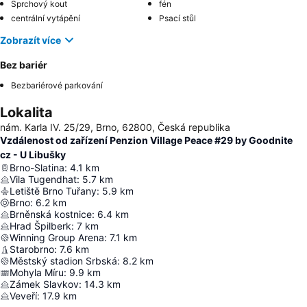
Sprchový kout
fén
centrální vytápění
Psací stůl
Zobrazít více
Bez bariér
Bezbariérové parkování
Lokalita
nám. Karla IV. 25/29, Brno, 62800, Česká republika
Vzdálenost od zařízení Penzion Village Peace #29 by Goodnite
cz - U Libušky
Brno-Slatina
:
4.1
km
Vila Tugendhat
:
5.7
km
Letiště Brno Tuřany
:
5.9
km
Brno
:
6.2
km
Brněnská kostnice
:
6.4
km
Hrad Špilberk
:
7
km
Winning Group Arena
:
7.1
km
Starobrno
:
7.6
km
Městský stadion Srbská
:
8.2
km
Mohyla Míru
:
9.9
km
Zámek Slavkov
:
14.3
km
Veveří
:
17.9
km