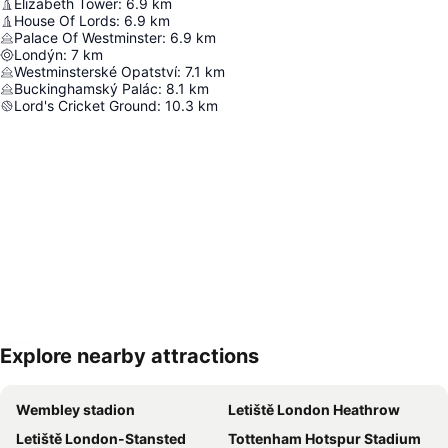
Elizabeth Tower
:
6.9
km
House Of Lords
:
6.9
km
Palace Of Westminster
:
6.9
km
Londýn
:
7
km
Westminsterské Opatství
:
7.1
km
Buckinghamský Palác
:
8.1
km
Lord's Cricket Ground
:
10.3
km
Explore nearby attractions
Zvětšit mapu
Wembley stadion
Letiště London Heathrow
Letiště London-Stansted
Tottenham Hotspur Stadium