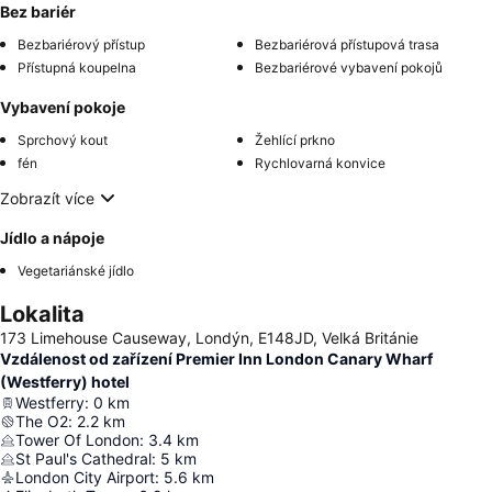
Bez bariér
Bezbariérový přístup
Bezbariérová přístupová trasa
Přístupná koupelna
Bezbariérové vybavení pokojů
Vybavení pokoje
Sprchový kout
Žehlící prkno
fén
Rychlovarná konvice
Zobrazít více
Jídlo a nápoje
Vegetariánské jídlo
Lokalita
173 Limehouse Causeway, Londýn, E148JD, Velká Británie
Vzdálenost od zařízení Premier Inn London Canary Wharf
(Westferry) hotel
Westferry
:
0
km
The O2
:
2.2
km
Tower Of London
:
3.4
km
St Paul's Cathedral
:
5
km
London City Airport
:
5.6
km