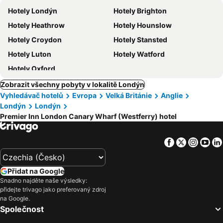
Hotely Londýn
Hotely Brighton
Hotely Heathrow
Hotely Hounslow
Hotely Croydon
Hotely Stansted
Hotely Luton
Hotely Watford
Hotely Oxford
Zobrazit všechny pobyty v lokalitě Londýn
Vyhledávač hotelů
Evropa
Velká Británie
Anglie
Londýn
Londýn
Premier Inn London Canary Wharf (Westferry) hotel
Facebook
Twitter
Insta
Yo
Přidat na Google
Snadno najděte naše výsledky:
přidejte trivago jako preferovaný zdroj
na Google.
Společnost