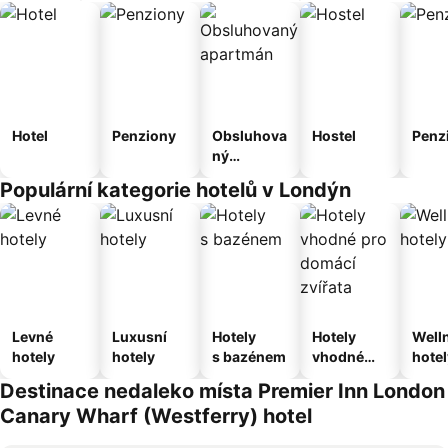
Hotel
Penziony
Obsluhova
Hostel
Penz
ný
apartmán
Populární kategorie hotelů v Londýn
Levné
Luxusní
Hotely
Hotely
Well
hotely
hotely
s bazénem
vhodné
hotel
pro
Destinace nedaleko místa Premier Inn London
domácí
Canary Wharf (Westferry) hotel
zvířata