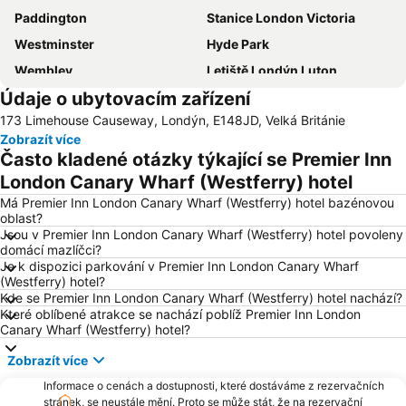
Paddington
Stanice London Victoria
Westminster
Hyde Park
Wembley
Letiště Londýn Luton
Údaje o ubytovacím zařízení
Stanice Liverpool
Tottenham
173 Limehouse Causeway, Londýn, E148JD, Velká Británie
Kings Cross
Stanice Euston
Zobrazít více
Liverpool Street Metro Station
Covent Garden
Často kladené otázky týkající se Premier Inn
Soho
Camden Town
London Canary Wharf (Westferry) hotel
Big Ben
ExCeL
Má Premier Inn London Canary Wharf (Westferry) hotel bazénovou
oblast?
King's Cross Station
Letiště Londýn Gatwick
Jsou v Premier Inn London Canary Wharf (Westferry) hotel povoleny
domácí mazlíčci?
Emirates Stadium
Stratford Station
Je k dispozici parkování v Premier Inn London Canary Wharf
Warner Bros Studio Tour
Data Centre World Conference and Expo at ExCeL London
(Westferry) hotel?
Kde se Premier Inn London Canary Wharf (Westferry) hotel nachází?
The City
Stanice Paddington
Které oblíbené atrakce se nachází poblíž Premier Inn London
Canary Wharf (Westferry) hotel?
Earls Court
Victoria Coach Station
Letiště Londýn City
Kensington
Zobrazít více
Stratford Centre
Finsbury Park
Informace o cenách a dostupnosti, které dostáváme z rezervačních
stránek, se neustále mění. Proto se může stát, že na rezervační