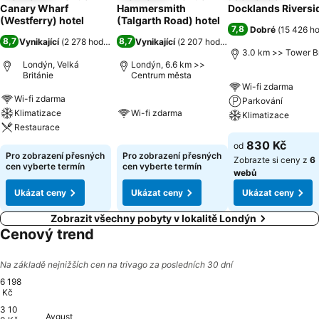
Canary Wharf
Hammersmith
Docklands Riversi
(Westferry) hotel
(Talgarth Road) hotel
7,8
Dobré
(
15 426 h
8,7
8,7
Vynikající
(
2 278 hodnocení
)
Vynikající
(
2 207 hodnocení
)
3.0 km >> Tower B
Londýn, Velká
Londýn, 6.6 km >>
Británie
Centrum města
Wi-fi zdarma
Wi-fi zdarma
Parkování
Klimatizace
Wi-fi zdarma
Klimatizace
Restaurace
830 Kč
od
Pro zobrazení přesných
Pro zobrazení přesných
Zobrazte si ceny z
6
cen vyberte termín
cen vyberte termín
webů
Ukázat ceny
Ukázat ceny
Ukázat ceny
Zobrazit všechny pobyty v lokalitě Londýn
Cenový trend
Na základě nejnižších cen na trivago za posledních 30 dní
6 198
Kč
3 10
Avgust