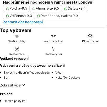
Nadprůměrné hodnocení v rámci města Londýn
Poloha
•
9,5
Atmosféra
•
9,5
Čistota
•
9,4
Vstřícnost
•
9,3
Poměr cena/kvalita
•
9,0
Zobrazit více hodnocení
Top vybavení
Wi-fi v lobby
Wi-fi na pokoji
Klimatizace
Restaurace
Hotelový bar
Veškeré vybavení
Vybavení a služby ubytovacího zařízení
Expresní vyřízení příjezdu/odjezdu
Výtah
Bar
Nekuřácké pokoje
Zobrazít více
Pro děti
Dětská postýlka