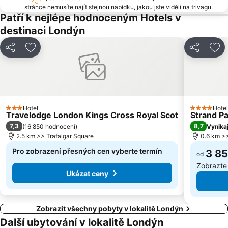
Oxford Street
Bloomsbury
stránce nemusíte najít stejnou nabídku, jakou jste viděli na trivagu.
Patří k nejlépe hodnoceným Hotels v
Buckinghamský palác
Watford Metro Station
destinaci Londýn
Notting Hill
Stamford Bridge Stadium
Londýnské oko
Stanice St Pancras
Sdílet
Přidat na seznam oblíbených hotelů
Sdílet
Při
Holloway Road Metro Station
Wimbledon Park Tennis Court
The O3
London Bridge
Waterloo Station
Tottenham Court Road Metro Station
O2 Academy Brixton
Baker Street
Hotel
Hotel
3 Počet hvězdiček
4 Počet hv
Travelodge London Kings Cross Royal Scot
Strand P
7,3
8,7
(
16 850 hodnocení
)
Vynikaj
2.5 km >> Trafalgar Square
0.6 km >>
Pro zobrazení přesných cen vyberte termín
3 85
od
Zobrazte
Ukázat ceny
Zobrazit všechny pobyty v lokalitě Londýn
Další ubytování v lokalitě Londýn