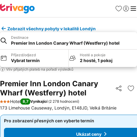
Oblíbené
Přihlási
Me
Zobrazit všechny pobyty v lokalitě Londýn
Destinace
Premier Inn London Canary Wharf (Westferry) hotel
Příjezd/odjezd
Hosté a pokoje
Vybrat termín
2 hosté, 1 pokoj
Vliv přijatých plateb na pořadí výsledků
Premier Inn London Canary
Wharf (Westferry) hotel
Sdílet
Př
Hotel
8,7
Vynikající
(
2 278 hodnocení
)
3 Počet hvězdiček
173 Limehouse Causeway, Londýn, E148JD, Velká Británie
Pro zobrazení přesných cen vyberte termín
Pro zobrazení přesných cen vyberte termín
Ukázat ceny
Ukázat ceny