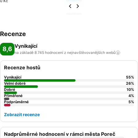
0 Kč
Recenze
Vynikající
8,6
na základě 8 745 hodnocení z nejnavštěvovanějších
webů
Recenze hostů
Vynikající
55
%
Velmi dobré
26
%
Dobré
10
%
Přiměřené
4
%
Podprůměrné
5
%
Zobrazit recenze
Nadprůměrné hodnocení v rámci města Poreč