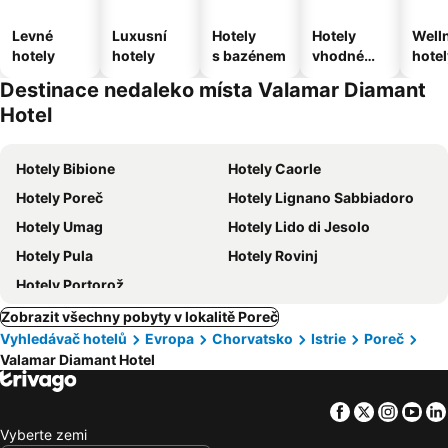
Levné
Luxusní
Hotely
Hotely
Well
hotely
hotely
s bazénem
vhodné
hotel
pro
Destinace nedaleko místa Valamar Diamant
domácí
Hotel
zvířata
Hotely Bibione
Hotely Caorle
Hotely Poreč
Hotely Lignano Sabbiadoro
Hotely Umag
Hotely Lido di Jesolo
Hotely Pula
Hotely Rovinj
Hotely Portorož
Zobrazit všechny pobyty v lokalitě Poreč
Vyhledávač hotelů
Evropa
Chorvatsko
Istrie
Poreč
Valamar Diamant Hotel
Facebook
Twitter
Insta
Yo
Vyberte zemi