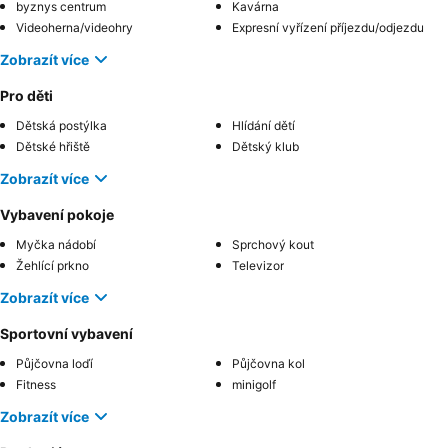
byznys centrum
Kavárna
Videoherna/videohry
Expresní vyřízení příjezdu/odjezdu
Zobrazít více
Pro děti
Dětská postýlka
Hlídání dětí
Dětské hřiště
Dětský klub
Zobrazít více
Vybavení pokoje
Myčka nádobí
Sprchový kout
Žehlící prkno
Televizor
Zobrazít více
Sportovní vybavení
Půjčovna loďí
Půjčovna kol
Fitness
minigolf
Zobrazít více