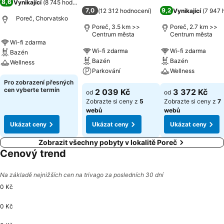
8,6
Vynikající
(
8 745 hodnocení
)
7,0
9,2
(
12 312 hodnocení
)
Vynikající
(
7 947 
Poreč, Chorvatsko
Poreč, 3.5 km >>
Poreč, 2.7 km >>
Centrum města
Centrum města
Wi-fi zdarma
Wi-fi zdarma
Wi-fi zdarma
Bazén
Bazén
Bazén
Wellness
Parkování
Wellness
Pro zobrazení přesných
cen vyberte termín
2 039 Kč
3 372 Kč
od
od
Zobrazte si ceny z
5
Zobrazte si ceny z
7
webů
webů
Ukázat ceny
Ukázat ceny
Ukázat ceny
Zobrazit všechny pobyty v lokalitě Poreč
Cenový trend
Na základě nejnižších cen na trivago za posledních 30 dní
0 Kč
0 Kč