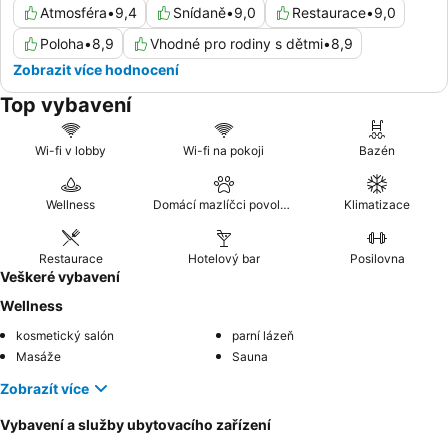
Atmosféra
•
9,4
Snídaně
•
9,0
Restaurace
•
9,0
Poloha
•
8,9
Vhodné pro rodiny s dětmi
•
8,9
Zobrazit více hodnocení
Top vybavení
Wi-fi v lobby
Wi-fi na pokoji
Bazén
Wellness
Domácí mazlíčci povoleni
Klimatizace
Restaurace
Hotelový bar
Posilovna
Veškeré vybavení
Wellness
kosmetický salón
parní lázeň
Masáže
Sauna
Zobrazít více
Vybavení a služby ubytovacího zařízení