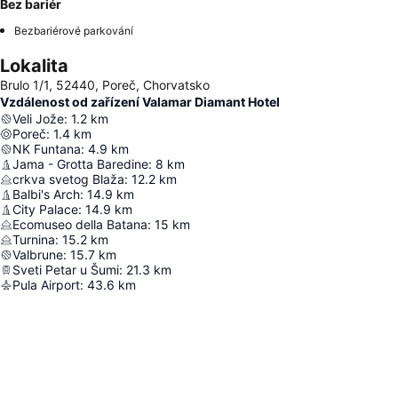
Bez bariér
Bezbariérové parkování
Lokalita
Brulo 1/1, 52440, Poreč, Chorvatsko
Vzdálenost od zařízení Valamar Diamant Hotel
Veli Jože
:
1.2
km
Poreč
:
1.4
km
NK Funtana
:
4.9
km
Jama - Grotta Baredine
:
8
km
crkva svetog Blaža
:
12.2
km
Balbi's Arch
:
14.9
km
City Palace
:
14.9
km
Ecomuseo della Batana
:
15
km
Turnina
:
15.2
km
Valbrune
:
15.7
km
Sveti Petar u Šumi
:
21.3
km
Pula Airport
:
43.6
km