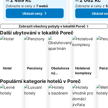
2 489 Kč
2 062 Kč
od
od
Zobrazte si ceny z
7 webů
Zobrazte si ceny z
5
Ukázat ceny
Ukázat c
Zobrazit všechny pobyty v lokalitě Poreč
Další ubytování v lokalitě Poreč
Hotel
Penziony
Obsluhova
Hotelové
Penz
ný
komplexy
apartmán
Populární kategorie hotelů v Poreč