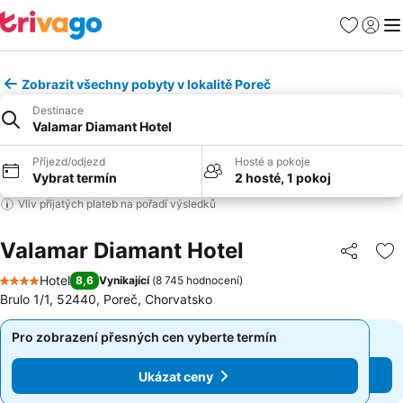
Oblíbené
Přihlási
Me
Zobrazit všechny pobyty v lokalitě Poreč
Destinace
Valamar Diamant Hotel
Příjezd/odjezd
Hosté a pokoje
Vybrat termín
2 hosté, 1 pokoj
Vliv přijatých plateb na pořadí výsledků
Valamar Diamant Hotel
Sdílet
Př
Hotel
8,6
Vynikající
(
8 745 hodnocení
)
4 Počet hvězdiček
Brulo 1/1, 52440, Poreč, Chorvatsko
Pro zobrazení přesných cen vyberte termín
Pro zobrazení přesných cen vyberte termín
Ukázat ceny
Ukázat ceny