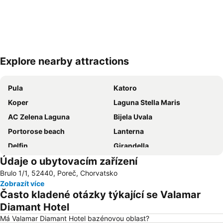
Explore nearby attractions
Zvětšit mapu
Pula
Katoro
Koper
Laguna Stella Maris
AC Zelena Laguna
Bijela Uvala
Portorose beach
Lanterna
Delfin
Girandella
Údaje o ubytovacím zařízení
FKK Ulika
Koversada
Brulo 1/1, 52440, Poreč, Chorvatsko
Simonov zaliv Beach
Koper
Zobrazít více
Port of Pula
Pri svetilniku
Často kladené otázky týkající se Valamar
Donji Špadići
Aquapark Žusterna
Diamant Hotel
Istrian Riviera
Nacionalni Park Brijuni
Má Valamar Diamant Hotel bazénovou oblast?