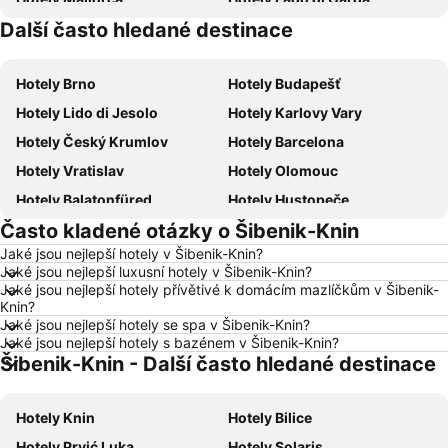
Další často hledané destinace
Hotely Česká republika
Hotely Vysočina
Hotely Brno
Hotely Budapešť
Hotely Lido di Jesolo
Hotely Karlovy Vary
Hotely Český Krumlov
Hotely Barcelona
Hotely Vratislav
Hotely Olomouc
Hotely Balatonfüred
Hotely Hustopeče
Často kladené otázky o Šibenik-Knin
Hotely Vídeň
Hotely Hurghada
Jaké jsou nejlepší hotely v Šibenik-Knin?
Hotely Bratislava
Hotely Kolobrzeg
Jaké jsou nejlepší luxusní hotely v Šibenik-Knin?
Hotely Třeboň
Hotely Málaga
Jaké jsou nejlepší hotely přívětivé k domácím mazlíčkům v Šibenik-
Knin?
Hotely Amsterdam
Hotely Ostrava
Jaké jsou nejlepší hotely se spa v Šibenik-Knin?
Jaké jsou nejlepší hotely s bazénem v Šibenik-Knin?
Hotely Lignano Sabbiadoro
Hotely Istrie
Šibenik-Knin - Další často hledané destinace
Hotely Šumava
Hotely Wolfgangsee
Hotely Kréta
Hotely Tunisko
Hotely Knin
Hotely Bilice
Hotely Rakousko
Hotely Polsko
Hotely Prvić Luka
Hotely Solaris