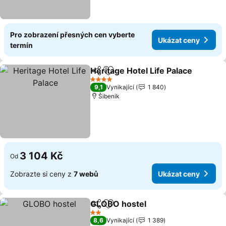
Pro zobrazení přesných cen vyberte
Ukázat ceny
termín
Heritage Hotel Life Palace
Sdílet
Přidat na seznam oblíbených h
4 Počet hvězdiček
9,1
Vynikající
1 840
Šibenik
3 104 Kč
Od
Zobrazte si ceny z
7 webů
Ukázat ceny
GLOBO hostel
Sdílet
Přidat na seznam oblíbených h
2 Počet hvězdiček
8,6
Vynikající
1 389