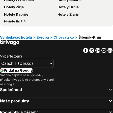
Hotely Slovinsko
Hotely Jeseníky
Hotely Žirje
Hotely Drniš
Hotely Korfu
Hotely Emilia-Romagna
Hotely Kaprije
Hotely Zlarin
Hotely Krkonoše
Hotely Španělsko
Hotely Ružić
Hotely Jihočeský kraj
Hotely Salzburk a okolí
Hotely Rhodos
Hotely Albánie
Vyhledávač hotelů
Evropa
Chorvatsko
Šibenik-Knin
Hotely Kypr
Hotely Koh Samui
Facebook
Twitter
Insta
Yo
Vyberte zemi
Přidat na Google
Snadno najděte naše výsledky:
přidejte trivago jako preferovaný zdroj
na Google.
Společnost
Naše produkty
Podmínky a zásady