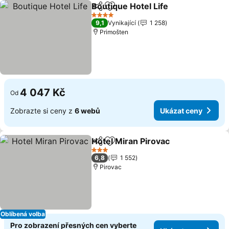
Boutique Hotel Life
Sdílet
Přidat na seznam oblíbených h
4 Počet hvězdiček
9,1
Vynikající
1 258
Primošten
4 047 Kč
Od
Zobrazte si ceny z
6 webů
Ukázat ceny
Hotel Miran Pirovac
Sdílet
Přidat na seznam oblíbených h
3 Počet hvězdiček
6,8
1 552
Pirovac
Oblíbená volba
Pro zobrazení přesných cen vyberte