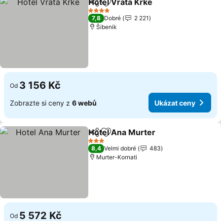
Hotel Vrata Krke
Sdílet
Přidat na seznam oblíbených h
4 Počet hvězdiček
7,8
Dobré
2 221
Šibenik
3 156 Kč
Od
Zobrazte si ceny z
6 webů
Ukázat ceny
Hotel Ana Murter
Sdílet
Přidat na seznam oblíbených h
3 Počet hvězdiček
8,4
Velmi dobré
483
Murter-Kornati
5 572 Kč
Od