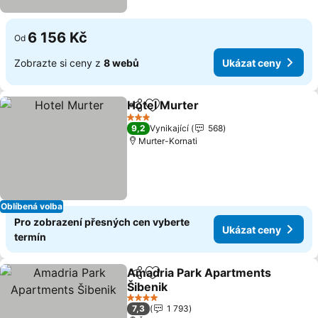
6 156 Kč
Od
Zobrazte si ceny z
8 webů
Ukázat ceny
Hotel Murter
Sdílet
Přidat na seznam oblíbených h
3 Počet hvězdiček
9,2
Vynikající
568
Murter-Kornati
Oblíbená volba
Pro zobrazení přesných cen vyberte
Ukázat ceny
termín
Amadria Park Apartments
Sdílet
Přidat na seznam oblíbených h
Šibenik
4 Počet hvězdiček
7,3
1 793