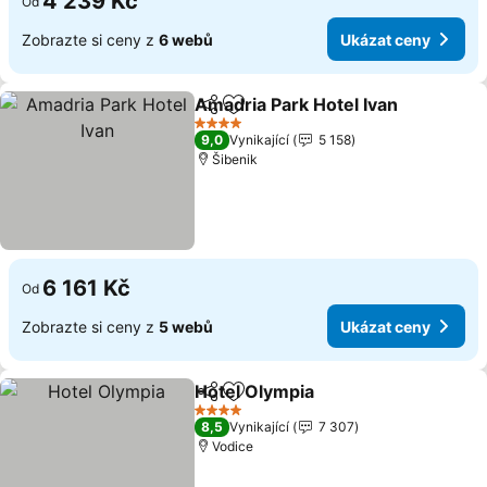
4 239 Kč
Od
Zobrazte si ceny z
6 webů
Ukázat ceny
Amadria Park Hotel Ivan
Sdílet
Přidat na seznam oblíbených h
4 Počet hvězdiček
9,0
Vynikající
5 158
Šibenik
6 161 Kč
Od
Zobrazte si ceny z
5 webů
Ukázat ceny
Hotel Olympia
Sdílet
Přidat na seznam oblíbených h
4 Počet hvězdiček
8,5
Vynikající
7 307
Vodice