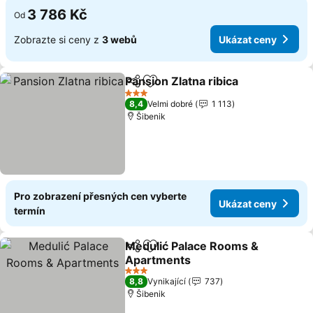
3 786 Kč
Od
Zobrazte si ceny z
3 webů
Ukázat ceny
Pansion Zlatna ribica
Sdílet
Přidat na seznam oblíbených h
3 Počet hvězdiček
8,4
Velmi dobré
1 113
Šibenik
Pro zobrazení přesných cen vyberte
Ukázat ceny
termín
Medulić Palace Rooms &
Sdílet
Přidat na seznam oblíbených h
Apartments
3 Počet hvězdiček
8,8
Vynikající
737
Šibenik