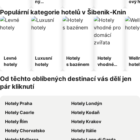
ný
ový h
apartmán
Populární kategorie hotelů v Šibenik-Knin
Levné
Luxusní
Hotely
Hotely
Well
hotely
hotely
s bazénem
vhodné
hotel
pro
domácí
Od těchto oblíbených destinací vás dělí jen
zvířata
pár kliknutí
Hotely Praha
Hotely Londýn
Hotely Caorle
Hotely Kodaň
Hotely Řím
Hotely Krakov
Hotely Chorvatsko
Hotely Itálie
Hotely Mallorca
Hotely Lago di Garda