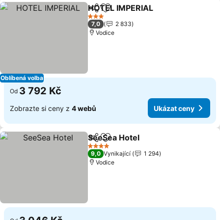
HOTEL IMPERIAL
Sdílet
Přidat na seznam oblíbených h
3 Počet hvězdiček
7,0
2 833
Vodice
Oblíbená volba
3 792 Kč
Od
Zobrazte si ceny z
4 webů
Ukázat ceny
SeeSea Hotel
Sdílet
Přidat na seznam oblíbených h
4 Počet hvězdiček
9,0
Vynikající
1 294
Vodice