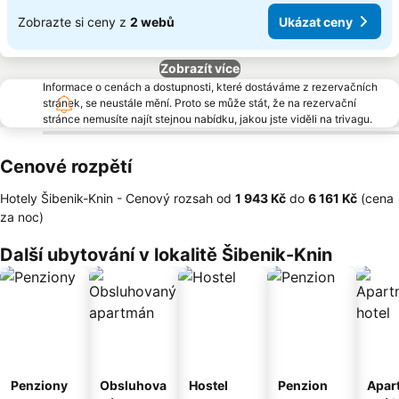
Zobrazte si ceny z
2 webů
Ukázat ceny
Zobrazít více
Informace o cenách a dostupnosti, které dostáváme z rezervačních
stránek, se neustále mění. Proto se může stát, že na rezervační
stránce nemusíte najít stejnou nabídku, jakou jste viděli na trivagu.
Cenové rozpětí
Hotely Šibenik-Knin -
Cenový rozsah
od
‎1 943 Kč
do
‎6 161 Kč
(cena
za noc)
Další ubytování v lokalitě Šibenik-Knin
Penziony
Obsluhova
Hostel
Penzion
Apar