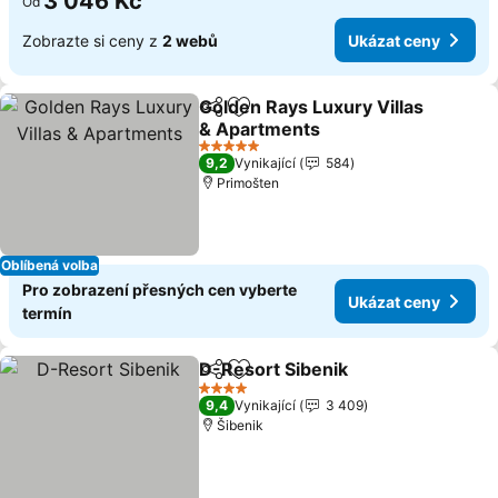
3 046 Kč
Od
Zobrazte si ceny z
2 webů
Ukázat ceny
Golden Rays Luxury Villas
Sdílet
Přidat na seznam oblíbených h
& Apartments
5 Počet hvězdiček
9,2
Vynikající
584
Primošten
Oblíbená volba
Pro zobrazení přesných cen vyberte
Ukázat ceny
termín
D-Resort Sibenik
Sdílet
Přidat na seznam oblíbených h
4 Počet hvězdiček
9,4
Vynikající
3 409
Šibenik