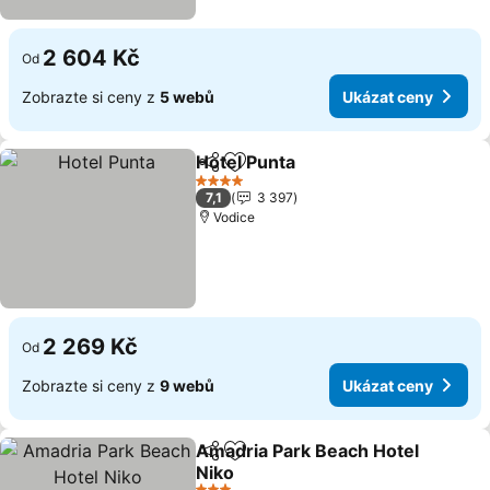
2 604 Kč
Od
Zobrazte si ceny z
5 webů
Ukázat ceny
Hotel Punta
Sdílet
Přidat na seznam oblíbených h
4 Počet hvězdiček
7,1
3 397
Vodice
2 269 Kč
Od
Zobrazte si ceny z
9 webů
Ukázat ceny
Amadria Park Beach Hotel
Sdílet
Přidat na seznam oblíbených h
Niko