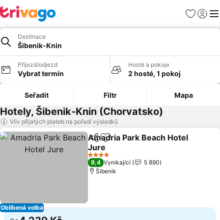
Oblíbené
Přihlási
Me
Destinace
Šibenik-Knin
Příjezd/odjezd
Hosté a pokoje
Vybrat termín
2 hosté, 1 pokoj
Seřadit
Filtr
Mapa
Hotely, Šibenik-Knin (Chorvatsko)
Vliv přijatých plateb na pořadí výsledků
Amadria Park Beach Hotel
Sdílet
Přidat na seznam oblíbených h
Jure
4 Počet hvězdiček
9,4
Vynikající
5 890
Šibenik
Oblíbená volba