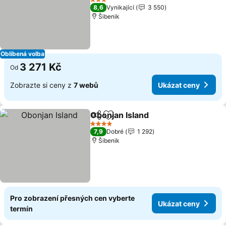
3 Počet hvězdiček
8,6
Vynikající
3 550
Šibenik
Oblíbená volba
3 271 Kč
Od
Zobrazte si ceny z
7 webů
Ukázat ceny
Obonjan Island
Sdílet
Přidat na seznam oblíbených h
4 Počet hvězdiček
7,9
Dobré
1 292
Šibenik
Pro zobrazení přesných cen vyberte
Ukázat ceny
termín