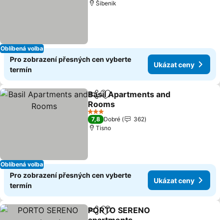
Šibenik
Oblíbená volba
Pro zobrazení přesných cen vyberte
Ukázat ceny
termín
Basil Apartments and
Sdílet
Přidat na seznam oblíbených h
Rooms
3 Počet hvězdiček
7,8
Dobré
362
Tisno
Oblíbená volba
Pro zobrazení přesných cen vyberte
Ukázat ceny
termín
PORTO SERENO
Sdílet
Přidat na seznam oblíbených h