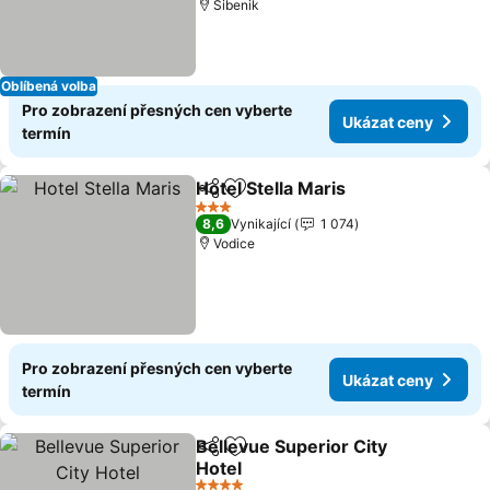
Šibenik
Oblíbená volba
Pro zobrazení přesných cen vyberte
Ukázat ceny
termín
Hotel Stella Maris
Sdílet
Přidat na seznam oblíbených h
3 Počet hvězdiček
8,6
Vynikající
1 074
Vodice
Pro zobrazení přesných cen vyberte
Ukázat ceny
termín
Bellevue Superior City
Sdílet
Přidat na seznam oblíbených h
Hotel