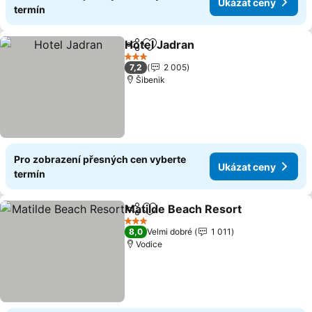
Ukázat ceny
termín
Hotel Jadran
Sdílet
Přidat na seznam oblíbených h
3 Počet hvězdiček
7,2
2 005
Šibenik
Pro zobrazení přesných cen vyberte
Ukázat ceny
termín
Matilde Beach Resort
Sdílet
Přidat na seznam oblíbených h
3 Počet hvězdiček
8,0
Velmi dobré
1 011
Vodice