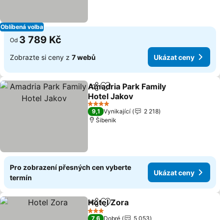
Oblíbená volba
3 789 Kč
Od
Zobrazte si ceny z
7 webů
Ukázat ceny
Amadria Park Family
Sdílet
Přidat na seznam oblíbených h
Hotel Jakov
4 Počet hvězdiček
9,1
Vynikající
2 218
Šibenik
Pro zobrazení přesných cen vyberte
Ukázat ceny
termín
Hotel Zora
Sdílet
Přidat na seznam oblíbených h
3 Počet hvězdiček
7,6
Dobré
5 053