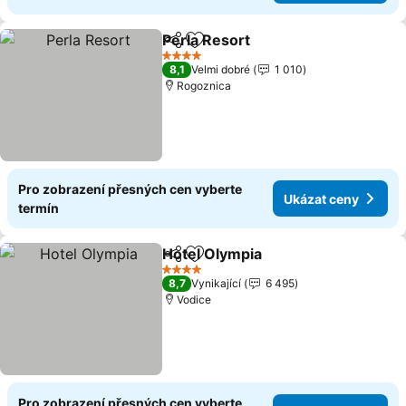
Perla Resort
Sdílet
Přidat na seznam oblíbených h
4 Počet hvězdiček
8,1
Velmi dobré
1 010
Rogoznica
Pro zobrazení přesných cen vyberte
Ukázat ceny
termín
Hotel Olympia
Sdílet
Přidat na seznam oblíbených h
4 Počet hvězdiček
8,7
Vynikající
6 495
Vodice
Pro zobrazení přesných cen vyberte