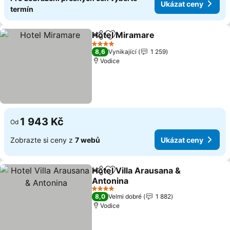
Ukázat ceny
termín
Hotel Miramare
Sdílet
Přidat na seznam oblíbených h
4 Počet hvězdiček
8,6
Vynikající
1 259
Vodice
1 943 Kč
Od
Zobrazte si ceny z
7 webů
Ukázat ceny
Hotel Villa Arausana &
Sdílet
Přidat na seznam oblíbených h
Antonina
4 Počet hvězdiček
8,0
Velmi dobré
1 882
Vodice