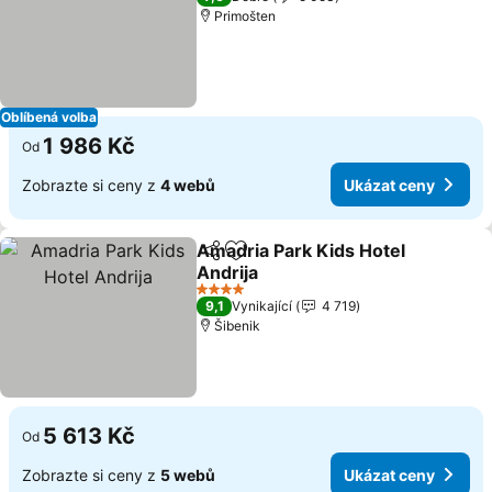
Primošten
Oblíbená volba
1 986 Kč
Od
Zobrazte si ceny z
4 webů
Ukázat ceny
Amadria Park Kids Hotel
Sdílet
Přidat na seznam oblíbených h
Andrija
4 Počet hvězdiček
9,1
Vynikající
4 719
Šibenik
5 613 Kč
Od
Zobrazte si ceny z
5 webů
Ukázat ceny