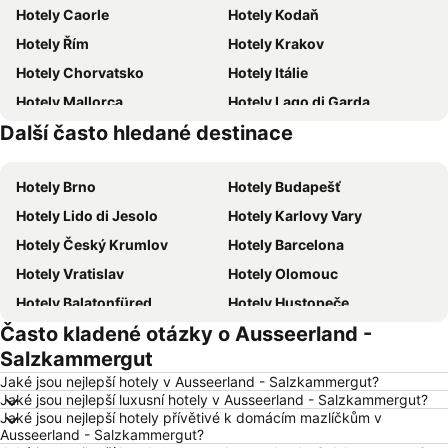
Hotely Caorle
Hotely Kodaň
Hotely Řím
Hotely Krakov
Hotely Chorvatsko
Hotely Itálie
Hotely Mallorca
Hotely Lago di Garda
Další často hledané destinace
Hotely Česká republika
Hotely Istrie
Hotely Brno
Hotely Budapešť
Hotely Lido di Jesolo
Hotely Karlovy Vary
Hotely Český Krumlov
Hotely Barcelona
Hotely Vratislav
Hotely Olomouc
Hotely Balatonfüred
Hotely Hustopeče
Často kladené otázky o Ausseerland -
Hotely Vídeň
Hotely Hurghada
Salzkammergut
Hotely Bratislava
Hotely Kolobrzeg
Jaké jsou nejlepší hotely v Ausseerland - Salzkammergut?
Hotely Třeboň
Hotely Málaga
Jaké jsou nejlepší luxusní hotely v Ausseerland - Salzkammergut?
Jaké jsou nejlepší hotely přívětivé k domácím mazlíčkům v
Hotely Amsterdam
Hotely Ostrava
Ausseerland - Salzkammergut?
Hotely Lignano Sabbiadoro
Hotely Vysočina