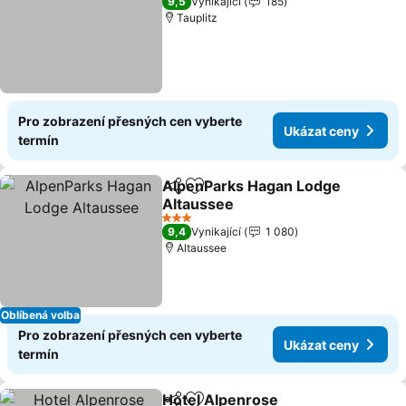
9,5
Vynikající
185
Tauplitz
Pro zobrazení přesných cen vyberte
Ukázat ceny
termín
AlpenParks Hagan Lodge
Sdílet
Přidat na seznam oblíbených h
Altaussee
Ukázat ceny
3 Počet hvězdiček
9,4
Vynikající
1 080
Altaussee
Oblíbená volba
Pro zobrazení přesných cen vyberte
Ukázat ceny
termín
Hotel Alpenrose