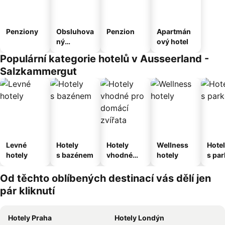
Penziony
Obsluhova
Penzion
Apartmán
ný
ový hotel
apartmán
Populární kategorie hotelů v Ausseerland -
Salzkammergut
Levné
Hotely
Hotely
Wellness
Hote
hotely
s bazénem
vhodné
hotely
s pa
pro
ím
domácí
Od těchto oblíbených destinací vás dělí jen
zvířata
pár kliknutí
Hotely Praha
Hotely Londýn