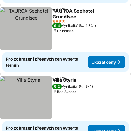
TAUROA Seehotel
Sdílet
Přidat na seznam oblíbených h
Grundlsee
Ukázat ceny
4 Počet hvězdiček
9,4
Vynikající
1 331
Grundlsee
Pro zobrazení přesných cen vyberte
Ukázat ceny
termín
Villa Styria
Sdílet
Přidat na seznam oblíbených h
Ukázat ceny
9,2
Vynikající
541
Bad Aussee
Pro zobrazení přesných cen vyberte