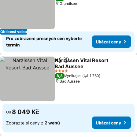
Grundlsee
Oblíbená volba
Pro zobrazení přesných cen vyberte
Ukázat ceny
termín
Narzissen Vital Resort
Sdílet
Přidat na seznam oblíbených h
Bad Aussee
Ukázat ceny
4 Počet hvězdiček
8,8
Vynikající
1 760
Bad Aussee
8 049 Kč
Od
Zobrazte si ceny z
2 webů
Ukázat ceny