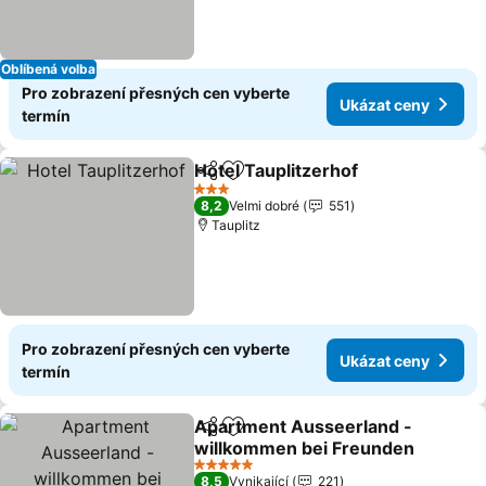
Oblíbená volba
Pro zobrazení přesných cen vyberte
Ukázat ceny
termín
Hotel Tauplitzerhof
Sdílet
Přidat na seznam oblíbených h
Ukázat
3 Počet hvězdiček
8,2
Velmi dobré
551
Tauplitz
Pro zobrazení přesných cen vyberte
Ukázat ceny
termín
Apartment Ausseerland -
Sdílet
Přidat na seznam oblíbených h
willkommen bei Freunden
Ukázat ceny
5 Počet hvězdiček
8,5
Vynikající
221