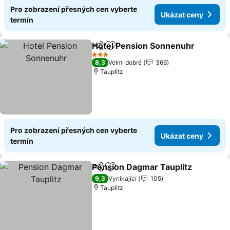
Pro zobrazení přesných cen vyberte
Ukázat ceny
termín
Hotel Pension Sonnenuhr
Sdílet
Přidat na seznam oblíbených h
3 Počet hvězdiček
8,3
Velmi dobré
366
Tauplitz
Pro zobrazení přesných cen vyberte
Ukázat ceny
termín
Pension Dagmar Tauplitz
Sdílet
Přidat na seznam oblíbených h
U
9,3
Vynikající
105
Tauplitz