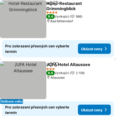
Hotel-Restaurant
Sdílet
Přidat na seznam oblíbených h
Grimmingblick
Ukázat ceny
4 Počet hvězdiček
9,4
Vynikající
986
Bad Mitterndorf
Pro zobrazení přesných cen vyberte
Ukázat ceny
termín
JUFA Hotel Altaussee
Sdílet
Přidat na seznam oblíbených h
Ukáz
3 Počet hvězdiček
8,6
Vynikající
2 158
Altaussee
Oblíbená volba
Pro zobrazení přesných cen vyberte
Ukázat ceny
termín