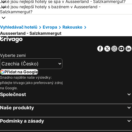
Jaké jsou nejlepší hotely se spa v Ausseerland - Salzkammergut?
Jaké jsou nejlepší hotely s bazénem v Ausseerland -
Hotely Šumava
Hotely Wolfgangsee
Salzkammergut?
Hotely Kréta
Hotely Tunisko
Hotely Rakousko
Hotely Polsko
Vyhledávač hotelů
Evropa
Rakousko
Ausseerland - Salzkammergut
Hotely Slovinsko
Hotely Jeseníky
Hotely Korfu
Hotely Emilia-Romagna
Facebook
Twitter
Insta
Yo
Hotely Krkonoše
Hotely Španělsko
Vyberte zemi
Hotely Jihočeský kraj
Hotely Salzburk a okolí
Hotely Rhodos
Hotely Albánie
Přidat na Google
Hotely Kypr
Hotely Koh Samui
Snadno najděte naše výsledky:
přidejte trivago jako preferovaný zdroj
na Google.
Společnost
Naše produkty
Podmínky a zásady