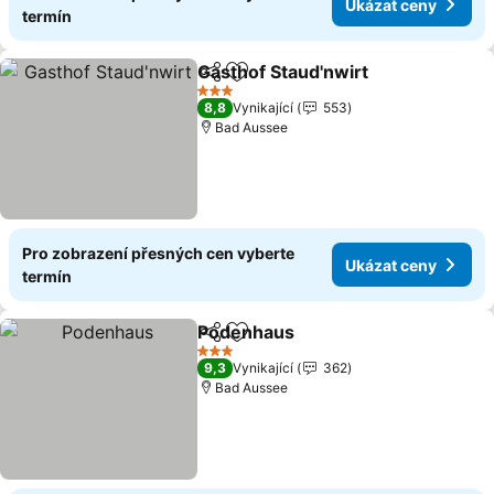
Ukázat ceny
termín
Gasthof Staud'nwirt
Sdílet
Přidat na seznam oblíbených h
Ukáza
3 Počet hvězdiček
8,8
Vynikající
553
Bad Aussee
Pro zobrazení přesných cen vyberte
Ukázat ceny
termín
Podenhaus
Sdílet
Přidat na seznam oblíbených h
Ukázat ceny
3 Počet hvězdiček
9,3
Vynikající
362
Bad Aussee