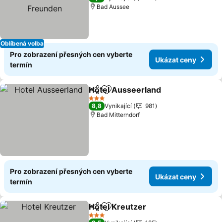
Bad Aussee
Oblíbená volba
Pro zobrazení přesných cen vyberte
Ukázat ceny
termín
Hotel Ausseerland
Sdílet
Přidat na seznam oblíbených h
Ukázat
3 Počet hvězdiček
8,8
Vynikající
981
Bad Mitterndorf
Pro zobrazení přesných cen vyberte
Ukázat ceny
termín
Hotel Kreutzer
Sdílet
Přidat na seznam oblíbených h
Ukázat cen
3 Počet hvězdiček