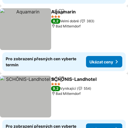
Aquamarin
Sdílet
Přidat na seznam oblíbených h
Ukázat ceny
3 Počet hvězdiček
8,2
Velmi dobré
383
Bad Mitterndorf
Pro zobrazení přesných cen vyberte
Ukázat ceny
termín
SCHÖNIS-Landhotel
Sdílet
Přidat na seznam oblíbených h
Ukáza
3 Počet hvězdiček
9,2
Vynikající
554
Bad Mitterndorf
Pro zobrazení přesných cen vyberte