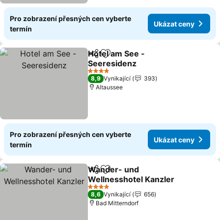
Pro zobrazení přesných cen vyberte
Ukázat ceny
termín
Hotel am See -
Sdílet
Přidat na seznam oblíbených h
Seeresidenz
Ukázat ceny
4 Počet hvězdiček
8,9
Vynikající
393
Altaussee
Pro zobrazení přesných cen vyberte
Ukázat ceny
termín
Wander- und
Sdílet
Přidat na seznam oblíbených h
Wellnesshotel Kanzler
Ukázat ceny
4 Počet hvězdiček
8,6
Vynikající
656
Bad Mitterndorf