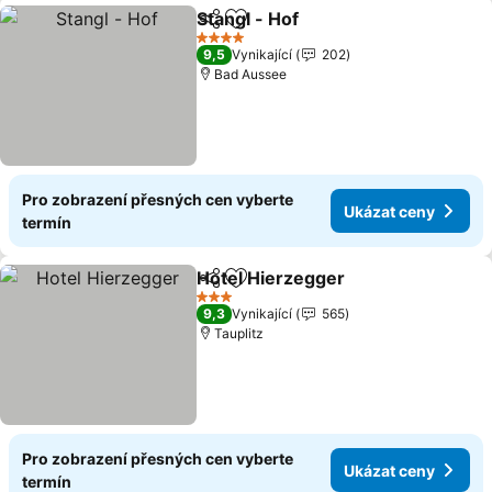
Stangl - Hof
Sdílet
Přidat na seznam oblíbených h
Ukázat ceny
4 Počet hvězdiček
9,5
Vynikající
202
Bad Aussee
Pro zobrazení přesných cen vyberte
Ukázat ceny
termín
Hotel Hierzegger
Sdílet
Přidat na seznam oblíbených h
Ukázat c
3 Počet hvězdiček
9,3
Vynikající
565
Tauplitz
Pro zobrazení přesných cen vyberte
Ukázat ceny
termín