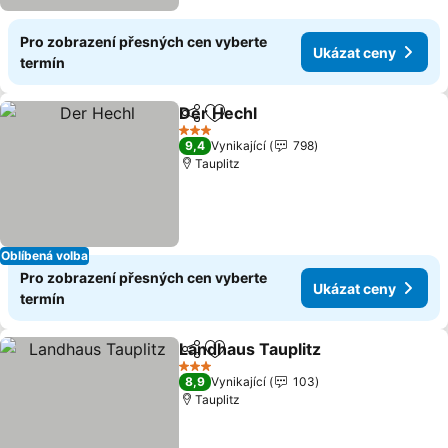
Pro zobrazení přesných cen vyberte
Ukázat ceny
termín
Der Hechl
Sdílet
Přidat na seznam oblíbených h
Ukázat ceny
3 Počet hvězdiček
9,4
Vynikající
798
Tauplitz
Oblíbená volba
Pro zobrazení přesných cen vyberte
Ukázat ceny
termín
Landhaus Tauplitz
Sdílet
Přidat na seznam oblíbených h
Ukázat 
3 Počet hvězdiček
8,9
Vynikající
103
Tauplitz