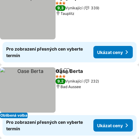
Sdílet
Přidat na seznam oblíbených h
Ukázat ce
3 Počet hvězdiček
9,3
Vynikající
339
Tauplitz
Pro zobrazení přesných cen vyberte
Ukázat ceny
termín
Oase Berta
Sdílet
Přidat na seznam oblíbených h
Ukázat ceny
3 Počet hvězdiček
9,2
Vynikající
232
Bad Aussee
Oblíbená volba
Pro zobrazení přesných cen vyberte
Ukázat ceny
termín