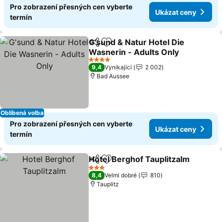
Pro zobrazení přesných cen vyberte
Ukázat ceny
termín
G'sund & Natur Hotel Die
Sdílet
Přidat na seznam oblíbených h
Wasnerin - Adults Only
Ukázat ceny
4 Počet hvězdiček
9,4
Vynikající
2 002
Bad Aussee
Oblíbená volba
Pro zobrazení přesných cen vyberte
Ukázat ceny
termín
Hotel Berghof Tauplitzalm
Sdílet
Přidat na seznam oblíbených h
3 Počet hvězdiček
8,4
Velmi dobré
810
Tauplitz