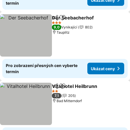
Ukázat ceny
termín
Der Seebacherhof
Sdílet
Přidat na seznam oblíbených h
Ukázat 
3 Počet hvězdiček
9,0
Vynikající
802
Tauplitz
Pro zobrazení přesných cen vyberte
Ukázat ceny
termín
Vitalhotel Heilbrunn
Sdílet
Přidat na seznam oblíbených h
Ukáza
2 Počet hvězdiček
7,1
205
Bad Mitterndorf