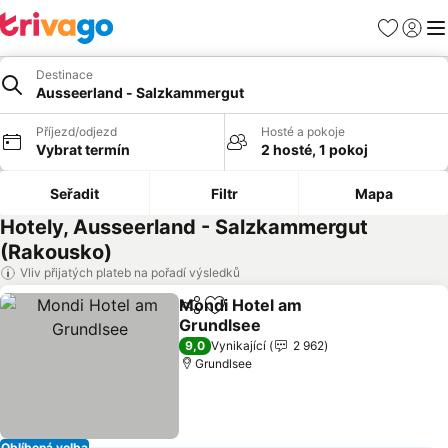
Oblíbené
Přihlási
Me
Destinace
Ausseerland - Salzkammergut
Příjezd/odjezd
Hosté a pokoje
Vybrat termín
2 hosté, 1 pokoj
Seřadit
Filtr
Mapa
Hotely, Ausseerland - Salzkammergut
(Rakousko)
Vliv přijatých plateb na pořadí výsledků
Mondi Hotel am
Sdílet
Přidat na seznam oblíbených h
Grundlsee
Ukázat ceny
9,0
Vynikající
2 962
Grundlsee
Oblíbená volba