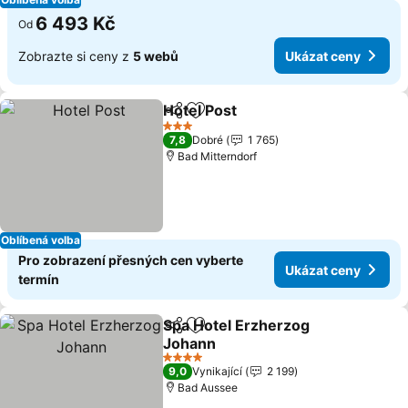
6 493 Kč
Od
Zobrazte si ceny z
5 webů
Ukázat ceny
Hotel Post
Sdílet
Přidat na seznam oblíbených h
Ukázat ceny
3 Počet hvězdiček
7,8
Dobré
1 765
Bad Mitterndorf
Oblíbená volba
Pro zobrazení přesných cen vyberte
Ukázat ceny
termín
Spa Hotel Erzherzog
Sdílet
Přidat na seznam oblíbených h
Johann
Ukázat ceny
4 Počet hvězdiček
9,0
Vynikající
2 199
Bad Aussee