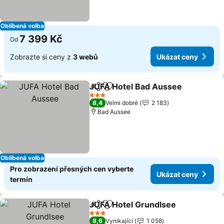
Oblíbená volba
7 399 Kč
Od
Zobrazte si ceny z
3 webů
Ukázat ceny
JUFA Hotel Bad Aussee
Sdílet
Přidat na seznam oblíbených h
Uk
3 Počet hvězdiček
8,4
Velmi dobré
2 183
Bad Aussee
Oblíbená volba
Pro zobrazení přesných cen vyberte
Ukázat ceny
termín
JUFA Hotel Grundlsee
Sdílet
Přidat na seznam oblíbených h
Uká
3 Počet hvězdiček
8,6
Vynikající
1 058