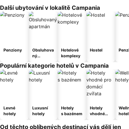
Další ubytování v lokalitě Campania
Penziony
Obsluhova
Hotelové
Hostel
Penz
ný
komplexy
apartmán
Populární kategorie hotelů v Campania
Levné
Luxusní
Hotely
Hotely
Well
hotely
hotely
s bazénem
vhodné
hotel
pro
domácí
Od těchto oblíbených destinací vás dělí jen