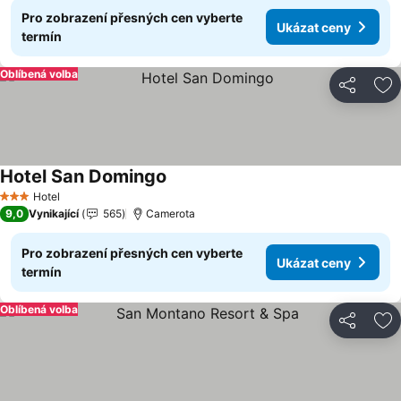
Pro zobrazení přesných cen vyberte
Ukázat ceny
termín
Oblíbená volba
Sdílet
Př
Hotel San Domingo
Ukázat ceny
Hotel
3 Počet hvězdiček
9,0
Vynikající
565
Camerota
Pro zobrazení přesných cen vyberte
Ukázat ceny
termín
Oblíbená volba
Sdílet
Př