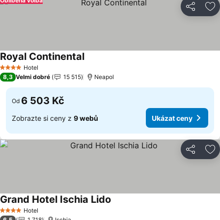
Oblíbená volba
Sdílet
Př
Royal Continental
Ukázat ceny
Hotel
4 Počet hvězdiček
8,3
Velmi dobré
15 515
Neapol
6 503 Kč
Od
Zobrazte si ceny z
9 webů
Ukázat ceny
Sdílet
Př
Grand Hotel Ischia Lido
Ukázat ceny
Hotel
4 Počet hvězdiček
6,5
1 718
Ischia