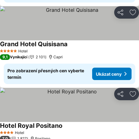
Sdílet
Př
Grand Hotel Quisisana
Ukázat ceny
Hotel
5 Počet hvězdiček
9,1
Vynikající
2 101
Capri
Pro zobrazení přesných cen vyberte
Ukázat ceny
termín
Sdílet
Př
Hotel Royal Positano
Ukázat ceny
Hotel
4 Počet hvězdiček
7,0
1 827
Positano