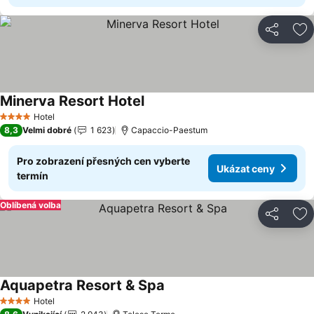
Sdílet
Př
Minerva Resort Hotel
Ukázat ceny
Hotel
4 Počet hvězdiček
8,3
Velmi dobré
1 623
Capaccio-Paestum
Pro zobrazení přesných cen vyberte
Ukázat ceny
termín
Oblíbená volba
Sdílet
Př
Aquapetra Resort & Spa
Ukázat ceny
Hotel
4 Počet hvězdiček