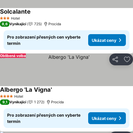
Solcalante
Ukázat ceny
Hotel
3 Počet hvězdiček
8,6
Vynikající
725
Procida
Pro zobrazení přesných cen vyberte
Ukázat ceny
termín
Oblíbená volba
Sdílet
Př
Albergo 'La Vigna'
Ukázat ceny
Hotel
4 Počet hvězdiček
9,1
Vynikající
1 272
Procida
Pro zobrazení přesných cen vyberte
Ukázat ceny
termín