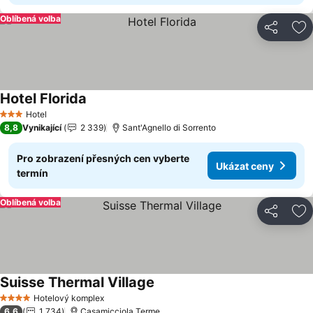
Oblíbená volba
Sdílet
Př
Hotel Florida
Ukázat ceny
Hotel
3 Počet hvězdiček
8,8
Vynikající
2 339
Sant'Agnello di Sorrento
Pro zobrazení přesných cen vyberte
Ukázat ceny
termín
Oblíbená volba
Sdílet
Př
Suisse Thermal Village
Ukázat ceny
Hotelový komplex
4 Počet hvězdiček
6,6
1 734
Casamicciola Terme