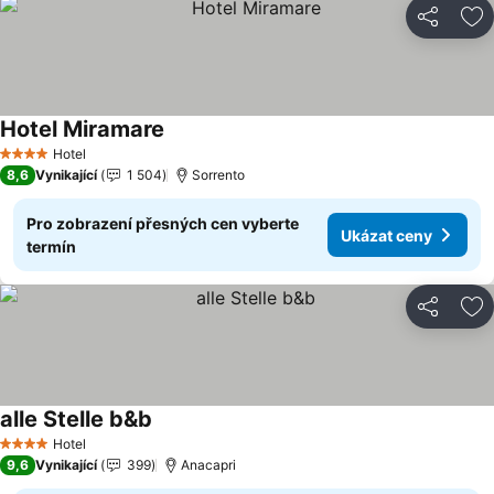
Sdílet
Př
Hotel Miramare
Ukázat ceny
Hotel
4 Počet hvězdiček
8,6
Vynikající
1 504
Sorrento
Pro zobrazení přesných cen vyberte
Ukázat ceny
termín
Sdílet
Př
alle Stelle b&b
Ukázat ceny
Hotel
4 Počet hvězdiček
9,6
Vynikající
399
Anacapri