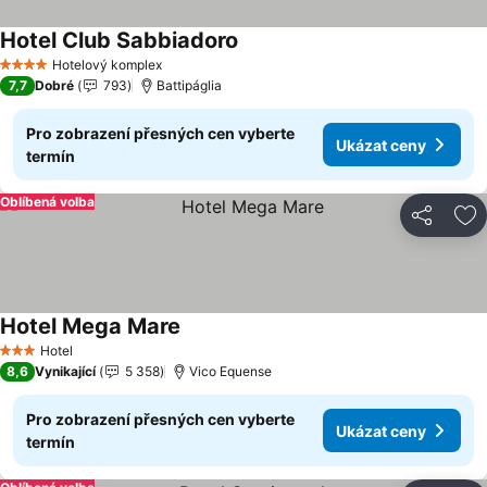
Hotel Club Sabbiadoro
Ukázat ceny
Hotelový komplex
4 Počet hvězdiček
7,7
Dobré
793
Battipáglia
Pro zobrazení přesných cen vyberte
Ukázat ceny
termín
Oblíbená volba
Sdílet
Př
Hotel Mega Mare
Ukázat ceny
Hotel
3 Počet hvězdiček
8,6
Vynikající
5 358
Vico Equense
Pro zobrazení přesných cen vyberte
Ukázat ceny
termín