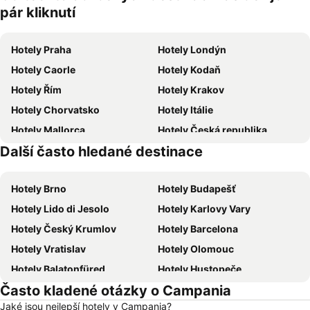
zvířata
pár kliknutí
Hotely Praha
Hotely Londýn
Hotely Caorle
Hotely Kodaň
Hotely Řím
Hotely Krakov
Hotely Chorvatsko
Hotely Itálie
Hotely Mallorca
Hotely Česká republika
Další často hledané destinace
Hotely Istrie
Hotely Šumava
Hotely Brno
Hotely Budapešť
Hotely Lido di Jesolo
Hotely Karlovy Vary
Hotely Český Krumlov
Hotely Barcelona
Hotely Vratislav
Hotely Olomouc
Hotely Balatonfüred
Hotely Hustopeče
Často kladené otázky o Campania
Hotely Vídeň
Hotely Hurghada
Jaké jsou nejlepší hotely v Campania?
Hotely Bratislava
Hotely Kolobrzeg