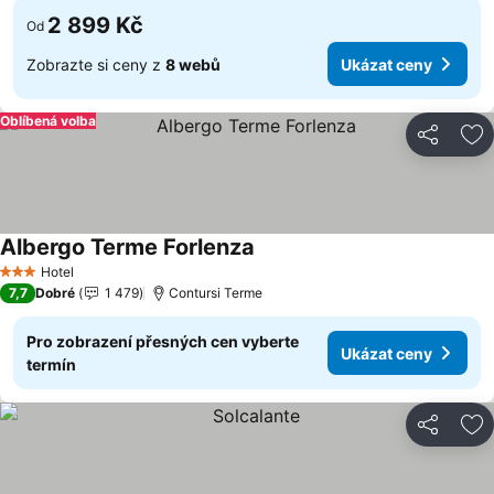
2 899 Kč
Od
Zobrazte si ceny z
8 webů
Ukázat ceny
Oblíbená volba
Sdílet
Př
Albergo Terme Forlenza
Ukázat ceny
Hotel
3 Počet hvězdiček
7,7
Dobré
1 479
Contursi Terme
Pro zobrazení přesných cen vyberte
Ukázat ceny
termín
Sdílet
Př