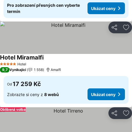
Pro zobrazení přesných cen vyberte
Ukázat ceny
termín
Sdílet
Př
Hotel Miramalfi
Ukázat ceny
Hotel
5 Počet hvězdiček
9,7
Vynikající
1 558
Amalfi
17 259 Kč
Od
Zobrazte si ceny z
8 webů
Ukázat ceny
Oblíbená volba
Sdílet
Př