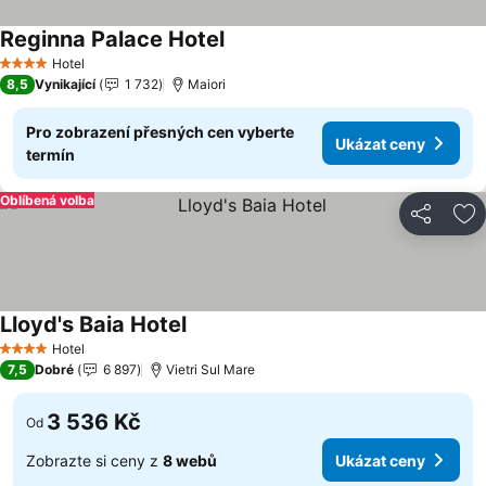
Reginna Palace Hotel
Ukázat ceny
Hotel
4 Počet hvězdiček
8,5
Vynikající
1 732
Maiori
Pro zobrazení přesných cen vyberte
Ukázat ceny
termín
Oblíbená volba
Sdílet
Př
Lloyd's Baia Hotel
Ukázat ceny
Hotel
4 Počet hvězdiček
7,5
Dobré
6 897
Vietri Sul Mare
3 536 Kč
Od
Zobrazte si ceny z
8 webů
Ukázat ceny