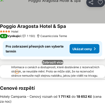
Sdílet
Př
Poggio Aragosta Hotel & Spa
Ukázat ceny
Hotel
4 Počet hvězdiček
9,2
Vynikající
1 150
Casamicciola Terme
Pro zobrazení přesných cen vyberte
Ukázat ceny
termín
Zobrazít více
Informace o cenách a dostupnosti, které dostáváme z rezervačních
stránek, se neustále mění. Proto se může stát, že na rezervační
stránce nemusíte najít stejnou nabídku, jakou jste viděli na trivagu.
Cenové rozpětí
Hotely Campania -
Cenový rozsah
od
‎1 711 Kč
do
‎18 652 Kč
(cena
za noc)