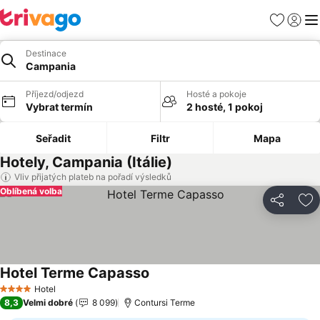
Oblíbené
Přihlási
Me
Destinace
Campania
Příjezd/odjezd
Hosté a pokoje
Vybrat termín
2 hosté, 1 pokoj
Seřadit
Filtr
Mapa
Hotely, Campania (Itálie)
Vliv přijatých plateb na pořadí výsledků
Oblíbená volba
Sdílet
Př
Hotel Terme Capasso
Ukázat ceny
Hotel
4 Počet hvězdiček
8,3
Velmi dobré
8 099
Contursi Terme