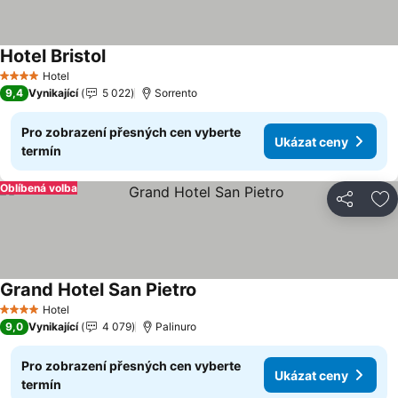
Hotel Bristol
Ukázat ceny
Hotel
4 Počet hvězdiček
9,4
Vynikající
5 022
Sorrento
Pro zobrazení přesných cen vyberte
Ukázat ceny
termín
Oblíbená volba
Sdílet
Př
Grand Hotel San Pietro
Ukázat ceny
Hotel
4 Počet hvězdiček
9,0
Vynikající
4 079
Palinuro
Pro zobrazení přesných cen vyberte
Ukázat ceny
termín