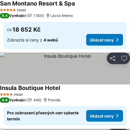
San Montano Resort & Spa
Ukázat ceny
Hotel
5 Počet hvězdiček
9,4
Vynikající
1 500
Lacco Ameno
18 652 Kč
Od
Zobrazte si ceny z
4 webů
Ukázat ceny
Sdílet
Př
Insula Boutique Hotel
Ukázat ceny
Hotel
4 Počet hvězdiček
9,6
Vynikající
445
Procida
Pro zobrazení přesných cen vyberte
Ukázat ceny
termín