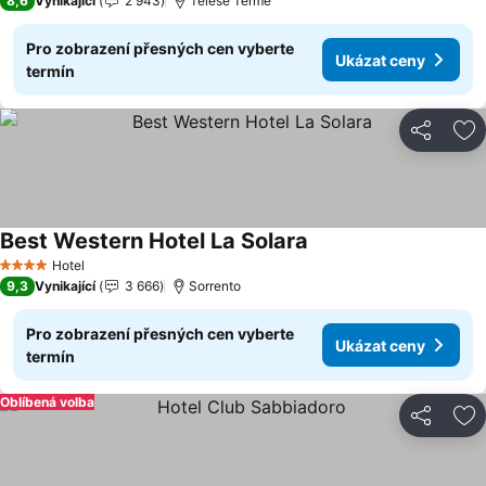
8,6
Vynikající
2 943
Telese Terme
Pro zobrazení přesných cen vyberte
Ukázat ceny
termín
Sdílet
Př
Best Western Hotel La Solara
Ukázat ceny
Hotel
4 Počet hvězdiček
9,3
Vynikající
3 666
Sorrento
Pro zobrazení přesných cen vyberte
Ukázat ceny
termín
Oblíbená volba
Sdílet
Př