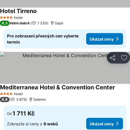
Hotel Tirreno
Ukázat ceny
Hotel
4 Počet hvězdiček
8,3
Velmi dobré
1 330
Sapri
Pro zobrazení přesných cen vyberte
Ukázat ceny
termín
Sdílet
Př
Mediterranea Hotel & Convention Center
Ukázat
Hotel
4 Počet hvězdiček
6,6
3 875
Salerno
1 711 Kč
Od
Zobrazte si ceny z
8 webů
Ukázat ceny