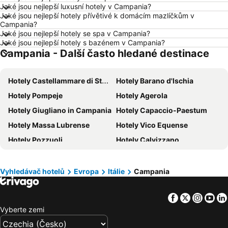
Jaké jsou nejlepší luxusní hotely v Campania?
Hotely Třeboň
Hotely Málaga
Jaké jsou nejlepší hotely přívětivé k domácím mazlíčkům v
Campania?
Hotely Amsterdam
Hotely Ostrava
Jaké jsou nejlepší hotely se spa v Campania?
Jaké jsou nejlepší hotely s bazénem v Campania?
Hotely Lignano Sabbiadoro
Hotely Lago di Garda
Campania - Další často hledané destinace
Hotely Vysočina
Hotely Wolfgangsee
Hotely Kréta
Hotely Tunisko
Hotely Castellammare di Stabia
Hotely Barano d'Ischia
Hotely Rakousko
Hotely Polsko
Hotely Pompeje
Hotely Agerola
Hotely Slovinsko
Hotely Jeseníky
Hotely Giugliano in Campania
Hotely Capaccio-Paestum
Hotely Korfu
Hotely Emilia-Romagna
Hotely Massa Lubrense
Hotely Vico Equense
Hotely Krkonoše
Hotely Španělsko
Hotely Pozzuoli
Hotely Calvizzano
Hotely Jihočeský kraj
Hotely Salzburk a okolí
Hotely Procida
Hotely Ercolano
Hotely Rhodos
Hotely Albánie
Hotely Sant' Angelo d'Ischia
Hotely Minori
Vyhledávač hotelů
Evropa
Itálie
Campania
Hotely Kypr
Hotely Koh Samui
Hotely Lacco Ameno
Hotely San Giovanni a Piro
Facebook
Twitter
Insta
Yo
Hotely Palinuro
Hotely Camerota
Vyberte zemi
Hotely Ascea
Hotely Caserta