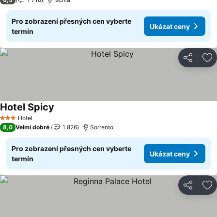
Pro zobrazení přesných cen vyberte
Ukázat ceny
termín
Sdílet
Př
Hotel Spicy
Ukázat ceny
Hotel
3 Počet hvězdiček
8,0
Velmi dobré
1 826
Sorrento
Pro zobrazení přesných cen vyberte
Ukázat ceny
termín
Sdílet
Př