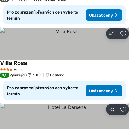
Pro zobrazení přesných cen vyberte
Ukázat ceny
termín
Sdílet
Př
Villa Rosa
Ukázat ceny
Hotel
4 Počet hvězdiček
9,5
Vynikající
2 059
Positano
Pro zobrazení přesných cen vyberte
Ukázat ceny
termín
Sdílet
Př