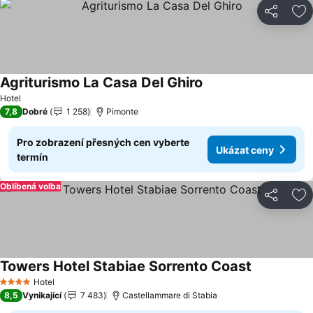
Sdílet
Př
Agriturismo La Casa Del Ghiro
Ukázat ceny
Hotel
7,8
Dobré
1 258
Pimonte
Pro zobrazení přesných cen vyberte
Ukázat ceny
termín
Oblíbená volba
Sdílet
Př
Towers Hotel Stabiae Sorrento Coast
Ukázat cen
Hotel
4 Počet hvězdiček
8,5
Vynikající
7 483
Castellammare di Stabia