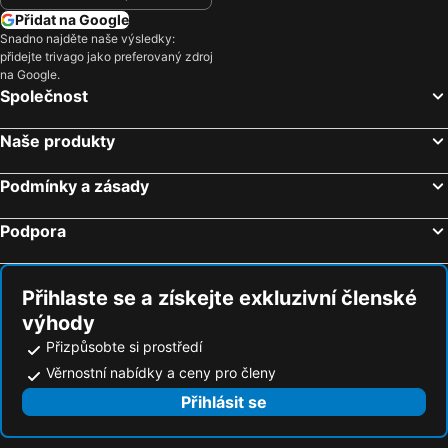
Hotely Maiori
Hotely Marina di Camerota
Přidat na Google
Hotely Agrópoli
Hotely Vietri Sul Mare
Snadno najděte naše výsledky:
přidejte trivago jako preferovaný zdroj
Hotely Praiano
Hotely Baia Domizia
na Google.
Hotely Pimonte
Hotely Mondragone
Společnost
Hotely Torre del Greco
Hotely Piano di Sorrento
Naše produkty
Hotely Furore
Hotely Battipáglia
Hotely Portici
Hotely Ravello
Podmínky a zásady
Hotely Conca dei Marini
Hotely Contursi Terme
Podpora
Hotely Castellabate
Hotely Scala
Hotely Nola
Hotely Sant'Agnello di Sorrento
Přihlaste se a získejte exkluzivní členské
výhody
Přizpůsobte si prostředí
Věrnostní nabídky a ceny pro členy
Přihlásit se