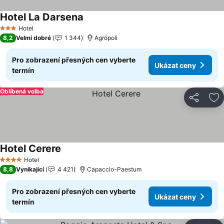
Hotel La Darsena
Ukázat ceny
Hotel
3 Počet hvězdiček
8,2
Velmi dobré
1 344
Agrópoli
Pro zobrazení přesných cen vyberte
Ukázat ceny
termín
Oblíbená volba
Sdílet
Př
Hotel Cerere
Ukázat ceny
Hotel
4 Počet hvězdiček
8,8
Vynikající
4 421
Capaccio-Paestum
Pro zobrazení přesných cen vyberte
Ukázat ceny
termín