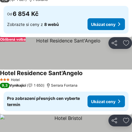
6 854 Kč
Od
Zobrazte si ceny z
8 webů
Ukázat ceny
Oblíbená volba
Sdílet
Př
Hotel Residence Sant'Angelo
Ukázat ceny
Hotel
3 Počet hvězdiček
9,3
Vynikající
1 650
Serrara Fontana
Pro zobrazení přesných cen vyberte
Ukázat ceny
termín
Sdílet
Př