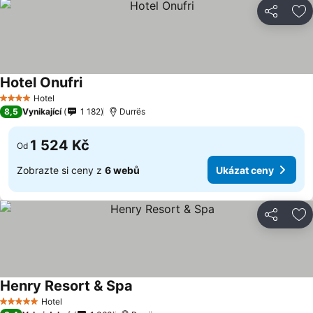
Sdílet
Př
Hotel Onufri
Hotel
4 Počet hvězdiček
8,5
Vynikající
1 182
Durrës
1 524 Kč
Od
Zobrazte si ceny z
6 webů
Ukázat ceny
Sdílet
Př
Henry Resort & Spa
Hotel
5 Počet hvězdiček