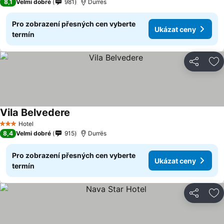
8,1
Velmi dobré
981
Durrës
Pro zobrazení přesných cen vyberte
Ukázat ceny
termín
Sdílet
Př
Vila Belvedere
Hotel
3 Počet hvězdiček
8,4
Velmi dobré
915
Durrës
Pro zobrazení přesných cen vyberte
Ukázat ceny
termín
Sdílet
Př