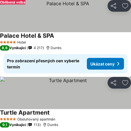
Oblíbená volba
Sdílet
Př
Palace Hotel & SPA
Hotel
5 Počet hvězdiček
8,6
Vynikající
4 217
Durrës
Pro zobrazení přesných cen vyberte
Ukázat ceny
termín
Sdílet
Př
Turtle Apartment
Obsluhovaný apartmán
5 Počet hvězdiček
9,1
Vynikající
113
Durrës