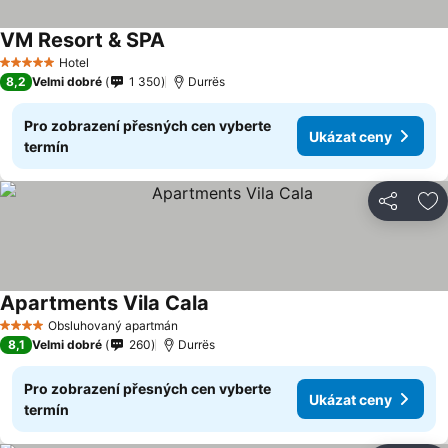
VM Resort & SPA
Hotel
5 Počet hvězdiček
8,2
Velmi dobré
1 350
Durrës
Pro zobrazení přesných cen vyberte
Ukázat ceny
termín
Sdílet
Př
Apartments Vila Cala
Obsluhovaný apartmán
4 Počet hvězdiček
8,1
Velmi dobré
260
Durrës
Pro zobrazení přesných cen vyberte
Ukázat ceny
termín