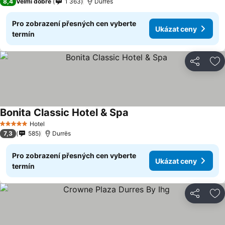
8,4
Velmi dobré
1 363
Durrës
Pro zobrazení přesných cen vyberte
Ukázat ceny
termín
Sdílet
Př
Bonita Classic Hotel & Spa
Hotel
5 Počet hvězdiček
7,3
585
Durrës
Pro zobrazení přesných cen vyberte
Ukázat ceny
termín
Sdílet
Př