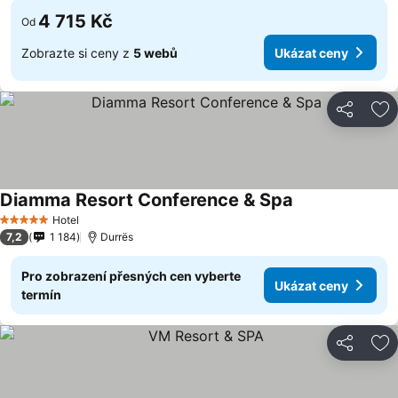
4 715 Kč
Od
Zobrazte si ceny z
5 webů
Ukázat ceny
Sdílet
Př
Diamma Resort Conference & Spa
Hotel
5 Počet hvězdiček
7,2
1 184
Durrës
Pro zobrazení přesných cen vyberte
Ukázat ceny
termín
Sdílet
Př