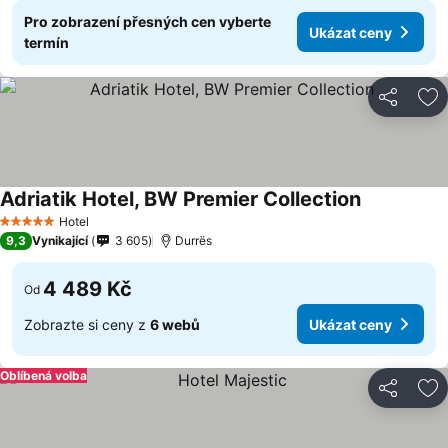
Pro zobrazení přesných cen vyberte
Ukázat ceny
termín
Sdílet
Př
Adriatik Hotel, BW Premier Collection
Hotel
5 Počet hvězdiček
9,3
Vynikající
3 605
Durrës
4 489 Kč
Od
Zobrazte si ceny z
6 webů
Ukázat ceny
Oblíbená volba
Sdílet
Př