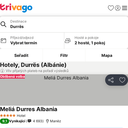
Oblíbené
Přihlási
Me
Destinace
Durrës
Příjezd/odjezd
Hosté a pokoje
Vybrat termín
2 hosté, 1 pokoj
Seřadit
Filtr
Mapa
Hotely, Durrës (Albánie)
Vliv přijatých plateb na pořadí výsledků
Oblíbená volba
Sdílet
Př
Meliá Durres Albania
Hotel
5 Počet hvězdiček
9,1
Vynikající
4 693
Manëz