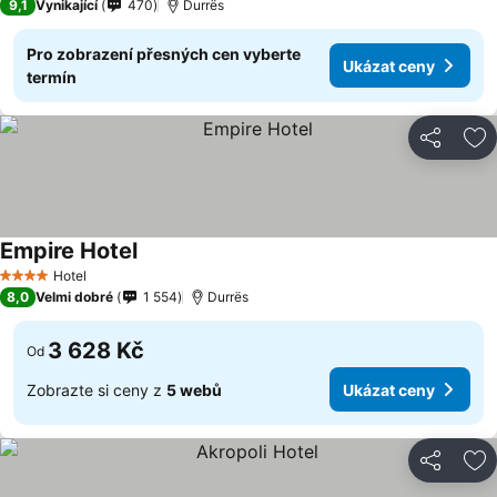
9,1
Vynikající
470
Durrës
Pro zobrazení přesných cen vyberte
Ukázat ceny
termín
Sdílet
Př
Empire Hotel
Hotel
4 Počet hvězdiček
8,0
Velmi dobré
1 554
Durrës
3 628 Kč
Od
Zobrazte si ceny z
5 webů
Ukázat ceny
Sdílet
Př