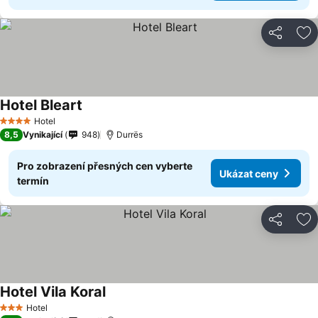
Sdílet
Př
Hotel Bleart
Hotel
4 Počet hvězdiček
8,5
Vynikající
948
Durrës
Pro zobrazení přesných cen vyberte
Ukázat ceny
termín
Sdílet
Př
Hotel Vila Koral
Hotel
3 Počet hvězdiček