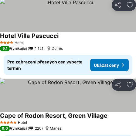
Sdílet
Př
Hotel Villa Pascucci
Hotel
4 Počet hvězdiček
9,1
Vynikající
1 121
Durrës
Pro zobrazení přesných cen vyberte
Ukázat ceny
termín
Sdílet
Př
Cape of Rodon Resort, Green Village
Hotel
5 Počet hvězdiček
9,0
Vynikající
220
Manëz