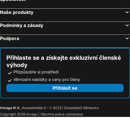
Hotely Rhodos
Hotely Albánie
Hotely Kypr
Hotely Koh Samui
Naše produkty
Podmínky a zásady
Podpora
Přihlaste se a získejte exkluzivní členské
výhody
Přizpůsobte si prostředí
Věrnostní nabídky a ceny pro členy
Přihlásit se
trivago N.V.
, Kesselstraße 5 – 7, 40221 Düsseldorf, Německo
Copyright 2026 trivago | Všechna práva vyhrazena.