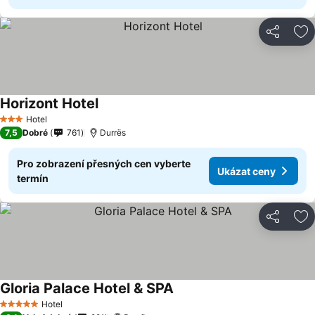
Sdílet
Př
Horizont Hotel
Hotel
3 Počet hvězdiček
7,5
Dobré
761
Durrës
Pro zobrazení přesných cen vyberte
Ukázat ceny
termín
Sdílet
Př
Gloria Palace Hotel & SPA
Hotel
5 Počet hvězdiček