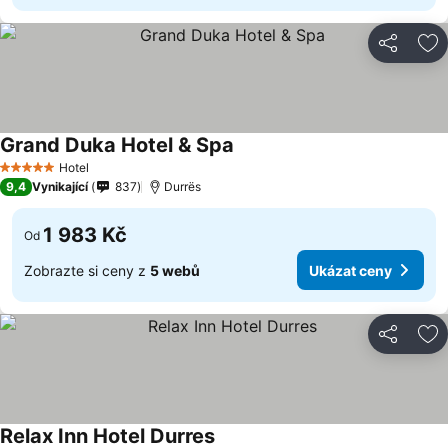
Sdílet
Př
Grand Duka Hotel & Spa
Hotel
5 Počet hvězdiček
9,4
Vynikající
837
Durrës
1 983 Kč
Od
Zobrazte si ceny z
5 webů
Ukázat ceny
Sdílet
Př
Relax Inn Hotel Durres