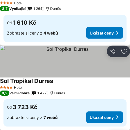
Hotel
4 Počet hvězdiček
8,7
Vynikající
1 264
Durrës
1 610 Kč
Od
Zobrazte si ceny z
4 webů
Ukázat ceny
Sdílet
Př
Sol Tropikal Durres
Hotel
4 Počet hvězdiček
8,2
Velmi dobré
1 422
Durrës
3 723 Kč
Od
Zobrazte si ceny z
7 webů
Ukázat ceny