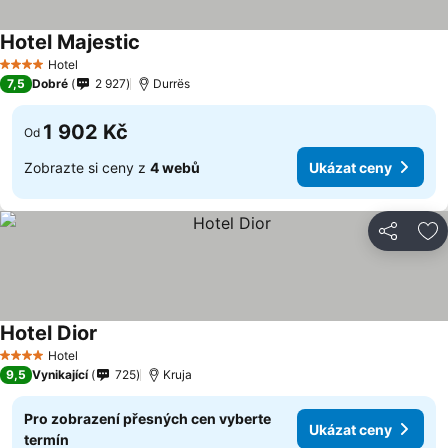
Hotel Majestic
Hotel
4 Počet hvězdiček
7,5
Dobré
2 927
Durrës
1 902 Kč
Od
Zobrazte si ceny z
4 webů
Ukázat ceny
Sdílet
Př
Hotel Dior
Hotel
4 Počet hvězdiček
9,5
Vynikající
725
Kruja
Pro zobrazení přesných cen vyberte
Ukázat ceny
termín