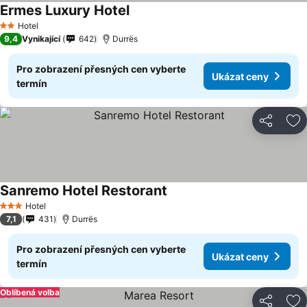
Ermes Luxury Hotel
Hotel
2 Počet hvězdiček
9,4
Vynikající
642
Durrës
Pro zobrazení přesných cen vyberte
Ukázat ceny
termín
Sdílet
Př
Sanremo Hotel Restorant
Hotel
3 Počet hvězdiček
7,1
431
Durrës
Pro zobrazení přesných cen vyberte
Ukázat ceny
termín
Oblíbená volba