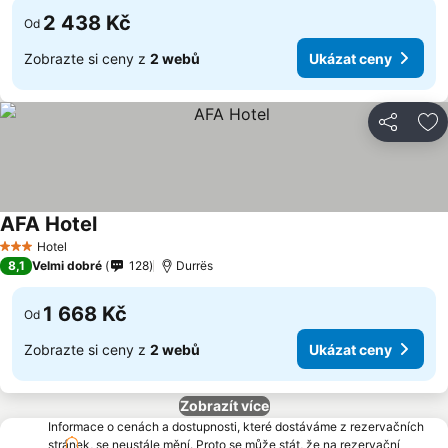
2 438 Kč
Od
Zobrazte si ceny z
2 webů
Ukázat ceny
Sdílet
Př
AFA Hotel
Hotel
3 Počet hvězdiček
8,1
Velmi dobré
128
Durrës
1 668 Kč
Od
Zobrazte si ceny z
2 webů
Ukázat ceny
Zobrazít více
Informace o cenách a dostupnosti, které dostáváme z rezervačních
stránek, se neustále mění. Proto se může stát, že na rezervační