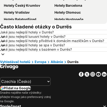
Hotely Český Krumlov
Hotely Barcelona
Hotely Vratislav
Hotely Olomouc
Hotely Balatonfüred
Hotely Hustopeče
Často kladené otázky o Durrës
Hotely Vídeň
Hotely Hurghada
Jaké jsou nejlepší hotely v Durrës?
Hotely Bratislava
Hotely Kolobrzeg
Jaké jsou nejlepší luxusní hotely v Durrës?
Hotely Třeboň
Hotely Málaga
Jaké jsou nejlepší hotely přívětivé k domácím mazlíčkům v Durrës?
Jaké jsou nejlepší hotely se spa v Durrës?
Hotely Amsterdam
Hotely Ostrava
Jaké jsou nejlepší hotely s bazénem v Durrës?
Hotely Lignano Sabbiadoro
Hotely Mallorca
Hotely Istrie
Hotely Wolfgangsee
Vyhledávač hotelů
Evropa
Albánie
Durrës
Hotely Kréta
Hotely Tunisko
Facebook
Twitter
Insta
Yo
Hotely Rakousko
Hotely Polsko
Hotely Slovinsko
Hotely Jeseníky
Přidat na Google
Hotely Korfu
Hotely Emilia-Romagna
Snadno najděte naše výsledky:
Hotely Krkonoše
Hotely Španělsko
přidejte trivago jako preferovaný zdroj
na Google.
Hotely Jihočeský kraj
Hotely Salzburk a okolí
Společnost