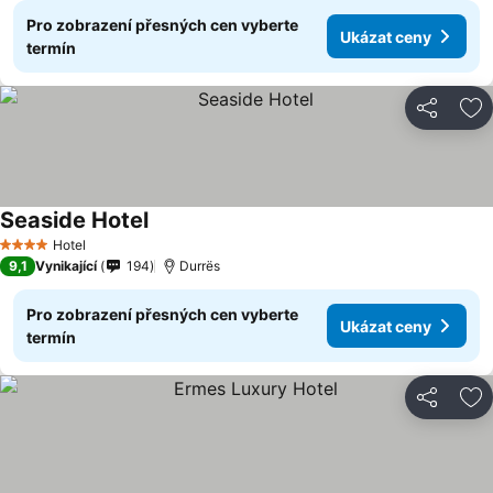
Pro zobrazení přesných cen vyberte
Ukázat ceny
termín
Sdílet
Př
Seaside Hotel
Hotel
4 Počet hvězdiček
9,1
Vynikající
194
Durrës
Pro zobrazení přesných cen vyberte
Ukázat ceny
termín
Sdílet
Př