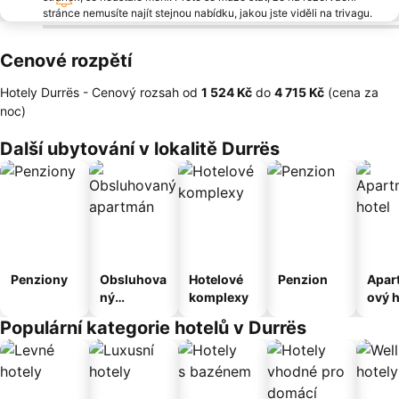
stránce nemusíte najít stejnou nabídku, jakou jste viděli na trivagu.
Cenové rozpětí
Hotely Durrës -
Cenový rozsah
od
‎1 524 Kč
do
‎4 715 Kč
(cena za
noc)
Další ubytování v lokalitě Durrës
Penziony
Obsluhova
Hotelové
Penzion
Apar
ný
komplexy
ový h
apartmán
Populární kategorie hotelů v Durrës