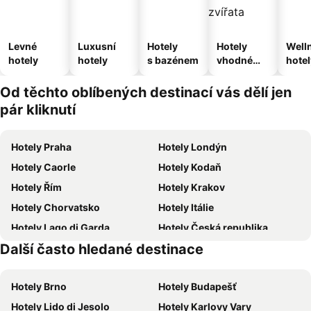
Levné
Luxusní
Hotely
Hotely
Well
hotely
hotely
s bazénem
vhodné
hotel
pro
domácí
Od těchto oblíbených destinací vás dělí jen
zvířata
pár kliknutí
Hotely Praha
Hotely Londýn
Hotely Caorle
Hotely Kodaň
Hotely Řím
Hotely Krakov
Hotely Chorvatsko
Hotely Itálie
Hotely Lago di Garda
Hotely Česká republika
Další často hledané destinace
Hotely Vysočina
Hotely Šumava
Hotely Brno
Hotely Budapešť
Hotely Lido di Jesolo
Hotely Karlovy Vary