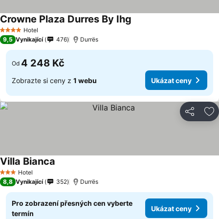
Crowne Plaza Durres By Ihg
Hotel
4 Počet hvězdiček
9,5
Vynikající
476
Durrës
4 248 Kč
Od
Zobrazte si ceny z
1 webu
Ukázat ceny
Sdílet
Př
Villa Bianca
Hotel
3 Počet hvězdiček
8,8
Vynikající
352
Durrës
Pro zobrazení přesných cen vyberte
Ukázat ceny
termín