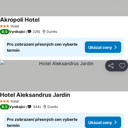
Akropoli Hotel
Hotel
3 Počet hvězdiček
8,5
Vynikající
226
Durrës
Pro zobrazení přesných cen vyberte
Ukázat ceny
termín
Sdílet
Př
Hotel Aleksandrus Jardin
Hotel
3 Počet hvězdiček
8,5
Vynikající
344
Durrës
Pro zobrazení přesných cen vyberte
Ukázat ceny
termín