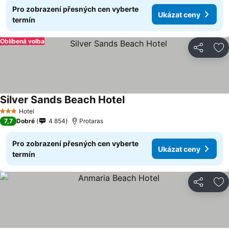
Pro zobrazení přesných cen vyberte
Ukázat ceny
termín
Oblíbená volba
Sdílet
Př
Silver Sands Beach Hotel
Hotel
3 Počet hvězdiček
7,7
Dobré
4 854
Protaras
Pro zobrazení přesných cen vyberte
Ukázat ceny
termín
Sdílet
Př