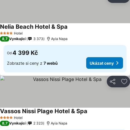
Př
Nelia Beach Hotel & Spa
Hotel
4 Počet hvězdiček
8,7
Vynikající
3 373
Ayia Napa
4 399 Kč
Od
Zobrazte si ceny z
7 webů
Ukázat ceny
Sdílet
Př
Vassos Nissi Plage Hotel & Spa
Hotel
4 Počet hvězdiček
8,7
Vynikající
2 323
Ayia Napa