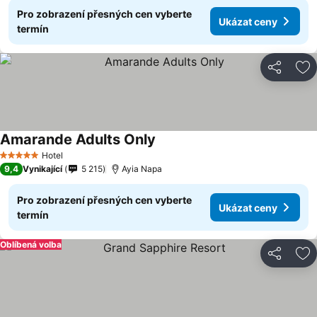
Pro zobrazení přesných cen vyberte
Ukázat ceny
termín
Sdílet
Př
Amarande Adults Only
Hotel
5 Počet hvězdiček
9,4
Vynikající
5 215
Ayia Napa
Pro zobrazení přesných cen vyberte
Ukázat ceny
termín
Oblíbená volba
Sdílet
Př