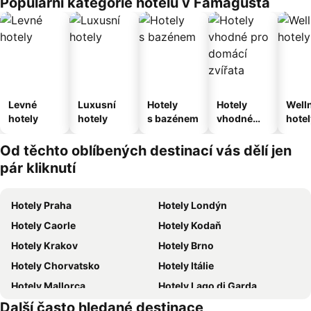
Populární kategorie hotelů v Famagusta
Levné
Luxusní
Hotely
Hotely
Well
hotely
hotely
s bazénem
vhodné
hotel
pro
domácí
Od těchto oblíbených destinací vás dělí jen
zvířata
pár kliknutí
Hotely Praha
Hotely Londýn
Hotely Caorle
Hotely Kodaň
Hotely Krakov
Hotely Brno
Hotely Chorvatsko
Hotely Itálie
Hotely Mallorca
Hotely Lago di Garda
Další často hledané destinace
Hotely Vysočina
Hotely Istrie