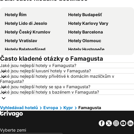
Hotely Řím
Hotely Budapešť
Hotely Lido di Jesolo
Hotely Karlovy Vary
Hotely Český Krumlov
Hotely Barcelona
Hotely Vratislav
Hotely Olomouc
Hotely Balatonfüred
Hotely Hustopeče
Často kladené otázky o Famagusta
Hotely Vídeň
Hotely Hurghada
Jaké jsou nejlepší hotely v Famagusta?
Hotely Bratislava
Hotely Kolobrzeg
Jaké jsou nejlepší luxusní hotely v Famagusta?
Hotely Třeboň
Hotely Málaga
Jaké jsou nejlepší hotely přívětivé k domácím mazlíčkům v
Famagusta?
Hotely Amsterdam
Hotely Ostrava
Jaké jsou nejlepší hotely se spa v Famagusta?
Jaké jsou nejlepší hotely s bazénem v Famagusta?
Hotely Lignano Sabbiadoro
Hotely Česká republika
Hotely Šumava
Hotely Wolfgangsee
Vyhledávač hotelů
Evropa
Kypr
Famagusta
Hotely Kréta
Hotely Tunisko
Hotely Rakousko
Hotely Polsko
Facebook
Twitter
Insta
Yo
Hotely Slovinsko
Hotely Jeseníky
Vyberte zemi