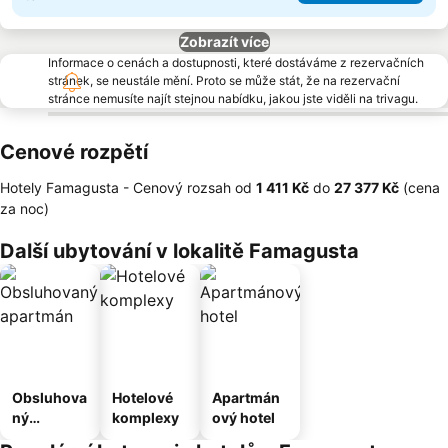
Zobrazít více
Informace o cenách a dostupnosti, které dostáváme z rezervačních
stránek, se neustále mění. Proto se může stát, že na rezervační
stránce nemusíte najít stejnou nabídku, jakou jste viděli na trivagu.
Cenové rozpětí
Hotely Famagusta -
Cenový rozsah
od
‎1 411 Kč
do
‎27 377 Kč
(cena
za noc)
Další ubytování v lokalitě Famagusta
Obsluhova
Hotelové
Apartmán
ný
komplexy
ový hotel
apartmán