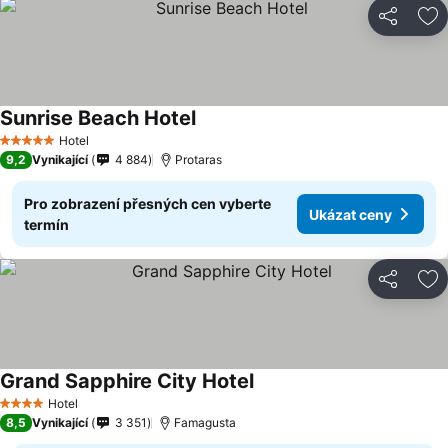
Sdílet
Př
Sunrise Beach Hotel
Hotel
5 Počet hvězdiček
9,2
Vynikající
4 884
Protaras
Pro zobrazení přesných cen vyberte
Ukázat ceny
termín
Sdílet
Př
Grand Sapphire City Hotel
Hotel
4 Počet hvězdiček
8,5
Vynikající
3 351
Famagusta