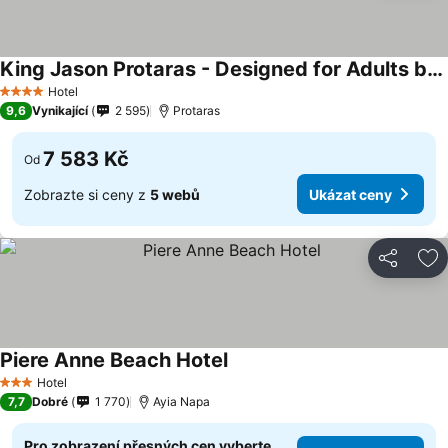
King Jason Protaras - Designed for Adults by Louis Hotels
Hotel
4 Počet hvězdiček
9,6
Vynikající
2 595
Protaras
7 583 Kč
Od
Zobrazte si ceny z
5 webů
Ukázat ceny
Sdílet
Př
Piere Anne Beach Hotel
Hotel
3 Počet hvězdiček
7,7
Dobré
1 770
Ayia Napa
Pro zobrazení přesných cen vyberte