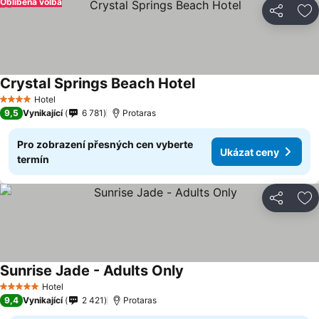
Oblíbená volba
Sdílet
Př
Crystal Springs Beach Hotel
Hotel
4 Počet hvězdiček
9,5
Vynikající
6 781
Protaras
Pro zobrazení přesných cen vyberte
Ukázat ceny
termín
Sdílet
Př
Sunrise Jade - Adults Only
Hotel
5 Počet hvězdiček
9,4
Vynikající
2 421
Protaras