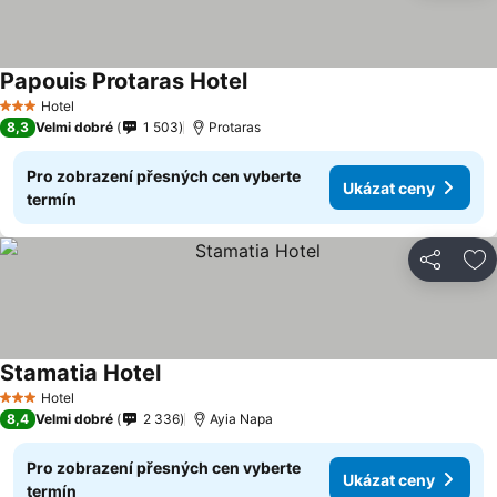
Papouis Protaras Hotel
Hotel
3 Počet hvězdiček
8,3
Velmi dobré
1 503
Protaras
Pro zobrazení přesných cen vyberte
Ukázat ceny
termín
Sdílet
Př
Stamatia Hotel
Hotel
3 Počet hvězdiček
8,4
Velmi dobré
2 336
Ayia Napa
Pro zobrazení přesných cen vyberte
Ukázat ceny
termín