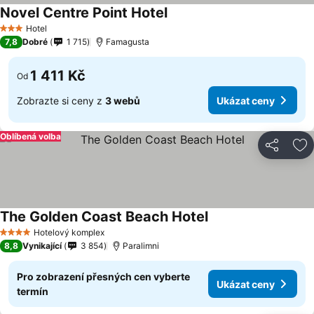
Novel Centre Point Hotel
Hotel
3 Počet hvězdiček
7,8
Dobré
1 715
Famagusta
1 411 Kč
Od
Zobrazte si ceny z
3 webů
Ukázat ceny
Oblíbená volba
Sdílet
Př
The Golden Coast Beach Hotel
Hotelový komplex
4 Počet hvězdiček
8,8
Vynikající
3 854
Paralimni
Pro zobrazení přesných cen vyberte
Ukázat ceny
termín