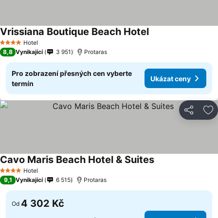
Vrissiana Boutique Beach Hotel
Hotel
4 Počet hvězdiček
8,8
Vynikající
3 951
Protaras
Pro zobrazení přesných cen vyberte
Ukázat ceny
termín
Sdílet
Př
Cavo Maris Beach Hotel & Suites
Hotel
4 Počet hvězdiček
9,1
Vynikající
6 515
Protaras
4 302 Kč
Od