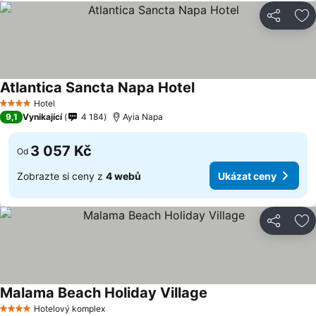
Sdílet
Př
Atlantica Sancta Napa Hotel
Hotel
4 Počet hvězdiček
9,1
Vynikající
4 184
Ayia Napa
3 057 Kč
Od
Zobrazte si ceny z
4 webů
Ukázat ceny
Sdílet
Př
Malama Beach Holiday Village
Hotelový komplex
4 Počet hvězdiček