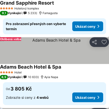
Grand Sapphire Resort
Hotelový komplex
5 Počet hvězdiček
9,1
Vynikající
5 233
Famagusta
Pro zobrazení přesných cen vyberte
Ukázat ceny
termín
Oblíbená volba
Sdílet
Př
Adams Beach Hotel & Spa
Hotel
5 Počet hvězdiček
8,5
Vynikající
10 633
Ayia Napa
3 805 Kč
Od
Zobrazte si ceny z
4 webů
Ukázat ceny