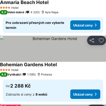
Anmaria Beach Hotel
Hotel
4 Počet hvězdiček
8,0
Velmi dobré
4 320
Ayia Napa
Pro zobrazení přesných cen vyberte
Ukázat ceny
termín
Sdílet
Př
Bohemian Gardens Hotel
Hotel
4 Počet hvězdiček
8,6
Vynikající
1 085
Protaras
2 288 Kč
Od
Zobrazte si ceny z
8 webů
Ukázat ceny