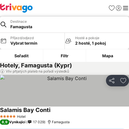
Oblíbené
Přihlási
Me
Destinace
Famagusta
Příjezd/odjezd
Hosté a pokoje
Vybrat termín
2 hosté, 1 pokoj
Seřadit
Filtr
Mapa
Hotely, Famagusta (Kypr)
Vliv přijatých plateb na pořadí výsledků
Sdílet
Př
Salamis Bay Conti
Hotel
5 Počet hvězdiček
8,9
Vynikající
17 029
Famagusta