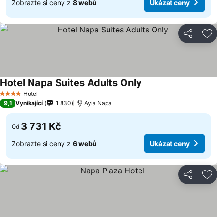
Zobrazte si ceny z
8 webů
Ukázat ceny
Sdílet
Př
Hotel Napa Suites Adults Only
Hotel
4 Počet hvězdiček
9,1
Vynikající
1 830
Ayia Napa
3 731 Kč
Od
Zobrazte si ceny z
6 webů
Ukázat ceny
Sdílet
Př