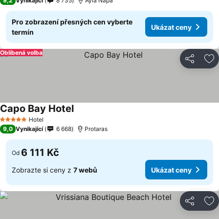
9,2
Vynikající
8 735
Ayia Napa
Pro zobrazení přesných cen vyberte
Ukázat ceny
termín
Oblíbená volba
Sdílet
Př
Capo Bay Hotel
Hotel
5 Počet hvězdiček
9,0
Vynikající
6 668
Protaras
6 111 Kč
Od
Zobrazte si ceny z
7 webů
Ukázat ceny
Sdílet
Př