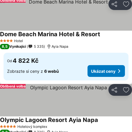
Oblíbená volba
Sdílet
Př
Dome Beach Marina Hotel & Resort
Hotel
4 Počet hvězdiček
8,5
Vynikající
5 335
Ayia Napa
4 822 Kč
Od
Zobrazte si ceny z
6 webů
Ukázat ceny
Oblíbená volba
Sdílet
Př
Olympic Lagoon Resort Ayia Napa
Hotelový komplex
5 Počet hvězdiček