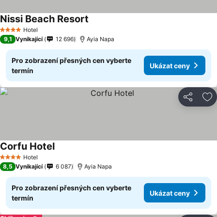
Nissi Beach Resort
Hotel
4 Počet hvězdiček
9,1
Vynikající
12 696
Ayia Napa
Pro zobrazení přesných cen vyberte
Ukázat ceny
termín
Sdílet
Př
Corfu Hotel
Hotel
4 Počet hvězdiček
8,5
Vynikající
6 087
Ayia Napa
Pro zobrazení přesných cen vyberte
Ukázat ceny
termín