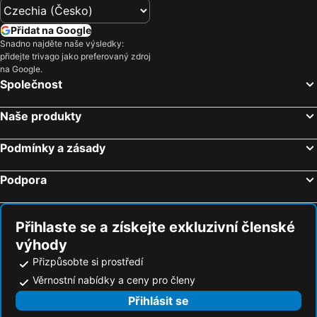
Hotely Korfu
Hotely Emilia-Romagna
Hotely Krkonoše
Hotely Španělsko
Přidat na Google
Snadno najděte naše výsledky:
Hotely Jihočeský kraj
Hotely Salzburk a okolí
přidejte trivago jako preferovaný zdroj
Hotely Rhodos
Hotely Albánie
na Google.
Společnost
Hotely Kypr
Hotely Koh Samui
Naše produkty
Podmínky a zásady
Podpora
Přihlaste se a získejte exkluzivní členské
výhody
Přizpůsobte si prostředí
Věrnostní nabídky a ceny pro členy
Přihlásit se