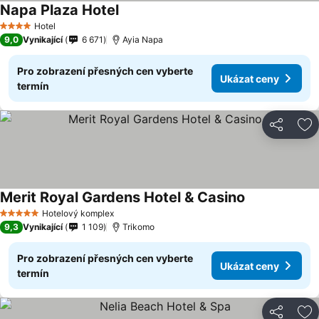
Napa Plaza Hotel
Hotel
4 Počet hvězdiček
9,0
Vynikající
6 671
Ayia Napa
Pro zobrazení přesných cen vyberte
Ukázat ceny
termín
Sdílet
Př
Merit Royal Gardens Hotel & Casino
Hotelový komplex
5 Počet hvězdiček
9,3
Vynikající
1 109
Trikomo
Pro zobrazení přesných cen vyberte
Ukázat ceny
termín
Sdílet