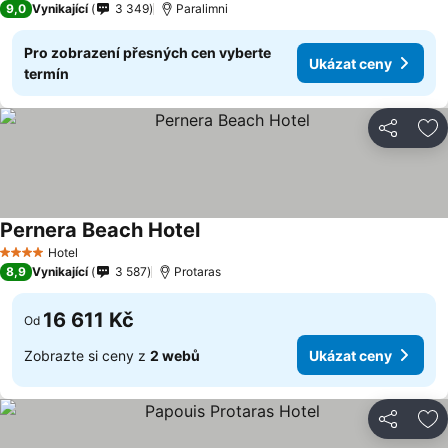
9,0
Vynikající
3 349
Paralimni
Pro zobrazení přesných cen vyberte
Ukázat ceny
termín
Sdílet
Př
Pernera Beach Hotel
Hotel
4 Počet hvězdiček
8,9
Vynikající
3 587
Protaras
16 611 Kč
Od
Zobrazte si ceny z
2 webů
Ukázat ceny
Sdílet
Př