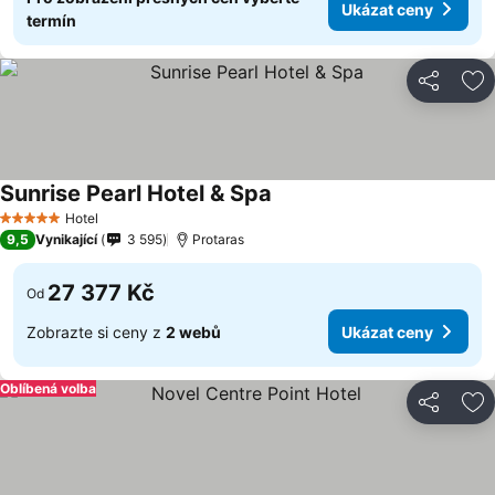
Ukázat ceny
termín
Sdílet
Př
Sunrise Pearl Hotel & Spa
Hotel
5 Počet hvězdiček
9,5
Vynikající
3 595
Protaras
27 377 Kč
Od
Zobrazte si ceny z
2 webů
Ukázat ceny
Oblíbená volba
Sdílet
Př