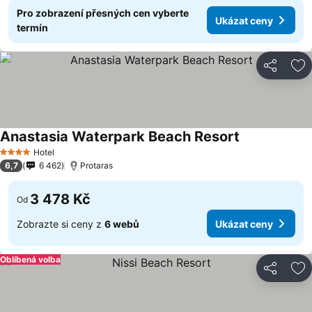
Pro zobrazení přesných cen vyberte
Ukázat ceny
termín
Sdílet
Př
Anastasia Waterpark Beach Resort
Hotel
4 Počet hvězdiček
6,7
6 462
Protaras
3 478 Kč
Od
Zobrazte si ceny z
6 webů
Ukázat ceny
Oblíbená volba
Sdílet
Př