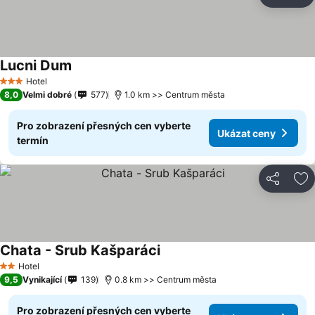
Sdílet
Př
Lucni Dum
Ukázat ceny
Hotel
3 Počet hvězdiček
8,0
Velmi dobré
577
1.0 km >> Centrum města
Pro zobrazení přesných cen vyberte
Ukázat ceny
termín
Sdílet
Př
Chata - Srub Kašparáci
Ukázat ceny
Hotel
2 Počet hvězdiček
9,5
Vynikající
139
0.8 km >> Centrum města
Pro zobrazení přesných cen vyberte