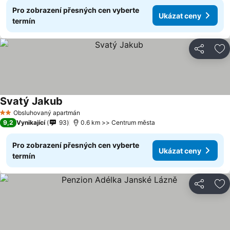
Pro zobrazení přesných cen vyberte
Ukázat ceny
termín
Sdílet
Př
Svatý Jakub
Ukázat ceny
Obsluhovaný apartmán
2 Počet hvězdiček
9,2
Vynikající
93
0.6 km >> Centrum města
Pro zobrazení přesných cen vyberte
Ukázat ceny
termín
Sdílet
Př