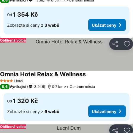
8,8
Vynikající
1 758
0.5 km >> Centrum města
1 354 Kč
Od
Zobrazte si ceny z
3 webů
Ukázat ceny
Oblíbená volba
Sdílet
Př
Omnia Hotel Relax & Wellness
Ukázat ceny
Hotel
4 Počet hvězdiček
8,6
Vynikající
3 946
0.7 km >> Centrum města
1 320 Kč
Od
Zobrazte si ceny z
6 webů
Ukázat ceny
Oblíbená volba