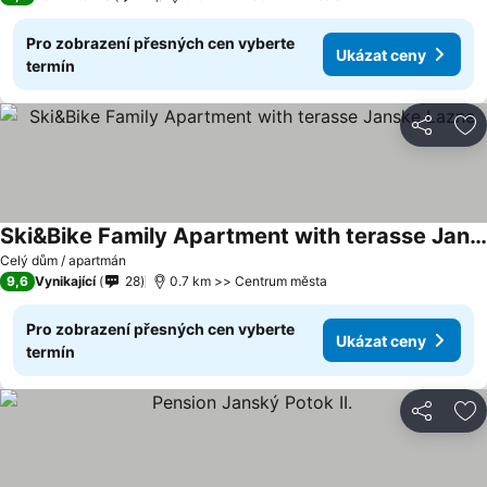
Pro zobrazení přesných cen vyberte
Ukázat ceny
termín
Sdílet
Př
Ski&Bike Family Apartment with terasse Janske Lazne
Ukázat ceny
Celý dům / apartmán
9,6
Vynikající
28
0.7 km >> Centrum města
Pro zobrazení přesných cen vyberte
Ukázat ceny
termín
Sdílet
Př