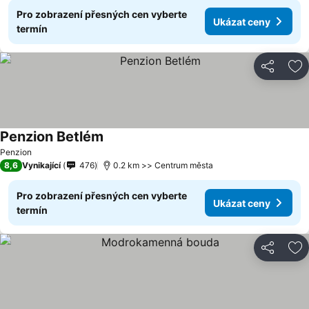
Pro zobrazení přesných cen vyberte
Ukázat ceny
termín
Sdílet
Př
Penzion Betlém
Ukázat ceny
Penzion
8,6
Vynikající
476
0.2 km >> Centrum města
Pro zobrazení přesných cen vyberte
Ukázat ceny
termín
Sdílet
Př