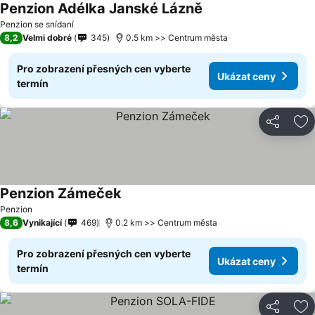
Penzion Adélka Janské Lázně
Ukázat ceny
Penzion se snídaní
8,2
Velmi dobré
345
0.5 km >> Centrum města
Pro zobrazení přesných cen vyberte
Ukázat ceny
termín
Sdílet
Př
Penzion Zámeček
Ukázat ceny
Penzion
8,6
Vynikající
469
0.2 km >> Centrum města
Pro zobrazení přesných cen vyberte
Ukázat ceny
termín
Sdílet
Př