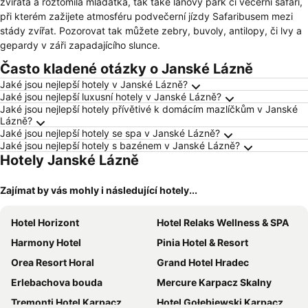
zvířata a roztomilá mláďátka, tak také lanový park či večerní safari,
při kterém zažijete atmosféru podvečerní jízdy Safaribusem mezi
stády zvířat. Pozorovat tak můžete zebry, buvoly, antilopy, či lvy a
gepardy v záři zapadajícího slunce.
Často kladené otázky o Janské Lázně
Jaké jsou nejlepší hotely v Janské Lázně?
Jaké jsou nejlepší luxusní hotely v Janské Lázně?
Jaké jsou nejlepší hotely přívětivé k domácím mazlíčkům v Janské
Lázně?
Jaké jsou nejlepší hotely se spa v Janské Lázně?
Jaké jsou nejlepší hotely s bazénem v Janské Lázně?
Hotely Janské Lázně
Zajímat by vás mohly i následující hotely...
Hotel Horizont
Hotel Relaks Wellness & SPA
Harmony Hotel
Pinia Hotel & Resort
Orea Resort Horal
Grand Hotel Hradec
Erlebachova bouda
Mercure Karpacz Skalny
Tremonti Hotel Karpacz
Hotel Gołębiewski Karpacz