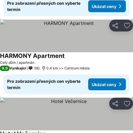
Pro zobrazení přesných cen vyberte
Ukázat ceny
termín
Sdílet
Př
HARMONY Apartment
Ukázat ceny
Celý dům / apartmán
9,0
Vynikající
58
0.4 km >> Centrum města
Pro zobrazení přesných cen vyberte
Ukázat ceny
termín
Sdílet
Př