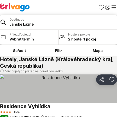
Oblíbené
Přihlási
Me
Destinace
Janské Lázně
Příjezd/odjezd
Hosté a pokoje
Vybrat termín
2 hosté, 1 pokoj
Seřadit
Filtr
Mapa
Hotely, Janské Lázně (Královéhradecký kraj,
Česká republika)
Vliv přijatých plateb na pořadí výsledků
Sdílet
Př
Residence Vyhlídka
Ukázat ceny
Hotel
4 Počet hvězdiček