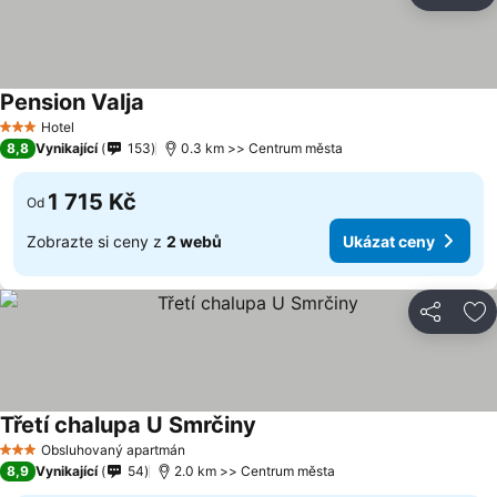
Př
Pension Valja
Ukázat ceny
Hotel
3 Počet hvězdiček
8,8
Vynikající
153
0.3 km >> Centrum města
1 715 Kč
Od
Zobrazte si ceny z
2 webů
Ukázat ceny
Sdílet
Př
Třetí chalupa U Smrčiny
Ukázat ceny
Obsluhovaný apartmán
3 Počet hvězdiček
8,9
Vynikající
54
2.0 km >> Centrum města