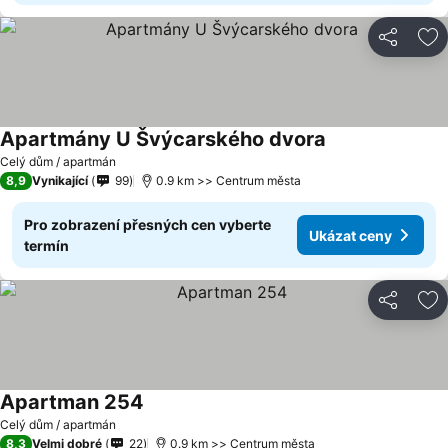
Sdílet
Př
Apartmány U Švýcarského dvora
Ukázat ceny
Celý dům / apartmán
8,9
Vynikající
99
0.9 km >> Centrum města
Pro zobrazení přesných cen vyberte
Ukázat ceny
termín
Sdílet
Př
Apartman 254
Ukázat ceny
Celý dům / apartmán
8,3
Velmi dobré
22
0.9 km >> Centrum města