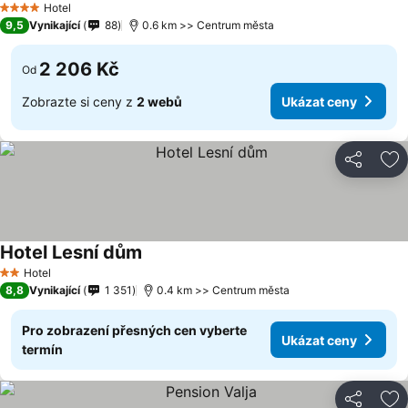
Hotel
4 Počet hvězdiček
9,5
Vynikající
88
0.6 km >> Centrum města
2 206 Kč
Od
Zobrazte si ceny z
2 webů
Ukázat ceny
Sdílet
Př
Hotel Lesní dům
Ukázat ceny
Hotel
2 Počet hvězdiček
8,8
Vynikající
1 351
0.4 km >> Centrum města
Pro zobrazení přesných cen vyberte
Ukázat ceny
termín
Sdílet