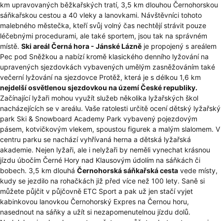
km upravovaných běžkařských tratí, 3,5 km dlouhou Černohorskou
sáňkařskou cestou a 40 vleky a lanovkami. Návštěvníci tohoto
malebného městečka, kteří svůj volný čas nechtějí strávit pouze
léčebnými procedurami, ale také sportem, jsou tak na správném
místě.
Ski areál Černá hora - Jánské Lázně
je propojený s areálem
Pec pod Sněžkou a nabízí kromě klasického denního lyžování na
upravených sjezdovkách vybavených umělým zasněžováním také
večerní lyžování na sjezdovce Protěž, která je s délkou 1,6 km
nejdelší osvětlenou sjezdovkou na území České republiky.
Začínající lyžaři mohou využít služeb několika lyžařských škol
nacházejících se v areálu. Vaše ratolesti určitě ocení dětský lyžařský
park Ski & Snowboard Academy Park vybavený pojezdovým
pásem, kotvičkovým vlekem, spoustou figurek a malým slalomem. V
centru parku se nachází vyhřívaná herna a dětská lyžařská
akademie. Nejen lyžaři, ale i nelyžaři by neměli vynechat krásnou
jízdu úbočím Černé Hory nad Klausovým údolím na sáňkách či
bobech. 3,5 km dlouhá
Černohorská sáňkařská cesta
vede místy,
kudy se jezdilo na rohačkách již před více než 100 lety. Saně si
můžete půjčit v půjčovně ETC Sport a pak už jen stačí vyjet
kabinkovou lanovkou Černohorský Expres na Černou horu,
nasednout na sáňky a užít si nezapomenutelnou jízdu dolů.