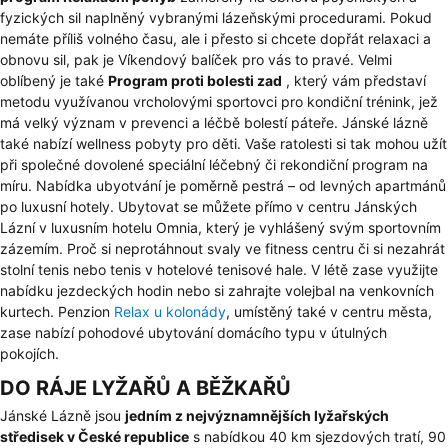
fyzických sil naplněný vybranými lázeňskými procedurami. Pokud
nemáte příliš volného času, ale i přesto si chcete dopřát relaxaci a
obnovu sil, pak je Víkendový balíček pro vás to pravé. Velmi
oblíbený je také
Program proti bolesti zad
, který vám představí
metodu využívanou vrcholovými sportovci pro kondiční trénink, jež
má velký význam v prevenci a léčbě bolestí páteře. Jánské lázně
také nabízí wellness pobyty pro děti. Vaše ratolesti si tak mohou užít
při společné dovolené speciální léčebný či rekondiční program na
míru. Nabídka ubyotvání je poměrně pestrá – od levných apartmánů
po luxusní hotely. Ubytovat se můžete přímo v centru Jánských
Lázní v luxusním hotelu
Omnia
, který je vyhlášený svým sportovním
zázemím. Proč si neprotáhnout svaly ve fitness centru či si nezahrát
stolní tenis nebo tenis v hotelové tenisové hale. V létě zase využijte
nabídku jezdeckých hodin nebo si zahrajte volejbal na venkovních
kurtech. Penzion
Relax u kolonády
, umístěný také v centru města,
zase nabízí pohodové ubytování domácího typu v útulných
pokojích.
DO RÁJE LYŽAŘŮ A BĚŽKAŘŮ
Jánské Lázně jsou
jedním z nejvýznamnějších lyžařských
středisek v České republice
s nabídkou 40 km sjezdových tratí, 90