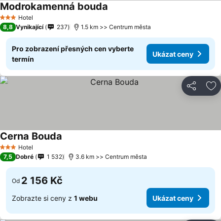
Modrokamenná bouda
Ukázat ceny
Hotel
3 Počet hvězdiček
8,8
Vynikající
237
1.5 km >> Centrum města
Pro zobrazení přesných cen vyberte
Ukázat ceny
termín
Sdílet
Př
Cerna Bouda
Ukázat ceny
Hotel
3 Počet hvězdiček
7,5
Dobré
1 532
3.6 km >> Centrum města
2 156 Kč
Od
Zobrazte si ceny z
1 webu
Ukázat ceny