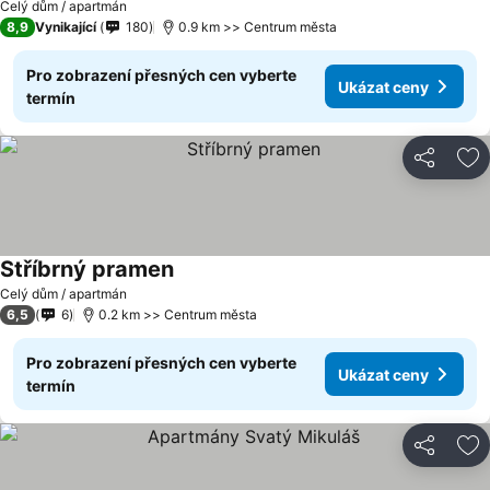
Celý dům / apartmán
8,9
Vynikající
180
0.9 km >> Centrum města
Pro zobrazení přesných cen vyberte
Ukázat ceny
termín
Sdílet
Př
Stříbrný pramen
Ukázat ceny
Celý dům / apartmán
6,5
6
0.2 km >> Centrum města
Pro zobrazení přesných cen vyberte
Ukázat ceny
termín
Sdílet
Př