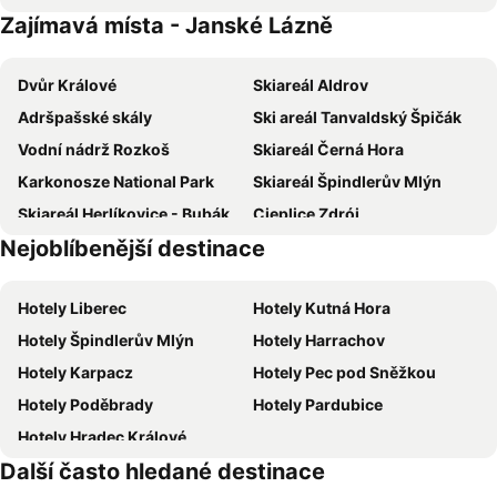
Zajímavá místa - Janské Lázně
Omnia Hotel Relax & Wellness
Wellness Hotel Windsor
Hotel Davídek
Hotel Vltava
Dvůr Králové
Skiareál Aldrov
Residence Vyhlídka
Resort Špindl Hotel & Aquapark
Adršpašské skály
Ski areál Tanvaldský Špičák
Hotel Adam Trutnov
Green Mountain Hotel & Apartments
Vodní nádrž Rozkoš
Skiareál Černá Hora
Guest House Honzik
Penzion Kobr
Karkonosze National Park
Skiareál Špindlerův Mlýn
Mövenpick Resort & Spa Karpacz
Hotel Olympie
Skiareál Herlíkovice - Bubákov
Cieplice Zdrój
Hotel Zátiší
tx HOTEL
Nejoblíbenější destinace
Skiareál Kněžický vrch Vrchlabí
Skiport Velká Úpa
Hotel Central 1920
Hotel Auri
Horní Domky – Lysá Hora
Zámek Hrádek u Nechanic
Penzion U Skutilů
Pension Říp
Hotely Liberec
Hotely Kutná Hora
Ski Pec
Lanová dráha Snežka
Penzion Marienka
Interhotel Montana
Hotely Špindlerův Mlýn
Hotely Harrachov
Skiareál Benecko
Sportovní Areál Harrachov
Horský hotel Žižkova bouda
Penzion Pohoda
Hotely Karpacz
Hotely Pec pod Sněžkou
Jakuszyce
Śnieżka Kompleks Narciarski
Hotel Zátiší
Hotel Flora
Hotely Poděbrady
Hotely Pardubice
Skiarena Krkonoše
Horní Maršov
Hotel Zelený potok
Hotel Horec
Hotely Hradec Králové
Skipark Černý Důl
Skipark Mladé Buky
Pomněnka
Wellness Hotel Astra
Další často hledané destinace
Skiport Velká Úpa
Sagasserovy boudy – Velká Úpa
Villa Hubertus
Hotel Vyhlídka