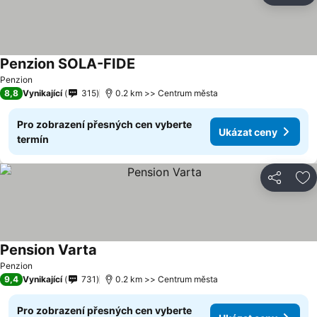
Penzion SOLA-FIDE
Ukázat ceny
Penzion
8,8
Vynikající
315
0.2 km >> Centrum města
Pro zobrazení přesných cen vyberte
Ukázat ceny
termín
Sdílet
Př
Pension Varta
Ukázat ceny
Penzion
9,4
Vynikající
731
0.2 km >> Centrum města
Pro zobrazení přesných cen vyberte