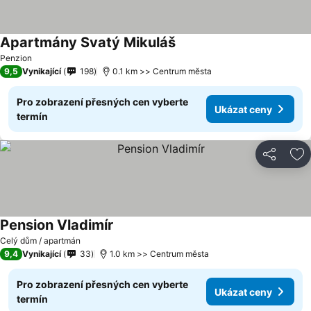
Apartmány Svatý Mikuláš
Ukázat ceny
Penzion
9,5
Vynikající
198
0.1 km >> Centrum města
Pro zobrazení přesných cen vyberte
Ukázat ceny
termín
Sdílet
Př
Pension Vladimír
Ukázat ceny
Celý dům / apartmán
9,4
Vynikající
33
1.0 km >> Centrum města
Pro zobrazení přesných cen vyberte
Ukázat ceny
termín