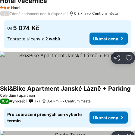
Hotel Večernice
Ukázat ceny
Hotel
3 Počet hvězdiček
/
0.8 km >> Centrum města
Žádné hodnocení není k dispozici
5 074 Kč
Od
Zobrazte si ceny z
2 webů
Ukázat ceny
Sdílet
Př
Ski&Bike Apartment Janské Lázně + Parking
U
Celý dům / apartmán
9,9
Vynikající
17
0.4 km >> Centrum města
Pro zobrazení přesných cen vyberte
Ukázat ceny
termín