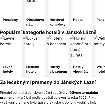
Penziony
Obsluhova
Hotelové
Hostel
Penz
ný
komplexy
apartmán
Populární kategorie hotelů v Janské Lázně
Levné
Luxusní
Hotely
Hotely
Well
hotely
hotely
s bazénem
vhodné
hotel
pro
domácí
Za léčebnými prameny do Jánských Lázní
zvířata
Přírodní bohatství Jánských Lázní spočívá v
léčivém termálním
pramenu
, který byl podle pověsti objeven již roku 1006. První
využívání pramene bylo spíše praktické k pohonu vodního kola.