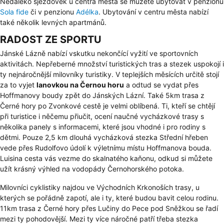
Nedaleko sjezdovek u centra města se můžete ubytovat v penzionu
Sola fide
či v penzionu
Adélka
. Ubytování v centru města nabízí
také několik levných apartmánů.
RADOST ZE SPORTU
Jánské Lázně nabízí vskutku nekončící vyžití ve sportovních
aktivitách. Nepřeberné množství turistických tras a stezek uspokojí i
ty nejnáročnější milovníky turistiky. V teplejších měsících určitě stojí
za to vyjet
lanovkou na Černou horu
a odtud se vydat přes
Hoffmanovy boudy zpět do Jánských Lázní. Také 5km trasa z
Černé hory po Zvonkové cestě je velmi oblíbená. Ti, kteří se chtějí
při turistice i něčemu přiučit, ocení naučné vycházkové trasy s
několika panely s informacemi, které jsou vhodné i pro rodiny s
dětmi. Pouze 2,5 km dlouhá vycházková stezka Střední hřeben
vede přes Rudolfovo údolí k výletnímu místu Hoffmanova bouda.
Luisina cesta vás vezme do skalnatého kaňonu, odkud si můžete
užít krásný výhled na vodopády Černohorského potoka.
Milovníci cyklistiky najdou ve Východních Krkonoších trasy, u
kterých se pořádně zapotí, ale i ty, které budou bavit celou rodinu.
11km trasa z Černé hory přes Lučiny do Pece pod Sněžkou se řadí
mezi ty pohodovější. Mezi ty více náročné patří třeba stezka