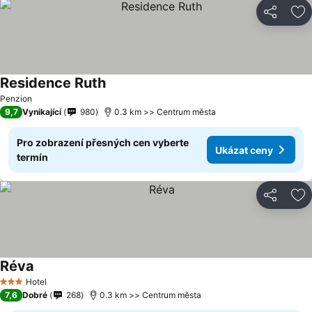
Sdílet
Př
Residence Ruth
Ukázat ceny
Penzion
9,7
Vynikající
980
0.3 km >> Centrum města
Pro zobrazení přesných cen vyberte
Ukázat ceny
termín
Sdílet
Př
Réva
Ukázat ceny
Hotel
3 Počet hvězdiček
7,6
Dobré
268
0.3 km >> Centrum města