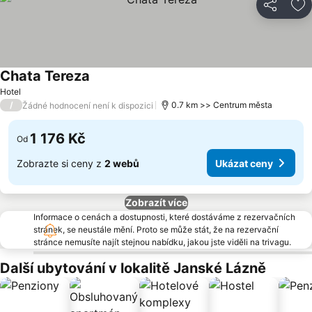
Sdílet
Př
Chata Tereza
Ukázat ceny
Hotel
/
0.7 km >> Centrum města
Žádné hodnocení není k dispozici
1 176 Kč
Od
Zobrazte si ceny z
2 webů
Ukázat ceny
Zobrazít více
Informace o cenách a dostupnosti, které dostáváme z rezervačních
stránek, se neustále mění. Proto se může stát, že na rezervační
stránce nemusíte najít stejnou nabídku, jakou jste viděli na trivagu.
Další ubytování v lokalitě Janské Lázně