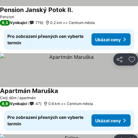
Pension Janský Potok II.
Ukázat ceny
Penzion
9,3
Vynikající
776
0.2 km >> Centrum města
Pro zobrazení přesných cen vyberte
Ukázat ceny
termín
Sdílet
Př
Apartmán Maruška
Ukázat ceny
Celý dům / apartmán
8,9
Vynikající
47
0.6 km >> Centrum města
Pro zobrazení přesných cen vyberte
Ukázat ceny
termín