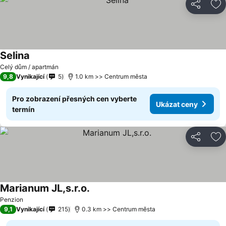
Sdílet
Př
Selina
Ukázat ceny
Celý dům / apartmán
9,8
Vynikající
5
1.0 km >> Centrum města
Pro zobrazení přesných cen vyberte
Ukázat ceny
termín
Sdílet
Př
Marianum JL,s.r.o.
Ukázat ceny
Penzion
9,1
Vynikající
215
0.3 km >> Centrum města