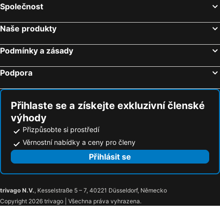
Společnost
Brno, Jihomoravský kraj Hotely
Karlovy Vary, Karlovarský kraj Hotely
Chalupa U smrku
Pension Alexander
Olomouc, Olomoucký kraj Hotely
Mikulov, Jihomoravský kraj Hotely
Výrovka
Pension&restaurace Zelený Mlýn
Naše produkty
Plzeň, Plzeňský kraj Hotely
Český Krumlov, Jihočeský kraj Hotely
Chata Mísečky
Zajazd Magrani
Podmínky a zásady
Ostrava, Moravskoslezský kraj Hotely
Bukovina
Hotel Obzor
Kiosek U Staré Lanovky
Ubytovani Kocova
Podpora
Přihlaste se a získejte exkluzivní členské
výhody
Přizpůsobte si prostředí
Věrnostní nabídky a ceny pro členy
Přihlásit se
trivago N.V.
, Kesselstraße 5 – 7, 40221 Düsseldorf, Německo
Copyright 2026 trivago | Všechna práva vyhrazena.