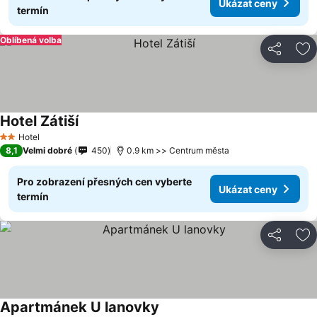
Ukázat ceny
termín
Oblíbená volba
Sdílet
Př
Hotel Zátiší
Ukázat ceny
Hotel
2 Počet hvězdiček
8,1
Velmi dobré
450
0.9 km >> Centrum města
Pro zobrazení přesných cen vyberte
Ukázat ceny
termín
Sdílet
Př
Apartmánek U lanovky
Ukázat ceny