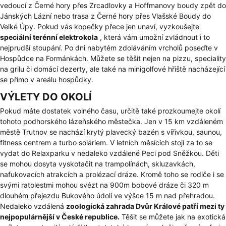
vedoucí z Černé hory přes Zrcadlovky a Hoffmanovy boudy zpět do
Jánských Lázní nebo trasa z Černé hory přes Vlašské Boudy do
Velké Úpy. Pokud vás kopečky přece jen unaví, vyzkoušejte
speciální terénní elektrokola
, která vám umožní zvládnout i to
nejprudší stoupání. Po dni nabytém zdoláváním vrcholů poseďte v
Hospůdce na Formánkách. Můžete se těšit nejen na pizzu, speciality
na grilu či domácí dezerty, ale také na minigolfové hřiště nacházející
se přímo v areálu hospůdky.
VÝLETY DO OKOLÍ
Pokud máte dostatek volného času, určitě také prozkoumejte okolí
tohoto podhorského lázeňského městečka. Jen v 15 km vzdáleném
městě Trutnov se nachází krytý plavecký bazén s vířivkou, saunou,
fitness centrem a turbo soláriem. V letních měsících stojí za to se
vydat do Relaxparku v nedaleko vzdálené Peci pod Sněžkou. Děti
se mohou dosyta vyskotačit na trampolínách, skluzavkách,
nafukovacích atrakcích a prolézací dráze. Kromě toho se rodiče i se
svými ratolestmi mohou svézt na 900m bobové dráze či 320 m
dlouhém přejezdu Bukového údolí ve výšce 15 m nad přehradou.
Nedaleko vzdálená
zoologická zahrada Dvůr Králové patří mezi ty
nejpopulárnější v České republice.
Těšit se můžete jak na exotická