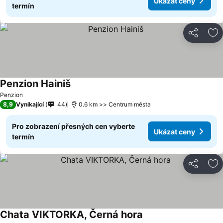
Ukázat ceny
termín
Sdílet
Př
Penzion Hainiš
Ukázat ceny
Penzion
8,9
Vynikající
44
0.6 km >> Centrum města
Pro zobrazení přesných cen vyberte
Ukázat ceny
termín
Sdílet
Př
Chata VIKTORKA, Černá hora
Ukázat ceny