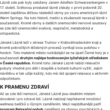
Lázně zde pak byly založeny Janem Adolfem Schwarzenbergem v
17. století. Světovou proslulost lázně získaly v první polovině 20.
století úspěšnou léčbou následků obrny po vzoru amerických lázní
Warm Springs. Na tuto historii, tradici a zkušenosti navazují lázně v
současnosti. Kromě obrny a dalších onemocnění nervové soustavy
se zde léčí onemocnění svalová, respirační, metabolická a
ortopedická.
Jánské Lázně leží v okrese Trutnov v Královéhradeckém kraji a
kromě pokročilých léčebných procesů vynikají svou polohou v
horách. Toto malebné město rozkládající se na úpatí Černé hory je v
současnosti
druhým nejlépe hodnoceným lyžařských střediskem
v České republice.
Kromě toho Jánské Lázně nabízí relaxační
pobyty vhodné pro děti i dospělé a bohaté kulturní vyžití. Jejich
návštěvu si tak užije každý, kdo má rád spojení relaxace s aktivním
odpočinkem.
K PRAMENU ZDRAVÍ
Ač se zde léčí nemocní, Jánské Lázně jsou ideálním místem
dovolené i pro zdravé lidi. Lázně nabízejí nepřeberné množství
wellness balíčků s různým zaměřením. Mezi nejoblíbenější patří
program Relaxační pohyb
zaměřený na obnovu psychických a