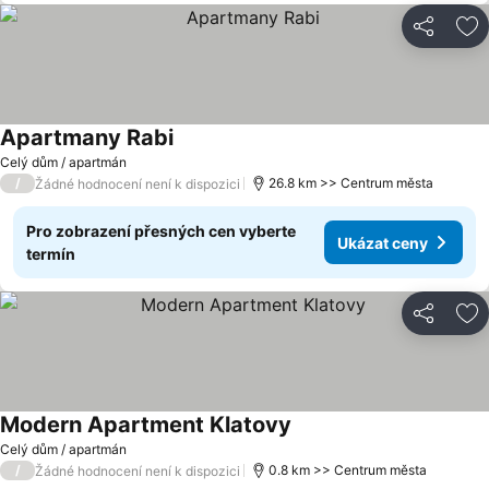
Sdílet
Př
Apartmany Rabi
Celý dům / apartmán
/
26.8 km >> Centrum města
Žádné hodnocení není k dispozici
Pro zobrazení přesných cen vyberte
Ukázat ceny
termín
Sdílet
Př
Modern Apartment Klatovy
Celý dům / apartmán
/
0.8 km >> Centrum města
Žádné hodnocení není k dispozici