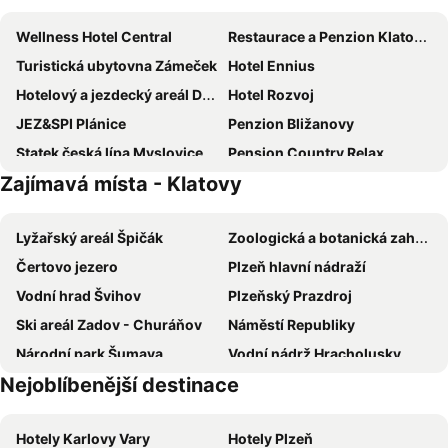
Wellness Hotel Central
Restaurace a Penzion Klatovský Dvůr
Turistická ubytovna Zámeček
Hotel Ennius
Hotelový a jezdecký areál Dvůr Krutěnice
Hotel Rozvoj
JEZ&SPI Plánice
Penzion Bližanovy
Statek česká lípa Myslovice
Pension Country Relax
Zajímavá místa - Klatovy
Penzion Janovice
MOTOREST-PENSION U HRACHŮ,s.r.o.
Penzion Nemílek
Volf
Lyžařský areál Špičák
Zoologická a botanická zahrada města Plzně
Hotel Rual
Chata Jezevec
Čertovo jezero
Plzeň hlavní nádraží
Chalupa Na Šumavě
Sport
Vodní hrad Švihov
Plzeňský Prazdroj
Pension Svihovsky Dvur
Wellness And Sport Jas Depoltice
Ski areál Zadov - Churáňov
Náměstí Republiky
Hotel Nová Koruna
Zach
Národní park Šumava
Vodní nádrž Hracholusky
Hotel Prichovice
Chalupa Na Bucharu
Nejoblíbenější destinace
Skigebiet Großer Arber
Zadov – Kobyla
Ski areál U Horejšů - Zadov
Skiareál U Čápa
Hotely Karlovy Vary
Hotely Plzeň
Skiareál Železná Ruda - Belveder
Ski areál Kvilda