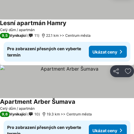
Lesní apartmán Hamry
Celý dům / apartmán
9,5
Vynikající
11
22.1 km >> Centrum města
Pro zobrazení přesných cen vyberte
Ukázat ceny
termín
Sdílet
Př
Apartment Arber Šumava
Celý dům / apartmán
9,6
Vynikající
10
19.3 km >> Centrum města
Pro zobrazení přesných cen vyberte
Ukázat ceny
termín