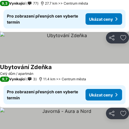
9,3
Vynikající
77
27.7 km >> Centrum města
Pro zobrazení přesných cen vyberte
Ukázat ceny
termín
Sdílet
Př
Ubytování Zdeňka
Celý dům / apartmán
9,7
Vynikající
3
11.4 km >> Centrum města
Pro zobrazení přesných cen vyberte
Ukázat ceny
termín
Sdílet
Př