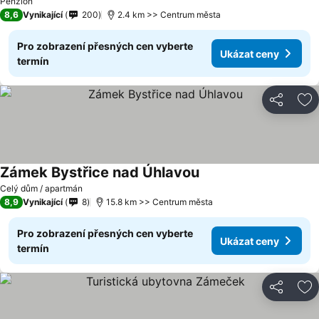
Penzion
8,6
Vynikající
200
2.4 km >> Centrum města
Pro zobrazení přesných cen vyberte
Ukázat ceny
termín
Sdílet
Př
Zámek Bystřice nad Úhlavou
Celý dům / apartmán
8,9
Vynikající
8
15.8 km >> Centrum města
Pro zobrazení přesných cen vyberte
Ukázat ceny
termín
Sdílet
Př