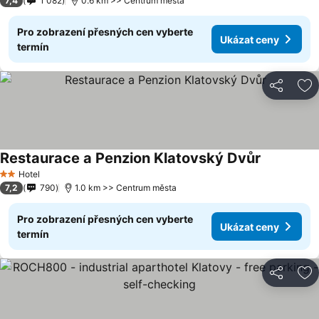
7,4
1 082
0.6 km >> Centrum města
Pro zobrazení přesných cen vyberte
Ukázat ceny
termín
Sdílet
Př
Restaurace a Penzion Klatovský Dvůr
Hotel
2 Počet hvězdiček
7,2
790
1.0 km >> Centrum města
Pro zobrazení přesných cen vyberte
Ukázat ceny
termín
Sdílet
Př