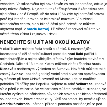
vchodem. Ve středověku byl považován za roh jednorožce, odtud je
tedy název lékárny. Najdete tu také třístupňovou lékárenskou pec,
ojedinělou v celé Evropě. Až do roku 1966 zde byl normální provoz,
poté byl interiér upraven na lékárnické muzeum. V blízkosti
historického centra, ale v klidné části plné zeleně, se můžete
ubytovat např. v
hotelu Rozvoj
. Při včasné rezervaci můžete ve
městě třeba získat i zajímavou slevu.
NENECHTE SI UJÍT ANI OKOLÍ KLATOV
V okolí Klatov najdete řadu hradů a zámků. K neznámějším
bezesporu náleží národní kulturní památka
hrad Rabí
patřící k
nejmohutnějším a nejrozsáhlejším středověkým hradním stavbám v
Čechách. Dále asi 13 km od Klatov můžete vidět zříceninu
hradu
Klenová
s nádherným výhledem na Šumavu. Navštívit můžete také
známý
Švihov
, pozdně gotický vodní hrad s vodním opevňovacím
systémem při řece Úhlavě severně od Klatov, kde se natáčela
pohádka Tři oříšky pro Popelku. Najdete tu také
Velhartice
, rodové
sídlo pánů z Velhartic. Ve Velharticích můžete navštívit i skanzen, ve
kterém vyrůstá na základech původních staveb zaniklého předhradí
soubor staveb lidové architektury. Vaší pozornosti by neměla ujít ani
Americká zahrada
, národní přírodní památka rozkládající se pod