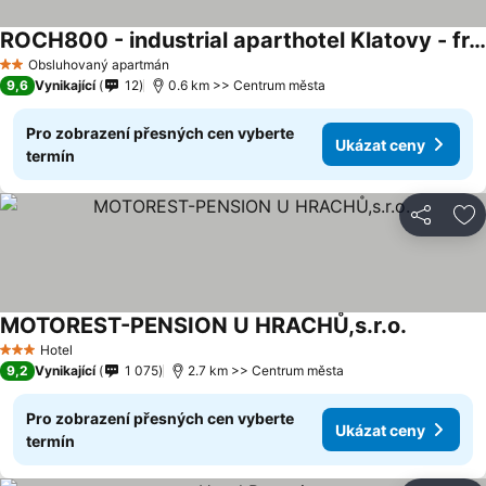
ROCH800 - industrial aparthotel Klatovy - free parking - self-checking
Obsluhovaný apartmán
2 Počet hvězdiček
9,6
Vynikající
12
0.6 km >> Centrum města
Pro zobrazení přesných cen vyberte
Ukázat ceny
termín
Sdílet
Př
MOTOREST-PENSION U HRACHŮ,s.r.o.
Hotel
3 Počet hvězdiček
9,2
Vynikající
1 075
2.7 km >> Centrum města
Pro zobrazení přesných cen vyberte
Ukázat ceny
termín