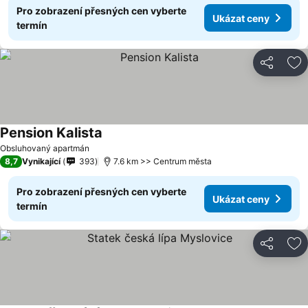
Pro zobrazení přesných cen vyberte
Ukázat ceny
termín
Sdílet
Př
Pension Kalista
Obsluhovaný apartmán
8,7
Vynikající
393
7.6 km >> Centrum města
Pro zobrazení přesných cen vyberte
Ukázat ceny
termín
Sdílet
Př