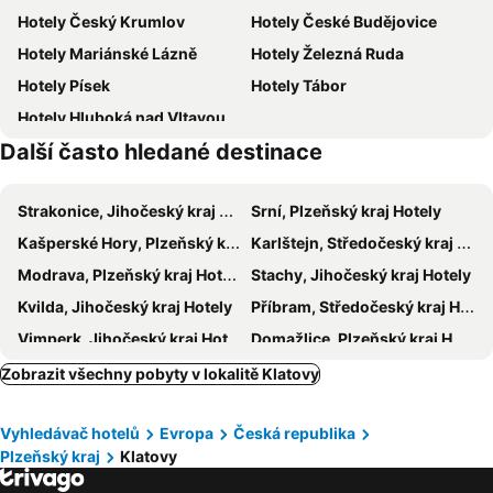
Hotely Český Krumlov
Hotely České Budějovice
Hrad Kašperk
Zámek Lnáře
Hotely Mariánské Lázně
Hotely Železná Ruda
Pancíř
Großer Arber
Hotely Písek
Hotely Tábor
Státní hrad Velhartice
Ski areál Javorná
Hotely Hluboká nad Vltavou
Hrad Rabí
Alpalouka
Další často hledané destinace
Pivovarské muzeum
Ski areál Kasperské Hory
Nationalpark Bayerischer Wald
Rotunda svatý Petra a Pavla
Strakonice, Jihočeský kraj Hotely
Srní, Plzeňský kraj Hotely
Ruine Neunußberg
Seepark
Kašperské Hory, Plzeňský kraj Hotely
Karlštejn, Středočeský kraj Hotely
Modrava, Plzeňský kraj Hotely
Stachy, Jihočeský kraj Hotely
Kvilda, Jihočeský kraj Hotely
Příbram, Středočeský kraj Hotely
Vimperk, Jihočeský kraj Hotely
Domažlice, Plzeňský kraj Hotely
Horní Planá, Jihočeský kraj Hotely
Sušice, Plzeňský kraj Hotely
Zobrazit všechny pobyty v lokalitě Klatovy
Řezno, Bavorsko Hotely
Loket, Karlovarský kraj Hotely
Vyhledávač hotelů
Evropa
Česká republika
Prachatice, Jihočeský kraj Hotely
Černá v Pošumaví, Jihočeský kraj Hotely
Plzeňský kraj
Klatovy
Rakovník, Středočeský kraj Hotely
Pňovany, Plzeňský kraj Hotely