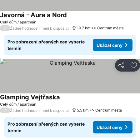
Javorná - Aura a Nord
Celý dům / apartmán
/
19.7 km >> Centrum města
Žádné hodnocení není k dispozici
Pro zobrazení přesných cen vyberte
Ukázat ceny
termín
Sdílet
Př
Glamping Vejtřaska
Celý dům / apartmán
/
5.5 km >> Centrum města
Žádné hodnocení není k dispozici
Pro zobrazení přesných cen vyberte
Ukázat ceny
termín