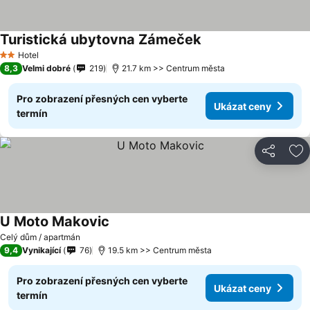
Turistická ubytovna Zámeček
Hotel
2 Počet hvězdiček
8,3
Velmi dobré
219
21.7 km >> Centrum města
Pro zobrazení přesných cen vyberte
Ukázat ceny
termín
Sdílet
Př
U Moto Makovic
Celý dům / apartmán
9,4
Vynikající
76
19.5 km >> Centrum města
Pro zobrazení přesných cen vyberte
Ukázat ceny
termín