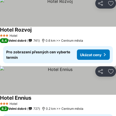
Sdílet
Př
Hotel Rozvoj
Hotel
3 Počet hvězdiček
8,4
Velmi dobré
741
0.6 km >> Centrum města
Pro zobrazení přesných cen vyberte
Ukázat ceny
termín
Sdílet
Př
Hotel Ennius
Hotel
3 Počet hvězdiček
8,2
Velmi dobré
727
0.2 km >> Centrum města