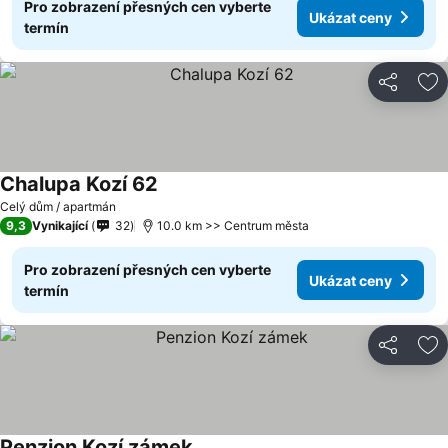
Pro zobrazení přesných cen vyberte
Ukázat ceny
termín
Sdílet
Př
Chalupa Kozí 62
Celý dům / apartmán
9,3
Vynikající
32
10.0 km >> Centrum města
Pro zobrazení přesných cen vyberte
Ukázat ceny
termín
Sdílet
Př
Penzion Kozí zámek