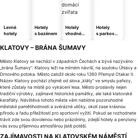
Levné
Hotely
Hotely
Hotely
hotely
s bazénem
vhodné
s parkován
pro
ím
domácí
KLATOVY – BRÁNA ŠUMAVY
zvířata
Město Klatovy se nachází v západních Čechách a bývá nazýváno
„brána Šumavy“. Klatovy leží na mírném návrší, na soutoku Úhlavy a
Drnového potoka. Město založil okolo roku 1260 Přemysl Otakar II.
Název Klatovy pochází zřejmě od slova „kláty“ ve smyslu pařezy,
které zůstaly na místě po vykácení lesa. Město proslavily nejen
tradiční výrobky, zajímavé historické památky, ale také klatovské
karafiáty. Návštěva tohoto města vám nabídne pozoruhodné
městské pamětihodnosti a svérázné uličky, okolí zase krásnou
přírodu a řadu příležitostí pro sportovní vyžití. Pokud se rozhodnete
trávit zde svou dovolenou nebo prázdniny, zdejší hotely a penziony
vás svou příjemnou atmosférou jistě potěší.
ZAJÍMAVOSTI NA KLATOVSKÉM NÁMĚSTÍ