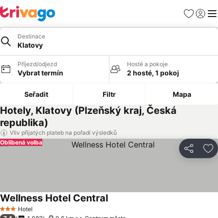
Oblíbené
Přihlási
Me
Destinace
Klatovy
Příjezd/odjezd
Hosté a pokoje
Vybrat termín
2 hosté, 1 pokoj
Seřadit
Filtr
Mapa
Hotely, Klatovy (Plzeňský kraj, Česká
republika)
Vliv přijatých plateb na pořadí výsledků
Oblíbená volba
Sdílet
Př
Wellness Hotel Central
Hotel
3 Počet hvězdiček