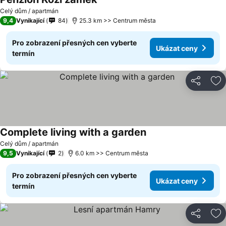
Celý dům / apartmán
9,4
Vynikající
84
25.3 km >> Centrum města
Pro zobrazení přesných cen vyberte
Ukázat ceny
termín
Sdílet
Př
Complete living with a garden
Celý dům / apartmán
9,5
Vynikající
2
6.0 km >> Centrum města
Pro zobrazení přesných cen vyberte
Ukázat ceny
termín
Sdílet
Př