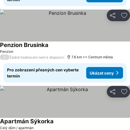
Sdílet
Př
Penzion Brusinka
Penzion
/
7.6 km >> Centrum města
Žádné hodnocení není k dispozici
Pro zobrazení přesných cen vyberte
Ukázat ceny
termín
Sdílet
Př
Apartmán Sýkorka
Celý dům / apartmán