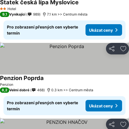
Statek česká lípa Myslovice
Hotel
2 Počet hvězdiček
9,1
Vynikající
989
7.1 km >> Centrum města
Pro zobrazení přesných cen vyberte
Ukázat ceny
termín
Sdílet
Př
Penzion Poprda
Penzion
8,2
Velmi dobré
468
0.3 km >> Centrum města
Pro zobrazení přesných cen vyberte
Ukázat ceny
termín
Sdílet
Př