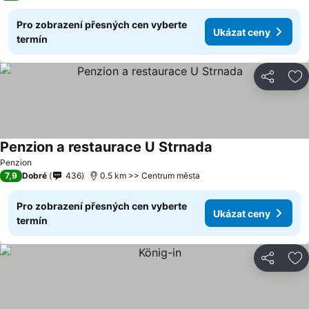
Pro zobrazení přesných cen vyberte
Ukázat ceny
termín
Sdílet
Př
Penzion a restaurace U Strnada
Penzion
7,9
Dobré
436
0.5 km >> Centrum města
Pro zobrazení přesných cen vyberte
Ukázat ceny
termín
Sdílet
Př