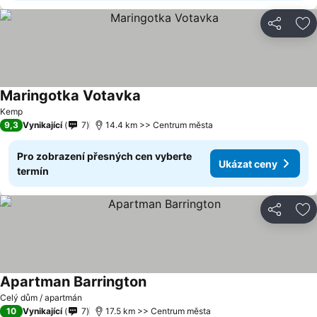
Sdílet
Př
Maringotka Votavka
Kemp
9,3
Vynikající
7
14.4 km >> Centrum města
Pro zobrazení přesných cen vyberte
Ukázat ceny
termín
Sdílet
Př
Apartman Barrington
Celý dům / apartmán
10
Vynikající
7
17.5 km >> Centrum města