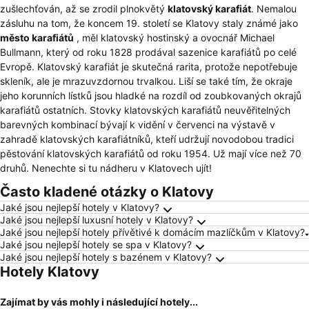
zušlechťován, až se zrodil plnokvětý
klatovský karafiát
. Nemalou
zásluhu na tom, že koncem 19. století se Klatovy staly známé jako
město karafiátů
, měl klatovský hostinský a ovocnář Michael
Bullmann, který od roku 1828 prodával sazenice karafiátů po celé
Evropě. Klatovský karafiát je skutečná rarita, protože nepotřebuje
skleník, ale je mrazuvzdornou trvalkou. Liší se také tím, že okraje
jeho korunních lístků jsou hladké na rozdíl od zoubkovaných okrajů
karafiátů ostatních. Stovky klatovských karafiátů neuvěřitelných
barevných kombinací bývají k vidění v červenci na výstavě v
zahradě klatovských karafiátníků, kteří udržují novodobou tradici
pěstování klatovských karafiátů od roku 1954. Už mají více než 70
druhů. Nenechte si tu nádheru v Klatovech ujít!
Často kladené otázky o Klatovy
Jaké jsou nejlepší hotely v Klatovy?
Jaké jsou nejlepší luxusní hotely v Klatovy?
Jaké jsou nejlepší hotely přívětivé k domácím mazlíčkům v Klatovy?
Jaké jsou nejlepší hotely se spa v Klatovy?
Jaké jsou nejlepší hotely s bazénem v Klatovy?
Hotely Klatovy
Zajímat by vás mohly i následující hotely...