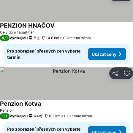
PENZION HNAČOV
Celý dům / apartmán
8,9
Vynikající
51
14.6 km >> Centrum města
Pro zobrazení přesných cen vyberte
Ukázat ceny
termín
Sdílet
Př
Penzion Kotva
Penzion
9,1
Vynikající
448
0.2 km >> Centrum města
Pro zobrazení přesných cen vyberte
Ukázat ceny