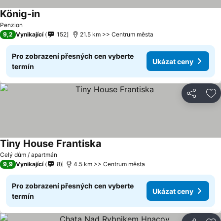
König-in
Penzion
9,2
Vynikající
152
21.5 km >> Centrum města
Pro zobrazení přesných cen vyberte
Ukázat ceny
termín
Sdílet
Př
Tiny House Frantiska
Celý dům / apartmán
9,9
Vynikající
8
4.5 km >> Centrum města
Pro zobrazení přesných cen vyberte
Ukázat ceny
termín