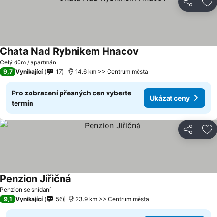
Sdílet
Př
Chata Nad Rybnikem Hnacov
Celý dům / apartmán
9,7
Vynikající
17
14.6 km >> Centrum města
Pro zobrazení přesných cen vyberte
Ukázat ceny
termín
Sdílet
Př
Penzion Jiřičná
Penzion se snídaní
9,1
Vynikající
56
23.9 km >> Centrum města