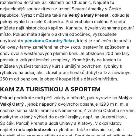
rozhlednou Bolfánek asi kilometr od Chudenic. Najdete tu
nejucelenější soubor dřevin z území Severní Ameriky v České
republice. Vyrazit můžete také na
Velký a Malý Prenet
, odkud je
pěkný výhled na celé Klatovsko. Pod vrcholem malého Prenetu
můžete najít historickou kapli sv. Kunhuty, bývalé významné poutní
místo. Pokud máte zájem o aktivní odpočinek, vyzkoušejte
ubytování v
penzionu Country Relax
, který je začleněn do areálu
Galloway-farmy zaměřené na chov skotu pastevním způsobem a
chov ovcí a westernových plemen koní. Je obklopen 200 hektary
pastvin a velkými lesními komplexy. Kromě jízdy na koních tu
můžete využívat tenisový kurt s umělým povrchem, rybníky k
rybolovu na udici, ale i zkusit práci honáků dobytka tzv. cowboys.
250 m od penzionu je obecní koupaliště s dětským hřištěm.
KAM ZA TURISTIKOU A SPORTEM
Pokud podnikáte rádi pěší výlety v přírodě, pak vyrazte na
Malý a
Velký Ostrý
, jehož nápadný dvojvrchol dosahuje 1293 m n. m. a
nachází se na státní hranici s Německem. Z vrcholu Ostrého se vám
naskytne krásný výhled do okolní krajiny, např. na Jezerní Horu,
Špičák, Pancíř, Prenet a údolí Úhlavy a Klatovy. V okolí Klatov
najdete řadu
cyklostezek
a cyklotras, takže milovníci kol, ale i
bruslaři, si tu opravdu přijdou na své. Startuje tu také několik cyklo