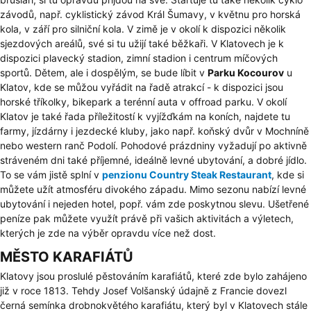
závodů, např. cyklistický závod Král Šumavy, v květnu pro horská
kola, v září pro silniční kola. V zimě je v okolí k dispozici několik
sjezdových areálů, své si tu užijí také běžkaři. V Klatovech je k
dispozici plavecký stadion, zimní stadion i centrum míčových
sportů. Dětem, ale i dospělým, se bude líbit v
Parku Kocourov
u
Klatov, kde se můžou vyřádit na řadě atrakcí - k dispozici jsou
horské tříkolky, bikepark a terénní auta v offroad parku. V okolí
Klatov je také řada příležitostí k vyjížďkám na koních, najdete tu
farmy, jízdárny i jezdecké kluby, jako např. koňský dvůr v Mochníně
nebo western ranč Podolí. Pohodové prázdniny vyžadují po aktivně
stráveném dni také příjemné, ideálně levné ubytování, a dobré jídlo.
To se vám jistě splní v
penzionu Country Steak Restaurant
, kde si
můžete užít atmosféru divokého západu. Mimo sezonu nabízí levné
ubytování i nejeden hotel, popř. vám zde poskytnou slevu. Ušetřené
peníze pak můžete využít právě při vašich aktivitách a výletech,
kterých je zde na výběr opravdu více než dost.
MĚSTO KARAFIÁTŮ
Klatovy jsou proslulé pěstováním karafiátů, které zde bylo zahájeno
již v roce 1813. Tehdy Josef Volšanský údajně z Francie dovezl
černá semínka drobnokvětého karafiátu, který byl v Klatovech stále