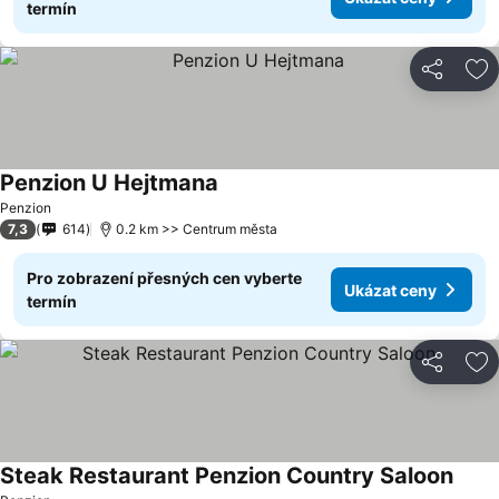
termín
Sdílet
Př
Penzion U Hejtmana
Penzion
7,3
614
0.2 km >> Centrum města
Pro zobrazení přesných cen vyberte
Ukázat ceny
termín
Sdílet
Př
Steak Restaurant Penzion Country Saloon