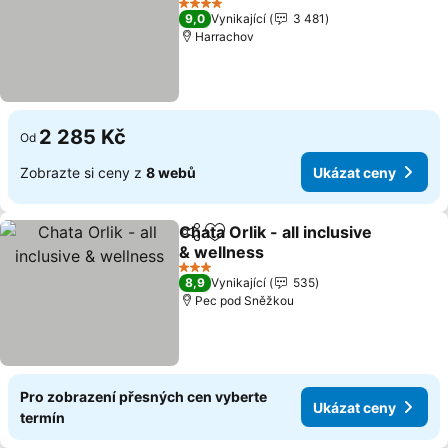
4 Počet hvězdiček
9,0
Vynikající
3 481
Harrachov
2 285 Kč
Od
Zobrazte si ceny z
8 webů
Ukázat ceny
Chata Orlik - all inclusive
Sdílet
Přidat na seznam oblíbených h
& wellness
3 Počet hvězdiček
8,9
Vynikající
535
Pec pod Sněžkou
Pro zobrazení přesných cen vyberte
Ukázat ceny
termín