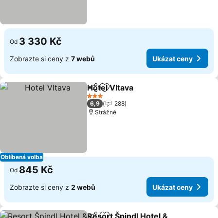
3 330 Kč
Od
Zobrazte si ceny z
7 webů
Ukázat ceny
Hotel Vltava
Sdílet
Přidat na seznam oblíbených h
3 Počet hvězdiček
6,9
288
Strážné
Oblíbená volba
845 Kč
Od
Zobrazte si ceny z
2 webů
Ukázat ceny
Resort Špindl Hotel &