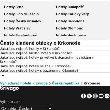
Hotely Brno
Hotely Budapešť
Hotely Lido di Jesolo
Hotely Karlovy Vary
Hotely Český Krumlov
Hotely Barcelona
Hotely Vratislav
Hotely Olomouc
Hotely Balatonfüred
Hotely Hustopeče
Často kladené otázky o Krkonoše
Hotely Vídeň
Hotely Hurghada
Jaké jsou nejlepší hotely v Krkonoše?
Hotely Bratislava
Hotely Kolobrzeg
Jaké jsou nejlepší luxusní hotely v Krkonoše?
Hotely Třeboň
Hotely Málaga
Jaké jsou nejlepší hotely přívětivé k domácím mazlíčkům v
Krkonoše?
Hotely Amsterdam
Hotely Ostrava
Jaké jsou nejlepší hotely se spa v Krkonoše?
Jaké jsou nejlepší hotely s bazénem v Krkonoše?
Hotely Lignano Sabbiadoro
Hotely Itálie
Hotely Vysočina
Hotely Istrie
Vyhledávač hotelů
Evropa
Česká republika
Krkonoše
Hotely Kréta
Hotely Tunisko
Hotely Rakousko
Hotely Polsko
Facebook
Twitter
Insta
Yo
Hotely Slovinsko
Hotely Jeseníky
Vyberte zemi
Hotely Korfu
Hotely Emilia-Romagna