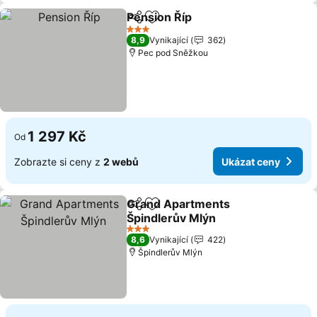
Pension Říp
Sdílet
Přidat na seznam oblíbených h
3 Počet hvězdiček
8,9
Vynikající
362
Pec pod Sněžkou
1 297 Kč
Od
Zobrazte si ceny z
2 webů
Ukázat ceny
Grand Apartments
Sdílet
Přidat na seznam oblíbených h
Špindlerův Mlýn
3 Počet hvězdiček
8,6
Vynikající
422
Špindlerův Mlýn