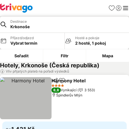
Oblíbené
Přihlási
Me
Destinace
Krkonoše
Příjezd/odjezd
Hosté a pokoje
Vybrat termín
2 hosté, 1 pokoj
Seřadit
Filtr
Mapa
Hotely, Krkonoše (Česká republika)
Vliv přijatých plateb na pořadí výsledků
Harmony Hotel
Sdílet
Přidat na seznam oblíbených h
4 Počet hvězdiček
8,8
Vynikající
3 553
Špindlerův Mlýn