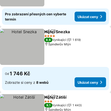
Pro zobrazení přesných cen vyberte
Ukázat ceny
termín
Hotel Snezka
Sdílet
Přidat na seznam oblíbených h
4 Počet hvězdiček
8,6
Vynikající
1 619
Špindlerův Mlýn
1 746 Kč
Od
Zobrazte si ceny z
8 webů
Ukázat ceny
Hotel Zátiší
Sdílet
Přidat na seznam oblíbených h
3 Počet hvězdiček
9,1
Vynikající
1 443
Špindlerův Mlýn