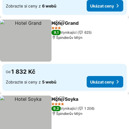
Zobrazte si ceny z
6 webů
Ukázat ceny
Hotel Grand
Sdílet
Přidat na seznam oblíbených h
3 Počet hvězdiček
9,1
Vynikající
625
Špindlerův Mlýn
1 832 Kč
Od
Zobrazte si ceny z
5 webů
Ukázat ceny
Hotel Soyka
Sdílet
Přidat na seznam oblíbených h
4 Počet hvězdiček
9,2
Vynikající
1 206
Špindlerův Mlýn