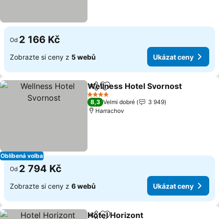
2 166 Kč
Od
Zobrazte si ceny z
5 webů
Ukázat ceny
Wellness Hotel Svornost
Sdílet
Přidat na seznam oblíbených h
4 Počet hvězdiček
8,3
Velmi dobré
3 949
Harrachov
Oblíbená volba
2 794 Kč
Od
Zobrazte si ceny z
6 webů
Ukázat ceny
Hotel Horizont