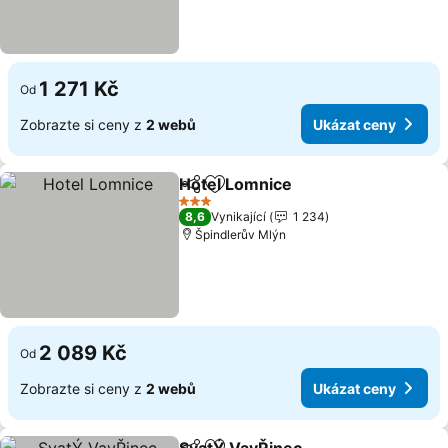
1 271 Kč
Od
Zobrazte si ceny z
2 webů
Ukázat ceny
Hotel Lomnice
Sdílet
Přidat na seznam oblíbených h
3 Počet hvězdiček
8,6
Vynikající
1 234
Špindlerův Mlýn
2 089 Kč
Od
Zobrazte si ceny z
2 webů
Ukázat ceny