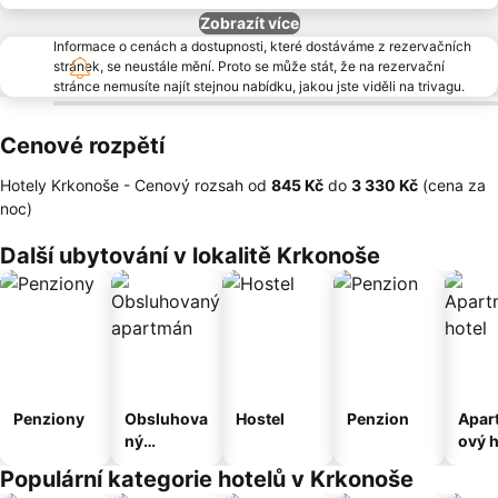
Zobrazít více
Informace o cenách a dostupnosti, které dostáváme z rezervačních
stránek, se neustále mění. Proto se může stát, že na rezervační
stránce nemusíte najít stejnou nabídku, jakou jste viděli na trivagu.
Cenové rozpětí
Hotely Krkonoše -
Cenový rozsah
od
‎845 Kč
do
‎3 330 Kč
(cena za
noc)
Další ubytování v lokalitě Krkonoše
Penziony
Obsluhova
Hostel
Penzion
Apar
ný
ový h
apartmán
Populární kategorie hotelů v Krkonoše