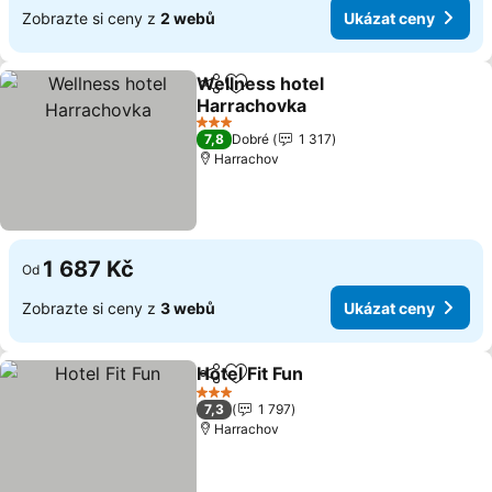
Zobrazte si ceny z
2 webů
Ukázat ceny
Wellness hotel
Sdílet
Přidat na seznam oblíbených h
Harrachovka
3 Počet hvězdiček
7,8
Dobré
1 317
Harrachov
1 687 Kč
Od
Zobrazte si ceny z
3 webů
Ukázat ceny
Hotel Fit Fun
Sdílet
Přidat na seznam oblíbených h
3 Počet hvězdiček
7,3
1 797
Harrachov