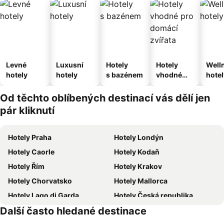
Levné
Luxusní
Hotely
Hotely
Well
hotely
hotely
s bazénem
vhodné
hotel
pro
domácí
Od těchto oblíbených destinací vás dělí jen
zvířata
pár kliknutí
Hotely Praha
Hotely Londýn
Hotely Caorle
Hotely Kodaň
Hotely Řím
Hotely Krakov
Hotely Chorvatsko
Hotely Mallorca
Hotely Lago di Garda
Hotely Česká republika
Další často hledané destinace
Hotely Šumava
Hotely Wolfgangsee