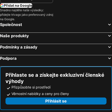
Hotely Krkonoše
Hotely Španělsko
Přidat na Google
Snadno najděte naše výsledky:
Hotely Jihočeský kraj
Hotely Salzburk a okolí
přidejte trivago jako preferovaný zdroj
Hotely Rhodos
Hotely Albánie
na Google.
Společnost
Hotely Kypr
Hotely Koh Samui
Naše produkty
Podmínky a zásady
Podpora
Přihlaste se a získejte exkluzivní členské
výhody
Přizpůsobte si prostředí
Věrnostní nabídky a ceny pro členy
Přihlásit se