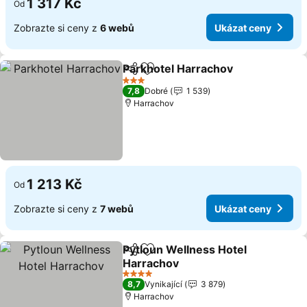
1 317 Kč
Od
Zobrazte si ceny z
6 webů
Ukázat ceny
Parkhotel Harrachov
Sdílet
Přidat na seznam oblíbených h
3 Počet hvězdiček
7,8
Dobré
1 539
Harrachov
1 213 Kč
Od
Zobrazte si ceny z
7 webů
Ukázat ceny
Pytloun Wellness Hotel
Sdílet
Přidat na seznam oblíbených h
Harrachov
4 Počet hvězdiček
8,7
Vynikající
3 879
Harrachov