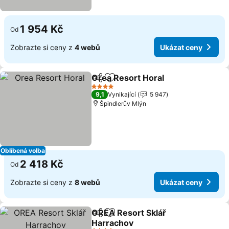
1 954 Kč
Od
Zobrazte si ceny z
4 webů
Ukázat ceny
Orea Resort Horal
Sdílet
Přidat na seznam oblíbených h
4 Počet hvězdiček
9,1
Vynikající
5 947
Špindlerův Mlýn
Oblíbená volba
2 418 Kč
Od
Zobrazte si ceny z
8 webů
Ukázat ceny
OREA Resort Sklář
Sdílet
Přidat na seznam oblíbených h
Harrachov