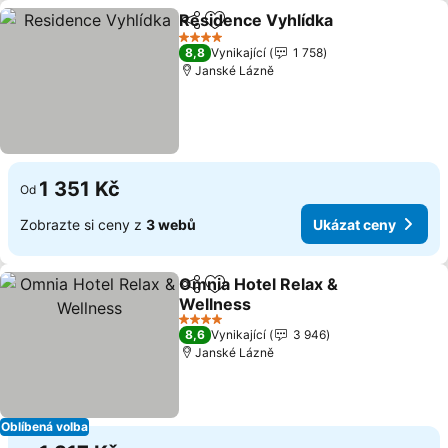
Residence Vyhlídka
Sdílet
Přidat na seznam oblíbených h
4 Počet hvězdiček
8,8
Vynikající
1 758
Janské Lázně
1 351 Kč
Od
Zobrazte si ceny z
3 webů
Ukázat ceny
Omnia Hotel Relax &
Sdílet
Přidat na seznam oblíbených h
Wellness
4 Počet hvězdiček
8,6
Vynikající
3 946
Janské Lázně
Oblíbená volba