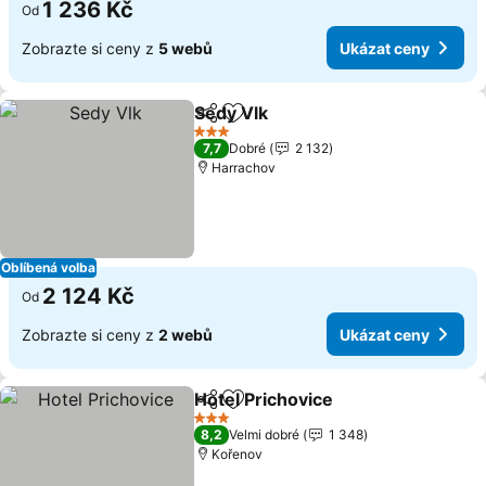
1 236 Kč
Od
Zobrazte si ceny z
5 webů
Ukázat ceny
Sedy Vlk
Sdílet
Přidat na seznam oblíbených h
3 Počet hvězdiček
7,7
Dobré
2 132
Harrachov
Oblíbená volba
2 124 Kč
Od
Zobrazte si ceny z
2 webů
Ukázat ceny
Hotel Prichovice
Sdílet
Přidat na seznam oblíbených h
3 Počet hvězdiček
8,2
Velmi dobré
1 348
Kořenov