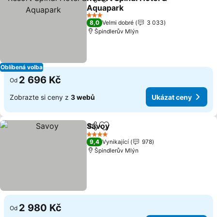
Sdílet
Přidat na seznam oblíbených h
Aquapark
3 Počet hvězdiček
8,0
Velmi dobré
3 033
Špindlerův Mlýn
Oblíbená volba
2 696 Kč
Od
Zobrazte si ceny z
3 webů
Ukázat ceny
Savoy
Sdílet
Přidat na seznam oblíbených h
4 Počet hvězdiček
9,4
Vynikající
978
Špindlerův Mlýn
2 980 Kč
Od