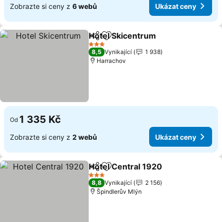
Zobrazte si ceny z
6 webů
Ukázat ceny
Hotel Skicentrum
Sdílet
Přidat na seznam oblíbených h
3 Počet hvězdiček
8,5
Vynikající
1 938
Harrachov
1 335 Kč
Od
Zobrazte si ceny z
2 webů
Ukázat ceny
Hotel Central 1920
Sdílet
Přidat na seznam oblíbených h
3 Počet hvězdiček
8,8
Vynikající
2 156
Špindlerův Mlýn