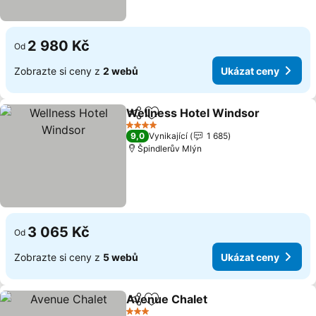
2 980 Kč
Od
Zobrazte si ceny z
2 webů
Ukázat ceny
Wellness Hotel Windsor
Sdílet
Přidat na seznam oblíbených h
4 Počet hvězdiček
9,0
Vynikající
1 685
Špindlerův Mlýn
3 065 Kč
Od
Zobrazte si ceny z
5 webů
Ukázat ceny
Avenue Chalet
Sdílet
Přidat na seznam oblíbených h