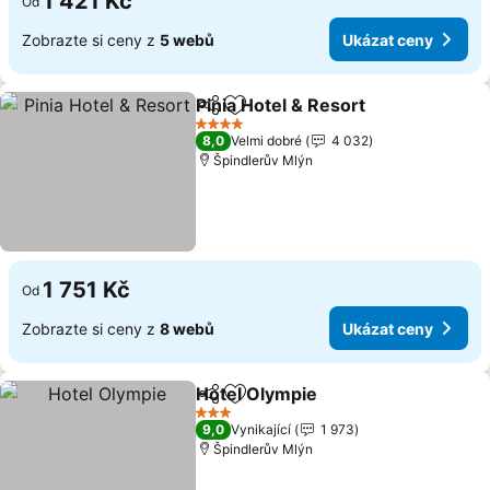
1 421 Kč
Od
Zobrazte si ceny z
5 webů
Ukázat ceny
Pinia Hotel & Resort
Sdílet
Přidat na seznam oblíbených h
4 Počet hvězdiček
8,0
Velmi dobré
4 032
Špindlerův Mlýn
1 751 Kč
Od
Zobrazte si ceny z
8 webů
Ukázat ceny
Hotel Olympie
Sdílet
Přidat na seznam oblíbených h
3 Počet hvězdiček
9,0
Vynikající
1 973
Špindlerův Mlýn