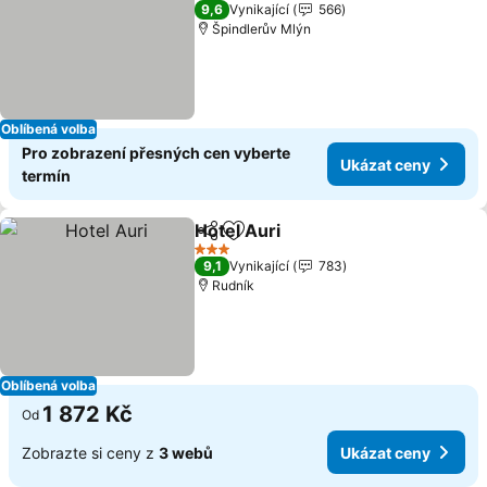
3 Počet hvězdiček
9,6
Vynikající
566
Špindlerův Mlýn
Oblíbená volba
Pro zobrazení přesných cen vyberte
Ukázat ceny
termín
Hotel Auri
Sdílet
Přidat na seznam oblíbených h
3 Počet hvězdiček
9,1
Vynikající
783
Rudník
Oblíbená volba
1 872 Kč
Od
Zobrazte si ceny z
3 webů
Ukázat ceny