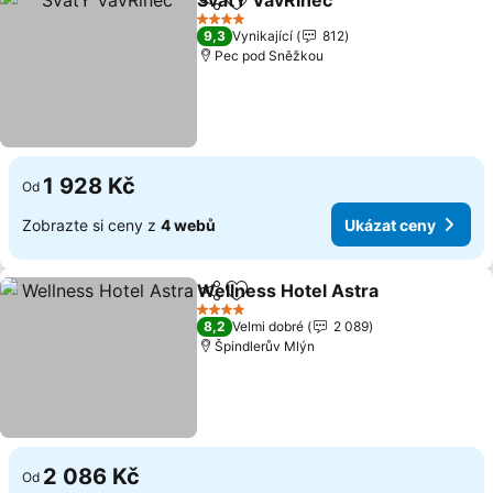
SvatÝ VavŘinec
Sdílet
Přidat na seznam oblíbených h
4 Počet hvězdiček
9,3
Vynikající
812
Pec pod Sněžkou
1 928 Kč
Od
Zobrazte si ceny z
4 webů
Ukázat ceny
Wellness Hotel Astra
Sdílet
Přidat na seznam oblíbených h
4 Počet hvězdiček
8,2
Velmi dobré
2 089
Špindlerův Mlýn
2 086 Kč
Od