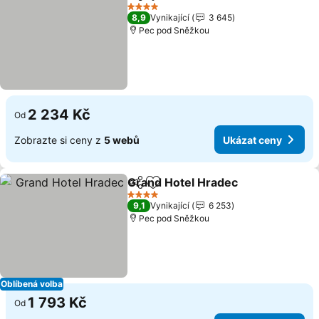
Sdílet
Přidat na seznam oblíbených h
4 Počet hvězdiček
8,9
Vynikající
3 645
Pec pod Sněžkou
2 234 Kč
Od
Zobrazte si ceny z
5 webů
Ukázat ceny
Grand Hotel Hradec
Sdílet
Přidat na seznam oblíbených h
4 Počet hvězdiček
9,1
Vynikající
6 253
Pec pod Sněžkou
Oblíbená volba
1 793 Kč
Od