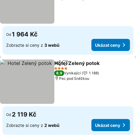
1 964 Kč
Od
Zobrazte si ceny z
3 webů
Ukázat ceny
Hotel Zelený potok
Sdílet
Přidat na seznam oblíbených h
4 Počet hvězdiček
8,9
Vynikající
1 188
Pec pod Sněžkou
2 119 Kč
Od
Zobrazte si ceny z
2 webů
Ukázat ceny