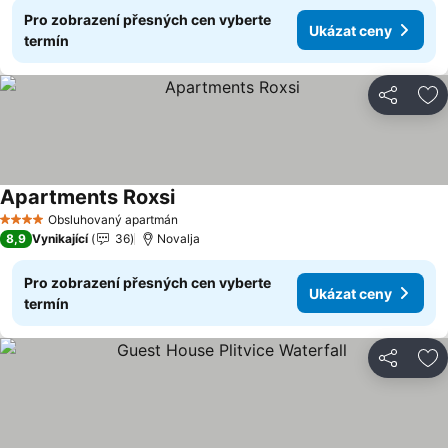
Pro zobrazení přesných cen vyberte
Ukázat ceny
termín
Sdílet
Př
Apartments Roxsi
Obsluhovaný apartmán
4 Počet hvězdiček
8,9
Vynikající
36
Novalja
Pro zobrazení přesných cen vyberte
Ukázat ceny
termín
Sdílet
Př