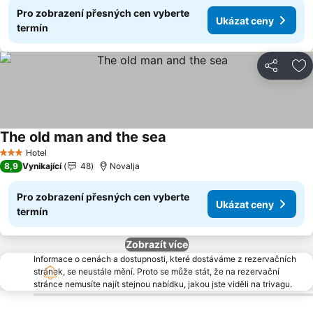
Pro zobrazení přesných cen vyberte
Ukázat ceny
termín
Sdílet
Př
The old man and the sea
Hotel
3 Počet hvězdiček
8,9
Vynikající
48
Novalja
Pro zobrazení přesných cen vyberte
Ukázat ceny
termín
Zobrazít více
Informace o cenách a dostupnosti, které dostáváme z rezervačních
stránek, se neustále mění. Proto se může stát, že na rezervační
stránce nemusíte najít stejnou nabídku, jakou jste viděli na trivagu.