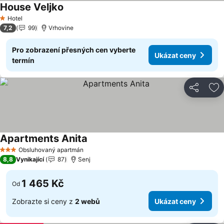
House Veljko
Hotel
1 Počet hvězdiček
7,2
99
Vrhovine
Pro zobrazení přesných cen vyberte
Ukázat ceny
termín
Sdílet
Př
Apartments Anita
Obsluhovaný apartmán
3 Počet hvězdiček
8,8
Vynikající
87
Senj
1 465 Kč
Od
Zobrazte si ceny z
2 webů
Ukázat ceny