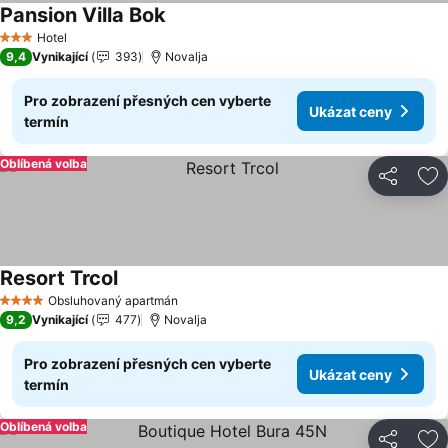
Pansion Villa Bok
Hotel
3 Počet hvězdiček
9,4
Vynikající
393
Novalja
Pro zobrazení přesných cen vyberte
Ukázat ceny
termín
Oblíbená volba
Sdílet
Př
Resort Trcol
Obsluhovaný apartmán
4 Počet hvězdiček
9,2
Vynikající
477
Novalja
Pro zobrazení přesných cen vyberte
Ukázat ceny
termín
Oblíbená volba