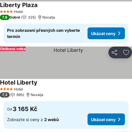
Liberty Plaza
Hotel
4 Počet hvězdiček
7,8
Dobré
325
Novalja
Pro zobrazení přesných cen vyberte
Ukázat ceny
termín
Oblíbená volba
Sdílet
Př
Hotel Liberty
Hotel
4 Počet hvězdiček
7,3
695
Novalja
3 165 Kč
Od
Zobrazte si ceny z
2 webů
Ukázat ceny