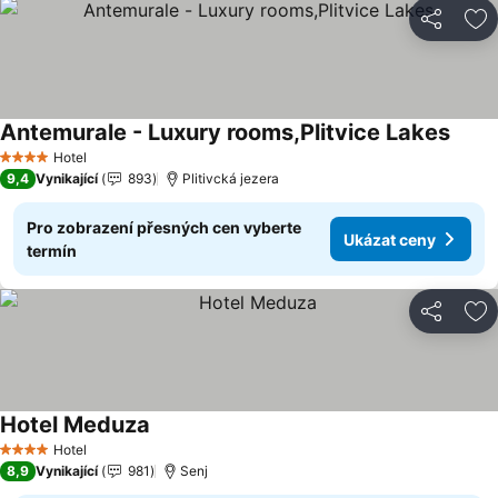
Sdílet
Př
Antemurale - Luxury rooms,Plitvice Lakes
Hotel
4 Počet hvězdiček
9,4
Vynikající
893
Plitivcká jezera
Pro zobrazení přesných cen vyberte
Ukázat ceny
termín
Sdílet
Př
Hotel Meduza
Hotel
4 Počet hvězdiček
8,9
Vynikající
981
Senj