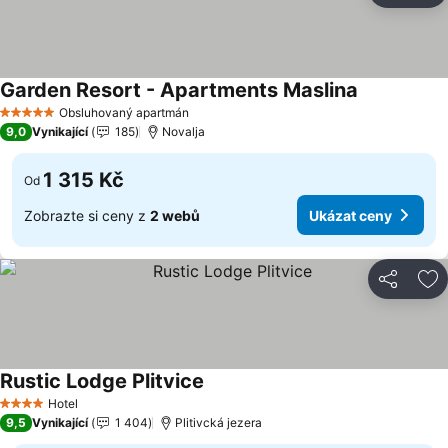
Garden Resort - Apartments Maslina
Obsluhovaný apartmán
5 Počet hvězdiček
9,0
Vynikající
185
Novalja
1 315 Kč
Od
Zobrazte si ceny z
2 webů
Ukázat ceny
Sdílet
Př
Rustic Lodge Plitvice
Hotel
4 Počet hvězdiček
9,5
Vynikající
1 404
Plitivcká jezera