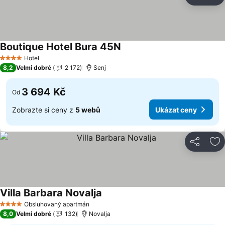
Sdílet
Př
Boutique Hotel Bura 45N
Hotel
4 Počet hvězdiček
8,2
Velmi dobré
2 172
Senj
3 694 Kč
Od
Zobrazte si ceny z
5 webů
Ukázat ceny
Sdílet
Př
Villa Barbara Novalja
Obsluhovaný apartmán
4 Počet hvězdiček
8,0
Velmi dobré
132
Novalja