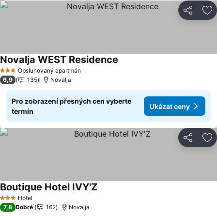
Sdílet
Př
Novalja WEST Residence
Obsluhovaný apartmán
3 Počet hvězdiček
6,9
135
Novalja
Pro zobrazení přesných cen vyberte
Ukázat ceny
termín
Sdílet
Př
Boutique Hotel IVY'Z
Hotel
3 Počet hvězdiček
7,8
Dobré
162
Novalja