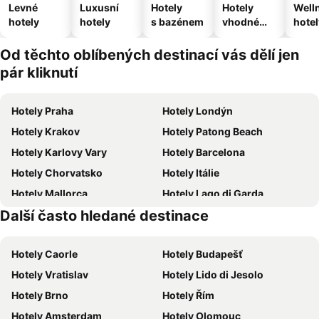
Levné
Luxusní
Hotely
Hotely
Well
hotely
hotely
s bazénem
vhodné
hotel
pro
domácí
Od těchto oblíbených destinací vás dělí jen
zvířata
pár kliknutí
Hotely Praha
Hotely Londýn
Hotely Krakov
Hotely Patong Beach
Hotely Karlovy Vary
Hotely Barcelona
Hotely Chorvatsko
Hotely Itálie
Hotely Mallorca
Hotely Lago di Garda
Další často hledané destinace
Hotely Česká republika
Hotely Krkonoše
Hotely Caorle
Hotely Budapešť
Hotely Vratislav
Hotely Lido di Jesolo
Hotely Brno
Hotely Řím
Hotely Amsterdam
Hotely Olomouc