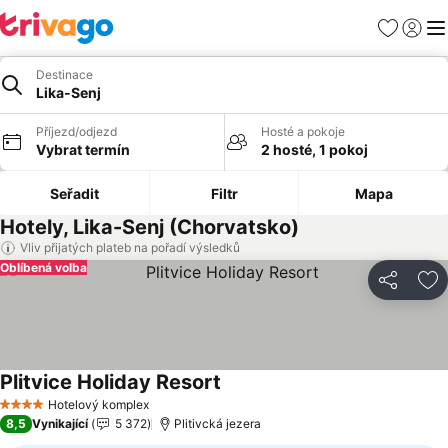
Oblíbené
Přihlási
Me
Destinace
Lika-Senj
Příjezd/odjezd
Hosté a pokoje
Vybrat termín
2 hosté, 1 pokoj
Seřadit
Filtr
Mapa
Hotely, Lika-Senj (Chorvatsko)
Vliv přijatých plateb na pořadí výsledků
Oblíbená volba
Sdílet
Př
Plitvice Holiday Resort
Hotelový komplex
4 Počet hvězdiček
8,5
Vynikající
5 372
Plitivcká jezera