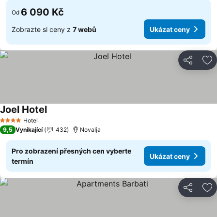
6 090 Kč
Od
Zobrazte si ceny z
7 webů
Ukázat ceny
Sdílet
Př
Joel Hotel
Hotel
4 Počet hvězdiček
9,5
Vynikající
432
Novalja
Pro zobrazení přesných cen vyberte
Ukázat ceny
termín
Sdílet
Př