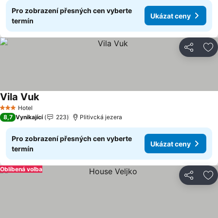
Pro zobrazení přesných cen vyberte
Ukázat ceny
termín
Sdílet
Př
Vila Vuk
Hotel
3 Počet hvězdiček
8,7
Vynikající
223
Plitivcká jezera
Pro zobrazení přesných cen vyberte
Ukázat ceny
termín
Oblíbená volba
Sdílet
Př