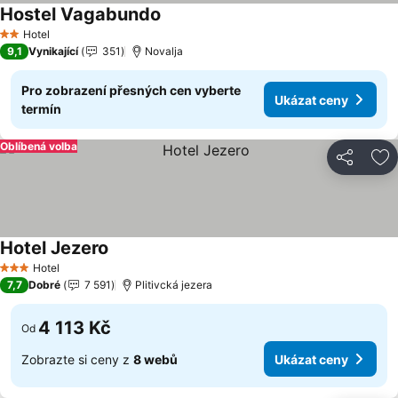
Hostel Vagabundo
Hotel
2 Počet hvězdiček
9,1
Vynikající
351
Novalja
Pro zobrazení přesných cen vyberte
Ukázat ceny
termín
Oblíbená volba
Sdílet
Př
Hotel Jezero
Hotel
3 Počet hvězdiček
7,7
Dobré
7 591
Plitivcká jezera
4 113 Kč
Od
Zobrazte si ceny z
8 webů
Ukázat ceny