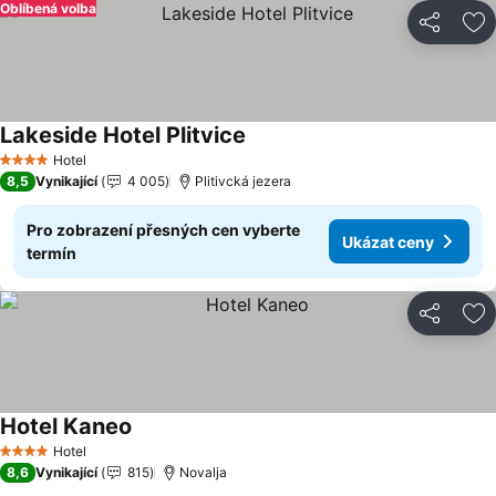
Oblíbená volba
Sdílet
Př
Lakeside Hotel Plitvice
Hotel
4 Počet hvězdiček
8,5
Vynikající
4 005
Plitivcká jezera
Pro zobrazení přesných cen vyberte
Ukázat ceny
termín
Sdílet
Př
Hotel Kaneo
Hotel
4 Počet hvězdiček
8,6
Vynikající
815
Novalja