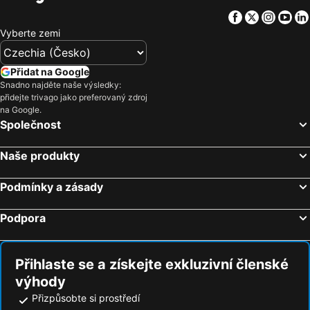
Facebook
Twitter
Insta
Yo
Vyberte zemi
Přidat na Google
Snadno najděte naše výsledky:
přidejte trivago jako preferovaný zdroj
na Google.
Společnost
Naše produkty
Podmínky a zásady
Podpora
Přihlaste se a získejte exkluzivní členské
výhody
Přizpůsobte si prostředí