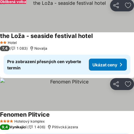
Oblíbená volba
Sdílet
Př
the Loža - seaside festival hotel
Hotel
2 Počet hvězdiček
7,4
1 083
Novalja
Pro zobrazení přesných cen vyberte
Ukázat ceny
termín
Sdílet
Př
Fenomen Plitvice
Hotelový komplex
4 Počet hvězdiček
9,4
Vynikající
1 406
Plitivcká jezera