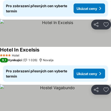
Pro zobrazení přesných cen vyberte
Ukázat ceny
termín
Sdílet
Př
Hotel In Excelsis
Hotel
4 Počet hvězdiček
9,1
Vynikající
1 026
Novalja
Pro zobrazení přesných cen vyberte
Ukázat ceny
termín
Sdílet
Př