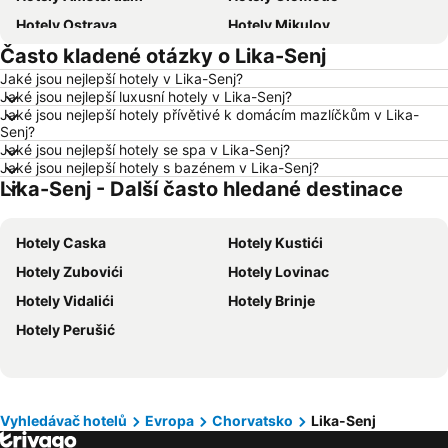
Hotely Ostrava
Hotely Mikulov
Často kladené otázky o Lika-Senj
Hotely Hurghada
Hotely Znojmo
Jaké jsou nejlepší hotely v Lika-Senj?
Hotely Kolobrzeg
Hotely Lignano Sabbiadoro
Jaké jsou nejlepší luxusní hotely v Lika-Senj?
Hotely Nice
Hotely Verona
Jaké jsou nejlepší hotely přívětivé k domácím mazlíčkům v Lika-
Senj?
Hotely České Budějovice
Hotely Manavgat
Jaké jsou nejlepší hotely se spa v Lika-Senj?
Jaké jsou nejlepší hotely s bazénem v Lika-Senj?
Hotely Český Krumlov
Hotely Šumava
Lika-Senj - Další často hledané destinace
Hotely Beskydy
Hotely Rakousko
Hotely Polsko
Hotely Albánie
Hotely Caska
Hotely Kustići
Hotely Egypt
Hotely Kypr
Hotely Zubovići
Hotely Lovinac
Hotely Gran Canaria
Hotely Vysočina
Hotely Vidalići
Hotely Brinje
Hotely Jeseníky
Hotely Istrie
Hotely Perušić
Hotely Emilia-Romagna
Hotely Španělsko
Hotely Madeira
Hotely Moravský kras
Hotely Slovinsko
Hotely Wolfgangsee
Vyhledávač hotelů
Evropa
Chorvatsko
Lika-Senj
Hotely Maledivy
Hotely Salzburk a okolí