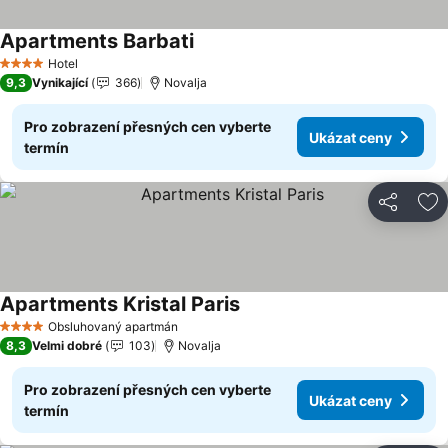
Apartments Barbati
Hotel
4 Počet hvězdiček
9,3
Vynikající
366
Novalja
Pro zobrazení přesných cen vyberte
Ukázat ceny
termín
Sdílet
Př
Apartments Kristal Paris
Obsluhovaný apartmán
4 Počet hvězdiček
8,3
Velmi dobré
103
Novalja
Pro zobrazení přesných cen vyberte
Ukázat ceny
termín