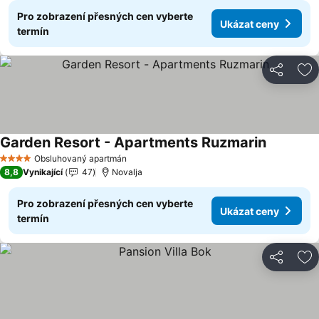
Pro zobrazení přesných cen vyberte
Ukázat ceny
termín
Sdílet
Př
Garden Resort - Apartments Ruzmarin
Obsluhovaný apartmán
4 Počet hvězdiček
8,8
Vynikající
47
Novalja
Pro zobrazení přesných cen vyberte
Ukázat ceny
termín
Sdílet
Př