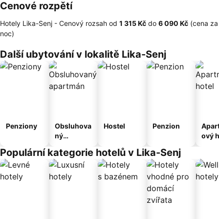
Cenové rozpětí
Hotely Lika-Senj -
Cenový rozsah
od
‎1 315 Kč
do
‎6 090 Kč
(cena za
noc)
Další ubytování v lokalitě Lika-Senj
Penziony
Obsluhova
Hostel
Penzion
Apar
ný
ový h
apartmán
Populární kategorie hotelů v Lika-Senj