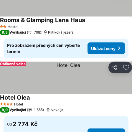
Rooms & Glamping Lana Haus
Hostel
2 Počet hvězdiček
9,3
Vynikající
798
Plitivcká jezera
Pro zobrazení přesných cen vyberte
Ukázat ceny
termín
Oblíbená volba
Sdílet
Př
Hotel Olea
Hotel
4 Počet hvězdiček
9,0
Vynikající
1 655
Novalja
2 774 Kč
Od