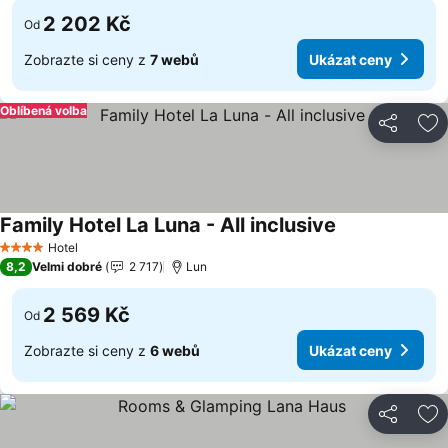
2 202 Kč
Od
Zobrazte si ceny z
7 webů
Ukázat ceny
Oblíbená volba
Sdílet
Př
Family Hotel La Luna - All inclusive
Hotel
4 Počet hvězdiček
8,2
Velmi dobré
2 717
Lun
2 569 Kč
Od
Zobrazte si ceny z
6 webů
Ukázat ceny
Sdílet
Př