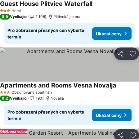
Guest House Plitvice Waterfall
Hotel
3 Počet hvězdiček
8,9
Vynikající
1 106
Plitivcká jezera
Pro zobrazení přesných cen vyberte
Ukázat ceny
termín
Sdílet
Př
Apartments and Rooms Vesna Novalja
Obsluhovaný apartmán
3 Počet hvězdiček
9,2
Vynikající
190
Novalja
Pro zobrazení přesných cen vyberte
Ukázat ceny
termín
Oblíbená volba
Sdílet
Př