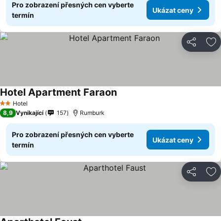
Pro zobrazení přesných cen vyberte
Ukázat ceny
termín
Sdílet
Př
Hotel Apartment Faraon
Ukázat ceny
Hotel
2 Počet hvězdiček
8,9
Vynikající
157
Rumburk
Pro zobrazení přesných cen vyberte
Ukázat ceny
termín
Sdílet
Př