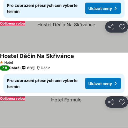
Pro zobrazení přesných cen vyberte
Ukázat ceny
termín
Oblíbená volba
Sdílet
Př
Hostel Děčín Na Skřivánce
Ukázat ceny
Hotel
1 Počet hvězdiček
7,8
Dobré
628
Děčín
Pro zobrazení přesných cen vyberte
Ukázat ceny
termín
Oblíbená volba
Sdílet
Př