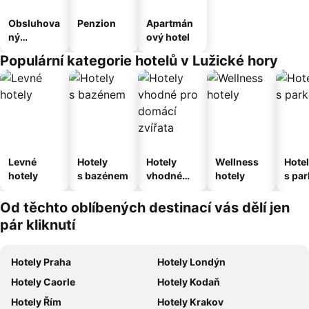
Obsluhova
Penzion
Apartmán
ný
ový hotel
apartmán
Populární kategorie hotelů v Lužické hory
Levné
Hotely
Hotely
Wellness
Hote
hotely
s bazénem
vhodné
hotely
s pa
pro
ím
domácí
Od těchto oblíbených destinací vás dělí jen
zvířata
pár kliknutí
Hotely Praha
Hotely Londýn
Hotely Caorle
Hotely Kodaň
Hotely Řím
Hotely Krakov