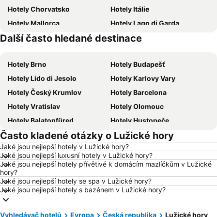
Hotely Chorvatsko
Hotely Itálie
Hotely Mallorca
Hotely Lago di Garda
Další často hledané destinace
Hotely Česká republika
Hotely Vysočina
Hotely Brno
Hotely Budapešť
Hotely Lido di Jesolo
Hotely Karlovy Vary
Hotely Český Krumlov
Hotely Barcelona
Hotely Vratislav
Hotely Olomouc
Hotely Balatonfüred
Hotely Hustopeče
Často kladené otázky o Lužické hory
Hotely Vídeň
Hotely Hurghada
Jaké jsou nejlepší hotely v Lužické hory?
Hotely Bratislava
Hotely Kolobrzeg
Jaké jsou nejlepší luxusní hotely v Lužické hory?
Hotely Třeboň
Hotely Málaga
Jaké jsou nejlepší hotely přívětivé k domácím mazlíčkům v Lužické
hory?
Hotely Amsterdam
Hotely Ostrava
Jaké jsou nejlepší hotely se spa v Lužické hory?
Jaké jsou nejlepší hotely s bazénem v Lužické hory?
Hotely Lignano Sabbiadoro
Hotely Istrie
Hotely Šumava
Hotely Wolfgangsee
Vyhledávač hotelů
Evropa
Česká republika
Lužické hory