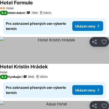
Hotel Formule
Ukázat ceny
Hotel
2 Počet hvězdiček
8,4
Velmi dobré
784
Děčín
Pro zobrazení přesných cen vyberte
Ukázat ceny
termín
Sdílet
Př
Hotel Kristin Hrádek
Ukázat ceny
Hotel
8,5
Vynikající
956
Děčín
Pro zobrazení přesných cen vyberte
Ukázat ceny
termín
Sdílet
Př