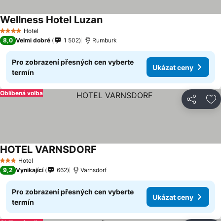
Wellness Hotel Luzan
Ukázat ceny
Hotel
4 Počet hvězdiček
8,0
Velmi dobré
1 502
Rumburk
Pro zobrazení přesných cen vyberte
Ukázat ceny
termín
Oblíbená volba
Sdílet
Př
HOTEL VARNSDORF
Ukázat ceny
Hotel
3 Počet hvězdiček
9,2
Vynikající
662
Varnsdorf
Pro zobrazení přesných cen vyberte
Ukázat ceny
termín