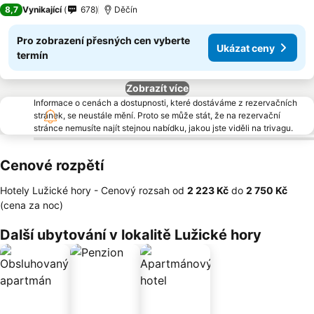
8,7
Vynikající
678
Děčín
Pro zobrazení přesných cen vyberte
Ukázat ceny
termín
Zobrazít více
Informace o cenách a dostupnosti, které dostáváme z rezervačních
stránek, se neustále mění. Proto se může stát, že na rezervační
stránce nemusíte najít stejnou nabídku, jakou jste viděli na trivagu.
Cenové rozpětí
Hotely Lužické hory -
Cenový rozsah
od
‎2 223 Kč
do
‎2 750 Kč
(cena za noc)
Další ubytování v lokalitě Lužické hory