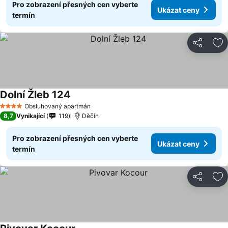
Pro zobrazení přesných cen vyberte
Ukázat ceny
termín
Sdílet
Př
Dolní Žleb 124
Ukázat ceny
Obsluhovaný apartmán
4 Počet hvězdiček
8,7
Vynikající
119
Děčín
Pro zobrazení přesných cen vyberte
Ukázat ceny
termín
Sdílet
Př