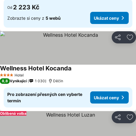
2 223 Kč
Od
Zobrazte si ceny z
5 webů
Ukázat ceny
Sdílet
Př
Wellness Hotel Kocanda
Ukázat ceny
Hotel
4 Počet hvězdiček
8,8
Vynikající
1 030
Děčín
Pro zobrazení přesných cen vyberte
Ukázat ceny
termín
Oblíbená volba
Sdílet
Př