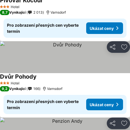
Pivovar Kocour
Ukázat ceny
Hotel
3 Počet hvězdiček
8,7
Vynikající
2 013
Varnsdorf
Pro zobrazení přesných cen vyberte
Ukázat ceny
termín
Sdílet
Př
Dvůr Pohody
Ukázat ceny
Hotel
3 Počet hvězdiček
9,2
Vynikající
166
Varnsdorf
Pro zobrazení přesných cen vyberte
Ukázat ceny
termín
Sdílet
Př