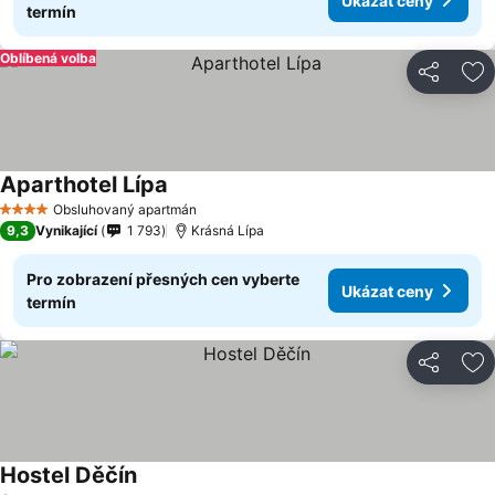
Ukázat ceny
termín
Oblíbená volba
Sdílet
Př
Aparthotel Lípa
Ukázat ceny
Obsluhovaný apartmán
4 Počet hvězdiček
9,3
Vynikající
1 793
Krásná Lípa
Pro zobrazení přesných cen vyberte
Ukázat ceny
termín
Sdílet
Př
Hostel Děčín
Ukázat ceny