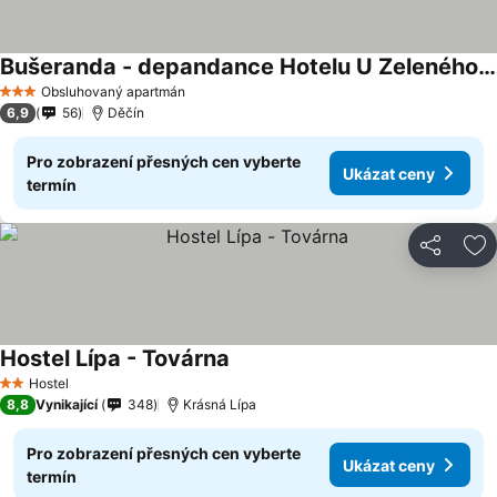
Bušeranda - depandance Hotelu U Zeleného stromu
Ukázat ceny
Obsluhovaný apartmán
3 Počet hvězdiček
6,9
56
Děčín
Pro zobrazení přesných cen vyberte
Ukázat ceny
termín
Sdílet
Př
Hostel Lípa - Továrna
Ukázat ceny
Hostel
2 Počet hvězdiček
8,8
Vynikající
348
Krásná Lípa
Pro zobrazení přesných cen vyberte
Ukázat ceny
termín