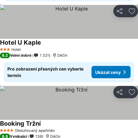
Sdílet
Př
Hotel U Kaple
Ukázat ceny
Hotel
3 Počet hvězdiček
8,2
Velmi dobré
1 321
Děčín
Pro zobrazení přesných cen vyberte
Ukázat ceny
termín
Sdílet
Př
Booking Tržní
Ukázat ceny
Obsluhovaný apartmán
4 Počet hvězdiček
8,8
Vynikající
136
Děčín