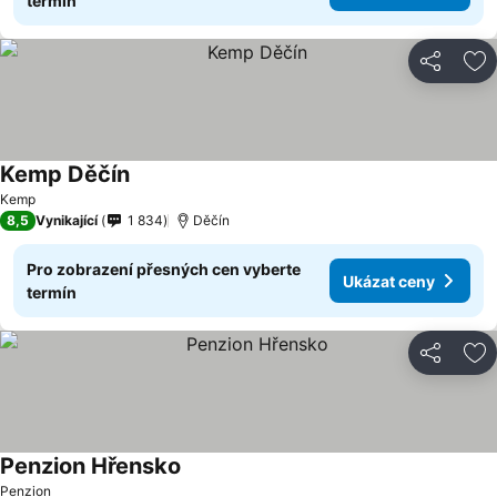
termín
Sdílet
Př
Kemp Děčín
Ukázat ceny
Kemp
8,5
Vynikající
1 834
Děčín
Pro zobrazení přesných cen vyberte
Ukázat ceny
termín
Sdílet
Př
Penzion Hřensko
Ukázat ceny
Penzion