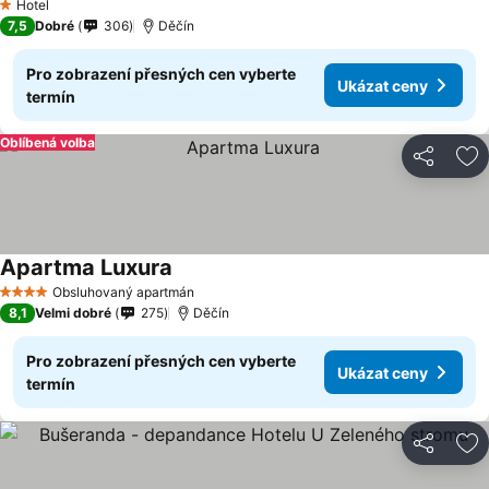
Hotel
1 Počet hvězdiček
7,5
Dobré
306
Děčín
Pro zobrazení přesných cen vyberte
Ukázat ceny
termín
Oblíbená volba
Sdílet
Př
Apartma Luxura
Ukázat ceny
Obsluhovaný apartmán
4 Počet hvězdiček
8,1
Velmi dobré
275
Děčín
Pro zobrazení přesných cen vyberte
Ukázat ceny
termín
Sdílet
Př