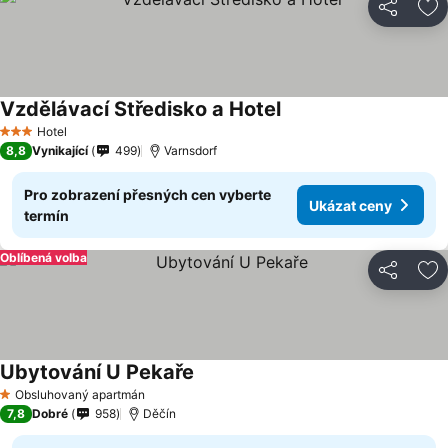
Sdílet
Př
Vzdělávací Středisko a Hotel
Ukázat ceny
Hotel
3 Počet hvězdiček
8,8
Vynikající
499
Varnsdorf
Pro zobrazení přesných cen vyberte
Ukázat ceny
termín
Oblíbená volba
Sdílet
Př
Ubytování U Pekaře
Ukázat ceny
Obsluhovaný apartmán
1 Počet hvězdiček
7,8
Dobré
958
Děčín