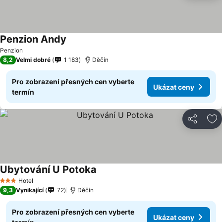
Penzion Andy
Ukázat ceny
Penzion
8,2
Velmi dobré
1 183
Děčín
Pro zobrazení přesných cen vyberte
Ukázat ceny
termín
Sdílet
Př
Ubytování U Potoka
Ukázat ceny
Hotel
3 Počet hvězdiček
9,3
Vynikající
72
Děčín
Pro zobrazení přesných cen vyberte
Ukázat ceny