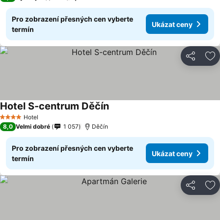
Pro zobrazení přesných cen vyberte
Ukázat ceny
termín
Sdílet
Př
Hotel S-centrum Děčín
Ukázat ceny
Hotel
4 Počet hvězdiček
8,0
Velmi dobré
1 057
Děčín
Pro zobrazení přesných cen vyberte
Ukázat ceny
termín
Sdílet
Př