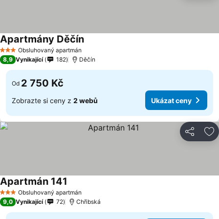
Apartmány Děčín
Ukázat ceny
Obsluhovaný apartmán
3 Počet hvězdiček
8,9
Vynikající
182
Děčín
2 750 Kč
Od
Zobrazte si ceny z
2 webů
Ukázat ceny
Sdílet
Př
Apartmán 141
Ukázat ceny
Obsluhovaný apartmán
3 Počet hvězdiček
9,0
Vynikající
72
Chřibská