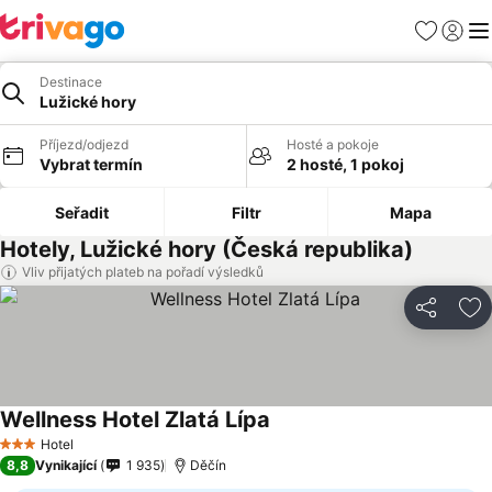
Oblíbené
Přihlási
Me
Destinace
Lužické hory
Příjezd/odjezd
Hosté a pokoje
Vybrat termín
2 hosté, 1 pokoj
Seřadit
Filtr
Mapa
Hotely, Lužické hory (Česká republika)
Vliv přijatých plateb na pořadí výsledků
Sdílet
Př
Wellness Hotel Zlatá Lípa
Ukázat ceny
Hotel
3 Počet hvězdiček
8,8
Vynikající
1 935
Děčín