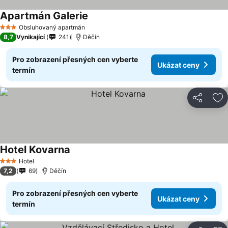
Apartmán Galerie
Ukázat ceny
Obsluhovaný apartmán
3 Počet hvězdiček
8,7
Vynikající
241
Děčín
Pro zobrazení přesných cen vyberte
Ukázat ceny
termín
Sdílet
Př
Hotel Kovarna
Ukázat ceny
Hotel
3 Počet hvězdiček
7,2
69
Děčín
Pro zobrazení přesných cen vyberte
Ukázat ceny
termín