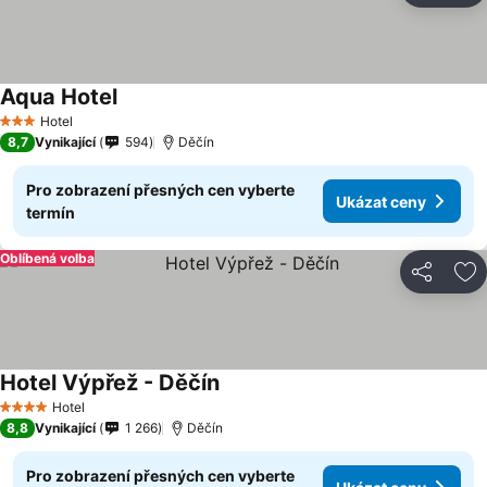
Aqua Hotel
Ukázat ceny
Hotel
3 Počet hvězdiček
8,7
Vynikající
594
Děčín
Pro zobrazení přesných cen vyberte
Ukázat ceny
termín
Oblíbená volba
Sdílet
Př
Hotel Výpřež - Děčín
Ukázat ceny
Hotel
4 Počet hvězdiček
8,8
Vynikající
1 266
Děčín
Pro zobrazení přesných cen vyberte