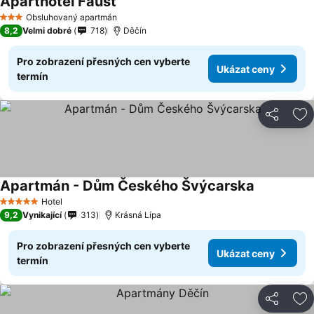
Aparthotel Faust
Ukázat ceny
Obsluhovaný apartmán
3 Počet hvězdiček
8,2
Velmi dobré
718
Děčín
Pro zobrazení přesných cen vyberte
Ukázat ceny
termín
Sdílet
Př
Apartmán - Dům Českého Švýcarska
Ukázat ce
Hotel
5 Počet hvězdiček
9,2
Vynikající
313
Krásná Lípa
Pro zobrazení přesných cen vyberte
Ukázat ceny
termín
Sdílet
Př