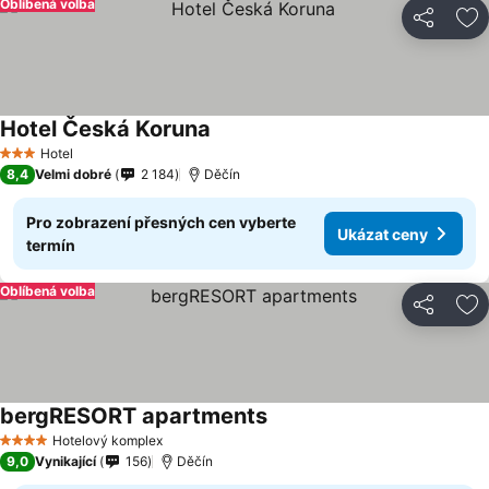
Oblíbená volba
Sdílet
Př
Hotel Česká Koruna
Ukázat ceny
Hotel
3 Počet hvězdiček
8,4
Velmi dobré
2 184
Děčín
Pro zobrazení přesných cen vyberte
Ukázat ceny
termín
Oblíbená volba
Sdílet
Př
bergRESORT apartments
Ukázat ceny
Hotelový komplex
4 Počet hvězdiček
9,0
Vynikající
156
Děčín