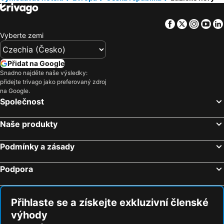
Hotely Kréta
Hotely Tunisko
Hotely Rakousko
Hotely Polsko
Facebook
Twitter
Insta
Yo
Hotely Slovinsko
Hotely Jeseníky
Vyberte zemi
Hotely Korfu
Hotely Emilia-Romagna
Hotely Krkonoše
Hotely Španělsko
Přidat na Google
Snadno najděte naše výsledky:
Hotely Jihočeský kraj
Hotely Salzburk a okolí
přidejte trivago jako preferovaný zdroj
Hotely Rhodos
Hotely Albánie
na Google.
Společnost
Hotely Kypr
Hotely Koh Samui
Naše produkty
Podmínky a zásady
Podpora
Přihlaste se a získejte exkluzivní členské
výhody