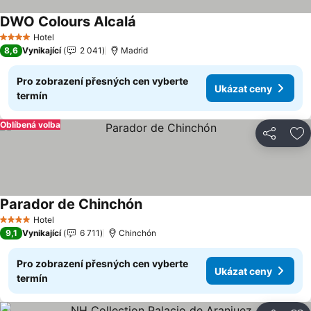
DWO Colours Alcalá
Hotel
4 Počet hvězdiček
8,6
Vynikající
2 041
Madrid
Pro zobrazení přesných cen vyberte
Ukázat ceny
termín
Oblíbená volba
Sdílet
Př
Parador de Chinchón
Hotel
4 Počet hvězdiček
9,1
Vynikající
6 711
Chinchón
Pro zobrazení přesných cen vyberte
Ukázat ceny
termín