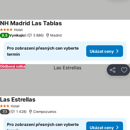
NH Madrid Las Tablas
Hotel
4 Počet hvězdiček
8,5
Vynikající
5 886
Madrid
Pro zobrazení přesných cen vyberte
Ukázat ceny
termín
Oblíbená volba
Sdílet
Př
Las Estrellas
Hotel
3 Počet hvězdiček
7,1
1 428
Ciempozuelos
Pro zobrazení přesných cen vyberte
Ukázat ceny