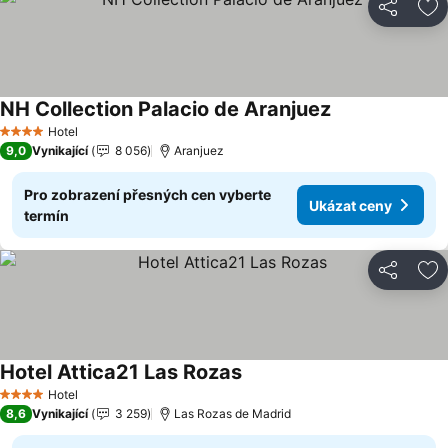
Sdílet
Př
NH Collection Palacio de Aranjuez
Hotel
4 Počet hvězdiček
9,0
Vynikající
8 056
Aranjuez
Pro zobrazení přesných cen vyberte
Ukázat ceny
termín
Sdílet
Př
Hotel Attica21 Las Rozas
Hotel
4 Počet hvězdiček
8,6
Vynikající
3 259
Las Rozas de Madrid