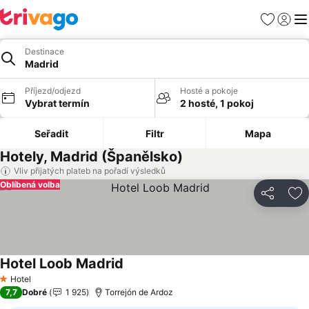
Oblíbené
Přihlási
Me
Destinace
Madrid
Příjezd/odjezd
Hosté a pokoje
Vybrat termín
2 hosté, 1 pokoj
Seřadit
Filtr
Mapa
Hotely, Madrid (Španělsko)
Vliv přijatých plateb na pořadí výsledků
Oblíbená volba
Sdílet
Př
Hotel Loob Madrid
Hotel
1 Počet hvězdiček
7,7
Dobré
1 925
Torrejón de Ardoz