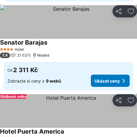
Sdílet
Př
Senator Barajas
Hotel
4 Počet hvězdiček
7,4
21 037
Madrid
2 311 Kč
Od
Zobrazte si ceny z
9 webů
Ukázat ceny
Oblíbená volba
Sdílet
Př
Hotel Puerta America