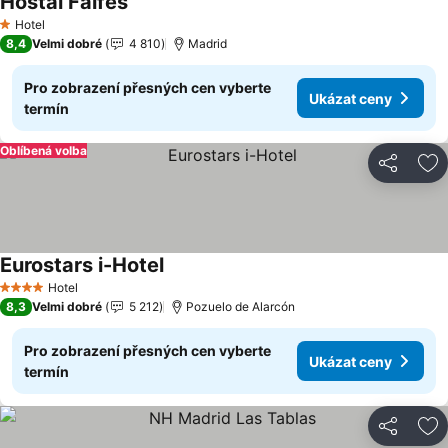
Hostal Falfes
Hotel
1 Počet hvězdiček
8,4
Velmi dobré
4 810
Madrid
Pro zobrazení přesných cen vyberte
Ukázat ceny
termín
Oblíbená volba
Sdílet
Př
Eurostars i-Hotel
Hotel
4 Počet hvězdiček
8,3
Velmi dobré
5 212
Pozuelo de Alarcón
Pro zobrazení přesných cen vyberte
Ukázat ceny
termín
Sdílet
Př