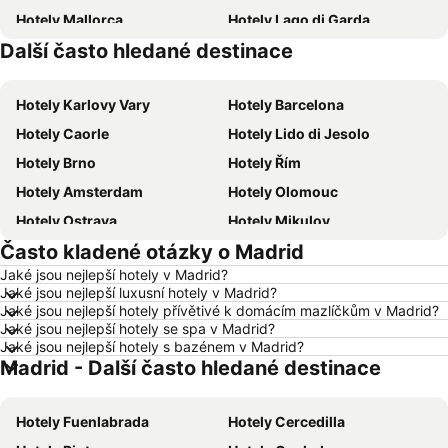
Hotely Mallorca
Hotely Lago di Garda
Další často hledané destinace
Hotely Česká republika
Hotely Šumava
Hotely Karlovy Vary
Hotely Barcelona
Hotely Caorle
Hotely Lido di Jesolo
Hotely Brno
Hotely Řím
Hotely Amsterdam
Hotely Olomouc
Hotely Ostrava
Hotely Mikulov
Často kladené otázky o Madrid
Hotely Hurghada
Hotely Znojmo
Jaké jsou nejlepší hotely v Madrid?
Hotely Kolobrzeg
Hotely Lignano Sabbiadoro
Jaké jsou nejlepší luxusní hotely v Madrid?
Hotely Nice
Hotely Verona
Jaké jsou nejlepší hotely přívětivé k domácím mazlíčkům v Madrid?
Jaké jsou nejlepší hotely se spa v Madrid?
Hotely České Budějovice
Hotely Manavgat
Jaké jsou nejlepší hotely s bazénem v Madrid?
Madrid - Další často hledané destinace
Hotely Český Krumlov
Hotely Krkonoše
Hotely Beskydy
Hotely Rakousko
Hotely Fuenlabrada
Hotely Cercedilla
Hotely Polsko
Hotely Albánie