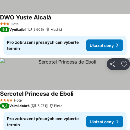
DWO Yuste Alcalá
Hotel
3 Počet hvězdiček
9,1
Vynikající
2 606
Madrid
Pro zobrazení přesných cen vyberte
Ukázat ceny
termín
Sdílet
Př
Sercotel Princesa de Eboli
Hotel
4 Počet hvězdiček
8,3
Velmi dobré
5 271
Pinto
Pro zobrazení přesných cen vyberte
Ukázat ceny
termín