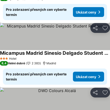
Pro zobrazení přesných cen vyberte
Ukázat ceny
termín
Sdílet
Př
Micampus Madrid Sinesio Delgado Student Residence
Hotel
3 Počet hvězdiček
8,4
Velmi dobré
2 383
Madrid
Pro zobrazení přesných cen vyberte
Ukázat ceny
termín
Sdílet
Př