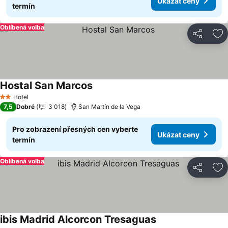
Ukázat ceny
termín
Oblíbená volba
Sdílet
Př
Hostal San Marcos
Hotel
2 Počet hvězdiček
7,5
Dobré
3 018
San Martín de la Vega
Pro zobrazení přesných cen vyberte
Ukázat ceny
termín
Oblíbená volba
Sdílet
Př
ibis Madrid Alcorcon Tresaguas