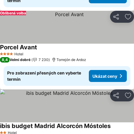
termín
Oblíbená volba
Sdílet
Př
Porcel Avant
Hotel
4 Počet hvězdiček
8,4
Velmi dobré
7 230
Torrejón de Ardoz
Pro zobrazení přesných cen vyberte
Ukázat ceny
termín
Sdílet
Př
ibis budget Madrid Alcorcón Móstoles
Hotel