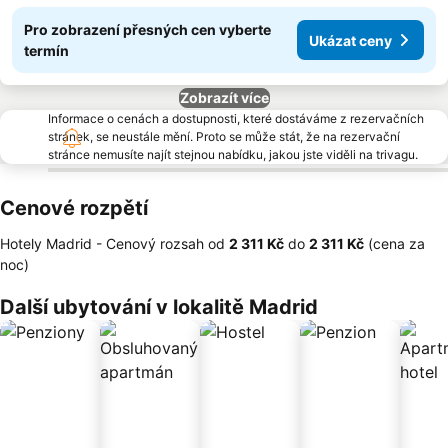
Pro zobrazení přesných cen vyberte
Ukázat ceny
termín
Zobrazít více
Informace o cenách a dostupnosti, které dostáváme z rezervačních
stránek, se neustále mění. Proto se může stát, že na rezervační
stránce nemusíte najít stejnou nabídku, jakou jste viděli na trivagu.
Cenové rozpětí
Hotely Madrid -
Cenový rozsah
od
‎2 311 Kč
do
‎2 311 Kč
(cena za
noc)
Další ubytování v lokalitě Madrid