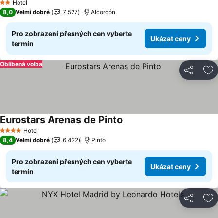
Hotel
2 Počet hvězdiček
8,0
Velmi dobré
7 527
Alcorcón
Pro zobrazení přesných cen vyberte
Ukázat ceny
termín
Oblíbená volba
Sdílet
Př
Eurostars Arenas de Pinto
Hotel
4 Počet hvězdiček
8,4
Velmi dobré
6 422
Pinto
Pro zobrazení přesných cen vyberte
Ukázat ceny
termín
Sdílet
Př