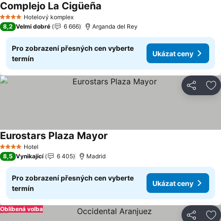
Complejo La Cigüeña
Hotelový komplex
4 Počet hvězdiček
8,2
Velmi dobré
6 666
Arganda del Rey
Pro zobrazení přesných cen vyberte
Ukázat ceny
termín
Sdílet
Př
Eurostars Plaza Mayor
Hotel
4 Počet hvězdiček
8,5
Vynikající
6 405
Madrid
Pro zobrazení přesných cen vyberte
Ukázat ceny
termín
Oblíbená volba
Sdílet
Př