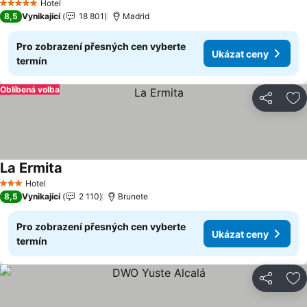
Hotel
5 Počet hvězdiček
8,5
Vynikající
18 801
Madrid
Pro zobrazení přesných cen vyberte
Ukázat ceny
termín
Oblíbená volba
Sdílet
Př
La Ermita
Hotel
3 Počet hvězdiček
8,5
Vynikající
2 110
Brunete
Pro zobrazení přesných cen vyberte
Ukázat ceny
termín
Sdílet
Př