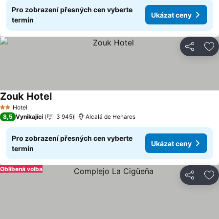
Pro zobrazení přesných cen vyberte
Ukázat ceny
termín
Sdílet
Př
Zouk Hotel
Hotel
2 Počet hvězdiček
8,5
Vynikající
3 945
Alcalá de Henares
Pro zobrazení přesných cen vyberte
Ukázat ceny
termín
Oblíbená volba
Sdílet
Př