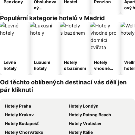
Penziony
Obsluhova
Hostel
Penzion
Apar
ný
ový h
apartmán
Populární kategorie hotelů v Madrid
Levné
Luxusní
Hotely
Hotely
Well
hotely
hotely
s bazénem
vhodné
hotel
pro
domácí
Od těchto oblíbených destinací vás dělí jen
zvířata
pár kliknutí
Hotely Praha
Hotely Londýn
Hotely Krakov
Hotely Patong Beach
Hotely Budapešť
Hotely Vratislav
Hotely Chorvatsko
Hotely Itálie