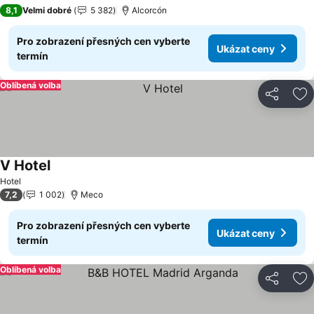
2 Počet hvězdiček
8,1
Velmi dobré
5 382
Alcorcón
Pro zobrazení přesných cen vyberte
Ukázat ceny
termín
Oblíbená volba
Sdílet
Př
V Hotel
Hotel
7,2
1 002
Meco
Pro zobrazení přesných cen vyberte
Ukázat ceny
termín
Oblíbená volba
Sdílet
Př