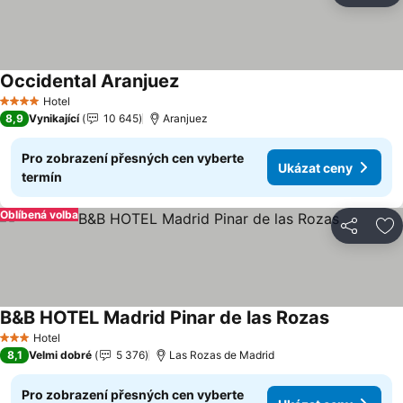
Occidental Aranjuez
Hotel
4 Počet hvězdiček
8,9
Vynikající
10 645
Aranjuez
Pro zobrazení přesných cen vyberte
Ukázat ceny
termín
Oblíbená volba
Sdílet
Př
B&B HOTEL Madrid Pinar de las Rozas
Hotel
3 Počet hvězdiček
8,1
Velmi dobré
5 376
Las Rozas de Madrid
Pro zobrazení přesných cen vyberte