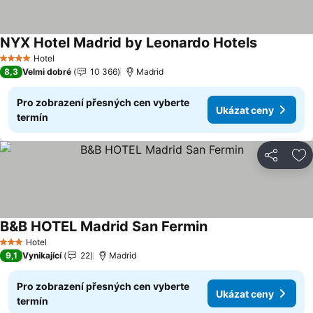
NYX Hotel Madrid by Leonardo Hotels
Hotel
4 Počet hvězdiček
8,3
Velmi dobré
10 366
Madrid
Pro zobrazení přesných cen vyberte
Ukázat ceny
termín
Sdílet
Př
B&B HOTEL Madrid San Fermin
Hotel
3 Počet hvězdiček
9,1
Vynikající
22
Madrid
Pro zobrazení přesných cen vyberte
Ukázat ceny
termín