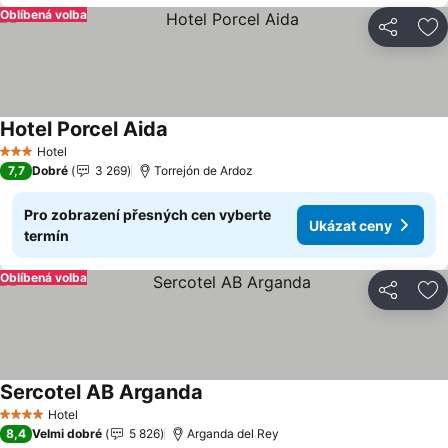
Oblíbená volba
Sdílet
Př
Hotel Porcel Aida
Hotel
3 Počet hvězdiček
7,7
Dobré
3 269
Torrejón de Ardoz
Pro zobrazení přesných cen vyberte
Ukázat ceny
termín
Oblíbená volba
Sdílet
Př
Sercotel AB Arganda
Hotel
4 Počet hvězdiček
8,4
Velmi dobré
5 826
Arganda del Rey