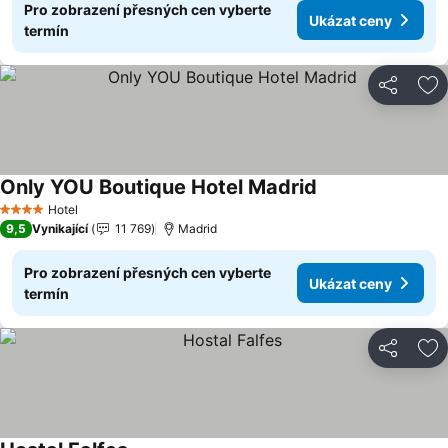
Pro zobrazení přesných cen vyberte
Ukázat ceny
termín
Sdílet
Př
Only YOU Boutique Hotel Madrid
Hotel
4 Počet hvězdiček
9,5
Vynikající
11 769
Madrid
Pro zobrazení přesných cen vyberte
Ukázat ceny
termín
Sdílet
Př