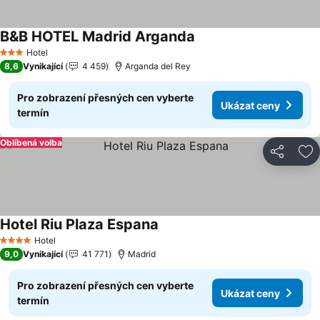
B&B HOTEL Madrid Arganda
Hotel
3 Počet hvězdiček
8,6
Vynikající
4 459
Arganda del Rey
Pro zobrazení přesných cen vyberte
Ukázat ceny
termín
Oblíbená volba
Sdílet
Př
Hotel Riu Plaza Espana
Hotel
4 Počet hvězdiček
9,0
Vynikající
41 771
Madrid
Pro zobrazení přesných cen vyberte
Ukázat ceny
termín