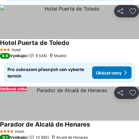
Sdílet
Př
Hotel Puerta de Toledo
Hotel
3 Počet hvězdiček
8,6
Vynikající
8 548
Madrid
Pro zobrazení přesných cen vyberte
Ukázat ceny
termín
Oblíbená volba
Sdílet
Př
Parador de Alcalá de Henares
Hotel
4 Počet hvězdiček
9,1
Vynikající
10 890
Alcalá de Henares