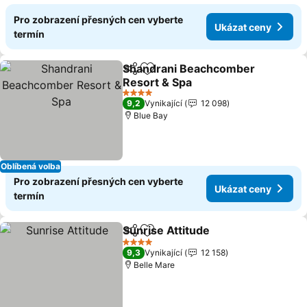
Pro zobrazení přesných cen vyberte
Ukázat ceny
termín
Shandrani Beachcomber
Sdílet
Přidat na seznam oblíbených h
Resort & Spa
Ukázat ceny
4 Počet hvězdiček
9,2
Vynikající
12 098
Blue Bay
Oblíbená volba
Pro zobrazení přesných cen vyberte
Ukázat ceny
termín
Sunrise Attitude
Sdílet
Přidat na seznam oblíbených h
Ukázat ce
4 Počet hvězdiček
9,3
Vynikající
12 158
Belle Mare