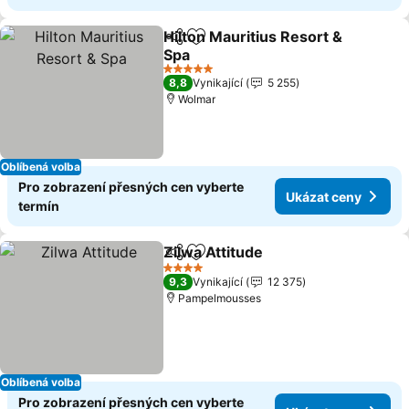
Hilton Mauritius Resort &
Sdílet
Přidat na seznam oblíbených h
Spa
Ukázat ceny
5 Počet hvězdiček
8,8
Vynikající
5 255
Wolmar
Oblíbená volba
Pro zobrazení přesných cen vyberte
Ukázat ceny
termín
Zilwa Attitude
Sdílet
Přidat na seznam oblíbených h
Ukázat ceny
4 Počet hvězdiček
9,3
Vynikající
12 375
Pampelmousses
Oblíbená volba
Pro zobrazení přesných cen vyberte