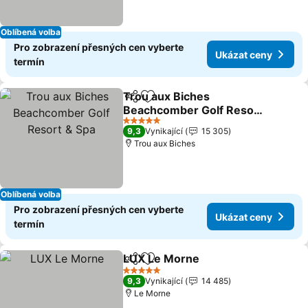
Oblíbená volba
Pro zobrazení přesných cen vyberte
Ukázat ceny
termín
Trou aux Biches
Sdílet
Přidat na seznam oblíbených h
Beachcomber Golf Resort
& Spa
Ukázat ceny
5 Počet hvězdiček
9,3
Vynikající
15 305
Trou aux Biches
Oblíbená volba
Pro zobrazení přesných cen vyberte
Ukázat ceny
termín
LUX Le Morne
Sdílet
Přidat na seznam oblíbených h
Ukázat cen
5 Počet hvězdiček
9,3
Vynikající
14 485
Le Morne