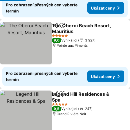
Pro zobrazení přesných cen vyberte
Ukázat ceny
termín
The Oberoi Beach Resort,
Sdílet
Přidat na seznam oblíbených h
Mauritius
Ukázat ceny
5 Počet hvězdiček
9,6
Vynikající
3 927
Pointe aux Piments
Pro zobrazení přesných cen vyberte
Ukázat ceny
termín
Legend Hill Residences &
Sdílet
Přidat na seznam oblíbených h
Spa
Ukázat ceny
5 Počet hvězdiček
9,5
Vynikající
247
Grand Rivière Noir