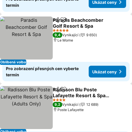
Ukázat ceny
termín
Paradis Beachcomber
Sdílet
Přidat na seznam oblíbených h
Golf Resort & Spa
Ukázat ceny
5 Počet hvězdiček
9,4
Vynikající
9 650
Le Morne
Oblíbená volba
Pro zobrazení přesných cen vyberte
Ukázat ceny
termín
Radisson Blu Poste
Sdílet
Přidat na seznam oblíbených h
Lafayette Resort & Spa
(Adults Only)
Ukázat ceny
4 Počet hvězdiček
9,2
Vynikající
12 689
Poste Lafayette
Oblíbená volba