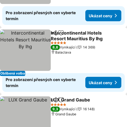
Pro zobrazení přesných cen vyberte
Ukázat ceny
termín
Intercontinental Hotels
Sdílet
Přidat na seznam oblíbených h
Resort Mauritius By Ihg
Ukázat ceny
5 Počet hvězdiček
8,8
Vynikající
14 369
Balaclava
Oblíbená volba
Pro zobrazení přesných cen vyberte
Ukázat ceny
termín
LUX Grand Gaube
Sdílet
Přidat na seznam oblíbených h
Ukázat 
5 Počet hvězdiček
9,3
Vynikající
16 148
Grand Gaube