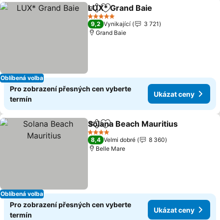
LUX* Grand Baie
Sdílet
Přidat na seznam oblíbených h
Ukázat c
5 Počet hvězdiček
9,2
Vynikající
3 721
Grand Baie
Oblíbená volba
Pro zobrazení přesných cen vyberte
Ukázat ceny
termín
Solana Beach Mauritius
Sdílet
Přidat na seznam oblíbených h
Uk
4 Počet hvězdiček
8,4
Velmi dobré
8 360
Belle Mare
Oblíbená volba
Pro zobrazení přesných cen vyberte
Ukázat ceny
termín