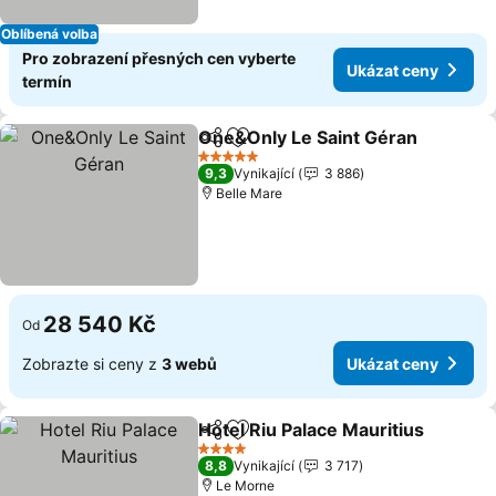
Oblíbená volba
Pro zobrazení přesných cen vyberte
Ukázat ceny
termín
One&Only Le Saint Géran
Sdílet
Přidat na seznam oblíbených h
5 Počet hvězdiček
9,3
Vynikající
3 886
Belle Mare
28 540 Kč
Od
Zobrazte si ceny z
3 webů
Ukázat ceny
Hotel Riu Palace Mauritius
Sdílet
Přidat na seznam oblíbených h
4 Počet hvězdiček
8,8
Vynikající
3 717
Le Morne