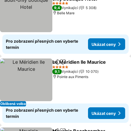
Ukázat ceny
5 Počet hvězdiček
9,4
Vynikající
5 308
Belle Mare
Pro zobrazení přesných cen vyberte
Ukázat ceny
termín
Le Méridien Ile Maurice
Sdílet
Přidat na seznam oblíbených h
Uk
5 Počet hvězdiček
9,1
Vynikající
10 070
Pointe aux Piments
Oblíbená volba
Pro zobrazení přesných cen vyberte
Ukázat ceny
termín