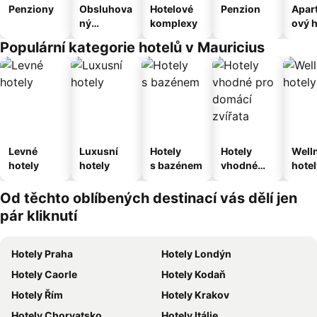
Penziony
Obsluhova
Hotelové
Penzion
Apar
ný
komplexy
ový h
apartmán
Populární kategorie hotelů v Mauricius
Levné
Luxusní
Hotely
Hotely
Well
hotely
hotely
s bazénem
vhodné
hotel
pro
domácí
Od těchto oblíbených destinací vás dělí jen
zvířata
pár kliknutí
Hotely Praha
Hotely Londýn
Hotely Caorle
Hotely Kodaň
Hotely Řím
Hotely Krakov
Hotely Chorvatsko
Hotely Itálie