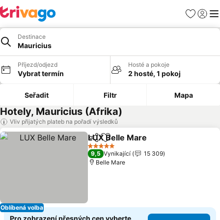
Oblíbené
Přihlási
Me
Destinace
Mauricius
Příjezd/odjezd
Hosté a pokoje
Vybrat termín
2 hosté, 1 pokoj
Seřadit
Filtr
Mapa
Hotely, Mauricius (Afrika)
Vliv přijatých plateb na pořadí výsledků
LUX Belle Mare
Sdílet
Přidat na seznam oblíbených h
Ukázat ce
5 Počet hvězdiček
9,5
Vynikající
15 309
Belle Mare
Oblíbená volba
Pro zobrazení přesných cen vyberte