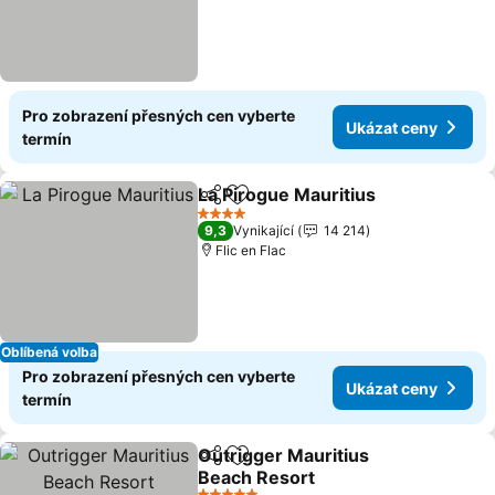
Pro zobrazení přesných cen vyberte
Ukázat ceny
termín
La Pirogue Mauritius
Sdílet
Přidat na seznam oblíbených h
Ukáza
4 Počet hvězdiček
9,3
Vynikající
14 214
Flic en Flac
Oblíbená volba
Pro zobrazení přesných cen vyberte
Ukázat ceny
termín
Outrigger Mauritius
Sdílet
Přidat na seznam oblíbených h
Beach Resort