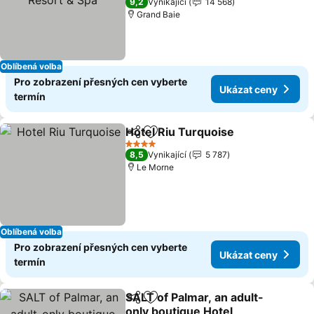
9,2
Vynikající
14 568
Grand Baie
Oblíbená volba
Pro zobrazení přesných cen vyberte
Ukázat ceny
termín
Hotel Riu Turquoise
Sdílet
Přidat na seznam oblíbených h
Ukáza
4 Počet hvězdiček
8,5
Vynikající
5 787
Le Morne
Oblíbená volba
Pro zobrazení přesných cen vyberte
Ukázat ceny
termín
SALT of Palmar, an adult-
Sdílet
Přidat na seznam oblíbených h
only boutique Hotel