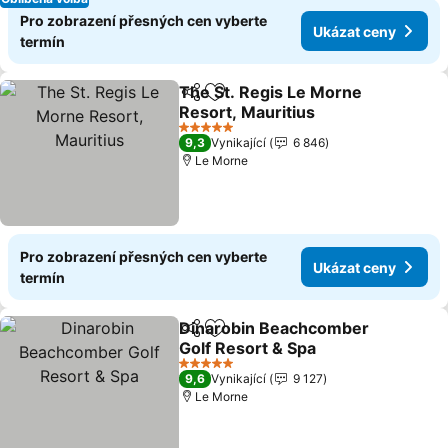
Pro zobrazení přesných cen vyberte
Ukázat ceny
termín
The St. Regis Le Morne
Sdílet
Přidat na seznam oblíbených h
Resort, Mauritius
Ukázat ceny
5 Počet hvězdiček
9,3
Vynikající
6 846
Le Morne
Pro zobrazení přesných cen vyberte
Ukázat ceny
termín
Dinarobin Beachcomber
Sdílet
Přidat na seznam oblíbených h
Golf Resort & Spa
Ukázat ceny
5 Počet hvězdiček
9,6
Vynikající
9 127
Le Morne