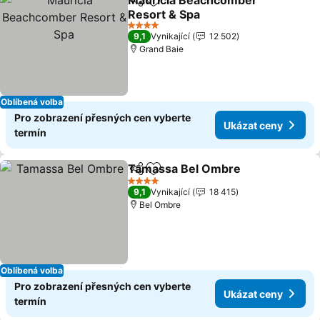
Mauricia Beachcomber
Sdílet
Přidat na seznam oblíbených h
Resort & Spa
Ukázat ceny
4 Počet hvězdiček
9,1
Vynikající
12 502
Grand Baie
Oblíbená volba
Pro zobrazení přesných cen vyberte
Ukázat ceny
termín
Tamassa Bel Ombre
Sdílet
Přidat na seznam oblíbených h
Ukáza
4 Počet hvězdiček
9,1
Vynikající
18 415
Bel Ombre
Oblíbená volba
Pro zobrazení přesných cen vyberte
Ukázat ceny
termín