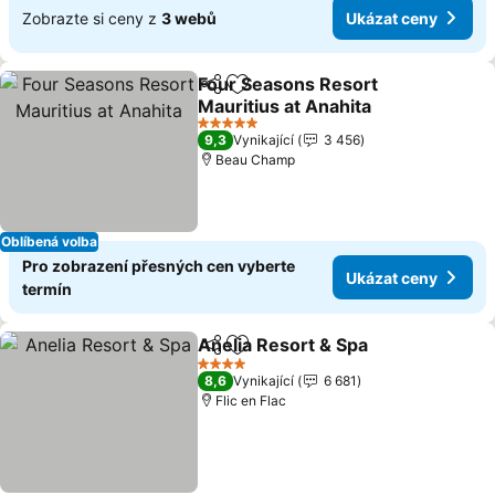
Zobrazte si ceny z
3 webů
Ukázat ceny
Four Seasons Resort
Sdílet
Přidat na seznam oblíbených h
Mauritius at Anahita
Ukázat ceny
5 Počet hvězdiček
9,3
Vynikající
3 456
Beau Champ
Oblíbená volba
Pro zobrazení přesných cen vyberte
Ukázat ceny
termín
Anelia Resort & Spa
Sdílet
Přidat na seznam oblíbených h
Ukáza
4 Počet hvězdiček
8,6
Vynikající
6 681
Flic en Flac