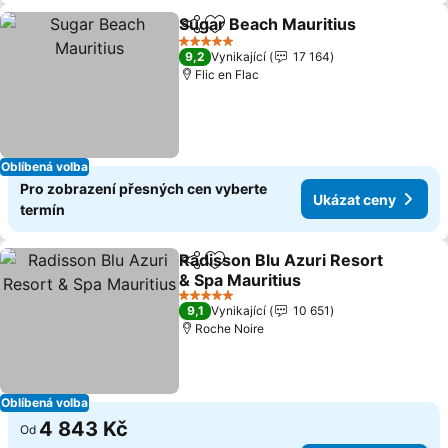
Sugar Beach Mauritius
Sdílet
Přidat na seznam oblíbených h
Uká
5 Počet hvězdiček
9,2
Vynikající
17 164
Flic en Flac
Oblíbená volba
Pro zobrazení přesných cen vyberte
Ukázat ceny
termín
Radisson Blu Azuri Resort
Sdílet
Přidat na seznam oblíbených h
& Spa Mauritius
Ukázat ceny
5 Počet hvězdiček
9,1
Vynikající
10 651
Roche Noire
Oblíbená volba
4 843 Kč
Od