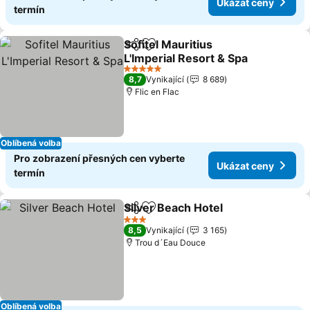
Ukázat ceny
termín
Sofitel Mauritius
Sdílet
Přidat na seznam oblíbených h
L'Imperial Resort & Spa
Ukázat ceny
5 Počet hvězdiček
8,7
Vynikající
8 689
Flic en Flac
Oblíbená volba
Pro zobrazení přesných cen vyberte
Ukázat ceny
termín
Silver Beach Hotel
Sdílet
Přidat na seznam oblíbených h
Ukázat 
3 Počet hvězdiček
8,5
Vynikající
3 165
Trou d´Eau Douce
Oblíbená volba