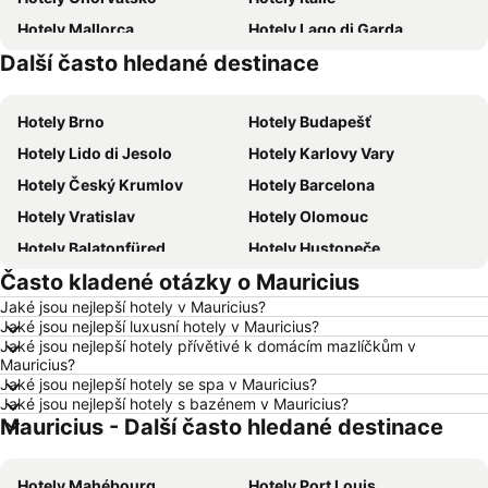
Hotely Mallorca
Hotely Lago di Garda
Další často hledané destinace
Hotely Česká republika
Hotely Vysočina
Hotely Brno
Hotely Budapešť
Hotely Lido di Jesolo
Hotely Karlovy Vary
Hotely Český Krumlov
Hotely Barcelona
Hotely Vratislav
Hotely Olomouc
Hotely Balatonfüred
Hotely Hustopeče
Často kladené otázky o Mauricius
Hotely Vídeň
Hotely Hurghada
Jaké jsou nejlepší hotely v Mauricius?
Hotely Bratislava
Hotely Kolobrzeg
Jaké jsou nejlepší luxusní hotely v Mauricius?
Hotely Třeboň
Hotely Málaga
Jaké jsou nejlepší hotely přívětivé k domácím mazlíčkům v
Mauricius?
Hotely Amsterdam
Hotely Ostrava
Jaké jsou nejlepší hotely se spa v Mauricius?
Jaké jsou nejlepší hotely s bazénem v Mauricius?
Hotely Lignano Sabbiadoro
Hotely Istrie
Mauricius - Další často hledané destinace
Hotely Šumava
Hotely Wolfgangsee
Hotely Kréta
Hotely Tunisko
Hotely Mahébourg
Hotely Port Louis