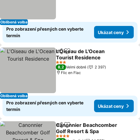
Oblíbená volba
Pro zobrazení přesných cen vyberte
Ukázat ceny
termín
L'Oiseau de L'Ocean
Sdílet
Přidat na seznam oblíbených h
Tourist Residence
Ukázat ceny
3 Počet hvězdiček
8,2
Velmi dobré
2 397
Flic en Flac
Oblíbená volba
Pro zobrazení přesných cen vyberte
Ukázat ceny
termín
Canonnier Beachcomber
Sdílet
Přidat na seznam oblíbených h
Golf Resort & Spa
Ukázat ceny
4 Počet hvězdiček