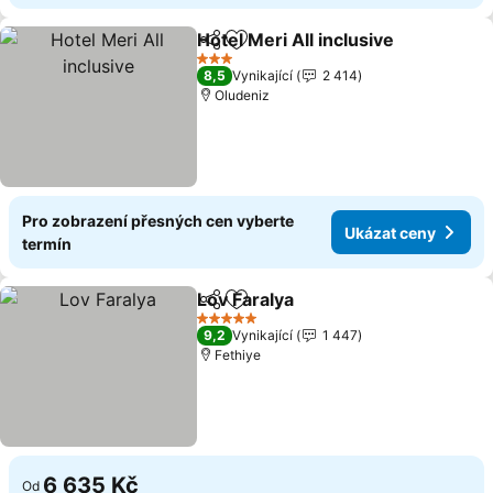
Hotel Meri All inclusive
Sdílet
Přidat na seznam oblíbených h
3 Počet hvězdiček
8,5
Vynikající
2 414
Oludeniz
Pro zobrazení přesných cen vyberte
Ukázat ceny
termín
Lov Faralya
Sdílet
Přidat na seznam oblíbených h
5 Počet hvězdiček
9,2
Vynikající
1 447
Fethiye
6 635 Kč
Od