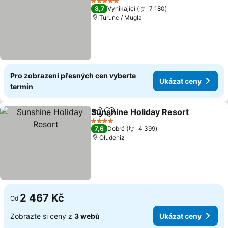
5 Počet hvězdiček
8,7
Vynikající
7 180
Turunc / Mugla
Pro zobrazení přesných cen vyberte
Ukázat ceny
termín
Sunshine Holiday Resort
Sdílet
Přidat na seznam oblíbených h
4 Počet hvězdiček
7,6
Dobré
4 399
Oludeniz
2 467 Kč
Od
Zobrazte si ceny z
3 webů
Ukázat ceny