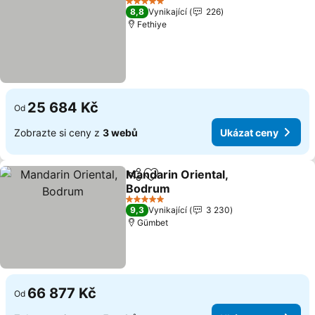
5 Počet hvězdiček
8,8
Vynikající
226
Fethiye
25 684 Kč
Od
Zobrazte si ceny z
3 webů
Ukázat ceny
Mandarin Oriental,
Sdílet
Přidat na seznam oblíbených h
Bodrum
5 Počet hvězdiček
9,3
Vynikající
3 230
Gümbet
66 877 Kč
Od