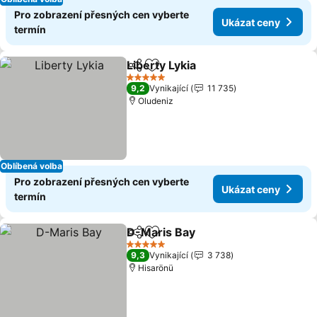
Pro zobrazení přesných cen vyberte
Ukázat ceny
termín
Liberty Lykia
Sdílet
Přidat na seznam oblíbených h
5 Počet hvězdiček
9,2
Vynikající
11 735
Oludeniz
Oblíbená volba
Pro zobrazení přesných cen vyberte
Ukázat ceny
termín
D-Maris Bay
Sdílet
Přidat na seznam oblíbených h
5 Počet hvězdiček
9,3
Vynikající
3 738
Hisarönü