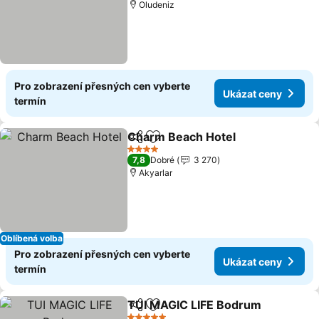
Oludeniz
Pro zobrazení přesných cen vyberte
Ukázat ceny
termín
Charm Beach Hotel
Sdílet
Přidat na seznam oblíbených h
4 Počet hvězdiček
7,8
Dobré
3 270
Akyarlar
Oblíbená volba
Pro zobrazení přesných cen vyberte
Ukázat ceny
termín
TUI MAGIC LIFE Bodrum
Sdílet
Přidat na seznam oblíbených h