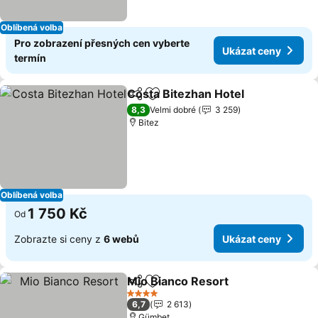
Oblíbená volba
Pro zobrazení přesných cen vyberte
Ukázat ceny
termín
Costa Bitezhan Hotel
Sdílet
Přidat na seznam oblíbených h
8,3
Velmi dobré
3 259
Bitez
Oblíbená volba
1 750 Kč
Od
Zobrazte si ceny z
6 webů
Ukázat ceny
Mio Bianco Resort
Sdílet
Přidat na seznam oblíbených h
4 Počet hvězdiček
6,7
2 613
Gümbet