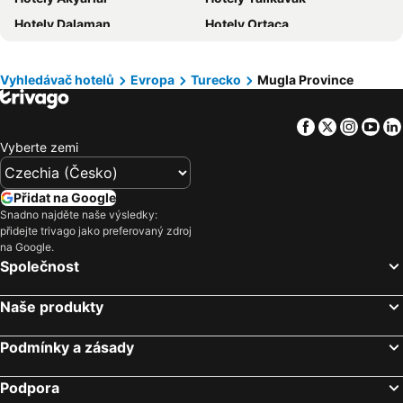
Hotely Madeira
Hotely Moravský kras
Hotely Dalaman
Hotely Ortaca
Hotely Slovinsko
Hotely Wolfgangsee
Hotely Göcek
Hotely Gümüşlük
Hotely Maledivy
Hotely Salzburk a okolí
Hotely Ekincik
Hotely Göltürkbükü
Vyhledávač hotelů
Evropa
Turecko
Mugla Province
Hotely Ölü Deniz
Hotely Bozburun
Facebook
Twitter
Insta
Yo
Hotely Hisarönü
Hotely Armutalan
Vyberte zemi
Hotely Köyceğiz
Hotely Bogazici
Přidat na Google
Snadno najděte naše výsledky:
přidejte trivago jako preferovaný zdroj
na Google.
Společnost
Naše produkty
Podmínky a zásady
Podpora