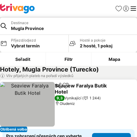
Oblíbené
Přihlási
Me
Destinace
Mugla Province
Příjezd/odjezd
Hosté a pokoje
Vybrat termín
2 hosté, 1 pokoj
Seřadit
Filtr
Mapa
Hotely, Mugla Province (Turecko)
Vliv přijatých plateb na pořadí výsledků
Seaview Faralya Butik
Sdílet
Přidat na seznam oblíbených h
Hotel
9,3
Vynikající
1 244
Oludeniz
Oblíbená volba
Pro zobrazení přesných cen vyberte