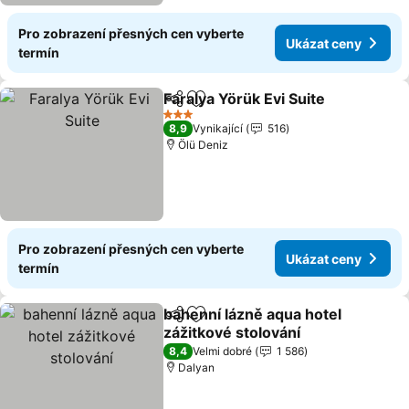
Pro zobrazení přesných cen vyberte
Ukázat ceny
termín
Faralya Yörük Evi Suite
Sdílet
Přidat na seznam oblíbených h
3 Počet hvězdiček
8,9
Vynikající
516
Ölü Deniz
Pro zobrazení přesných cen vyberte
Ukázat ceny
termín
bahenní lázně aqua hotel
Sdílet
Přidat na seznam oblíbených h
zážitkové stolování
8,4
Velmi dobré
1 586
Dalyan