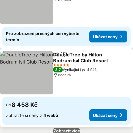
Pro zobrazení přesných cen vyberte
Ukázat ceny
termín
DoubleTree by Hilton
Sdílet
Přidat na seznam oblíbených h
Bodrum Isil Club Resort
5 Počet hvězdiček
8,7
Vynikající
4 941
Bodrum
8 458 Kč
Od
Zobrazte si ceny z
4 webů
Ukázat ceny
Zobrazít více