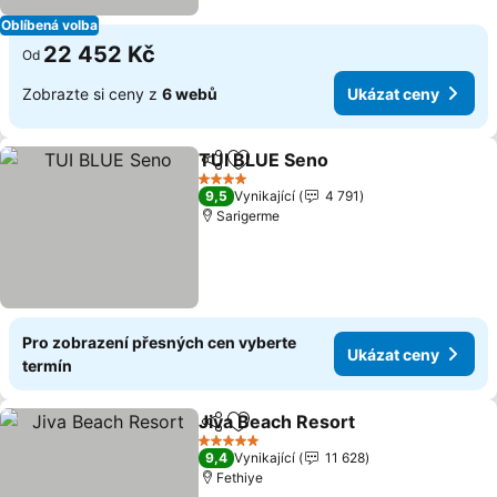
Oblíbená volba
22 452 Kč
Od
Zobrazte si ceny z
6 webů
Ukázat ceny
TUI BLUE Seno
Sdílet
Přidat na seznam oblíbených h
4 Počet hvězdiček
9,5
Vynikající
4 791
Sarigerme
Pro zobrazení přesných cen vyberte
Ukázat ceny
termín
Jiva Beach Resort
Sdílet
Přidat na seznam oblíbených h
5 Počet hvězdiček
9,4
Vynikající
11 628
Fethiye