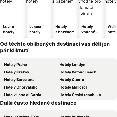
Levné
Luxusní
Hotely
Hotely
Well
hotely
hotely
s bazénem
vhodné
hotel
pro
domácí
Od těchto oblíbených destinací vás dělí jen
zvířata
pár kliknutí
Hotely Praha
Hotely Londýn
Hotely Krakov
Hotely Patong Beach
Hotely Barcelona
Hotely Caorle
Hotely Chorvatsko
Hotely Mallorca
Hotely Lago di Garda
Hotely Česká republika
Další často hledané destinace
Hotely Šumava
Hotely Beskydy
Hotely Karlovy Vary
Hotely Budapešť