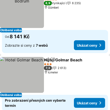
5 Počet hvězdiček
8,9
Vynikající
6 235
Gümbet
Oblíbená volba
8 141 Kč
Od
Zobrazte si ceny z
7 webů
Ukázat ceny
Hotel Golmar Beach
Sdílet
Přidat na seznam oblíbených h
3 Počet hvězdiček
7,3
2 613
Icmeler
Oblíbená volba
Pro zobrazení přesných cen vyberte
Ukázat ceny
termín