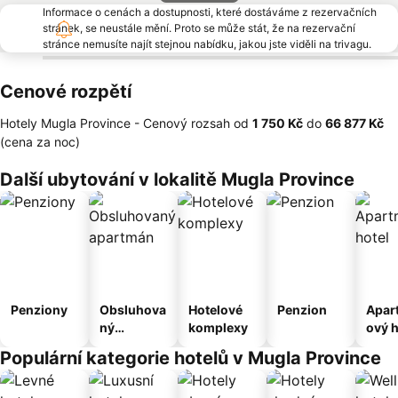
Informace o cenách a dostupnosti, které dostáváme z rezervačních
stránek, se neustále mění. Proto se může stát, že na rezervační
stránce nemusíte najít stejnou nabídku, jakou jste viděli na trivagu.
Cenové rozpětí
Hotely Mugla Province -
Cenový rozsah
od
‎1 750 Kč
do
‎66 877 Kč
(cena za noc)
Další ubytování v lokalitě Mugla Province
Penziony
Obsluhova
Hotelové
Penzion
Apar
ný
komplexy
ový h
apartmán
Populární kategorie hotelů v Mugla Province