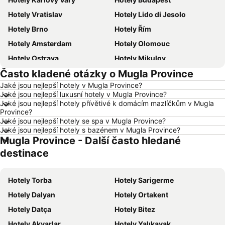
Hotely Vratislav
Hotely Lido di Jesolo
Hotely Brno
Hotely Řím
Hotely Amsterdam
Hotely Olomouc
Hotely Ostrava
Hotely Mikulov
Často kladené otázky o Mugla Province
Hotely Hurghada
Hotely Znojmo
Jaké jsou nejlepší hotely v Mugla Province?
Hotely Kolobrzeg
Hotely Lignano Sabbiadoro
Jaké jsou nejlepší luxusní hotely v Mugla Province?
Hotely Nice
Hotely Verona
Jaké jsou nejlepší hotely přívětivé k domácím mazlíčkům v Mugla
Province?
Hotely České Budějovice
Hotely Manavgat
Jaké jsou nejlepší hotely se spa v Mugla Province?
Jaké jsou nejlepší hotely s bazénem v Mugla Province?
Hotely Český Krumlov
Hotely Itálie
Mugla Province - Další často hledané
Hotely Krkonoše
Hotely Rakousko
destinace
Hotely Polsko
Hotely Albánie
Hotely Egypt
Hotely Kypr
Hotely Torba
Hotely Sarigerme
Hotely Gran Canaria
Hotely Vysočina
Hotely Dalyan
Hotely Ortakent
Hotely Jeseníky
Hotely Istrie
Hotely Datça
Hotely Bitez
Hotely Emilia-Romagna
Hotely Španělsko
Hotely Akyarlar
Hotely Yalıkavak