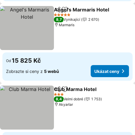
Angel's Marmaris Hotel
Sdílet
Přidat na seznam oblíbených h
5 Počet hvězdiček
8,7
Vynikající
2 670
Marmaris
15 825 Kč
Od
Zobrazte si ceny z
5 webů
Ukázat ceny
Club Marma Hotel
Sdílet
Přidat na seznam oblíbených h
3 Počet hvězdiček
8,4
Velmi dobré
1 753
Akyarlar