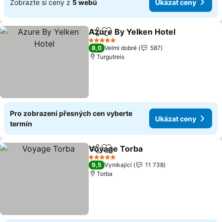
Zobrazte si ceny z
5 webů
Ukázat ceny
Azure By Yelken Hotel
Sdílet
Přidat na seznam oblíbených h
5 Počet hvězdiček
8,0
Velmi dobré
587
Turgutreis
Pro zobrazení přesných cen vyberte
Ukázat ceny
termín
Voyage Torba
Sdílet
Přidat na seznam oblíbených h
5 Počet hvězdiček
9,5
Vynikající
11 738
Torba