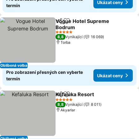
Ukázat ceny
termín
Vogue Hotel Supreme
Sdílet
Přidat na seznam oblíbených h
Bodrum
5 Počet hvězdiček
8,8
Vynikající
16 069
Torba
Oblíbená volba
Pro zobrazení přesných cen vyberte
Ukázat ceny
termín
Kefaluka Resort
Sdílet
Přidat na seznam oblíbených h
5 Počet hvězdiček
8,8
Vynikající
8 011
Akyarlar
Oblíbená volba