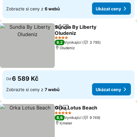
Zobrazte si ceny z
6 webů
Ukázat ceny
Sundia By Liberty
Sdílet
Přidat na seznam oblíbených h
Oludeniz
4 Počet hvězdiček
9,2
Vynikající
3 795
Oludeniz
6 589 Kč
Od
Zobrazte si ceny z
7 webů
Ukázat ceny
Orka Lotus Beach
Sdílet
Přidat na seznam oblíbených h
5 Počet hvězdiček
8,6
Vynikající
9 749
Icmeler