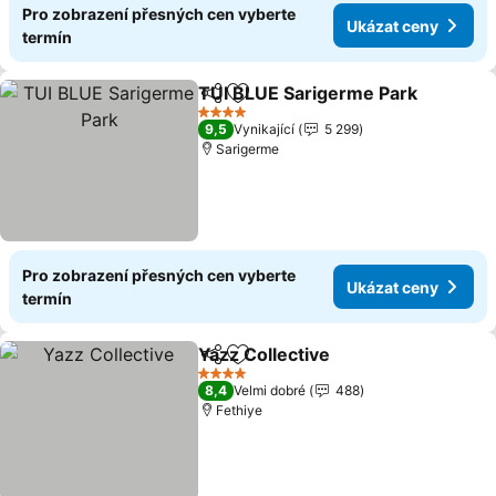
Pro zobrazení přesných cen vyberte
Ukázat ceny
termín
TUI BLUE Sarigerme Park
Sdílet
Přidat na seznam oblíbených h
4 Počet hvězdiček
9,5
Vynikající
5 299
Sarigerme
Pro zobrazení přesných cen vyberte
Ukázat ceny
termín
Yazz Collective
Sdílet
Přidat na seznam oblíbených h
4 Počet hvězdiček
8,4
Velmi dobré
488
Fethiye