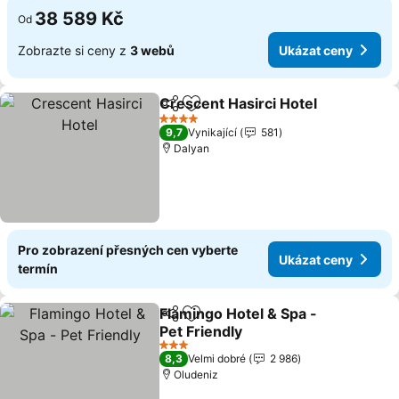
38 589 Kč
Od
Zobrazte si ceny z
3 webů
Ukázat ceny
Crescent Hasirci Hotel
Sdílet
Přidat na seznam oblíbených h
4 Počet hvězdiček
9,7
Vynikající
581
Dalyan
Pro zobrazení přesných cen vyberte
Ukázat ceny
termín
Flamingo Hotel & Spa -
Sdílet
Přidat na seznam oblíbených h
Pet Friendly
3 Počet hvězdiček
8,3
Velmi dobré
2 986
Oludeniz