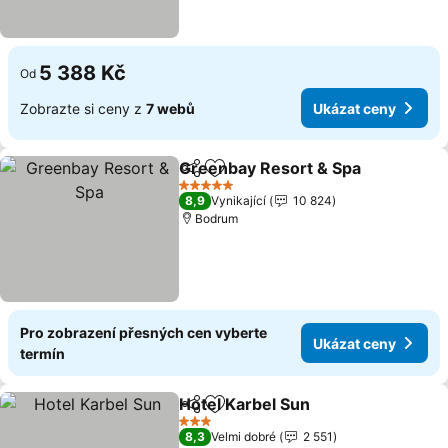
5 388 Kč
Od
Zobrazte si ceny z
7 webů
Ukázat ceny
Greenbay Resort & Spa
Sdílet
Přidat na seznam oblíbených h
5 Počet hvězdiček
8,9
Vynikající
10 824
Bodrum
Pro zobrazení přesných cen vyberte
Ukázat ceny
termín
Hotel Karbel Sun
Sdílet
Přidat na seznam oblíbených h
3 Počet hvězdiček
8,3
Velmi dobré
2 551