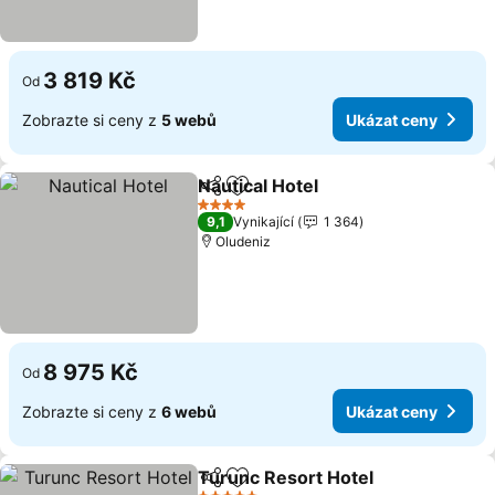
3 819 Kč
Od
Zobrazte si ceny z
5 webů
Ukázat ceny
Nautical Hotel
Sdílet
Přidat na seznam oblíbených h
4 Počet hvězdiček
9,1
Vynikající
1 364
Oludeniz
8 975 Kč
Od
Zobrazte si ceny z
6 webů
Ukázat ceny
Turunc Resort Hotel
Sdílet
Přidat na seznam oblíbených h