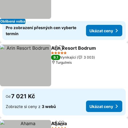
Oblíbená volba
Pro zobrazení přesných cen vyberte
Ukázat ceny
termín
Arin Resort Bodrum
Sdílet
Přidat na seznam oblíbených h
5 Počet hvězdiček
9,1
Vynikající
3 003
Turgutreis
7 021 Kč
Od
Zobrazte si ceny z
3 webů
Ukázat ceny
Ahama
Sdílet
Přidat na seznam oblíbených h