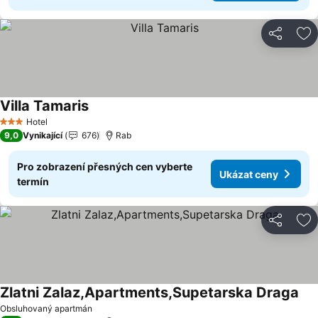
Sdílet
Př
Villa Tamaris
Ukázat ceny
Hotel
3 Počet hvězdiček
9,0
Vynikající
676
Rab
Pro zobrazení přesných cen vyberte
Ukázat ceny
termín
Sdílet
Př
Zlatni Zalaz,Apartments,Supetarska Draga
Uká
Obsluhovaný apartmán