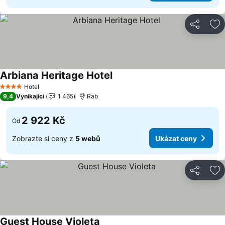
Sdílet
Př
Arbiana Heritage Hotel
Ukázat ceny
Hotel
4 Počet hvězdiček
9,4
Vynikající
1 465
Rab
2 922 Kč
Od
Zobrazte si ceny z
5 webů
Ukázat ceny
Sdílet
Př
Guest House Violeta