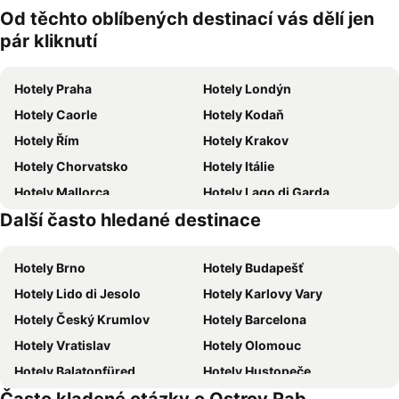
domácí
Od těchto oblíbených destinací vás dělí jen
zvířata
pár kliknutí
Hotely Praha
Hotely Londýn
Hotely Caorle
Hotely Kodaň
Hotely Řím
Hotely Krakov
Hotely Chorvatsko
Hotely Itálie
Hotely Mallorca
Hotely Lago di Garda
Další často hledané destinace
Hotely Česká republika
Hotely Vysočina
Hotely Brno
Hotely Budapešť
Hotely Lido di Jesolo
Hotely Karlovy Vary
Hotely Český Krumlov
Hotely Barcelona
Hotely Vratislav
Hotely Olomouc
Hotely Balatonfüred
Hotely Hustopeče
Hotely Vídeň
Hotely Hurghada