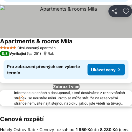
Sdílet
Př
Apartments & rooms Mila
Ukázat ceny
Obsluhovaný apartmán
5 Počet hvězdiček
8,8
Vynikající
251
Rab
Pro zobrazení přesných cen vyberte
Ukázat ceny
termín
Zobrazít více
Informace o cenách a dostupnosti, které dostáváme z rezervačních
stránek, se neustále mění. Proto se může stát, že na rezervační
stránce nemusíte najít stejnou nabídku, jakou jste viděli na trivagu.
Cenové rozpětí
Hotely Ostrov Rab -
Cenový rozsah
od
‎1 959 Kč
do
‎8 280 Kč
(cena