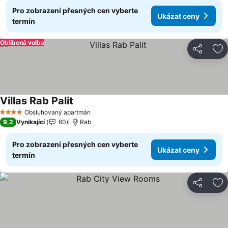
Pro zobrazení přesných cen vyberte
Ukázat ceny
termín
Oblíbená volba
Sdílet
Př
Villas Rab Palit
Ukázat ceny
Obsluhovaný apartmán
4 Počet hvězdiček
9,2
Vynikající
60
Rab
Pro zobrazení přesných cen vyberte
Ukázat ceny
termín
Sdílet
Př