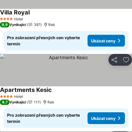
Villa Royal
Ukázat ceny
Hotel
4 Počet hvězdiček
8,9
Vynikající
397
Rab
Pro zobrazení přesných cen vyberte
Ukázat ceny
termín
Sdílet
Př
Apartments Kesic
Ukázat ceny
Hotel
4 Počet hvězdiček
8,7
Vynikající
117
Rab
Pro zobrazení přesných cen vyberte
Ukázat ceny
termín