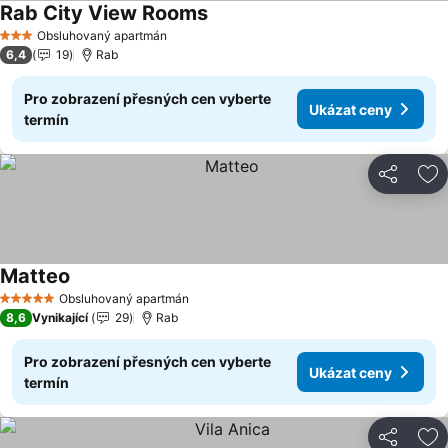
Rab City View Rooms
Ukázat ceny
Obsluhovaný apartmán
3 Počet hvězdiček
6,4
19
Rab
Pro zobrazení přesných cen vyberte
Ukázat ceny
termín
Sdílet
Př
Matteo
Ukázat ceny
Obsluhovaný apartmán
5 Počet hvězdiček
8,6
Vynikající
29
Rab
Pro zobrazení přesných cen vyberte
Ukázat ceny
termín
Sdílet
Př