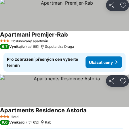
Sdílet
Př
Apartmani Premijer-Rab
Ukázat ceny
Obsluhovaný apartmán
3 Počet hvězdiček
9,7
Vynikající
55
Supetarska Draga
Pro zobrazení přesných cen vyberte
Ukázat ceny
termín
Sdílet
Př
Apartments Residence Astoria
Ukázat ceny
Hotel
3 Počet hvězdiček
9,0
Vynikající
65
Rab