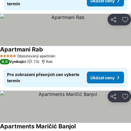
Ukázat ceny
termín
Sdílet
Př
Apartmani Rab
Ukázat ceny
Obsluhovaný apartmán
5 Počet hvězdiček
9,0
Vynikající
73
Rab
Pro zobrazení přesných cen vyberte
Ukázat ceny
termín
Sdílet
Př
Apartments Maričić Banjol
Ukázat ceny