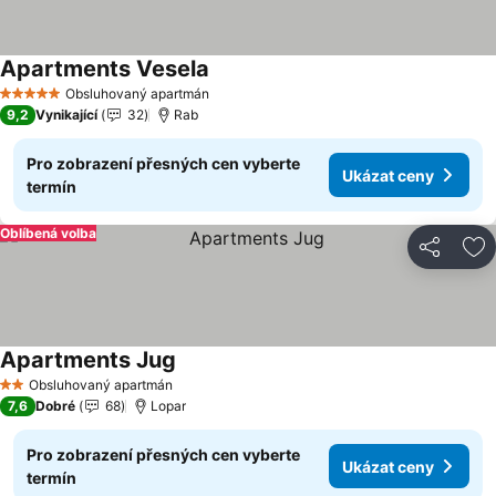
Apartments Vesela
Ukázat ceny
Obsluhovaný apartmán
5 Počet hvězdiček
9,2
Vynikající
32
Rab
Pro zobrazení přesných cen vyberte
Ukázat ceny
termín
Oblíbená volba
Sdílet
Př
Apartments Jug
Ukázat ceny
Obsluhovaný apartmán
2 Počet hvězdiček
7,6
Dobré
68
Lopar
Pro zobrazení přesných cen vyberte
Ukázat ceny
termín