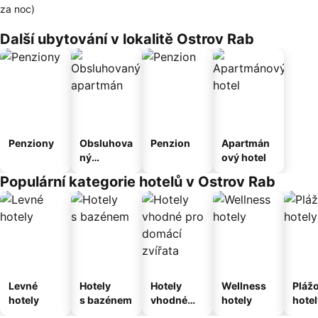
za noc)
Další ubytování v lokalitě Ostrov Rab
Penziony
Obsluhova
Penzion
Apartmán
ný
ový hotel
apartmán
Populární kategorie hotelů v Ostrov Rab
Levné
Hotely
Hotely
Wellness
Pláž
hotely
s bazénem
vhodné
hotely
hotel
pro