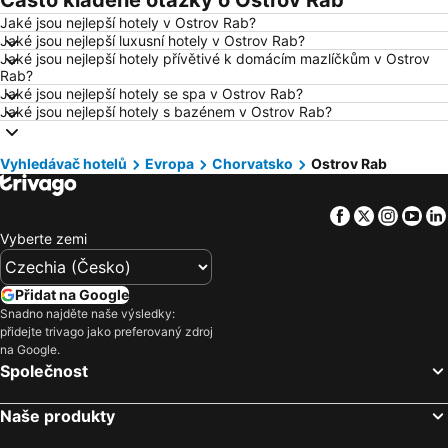
Často kladené otázky o Ostrov Rab
Jaké jsou nejlepší hotely v Ostrov Rab?
Hotely Bratislava
Hotely Kolobrzeg
Jaké jsou nejlepší luxusní hotely v Ostrov Rab?
Hotely Třeboň
Hotely Málaga
Jaké jsou nejlepší hotely přívětivé k domácím mazlíčkům v Ostrov
Rab?
Hotely Amsterdam
Hotely Ostrava
Jaké jsou nejlepší hotely se spa v Ostrov Rab?
Jaké jsou nejlepší hotely s bazénem v Ostrov Rab?
Hotely Lignano Sabbiadoro
Hotely Istrie
Hotely Šumava
Hotely Wolfgangsee
Vyhledávač hotelů
Evropa
Chorvatsko
Ostrov Rab
Hotely Kréta
Hotely Tunisko
Hotely Rakousko
Hotely Polsko
Facebook
Twitter
Insta
Yo
Hotely Slovinsko
Hotely Jeseníky
Vyberte zemi
Hotely Korfu
Hotely Emilia-Romagna
Hotely Krkonoše
Hotely Španělsko
Přidat na Google
Snadno najděte naše výsledky:
Hotely Jihočeský kraj
Hotely Salzburk a okolí
přidejte trivago jako preferovaný zdroj
Hotely Rhodos
Hotely Albánie
na Google.
Společnost
Hotely Kypr
Hotely Koh Samui
Naše produkty