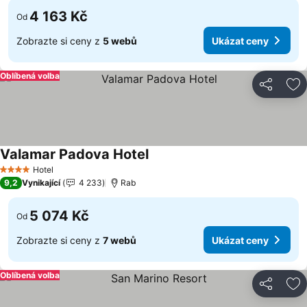
4 163 Kč
Od
Zobrazte si ceny z
5 webů
Ukázat ceny
Oblíbená volba
Sdílet
Př
Valamar Padova Hotel
Ukázat ceny
Hotel
4 Počet hvězdiček
9,2
Vynikající
4 233
Rab
5 074 Kč
Od
Zobrazte si ceny z
7 webů
Ukázat ceny
Oblíbená volba
Sdílet
Př