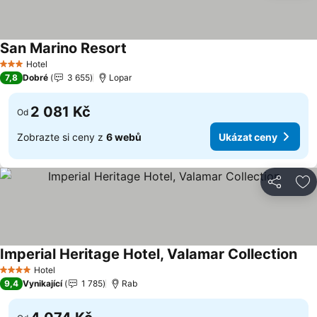
San Marino Resort
Ukázat ceny
Hotel
3 Počet hvězdiček
7,8
Dobré
3 655
Lopar
2 081 Kč
Od
Zobrazte si ceny z
6 webů
Ukázat ceny
Sdílet
Př
Imperial Heritage Hotel, Valamar Collection
Uká
Hotel
4 Počet hvězdiček
9,4
Vynikající
1 785
Rab