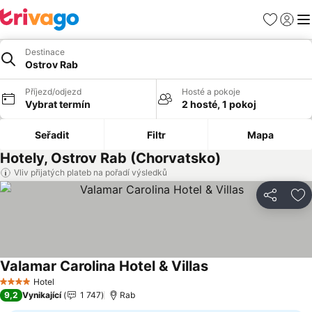
Oblíbené
Přihlási
Me
Destinace
Ostrov Rab
Příjezd/odjezd
Hosté a pokoje
Vybrat termín
2 hosté, 1 pokoj
Seřadit
Filtr
Mapa
Hotely, Ostrov Rab (Chorvatsko)
Vliv přijatých plateb na pořadí výsledků
Sdílet
Př
Valamar Carolina Hotel & Villas
Ukázat ceny
Hotel
4 Počet hvězdiček
9,2
Vynikající
1 747
Rab