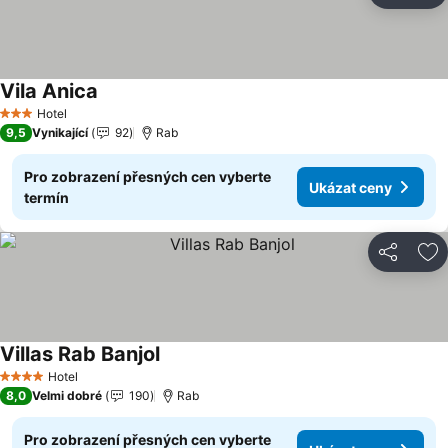
Vila Anica
Ukázat ceny
Hotel
3 Počet hvězdiček
9,5
Vynikající
92
Rab
Pro zobrazení přesných cen vyberte
Ukázat ceny
termín
Sdílet
Př
Villas Rab Banjol
Ukázat ceny
Hotel
4 Počet hvězdiček
8,0
Velmi dobré
190
Rab
Pro zobrazení přesných cen vyberte