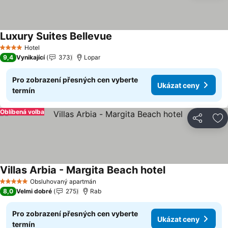
Luxury Suites Bellevue
Ukázat ceny
Hotel
4 Počet hvězdiček
9,4
Vynikající
373
Lopar
Pro zobrazení přesných cen vyberte
Ukázat ceny
termín
Oblíbená volba
Sdílet
Př
Villas Arbia - Margita Beach hotel
Ukázat ceny
Obsluhovaný apartmán
5 Počet hvězdiček
8,0
Velmi dobré
275
Rab
Pro zobrazení přesných cen vyberte
Ukázat ceny
termín