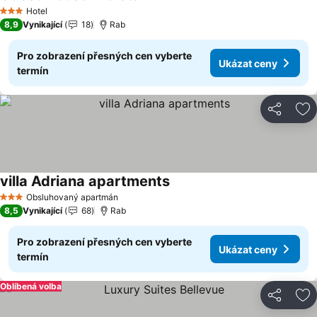
Ukázat ceny
Hotel
3 Počet hvězdiček
8,9
Vynikající
18
Rab
Pro zobrazení přesných cen vyberte
Ukázat ceny
termín
Sdílet
Př
villa Adriana apartments
Ukázat ceny
Obsluhovaný apartmán
3 Počet hvězdiček
8,5
Vynikající
68
Rab
Pro zobrazení přesných cen vyberte
Ukázat ceny
termín
Oblíbená volba
Sdílet
Př