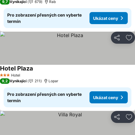
9,7
Vynikající
679
Rab
Pro zobrazení přesných cen vyberte
Ukázat ceny
termín
Sdílet
Př
Hotel Plaza
Ukázat ceny
Hotel
3 Počet hvězdiček
9,2
Vynikající
211
Lopar
Pro zobrazení přesných cen vyberte
Ukázat ceny
termín
Sdílet
Př