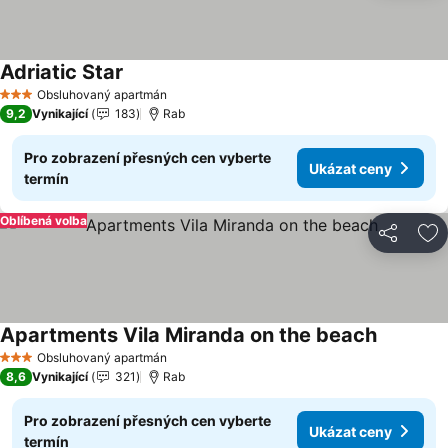
Adriatic Star
Ukázat ceny
Obsluhovaný apartmán
3 Počet hvězdiček
9,2
Vynikající
183
Rab
Pro zobrazení přesných cen vyberte
Ukázat ceny
termín
Oblíbená volba
Sdílet
Př
Apartments Vila Miranda on the beach
Ukázat c
Obsluhovaný apartmán
3 Počet hvězdiček
8,6
Vynikající
321
Rab
Pro zobrazení přesných cen vyberte
Ukázat ceny
termín