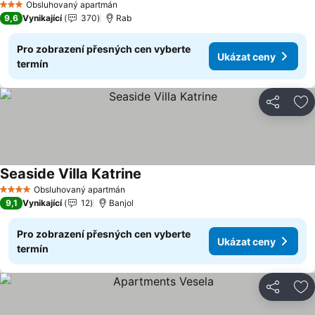
Obsluhovaný apartmán
3 Počet hvězdiček
9,6
Vynikající
370
Rab
Pro zobrazení přesných cen vyberte
Ukázat ceny
termín
Sdílet
Př
Seaside Villa Katrine
Ukázat ceny
Obsluhovaný apartmán
4 Počet hvězdiček
9,1
Vynikající
12
Banjol
Pro zobrazení přesných cen vyberte
Ukázat ceny
termín
Sdílet
Př