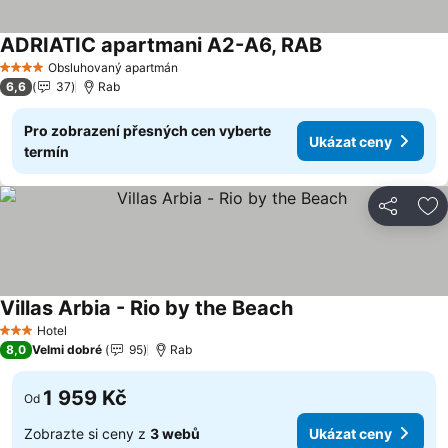
ADRIATIC apartmani A2-A6, RAB
Ukázat ceny
Obsluhovaný apartmán
4 Počet hvězdiček
6,6
37
Rab
Pro zobrazení přesných cen vyberte
Ukázat ceny
termín
Sdílet
Př
Villas Arbia - Rio by the Beach
Ukázat ceny
Hotel
3 Počet hvězdiček
8,0
Velmi dobré
95
Rab
1 959 Kč
Od
Zobrazte si ceny z
3 webů
Ukázat ceny