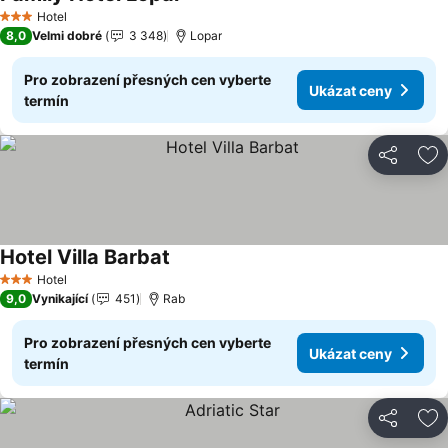
Ukázat ceny
Hotel
3 Počet hvězdiček
8,0
Velmi dobré
3 348
Lopar
Pro zobrazení přesných cen vyberte
Ukázat ceny
termín
Sdílet
Př
Hotel Villa Barbat
Ukázat ceny
Hotel
3 Počet hvězdiček
9,0
Vynikající
451
Rab
Pro zobrazení přesných cen vyberte
Ukázat ceny
termín
Sdílet
Př