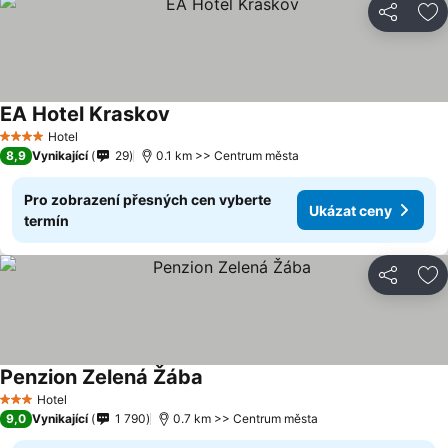
Sdílet
Př
EA Hotel Kraskov
Hotel
4 Počet hvězdiček
8,9
Vynikající
29
0.1 km >> Centrum města
Pro zobrazení přesných cen vyberte
Ukázat ceny
termín
Sdílet
Př
Penzion Zelená Žába
Hotel
3 Počet hvězdiček
9,0
Vynikající
1 790
0.7 km >> Centrum města