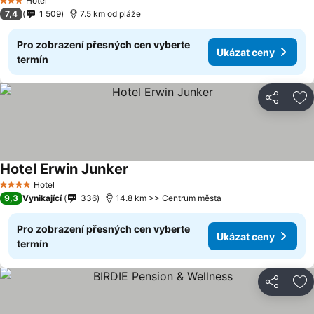
Hotel
3 Počet hvězdiček
7,4
1 509
7.5 km od pláže
Pro zobrazení přesných cen vyberte
Ukázat ceny
termín
Sdílet
Př
Hotel Erwin Junker
Hotel
4 Počet hvězdiček
9,3
Vynikající
336
14.8 km >> Centrum města
Pro zobrazení přesných cen vyberte
Ukázat ceny
termín
Sdílet
Př