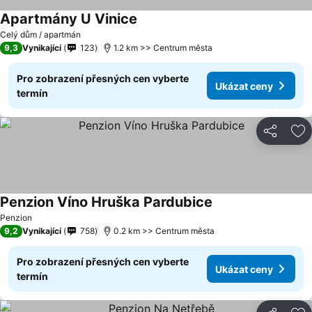
Apartmány U Vinice
Celý dům / apartmán
9,3
Vynikající
123
1.2 km >> Centrum města
Pro zobrazení přesných cen vyberte
Ukázat ceny
termín
Sdílet
Př
Penzion Víno Hruška Pardubice
Penzion
9,2
Vynikající
758
0.2 km >> Centrum města
Pro zobrazení přesných cen vyberte
Ukázat ceny
termín