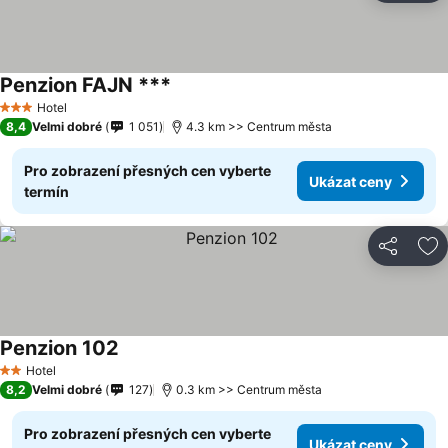
Penzion FAJN ***
Hotel
3 Počet hvězdiček
8,4
Velmi dobré
1 051
4.3 km >> Centrum města
Pro zobrazení přesných cen vyberte
Ukázat ceny
termín
Sdílet
Př
Penzion 102
Hotel
2 Počet hvězdiček
8,2
Velmi dobré
127
0.3 km >> Centrum města
Pro zobrazení přesných cen vyberte
Ukázat ceny