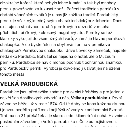
cizokrajné koření, které nebylo lehce k mání, a tak byl mnohdy
perník považován za luxusní zboží. Pečení tradičních perníčků v
období vánočních svátků je u nás již zažitou tradicí. Pardubický
perník je však výjimečný svým charakteristickým zdobením. Dnes
existuje na sto dvacet druhů perníkových dezertů v mnoha
příchutích, oříškový, kokosový, nugátový atd. Perníky se též
klasicky vykrajují do všemožných tvarů, známá je hlavně perníková
chaloupka. A co byste řekli na ubytování přímo v perníkové
chaloupce? Perníkovou chaloupku, dříve Lovecký zámeček, najdete
nedaleko Pardubic. Bohužel se nejedná o hotel, ale o Muzeum
perníku. Pardubice se navíc mohou pochlubit ochrannou známkou
pro Pardubický perník. Výrobci je dovoleno ji užívat jen na území
tohoto města.
VELKÁ PARDUBICKÁ
Pardubice jsou především známé pro okolní hřebčíny a pro jeden z
největších dostihových závodů u nás,
Velkou pardubickou
. První
závod se běžel už v roce 1874. Od té doby se koná každou druhou
říjnovou neděli a patří mezi nejtěžší závody v kontinentální Evropě.
Trať má na 31 překážek a je skoro sedm kilometrů dlouhá. Hlavním a
posledním závodem je Velká pardubická s Českou pojišťovnou.