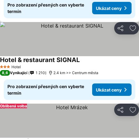
Pro zobrazení přesných cen vyberte
Ukázat ceny
termín
Sdílet
Př
Hotel & restaurant SIGNAL
Hotel
3 Počet hvězdiček
8,6
Vynikající
1 210
2.4 km >> Centrum města
Pro zobrazení přesných cen vyberte
Ukázat ceny
termín
Oblíbená volba
Sdílet
Př