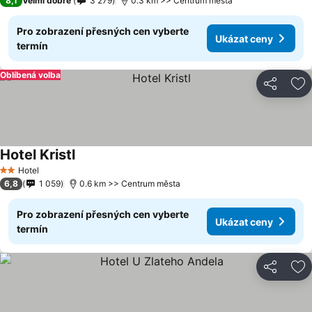
8,1
Velmi dobré
3 279
0.3 km >> Centrum města
Pro zobrazení přesných cen vyberte
Ukázat ceny
termín
Oblíbená volba
Sdílet
Př
Hotel Kristl
Hotel
2 Počet hvězdiček
6,8
1 059
0.6 km >> Centrum města
Pro zobrazení přesných cen vyberte
Ukázat ceny
termín
Sdílet
Př