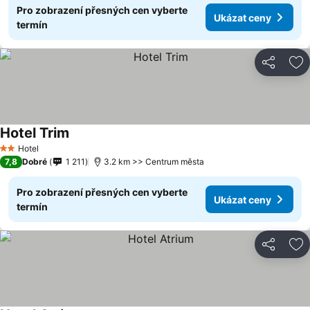
Pro zobrazení přesných cen vyberte
Ukázat ceny
termín
Sdílet
Př
Hotel Trim
Hotel
2 Počet hvězdiček
7,8
Dobré
1 211
3.2 km >> Centrum města
Pro zobrazení přesných cen vyberte
Ukázat ceny
termín
Sdílet
Př