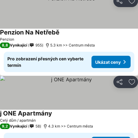
Sdílet
Př
Penzion Na Netřebě
Penzion
8,8
Vynikající
955
5.3 km >> Centrum města
Pro zobrazení přesných cen vyberte
Ukázat ceny
termín
Sdílet
Př
j ONE Apartmány
Celý dům / apartmán
9,2
Vynikající
58
4.3 km >> Centrum města