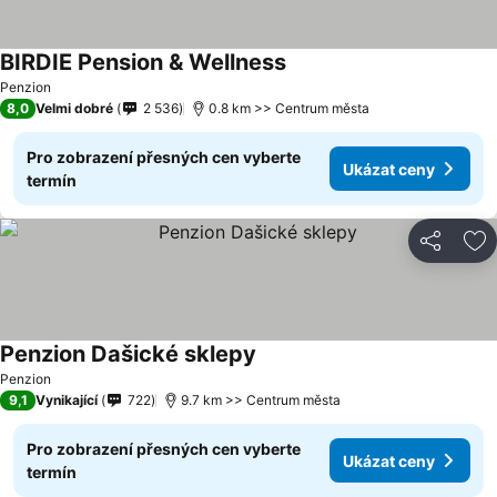
BIRDIE Pension & Wellness
Penzion
8,0
Velmi dobré
2 536
0.8 km >> Centrum města
Pro zobrazení přesných cen vyberte
Ukázat ceny
termín
Sdílet
Př
Penzion Dašické sklepy
Penzion
9,1
Vynikající
722
9.7 km >> Centrum města
Pro zobrazení přesných cen vyberte
Ukázat ceny
termín