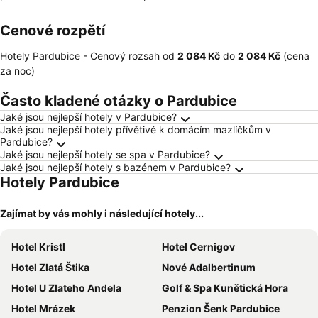
Cenové rozpětí
Hotely Pardubice -
Cenový rozsah
od
‎2 084 Kč
do
‎2 084 Kč
(cena
za noc)
Často kladené otázky o Pardubice
Jaké jsou nejlepší hotely v Pardubice?
Jaké jsou nejlepší hotely přívětivé k domácím mazlíčkům v
Pardubice?
Jaké jsou nejlepší hotely se spa v Pardubice?
Jaké jsou nejlepší hotely s bazénem v Pardubice?
Hotely Pardubice
Zajímat by vás mohly i následující hotely...
Hotel Kristl
Hotel Cernigov
Hotel Zlatá Štika
Nové Adalbertinum
Hotel U Zlateho Andela
Golf & Spa Kunětická Hora
Hotel Mrázek
Penzion Šenk Pardubice