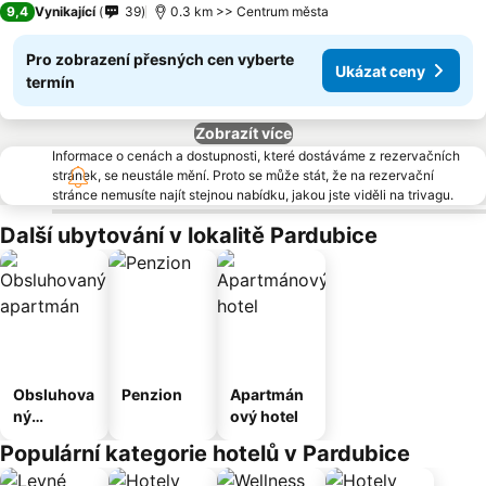
9,4
Vynikající
39
0.3 km >> Centrum města
Pro zobrazení přesných cen vyberte
Ukázat ceny
termín
Zobrazít více
Informace o cenách a dostupnosti, které dostáváme z rezervačních
stránek, se neustále mění. Proto se může stát, že na rezervační
stránce nemusíte najít stejnou nabídku, jakou jste viděli na trivagu.
Další ubytování v lokalitě Pardubice
Obsluhova
Penzion
Apartmán
ný
ový hotel
apartmán
Populární kategorie hotelů v Pardubice