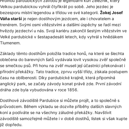
Hrdinou pardubických závodů je legendární kůň Železník, který
Velkou pardubickou vyhrál čtyřikrát po sobě. Jeho jezdec je
bezesporu místní legendou a třídou ve své kategorii.
Žokej Josef
Váňa starší
je nejen dostihovým jezdcem, ale i chovatelem a
trenérem. Svými osmi vítězstvími a dalšími úspěchy se řadí mezi
hvězdy jezdectví u nás. Svoji kariéru zakončil šestým vítězstvím ve
Velké pardubické v šestapadesáti letech, kdy vyhrál s hnědákem
Tiumenem.
Základy těmto dostihům položila tradice honů, na které se šlechta
oblečena do barevných šatů vydávala lovit vysokou zvěř společně
se smečkou psů. Při honu na zvěř museli její účastníci překonávat i
přírodní překážky. Tato tradice, zprvu vyšší třídy, získala postupem
času na oblíbenosti. Díky pardubické krajině, která připomíná
anglický park, se začaly závody konat právě zde. První závodní
dráha zde byla vybudována v roce 1856.
Dostihové závodiště Pardubice
si můžete projít, a to společně s
průvodcem. Během výkladu se dozvíte příběhy dalších slavných
koní a podíváte se na všechny záludné překážky. Navštívit
závodiště samozřejmě můžete i v době dostihů, lístek si však kupte
již dopředu.