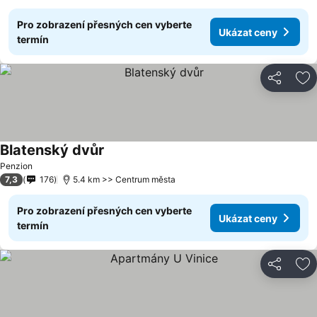
Pro zobrazení přesných cen vyberte
Ukázat ceny
termín
Sdílet
Př
Blatenský dvůr
Penzion
7,3
176
5.4 km >> Centrum města
Pro zobrazení přesných cen vyberte
Ukázat ceny
termín
Sdílet
Př