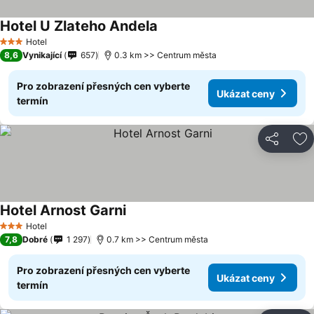
Hotel U Zlateho Andela
Hotel
3 Počet hvězdiček
8,6
Vynikající
657
0.3 km >> Centrum města
Pro zobrazení přesných cen vyberte
Ukázat ceny
termín
Sdílet
Př
Hotel Arnost Garni
Hotel
3 Počet hvězdiček
7,8
Dobré
1 297
0.7 km >> Centrum města
Pro zobrazení přesných cen vyberte
Ukázat ceny
termín