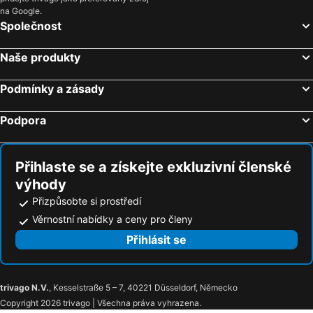
Brno, Jihomoravský kraj Hotely
Karlovy Vary, Karlovarský kraj Hotely
na Google.
Společnost
Olomouc, Olomoucký kraj Hotely
Mikulov, Jihomoravský kraj Hotely
Plzeň, Plzeňský kraj Hotely
Český Krumlov, Jihočeský kraj Hotely
Naše produkty
Ostrava, Moravskoslezský kraj Hotely
Podmínky a zásady
Podpora
Přihlaste se a získejte exkluzivní členské
výhody
Přizpůsobte si prostředí
Věrnostní nabídky a ceny pro členy
Přihlásit se
trivago N.V.
, Kesselstraße 5 – 7, 40221 Düsseldorf, Německo
Copyright 2026 trivago | Všechna práva vyhrazena.