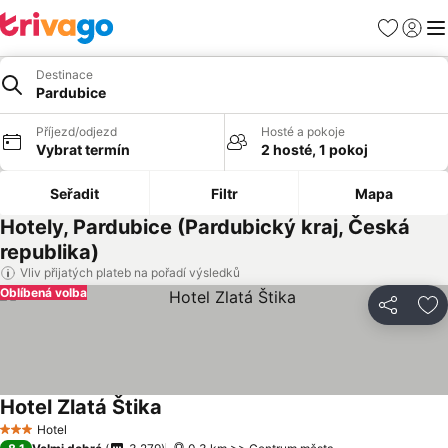
Oblíbené
Přihlási
Me
Destinace
Pardubice
Příjezd/odjezd
Hosté a pokoje
Vybrat termín
2 hosté, 1 pokoj
Seřadit
Filtr
Mapa
Hotely, Pardubice (Pardubický kraj, Česká
republika)
Vliv přijatých plateb na pořadí výsledků
Oblíbená volba
Sdílet
Př
Hotel Zlatá Štika
Hotel
3 Počet hvězdiček