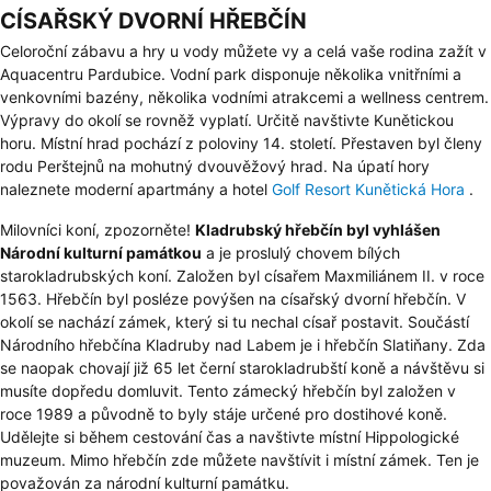
CÍSAŘSKÝ DVORNÍ HŘEBČÍN
Celoroční zábavu a hry u vody můžete vy a celá vaše rodina zažít v
Aquacentru Pardubice. Vodní park disponuje několika vnitřními a
venkovními bazény, několika vodními atrakcemi a wellness centrem.
Výpravy do okolí se rovněž vyplatí. Určitě navštivte Kunětickou
horu. Místní hrad pochází z poloviny 14. století. Přestaven byl členy
rodu Perštejnů na mohutný dvouvěžový hrad. Na úpatí hory
naleznete moderní apartmány a hotel
Golf Resort Kunětická Hora
.
Milovníci koní, zpozorněte!
Kladrubský hřebčín byl vyhlášen
Národní kulturní památkou
a je proslulý chovem bílých
starokladrubských koní. Založen byl císařem Maxmiliánem II. v roce
1563. Hřebčín byl posléze povýšen na císařský dvorní hřebčín. V
okolí se nachází zámek, který si tu nechal císař postavit. Součástí
Národního hřebčína Kladruby nad Labem je i hřebčín Slatiňany. Zda
se naopak chovají již 65 let černí starokladrubští koně a návštěvu si
musíte dopředu domluvit. Tento zámecký hřebčín byl založen v
roce 1989 a původně to byly stáje určené pro dostihové koně.
Udělejte si během cestování čas a navštivte místní
Hippologické
muzeum
. Mimo hřebčín zde můžete navštívit i místní zámek. Ten je
považován za národní kulturní památku.