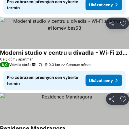
Pro zobrazení přesných cen vyberte
Ukázat ceny
termín
Sdílet
Př
Moderní studio v centru u divadla - Wi-Fi zdarma #HomeVibes53
Celý dům / apartmán
8,0
Velmi dobré
17
0.3 km >> Centrum města
Pro zobrazení přesných cen vyberte
Ukázat ceny
termín
Sdílet
Př
Rezidence Mandragora