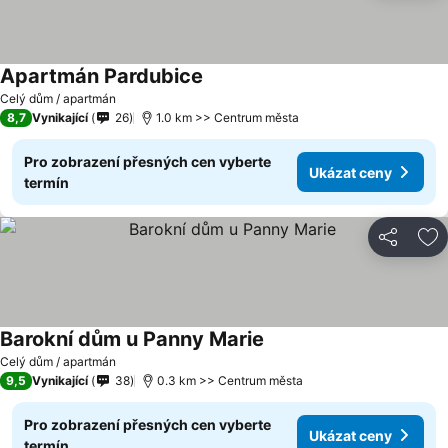
Apartmán Pardubice
Celý dům / apartmán
8,7
Vynikající
26
1.0 km >> Centrum města
Pro zobrazení přesných cen vyberte
Ukázat ceny
termín
Sdílet
Př
Barokní dům u Panny Marie
Celý dům / apartmán
9,5
Vynikající
38
0.3 km >> Centrum města
Pro zobrazení přesných cen vyberte
Ukázat ceny
termín