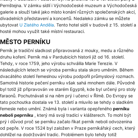
Pernštejna. V zámku sídlí i Východočeské muzeum a Východočeská
galerie a slouží také jako místo konání různých společenských akcí,
divadelních představení a koncertů. Nedaleko zámku se můžete
ubytovat
U Zlatého Anděla
. Tento hotel sídlí v budově z 15. století a
hosté mohou využít také místní restauraci.
MĚSTO PERNÍKU
Perník je tradiční sladkost připravovaná z mouky, medu a různého
druhu koření. Perník má v Pardubicích historii již od 16. století.
Tehdy, v roce 1759, jeho výrobu schválila Marie Terezie. V
následujících letech se výroba perníku stala skoro uměním. Během
dvacátého století řemeslnou výrobu podpořil průmyslový rozmach.
Samotná historie pečení perníku však sahá mnohem dále. Původně
byl totiž již připravován ve starém Egyptě, kde byl určený pro stoly
faraonů. Pochutnávali si na něm prý i učenci v Římě. Do Evropy se
tato pochoutka dostala ve 13. století a mluvilo se tehdy o sladkém
řemesle nebo umění. Známá byla i varianta opepřeného
perníku
neboli peprníku
, který má svoji tradici v klášterech. To mohl být
prý i důvod proč se perníku začalo říkat perník neboli odvozenina
od pepře. V roce 1524 byl založen v Praze perníkářský cech, který
dohlížel na dodržování tradic. Problémem bylo tehdy totiž