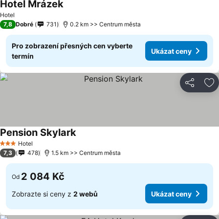
Hotel Mrázek
Hotel
7,8
Dobré
731
0.2 km >> Centrum města
Pro zobrazení přesných cen vyberte
Ukázat ceny
termín
Sdílet
Př
Pension Skylark
Hotel
3 Počet hvězdiček
7,3
478
1.5 km >> Centrum města
2 084 Kč
Od
Zobrazte si ceny z
2 webů
Ukázat ceny