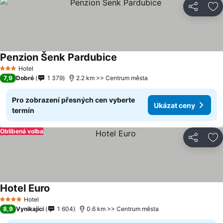
Sdílet
Př
Penzion Šenk Pardubice
Hotel
3 Počet hvězdiček
7,9
Dobré
1 379
2.2 km >> Centrum města
Pro zobrazení přesných cen vyberte
Ukázat ceny
termín
Oblíbená volba
Sdílet
Př
Hotel Euro
Hotel
4 Počet hvězdiček
8,9
Vynikající
1 604
0.6 km >> Centrum města