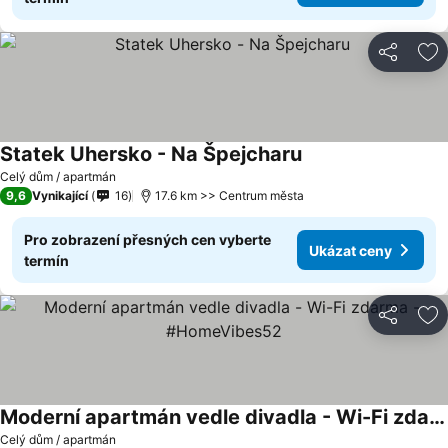
Sdílet
Př
Statek Uhersko - Na Špejcharu
Celý dům / apartmán
9,6
Vynikající
16
17.6 km >> Centrum města
Pro zobrazení přesných cen vyberte
Ukázat ceny
termín
Sdílet
Př
Moderní apartmán vedle divadla - Wi-Fi zdarma - #HomeVibes52
Celý dům / apartmán