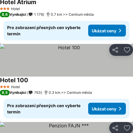
Hotel Atrium
Hotel
3 Počet hvězdiček
8,6
Vynikající
1 179
0.7 km >> Centrum města
Pro zobrazení přesných cen vyberte
Ukázat ceny
termín
Sdílet
Př
Hotel 100
Hotel
3 Počet hvězdiček
8,5
Vynikající
763
0.3 km >> Centrum města
Pro zobrazení přesných cen vyberte
Ukázat ceny
termín
Sdílet
Př