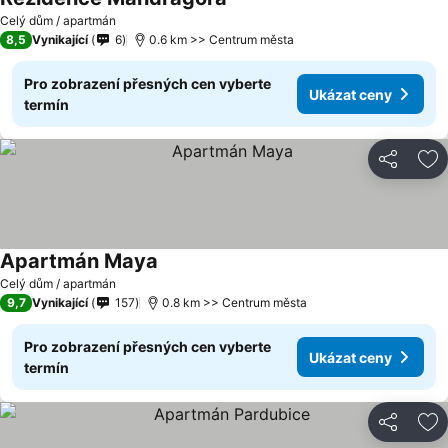
Celý dům / apartmán
8,5
Vynikající
6
0.6 km >> Centrum města
Pro zobrazení přesných cen vyberte
Ukázat ceny
termín
Sdílet
Př
Apartmán Maya
Celý dům / apartmán
9,7
Vynikající
157
0.8 km >> Centrum města
Pro zobrazení přesných cen vyberte
Ukázat ceny
termín
Sdílet
Př