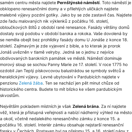
samém centru města najdete
Pernštýnské náměstí
. Toto náměstí je
obklopeno renesančními domy a v přilehlých uličkách najdete
malebné výjevy pozdní gotiky. Jako by se zde zastavil čas. Najdete
zde řadu malovaných nik výklenků z počátku 16. století,
obloučkových štítů z období rané renesance. Fasády většiny domů
dostaly svoji podobu v období baroka a rokoka. Vaše dovolená by
se neměla obejít bez prohlídky fasády domu U Jonáše z konce 18.
století. Zajímavým je zde vyjevení z bible, a to kterak je prorok
Jonáš uvězněn v tlamě velryby. Jedná se o jednu z nejvíce
obdivovaných barokních památek ve městě. Náměstí dominuje
morový sloup se sochou Panny Marie ze 17. století. V roce 1775 ho
ozdobil Jan Teplý pískovcovou balustrádou se symboly světců a
heraldickými výjevy. Levné ubytování v Pardubicích najdete v
penzionu
Zelená žába
. Ten se nachází jen pět minut chůze od
historického centra. Budete to mít blízko ke všem pardubickým
skvostům.
Největším pokladem místních je však
Zelená brána
. Za ní najdete
věž, která je přístupná veřejnosti a nabízí nádherný výhled na město
a okolí, včetně nedalekého renesančního zámku z konce 15. a
počátku 16. století. Interiér zámku obsahuje nejstarší renesanční
fresky v Čechách. Postaven byl na přelomu 15. a 16. století pány z