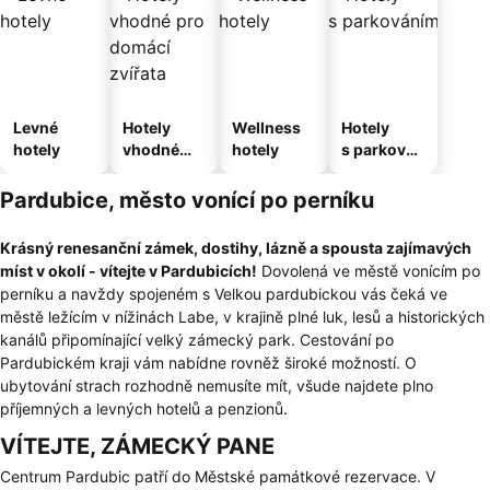
Levné
Hotely
Wellness
Hotely
hotely
vhodné
hotely
s parkován
pro
ím
domácí
Pardubice, město vonící po perníku
zvířata
Krásný renesanční zámek, dostihy, lázně a spousta zajímavých
míst v okolí - vítejte v Pardubicích!
Dovolená ve městě vonícím po
perníku a navždy spojeném s Velkou pardubickou vás čeká ve
městě ležícím v nížinách Labe, v krajině plné luk, lesů a historických
kanálů připomínající velký zámecký park. Cestování po
Pardubickém kraji vám nabídne rovněž široké možností. O
ubytování strach rozhodně nemusíte mít, všude najdete plno
příjemných a levných hotelů a penzionů.
VÍTEJTE, ZÁMECKÝ PANE
Centrum Pardubic patří do Městské památkové rezervace. V