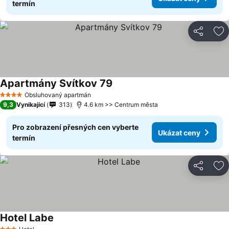
termín
Sdílet
Př
Apartmány Svítkov 79
Obsluhovaný apartmán
4 Počet hvězdiček
9,3
Vynikající
313
4.6 km >> Centrum města
Pro zobrazení přesných cen vyberte
Ukázat ceny
termín
Sdílet
Př
Hotel Labe