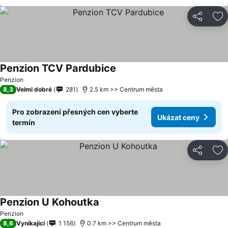
Sdílet
Př
Penzion TCV Pardubice
Penzion
8,3
Velmi dobré
281
2.5 km >> Centrum města
Pro zobrazení přesných cen vyberte
Ukázat ceny
termín
Sdílet
Př
Penzion U Kohoutka
Penzion
8,6
Vynikající
1 156
0.7 km >> Centrum města