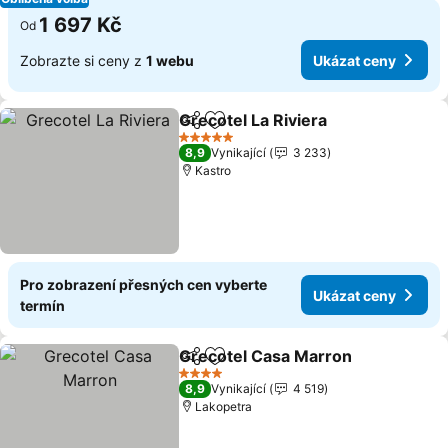
1 697 Kč
Od
Zobrazte si ceny z
1 webu
Ukázat ceny
Grecotel La Riviera
Sdílet
Přidat na seznam oblíbených h
5 Počet hvězdiček
8,9
Vynikající
3 233
Kastro
Pro zobrazení přesných cen vyberte
Ukázat ceny
termín
Grecotel Casa Marron
Sdílet
Přidat na seznam oblíbených h
4 Počet hvězdiček
8,9
Vynikající
4 519
Lakopetra