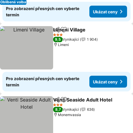
Oblíbená volba
Pro zobrazení přesných cen vyberte
Ukázat ceny
termín
Limeni Village
Sdílet
Přidat na seznam oblíbených h
3 Počet hvězdiček
9,5
Vynikající
1 904
Limeni
Pro zobrazení přesných cen vyberte
Ukázat ceny
termín
Venti Seaside Adult Hotel
Sdílet
Přidat na seznam oblíbených h
3 Počet hvězdiček
8,7
Vynikající
636
Monemvassia