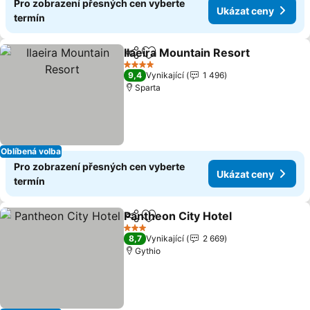
Pro zobrazení přesných cen vyberte
Ukázat ceny
termín
Ilaeira Mountain Resort
Sdílet
Přidat na seznam oblíbených h
4 Počet hvězdiček
9,4
Vynikající
1 496
Sparta
Oblíbená volba
Pro zobrazení přesných cen vyberte
Ukázat ceny
termín
Pantheon City Hotel
Sdílet
Přidat na seznam oblíbených h
3 Počet hvězdiček
8,7
Vynikající
2 669
Gythio