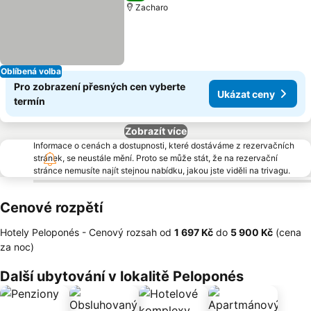
Zacharo
Oblíbená volba
Pro zobrazení přesných cen vyberte
Ukázat ceny
termín
Zobrazít více
Informace o cenách a dostupnosti, které dostáváme z rezervačních
stránek, se neustále mění. Proto se může stát, že na rezervační
stránce nemusíte najít stejnou nabídku, jakou jste viděli na trivagu.
Cenové rozpětí
Hotely Peloponés -
Cenový rozsah
od
‎1 697 Kč
do
‎5 900 Kč
(cena
za noc)
Další ubytování v lokalitě Peloponés