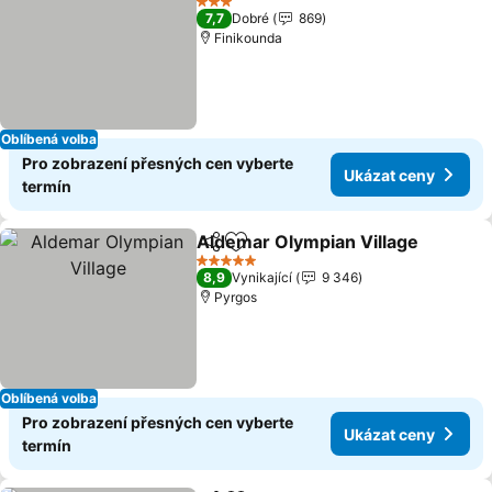
3 Počet hvězdiček
7,7
Dobré
869
Finikounda
Oblíbená volba
Pro zobrazení přesných cen vyberte
Ukázat ceny
termín
Aldemar Olympian Village
Sdílet
Přidat na seznam oblíbených h
5 Počet hvězdiček
8,9
Vynikající
9 346
Pyrgos
Oblíbená volba
Pro zobrazení přesných cen vyberte
Ukázat ceny
termín