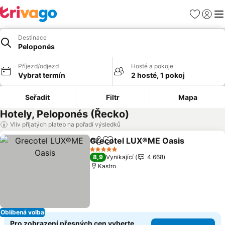
Oblíbené
Přihlási
Me
Destinace
Peloponés
Příjezd/odjezd
Hosté a pokoje
Vybrat termín
2 hosté, 1 pokoj
Seřadit
Filtr
Mapa
Hotely, Peloponés (Řecko)
Vliv přijatých plateb na pořadí výsledků
Grecotel LUX®ME Oasis
Sdílet
Přidat na seznam oblíbených h
5 Počet hvězdiček
8,9
Vynikající
4 668
Kastro
Oblíbená volba
Pro zobrazení přesných cen vyberte