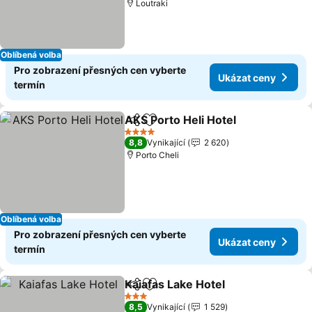
Loutraki
Oblíbená volba
Pro zobrazení přesných cen vyberte
Ukázat ceny
termín
AKS Porto Heli Hotel
Sdílet
Přidat na seznam oblíbených h
4 Počet hvězdiček
8,8
Vynikající
2 620
Porto Cheli
Oblíbená volba
Pro zobrazení přesných cen vyberte
Ukázat ceny
termín
Kaiafas Lake Hotel
Sdílet
Přidat na seznam oblíbených h
3 Počet hvězdiček
8,5
Vynikající
1 529