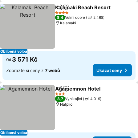
Kalamaki Beach Resort
Sdílet
Přidat na seznam oblíbených h
4 Počet hvězdiček
8,4
Velmi dobré
2 468
Kalamaki
Oblíbená volba
3 571 Kč
Od
Zobrazte si ceny z
7 webů
Ukázat ceny
Agamemnon Hotel
Sdílet
Přidat na seznam oblíbených h
3 Počet hvězdiček
8,7
Vynikající
4 019
Nafplio
Oblíbená volba