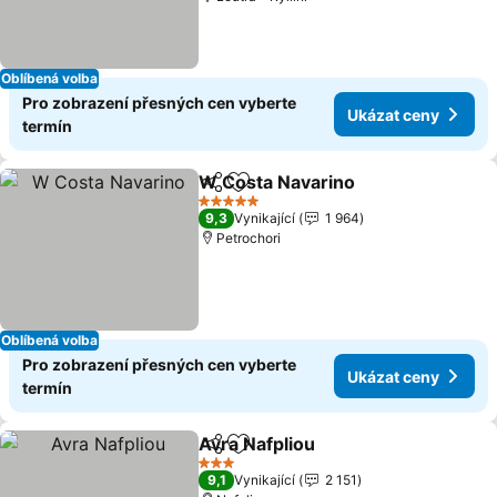
Oblíbená volba
Pro zobrazení přesných cen vyberte
Ukázat ceny
termín
W Costa Navarino
Sdílet
Přidat na seznam oblíbených h
5 Počet hvězdiček
9,3
Vynikající
1 964
Petrochori
Oblíbená volba
Pro zobrazení přesných cen vyberte
Ukázat ceny
termín
Avra Nafpliou
Sdílet
Přidat na seznam oblíbených h
3 Počet hvězdiček
9,1
Vynikající
2 151