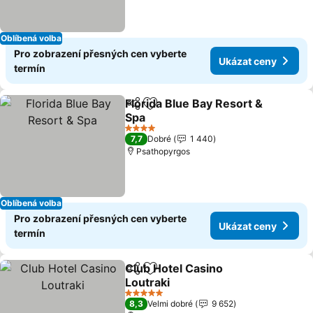
Oblíbená volba
Pro zobrazení přesných cen vyberte
Ukázat ceny
termín
Florida Blue Bay Resort &
Sdílet
Přidat na seznam oblíbených h
Spa
4 Počet hvězdiček
7,7
Dobré
1 440
Psathopyrgos
Oblíbená volba
Pro zobrazení přesných cen vyberte
Ukázat ceny
termín
Club Hotel Casino
Sdílet
Přidat na seznam oblíbených h
Loutraki
5 Počet hvězdiček
8,3
Velmi dobré
9 652