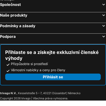
Hotely Katakolo
Hotely Kalavrita
Společnost
Hotely Selianitika
Hotely Myloi - Argolis
Naše produkty
Hotely Ermioni
Hotely Argos
Hotely Paralio Astros
Hotely Kourouta
Podmínky a zásady
Hotely Kalamaki
Hotely Mystras
Podpora
Hotely Melissi
Hotely Agios Nikolaos
Hotely Neapolis - Lakonia
Hotely Kardamili
Přihlaste se a získejte exkluzivní členské
výhody
Přizpůsobte si prostředí
Věrnostní nabídky a ceny pro členy
Přihlásit se
trivago N.V.
, Kesselstraße 5 – 7, 40221 Düsseldorf, Německo
Copyright 2026 trivago | Všechna práva vyhrazena.