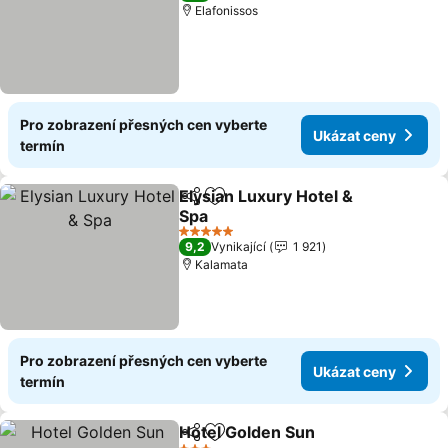
Elafonissos
Pro zobrazení přesných cen vyberte
Ukázat ceny
termín
Elysian Luxury Hotel &
Sdílet
Přidat na seznam oblíbených h
Spa
5 Počet hvězdiček
9,2
Vynikající
1 921
Kalamata
Pro zobrazení přesných cen vyberte
Ukázat ceny
termín
Hotel Golden Sun
Sdílet
Přidat na seznam oblíbených h