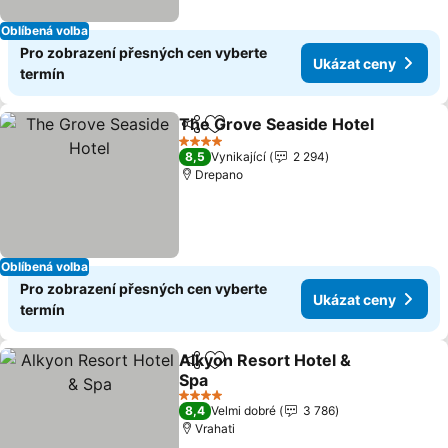
Oblíbená volba
Pro zobrazení přesných cen vyberte
Ukázat ceny
termín
The Grove Seaside Hotel
Sdílet
Přidat na seznam oblíbených h
4 Počet hvězdiček
8,5
Vynikající
2 294
Drepano
Oblíbená volba
Pro zobrazení přesných cen vyberte
Ukázat ceny
termín
Alkyon Resort Hotel &
Sdílet
Přidat na seznam oblíbených h
Spa
4 Počet hvězdiček
8,4
Velmi dobré
3 786
Vrahati