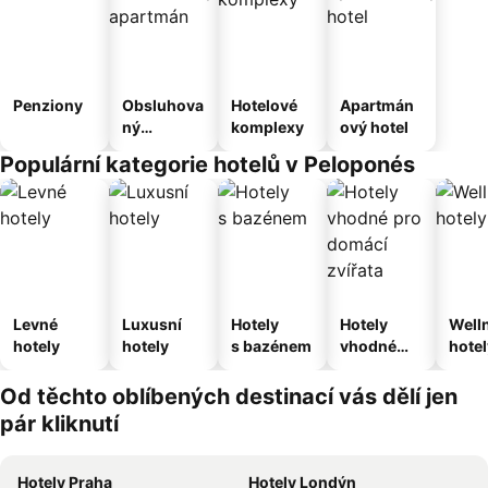
Penziony
Obsluhova
Hotelové
Apartmán
ný
komplexy
ový hotel
apartmán
Populární kategorie hotelů v Peloponés
Levné
Luxusní
Hotely
Hotely
Well
hotely
hotely
s bazénem
vhodné
hotel
pro
domácí
Od těchto oblíbených destinací vás dělí jen
zvířata
pár kliknutí
Hotely Praha
Hotely Londýn