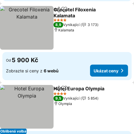
Grecotel Filoxenia
Sdílet
Přidat na seznam oblíbených h
Kalamata
4 Počet hvězdiček
8,9
Vynikající
3 173
Kalamata
5 900 Kč
Od
Zobrazte si ceny z
6 webů
Ukázat ceny
Hotel Europa Olympia
Sdílet
Přidat na seznam oblíbených h
4 Počet hvězdiček
9,5
Vynikající
5 854
Olympia
Oblíbená volba