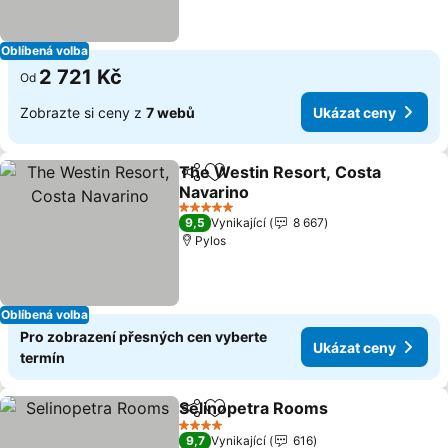
Oblíbená volba
2 721 Kč
Od
Zobrazte si ceny z
7 webů
Ukázat ceny
The Westin Resort, Costa
Sdílet
Přidat na seznam oblíbených h
Navarino
5 Počet hvězdiček
9,5
Vynikající
8 667
Pylos
Oblíbená volba
Pro zobrazení přesných cen vyberte
Ukázat ceny
termín
Selinopetra Rooms
Sdílet
Přidat na seznam oblíbených h
4 Počet hvězdiček
9,7
Vynikající
616