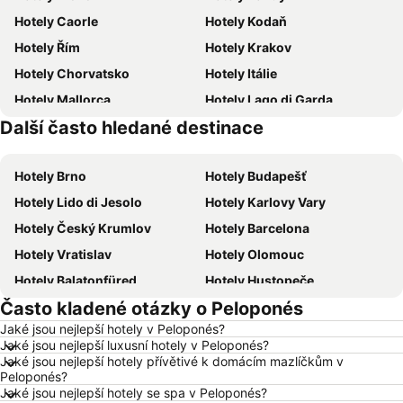
Hotely Caorle
Hotely Kodaň
Hotely Řím
Hotely Krakov
Hotely Chorvatsko
Hotely Itálie
Hotely Mallorca
Hotely Lago di Garda
Další často hledané destinace
Hotely Istrie
Hotely Šumava
Hotely Brno
Hotely Budapešť
Hotely Lido di Jesolo
Hotely Karlovy Vary
Hotely Český Krumlov
Hotely Barcelona
Hotely Vratislav
Hotely Olomouc
Hotely Balatonfüred
Hotely Hustopeče
Často kladené otázky o Peloponés
Hotely Vídeň
Hotely Hurghada
Jaké jsou nejlepší hotely v Peloponés?
Hotely Bratislava
Hotely Kolobrzeg
Jaké jsou nejlepší luxusní hotely v Peloponés?
Hotely Třeboň
Hotely Málaga
Jaké jsou nejlepší hotely přívětivé k domácím mazlíčkům v
Peloponés?
Hotely Amsterdam
Hotely Ostrava
Jaké jsou nejlepší hotely se spa v Peloponés?