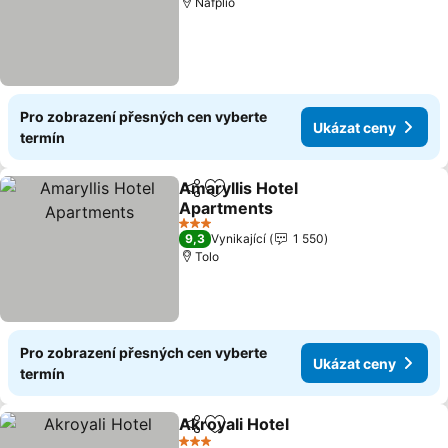
Nafplio
Pro zobrazení přesných cen vyberte
Ukázat ceny
termín
Amaryllis Hotel
Sdílet
Přidat na seznam oblíbených h
Apartments
3 Počet hvězdiček
9,3
Vynikající
1 550
Tolo
Pro zobrazení přesných cen vyberte
Ukázat ceny
termín
Akroyali Hotel
Sdílet
Přidat na seznam oblíbených h