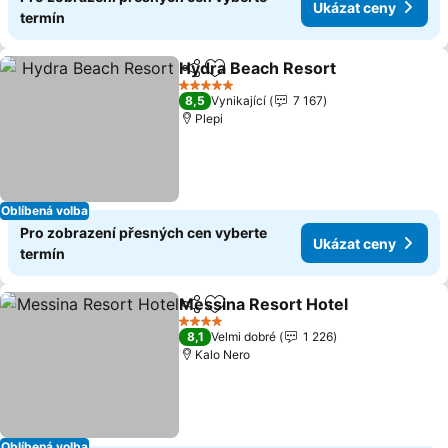
Ukázat ceny
termín
Hydra Beach Resort
Sdílet
Přidat na seznam oblíbených h
5 Počet hvězdiček
8,5
Vynikající
7 167
Plepi
Oblíbená volba
Pro zobrazení přesných cen vyberte
Ukázat ceny
termín
Messina Resort Hotel
Sdílet
Přidat na seznam oblíbených h
4 Počet hvězdiček
8,1
Velmi dobré
1 226
Kalo Nero
Oblíbená volba