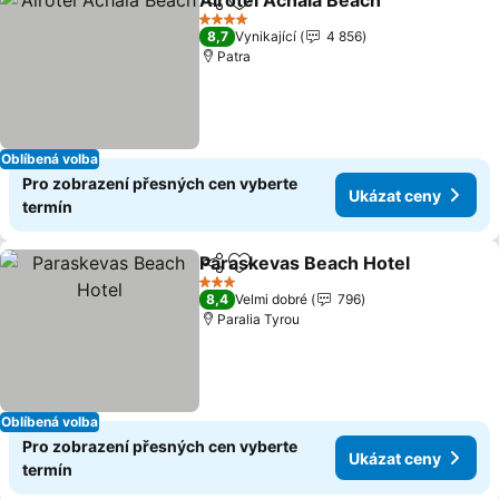
Airotel Achaia Beach
Sdílet
Přidat na seznam oblíbených h
4 Počet hvězdiček
8,7
Vynikající
4 856
Patra
Oblíbená volba
Pro zobrazení přesných cen vyberte
Ukázat ceny
termín
Paraskevas Beach Hotel
Sdílet
Přidat na seznam oblíbených h
3 Počet hvězdiček
8,4
Velmi dobré
796
Paralia Tyrou
Oblíbená volba
Pro zobrazení přesných cen vyberte
Ukázat ceny
termín