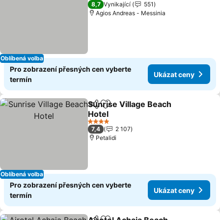
3 Počet hvězdiček
8,7
Vynikající
551
Agios Andreas - Messinia
Oblíbená volba
Pro zobrazení přesných cen vyberte
Ukázat ceny
termín
Sunrise Village Beach
Sdílet
Přidat na seznam oblíbených h
Hotel
4 Počet hvězdiček
7,4
2 107
Petalidi
Oblíbená volba
Pro zobrazení přesných cen vyberte
Ukázat ceny
termín