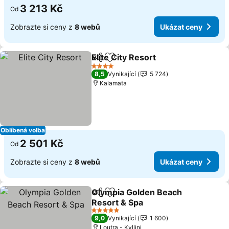
3 213 Kč
Od
Zobrazte si ceny z
8 webů
Ukázat ceny
Elite City Resort
Sdílet
Přidat na seznam oblíbených h
4 Počet hvězdiček
8,5
Vynikající
5 724
Kalamata
Oblíbená volba
2 501 Kč
Od
Zobrazte si ceny z
8 webů
Ukázat ceny
Olympia Golden Beach
Sdílet
Přidat na seznam oblíbených h
Resort & Spa
5 Počet hvězdiček
9,0
Vynikající
1 600
Loutra - Kyllini