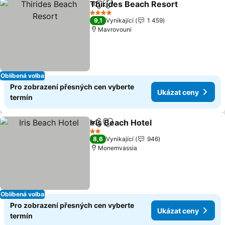
Thirides Beach Resort
Sdílet
Přidat na seznam oblíbených h
4 Počet hvězdiček
9,1
Vynikající
1 459
Mavrovouni
Oblíbená volba
Pro zobrazení přesných cen vyberte
Ukázat ceny
termín
Iris Beach Hotel
Sdílet
Přidat na seznam oblíbených h
2 Počet hvězdiček
8,6
Vynikající
946
Monemvassia
Oblíbená volba
Pro zobrazení přesných cen vyberte
Ukázat ceny
termín