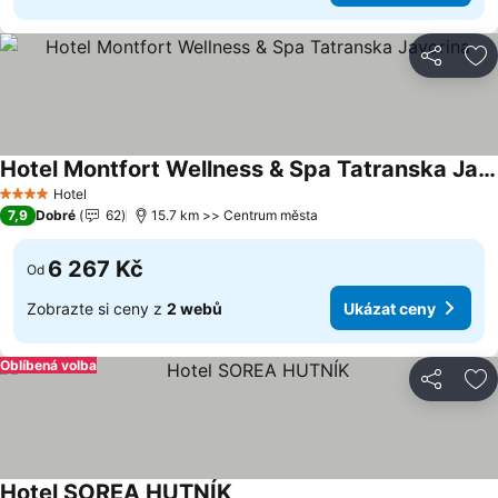
Sdílet
Př
Hotel Montfort Wellness & Spa Tatranska Javorina
Ukázat ceny
Hotel
4 Počet hvězdiček
7,9
Dobré
62
15.7 km >> Centrum města
6 267 Kč
Od
Zobrazte si ceny z
2 webů
Ukázat ceny
Oblíbená volba
Sdílet
Př
Hotel SOREA HUTNÍK