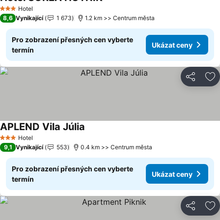
Ukázat ceny
Hotel
3 Počet hvězdiček
8,6
Vynikající
1 673
1.2 km >> Centrum města
Pro zobrazení přesných cen vyberte
Ukázat ceny
termín
Sdílet
Př
APLEND Vila Júlia
Ukázat ceny
Hotel
3 Počet hvězdiček
9,1
Vynikající
553
0.4 km >> Centrum města
Pro zobrazení přesných cen vyberte
Ukázat ceny
termín
Sdílet
Př