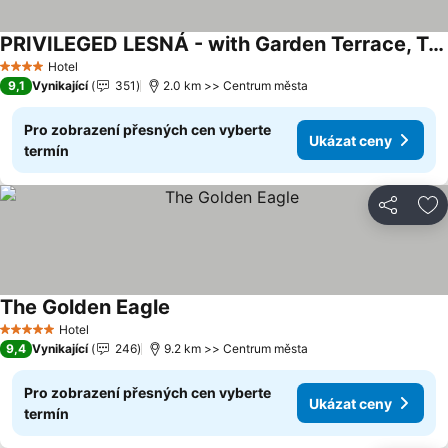
PRIVILEGED LESNÁ - with Garden Terrace, Tatranská Lomnica 2 km
Ukázat ceny
Hotel
4 Počet hvězdiček
9,1
Vynikající
351
2.0 km >> Centrum města
Pro zobrazení přesných cen vyberte
Ukázat ceny
termín
Sdílet
Př
The Golden Eagle
Ukázat ceny
Hotel
5 Počet hvězdiček
9,4
Vynikající
246
9.2 km >> Centrum města
Pro zobrazení přesných cen vyberte
Ukázat ceny
termín