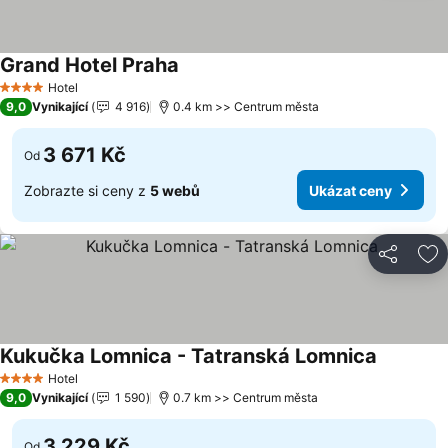
Grand Hotel Praha
Ukázat ceny
Hotel
4 Počet hvězdiček
9,0
Vynikající
4 916
0.4 km >> Centrum města
3 671 Kč
Od
Zobrazte si ceny z
5 webů
Ukázat ceny
Sdílet
Př
Kukučka Lomnica - Tatranská Lomnica
Ukázat c
Hotel
4 Počet hvězdiček
9,0
Vynikající
1 590
0.7 km >> Centrum města
3 229 Kč
Od