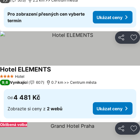
7,1
505
2.2 km >> Centrum města
Pro zobrazení přesných cen vyberte
Ukázat ceny
termín
Sdílet
Př
Hotel ELEMENTS
Ukázat ceny
Hotel
4 Počet hvězdiček
9,6
Vynikající
607
0.7 km >> Centrum města
4 481 Kč
Od
Zobrazte si ceny z
2 webů
Ukázat ceny
Oblíbená volba
Sdílet
Př