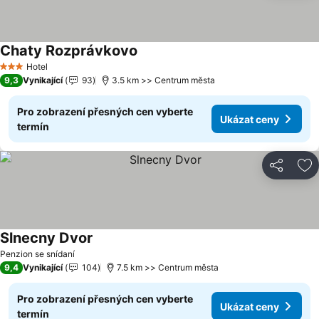
Chaty Rozprávkovo
Ukázat ceny
Hotel
3 Počet hvězdiček
9,3
Vynikající
93
3.5 km >> Centrum města
Pro zobrazení přesných cen vyberte
Ukázat ceny
termín
Sdílet
Př
Slnecny Dvor
Ukázat ceny
Penzion se snídaní
9,4
Vynikající
104
7.5 km >> Centrum města
Pro zobrazení přesných cen vyberte
Ukázat ceny
termín