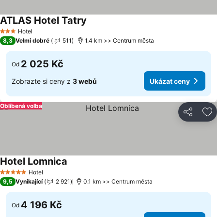
ATLAS Hotel Tatry
Ukázat ceny
Hotel
3 Počet hvězdiček
8,3
Velmi dobré
511
1.4 km >> Centrum města
2 025 Kč
Od
Zobrazte si ceny z
3 webů
Ukázat ceny
Oblíbená volba
Sdílet
Př
Hotel Lomnica
Ukázat ceny
Hotel
5 Počet hvězdiček
9,5
Vynikající
2 921
0.1 km >> Centrum města
4 196 Kč
Od