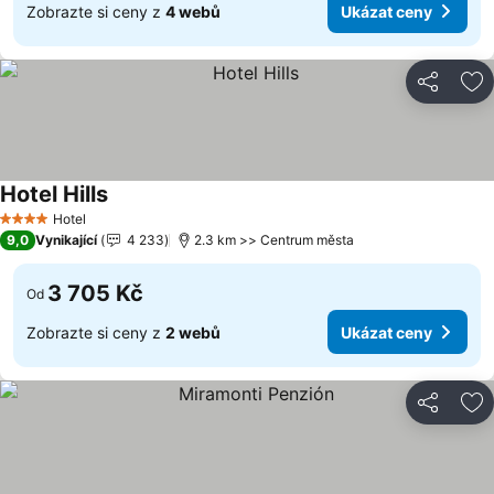
Zobrazte si ceny z
4 webů
Ukázat ceny
Sdílet
Př
Hotel Hills
Ukázat ceny
Hotel
4 Počet hvězdiček
9,0
Vynikající
4 233
2.3 km >> Centrum města
3 705 Kč
Od
Zobrazte si ceny z
2 webů
Ukázat ceny
Sdílet
Př