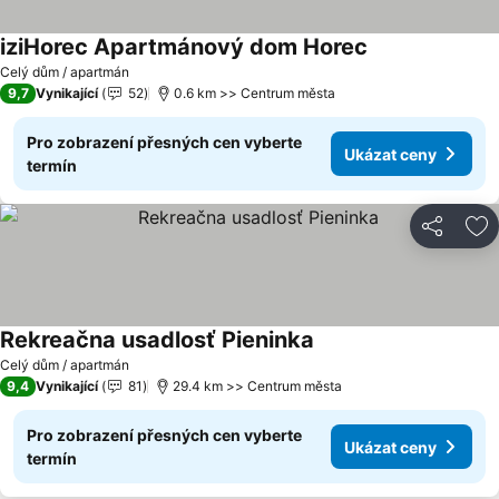
iziHorec Apartmánový dom Horec
Ukázat ceny
Celý dům / apartmán
9,7
Vynikající
52
0.6 km >> Centrum města
Pro zobrazení přesných cen vyberte
Ukázat ceny
termín
Sdílet
Př
Rekreačna usadlosť Pieninka
Ukázat ceny
Celý dům / apartmán
9,4
Vynikající
81
29.4 km >> Centrum města
Pro zobrazení přesných cen vyberte
Ukázat ceny
termín