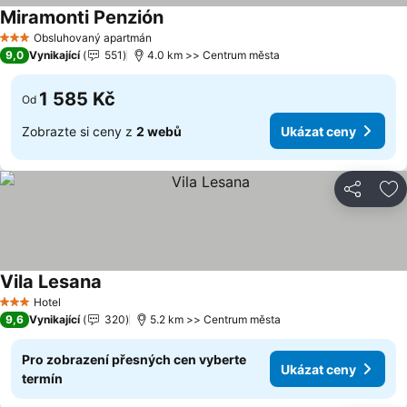
Miramonti Penzión
Ukázat ceny
Obsluhovaný apartmán
3 Počet hvězdiček
9,0
Vynikající
551
4.0 km >> Centrum města
1 585 Kč
Od
Zobrazte si ceny z
2 webů
Ukázat ceny
Sdílet
Př
Vila Lesana
Ukázat ceny
Hotel
3 Počet hvězdiček
9,6
Vynikající
320
5.2 km >> Centrum města
Pro zobrazení přesných cen vyberte
Ukázat ceny
termín