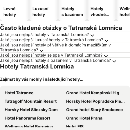
Levné
Luxusní
Hotely
Hotely
Well
hotely
hotely
s bazénem
vhodné
hotel
pro
domácí
Často kladené otázky o Tatranská Lomnica
zvířata
Jaké jsou nejlepší hotely v Tatranská Lomnica?
Jaké jsou nejlepší luxusní hotely v Tatranská Lomnica?
Jaké jsou nejlepší hotely přívětivé k domácím mazlíčkům v
Tatranská Lomnica?
Jaké jsou nejlepší hotely se spa v Tatranská Lomnica?
Jaké jsou nejlepší hotely s bazénem v Tatranská Lomnica?
Hotely Tatranská Lomnica
Zajímat by vás mohly i následující hotely...
Hotel Tatranec
Grand Hotel Kempinski High Tatras
Tatragolf Mountain Resort
Horsky Hotel Popradske Pleso
Horsky Hotel Sliezsky Dom
Grand hotel Starý Smokovec
Hotel Panorama Resort
Grand Hotel Praha
Wellness Hotel Borovica
Hotel FIS