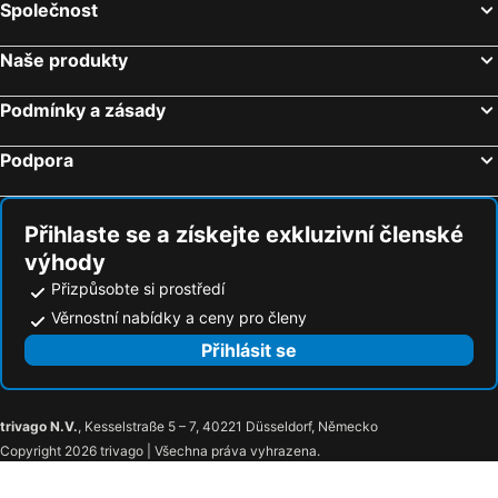
Společnost
Bešeňová, Žilinský kraj Hotely
Dunajská Streda, Trnavský kraj Hotely
Hotel Lesna
Andrišov dom penzion
Naše produkty
Podmínky a zásady
Podpora
Přihlaste se a získejte exkluzivní členské
výhody
Přizpůsobte si prostředí
Věrnostní nabídky a ceny pro členy
Přihlásit se
trivago N.V.
, Kesselstraße 5 – 7, 40221 Düsseldorf, Německo
Copyright 2026 trivago | Všechna práva vyhrazena.