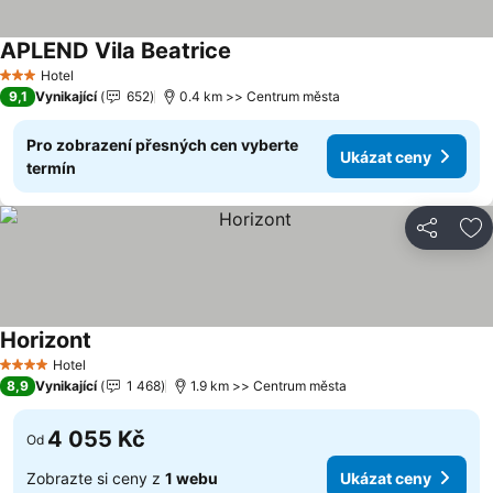
APLEND Vila Beatrice
Ukázat ceny
Hotel
3 Počet hvězdiček
9,1
Vynikající
652
0.4 km >> Centrum města
Pro zobrazení přesných cen vyberte
Ukázat ceny
termín
Sdílet
Př
Horizont
Ukázat ceny
Hotel
4 Počet hvězdiček
8,9
Vynikající
1 468
1.9 km >> Centrum města
4 055 Kč
Od
Zobrazte si ceny z
1 webu
Ukázat ceny