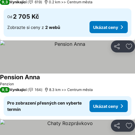
9,3
Vynikající
619
0.2 km >> Centrum města
2 705 Kč
Od
Zobrazte si ceny z
2 webů
Ukázat ceny
Sdílet
Př
Pension Anna
Ukázat ceny
Penzion
9,5
Vynikající
164
8.3 km >> Centrum města
Pro zobrazení přesných cen vyberte
Ukázat ceny
termín
Sdílet
Př