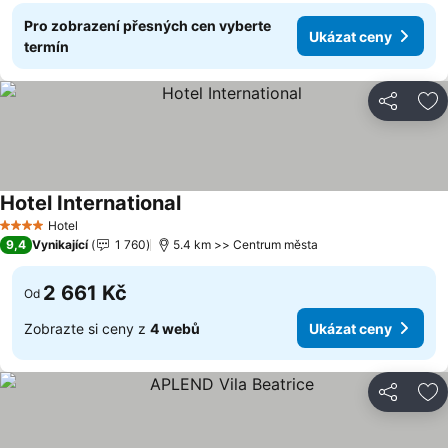
Pro zobrazení přesných cen vyberte
Ukázat ceny
termín
Sdílet
Př
Hotel International
Ukázat ceny
Hotel
4 Počet hvězdiček
9,4
Vynikající
1 760
5.4 km >> Centrum města
2 661 Kč
Od
Zobrazte si ceny z
4 webů
Ukázat ceny
Sdílet
Př