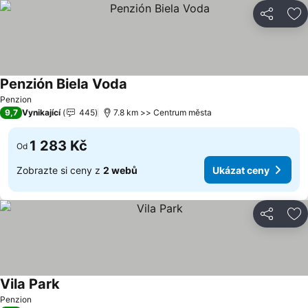
Sdílet
Př
Penzión Biela Voda
Ukázat ceny
Penzion
9,7
Vynikající
445
7.8 km >> Centrum města
1 283 Kč
Od
Zobrazte si ceny z
2 webů
Ukázat ceny
Sdílet
Př
Vila Park
Ukázat ceny
Penzion