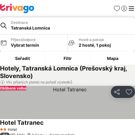
Oblíbené
Přihlási
Me
Destinace
Tatranská Lomnica
Příjezd/odjezd
Hosté a pokoje
Vybrat termín
2 hosté, 1 pokoj
Seřadit
Filtr
Mapa
Hotely, Tatranská Lomnica (Prešovský kraj,
Slovensko)
Vliv přijatých plateb na pořadí výsledků
Oblíbená volba
Sdílet
Př
Hotel Tatranec
Ukázat ceny
Hotel
2 Počet hvězdiček