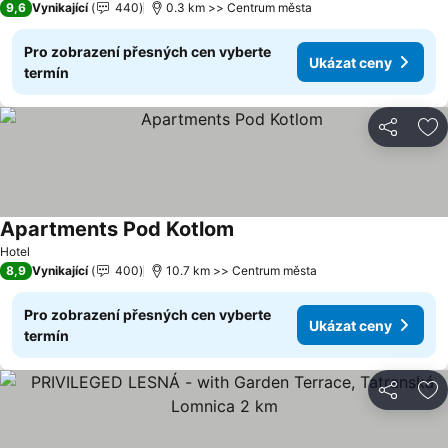
9,6
Vynikající
440
0.3 km >> Centrum města
Pro zobrazení přesných cen vyberte
Ukázat ceny
termín
Sdílet
Př
Apartments Pod Kotlom
Ukázat ceny
Hotel
8,9
Vynikající
400
10.7 km >> Centrum města
Pro zobrazení přesných cen vyberte
Ukázat ceny
termín
Sdílet
Př