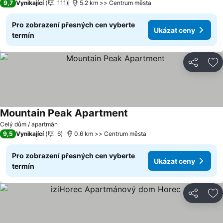
9,7
Vynikající
111
5.2 km >> Centrum města
Pro zobrazení přesných cen vyberte
Ukázat ceny
termín
Sdílet
Př
Mountain Peak Apartment
Ukázat ceny
Celý dům / apartmán
9,5
Vynikající
6
0.6 km >> Centrum města
Pro zobrazení přesných cen vyberte
Ukázat ceny
termín
Sdílet
Př