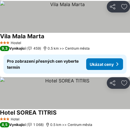
Sdílet
Př
Vila Mala Marta
Ukázat ceny
Hostel
3 Počet hvězdiček
9,3
Vynikající
459
0.5 km >> Centrum města
Pro zobrazení přesných cen vyberte
Ukázat ceny
termín
Sdílet
Př
Hotel SOREA TITRIS
Ukázat ceny
Hotel
3 Počet hvězdiček
8,5
Vynikající
1 068
0.5 km >> Centrum města