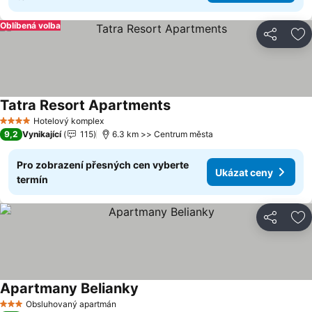
Oblíbená volba
Sdílet
Př
Tatra Resort Apartments
Ukázat ceny
Hotelový komplex
4 Počet hvězdiček
9,2
Vynikající
115
6.3 km >> Centrum města
Pro zobrazení přesných cen vyberte
Ukázat ceny
termín
Sdílet
Př
Apartmany Belianky
Ukázat ceny
Obsluhovaný apartmán
3 Počet hvězdiček