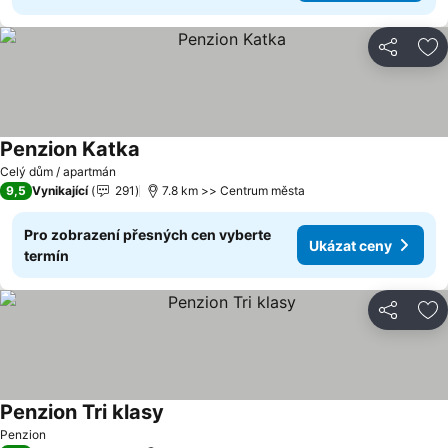
Sdílet
Př
Penzion Katka
Ukázat ceny
Celý dům / apartmán
9,5
Vynikající
291
7.8 km >> Centrum města
Pro zobrazení přesných cen vyberte
Ukázat ceny
termín
Sdílet
Př
Penzion Tri klasy
Ukázat ceny
Penzion