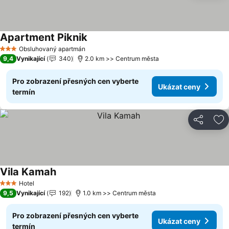
Apartment Piknik
Ukázat ceny
Obsluhovaný apartmán
3 Počet hvězdiček
9,4
Vynikající
340
2.0 km >> Centrum města
Pro zobrazení přesných cen vyberte
Ukázat ceny
termín
Sdílet
Př
Vila Kamah
Ukázat ceny
Hotel
3 Počet hvězdiček
9,5
Vynikající
192
1.0 km >> Centrum města
Pro zobrazení přesných cen vyberte
Ukázat ceny
termín