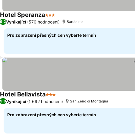
Hotel Speranza
3 Počet hvězdiček
Ukázat ceny
Vynikající
(570 hodnocení)
9,2
Bardolino
Pro zobrazení přesných cen vyberte termín
Hotel Bellavista
3 Počet hvězdiček
Ukázat ceny
Vynikající
(1 692 hodnocení)
9,0
San Zeno di Montagna
Pro zobrazení přesných cen vyberte termín