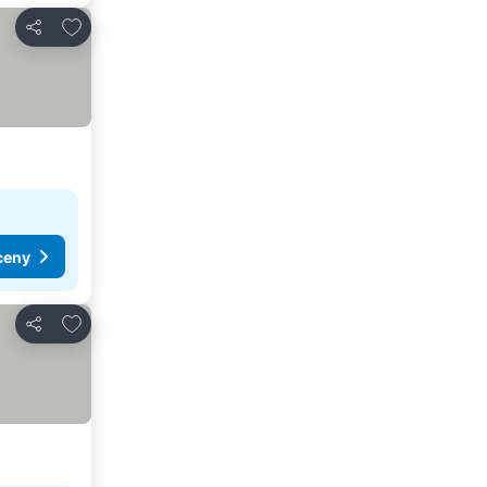
Přidat na seznam oblíbených hotelů
Sdílet
ceny
Přidat na seznam oblíbených hotelů
Sdílet