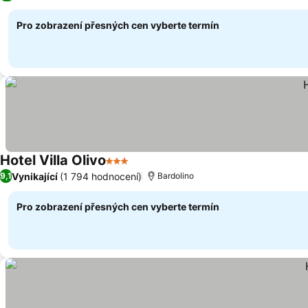
Pro zobrazení přesných cen vyberte termín
Hotel Villa Olivo
3 Počet hvězdiček
Ukázat ceny
Vynikající
(1 794 hodnocení)
9,1
Bardolino
Pro zobrazení přesných cen vyberte termín