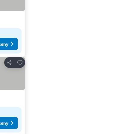
ceny
Přidat na seznam oblíbených hotelů
Sdílet
ceny