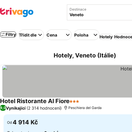
Destinace
Filtry
Třídit dle
Cena
Poloha
Hotely
Hodnoce
Hotely, Veneto (Itálie)
Hotel Ristorante Al Fiore
3 Počet hvězdiček
Ukázat ceny
Vynikající
(2 314 hodnocení)
9,0
Peschiera del Garda
4 914 Kč
Od