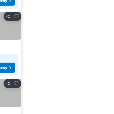
ceny
Přidat na seznam oblíbených hotelů
Sdílet
ceny
Přidat na seznam oblíbených hotelů
Sdílet