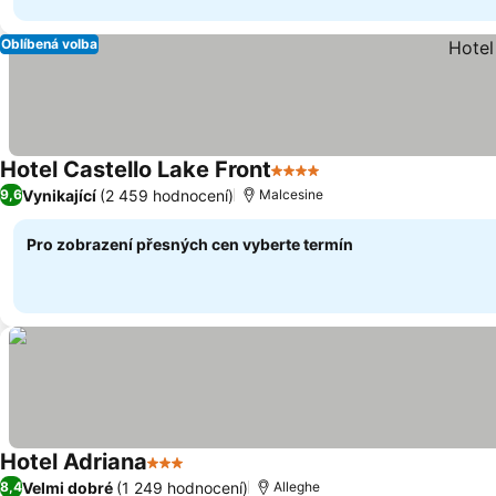
Oblíbená volba
Hotel Castello Lake Front
4 Počet hvězdiček
Ukázat ceny
Vynikající
(2 459 hodnocení)
9,6
Malcesine
Pro zobrazení přesných cen vyberte termín
Hotel Adriana
3 Počet hvězdiček
Ukázat ceny
Velmi dobré
(1 249 hodnocení)
8,4
Alleghe