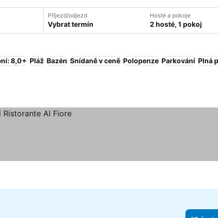
Příjezd/odjezd
Hosté a pokoje
Vybrat termín
2 hosté, 1 pokoj
ní: 8,0+
Pláž
Bazén
Snídaně v ceně
Polopenze
Parkování
Plná 