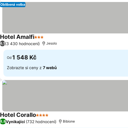
Oblíbená volba
Hotel Amalfi
3 Počet hvězdiček
Ukázat ceny
(3 430 hodnocení)
6,1
Jesolo
1 548 Kč
Od
Zobrazte si ceny z
7 webů
Hotel Corallo
4 Počet hvězdiček
Ukázat ceny
Vynikající
(732 hodnocení)
8,8
Bibione