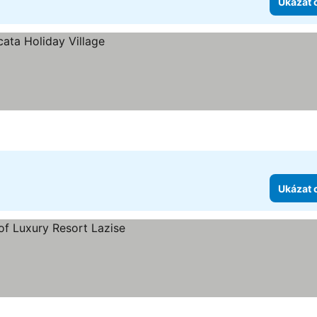
Ukázat 
Ukázat 
k
eny