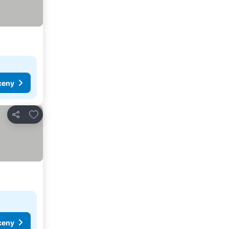
ceny
Přidat na seznam oblíbených hotelů
Sdílet
ceny