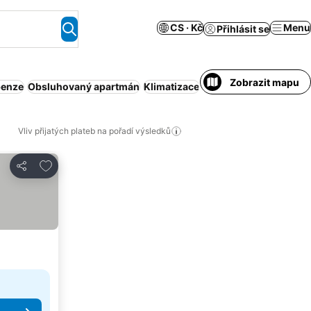
CS · Kč
Menu
Přihlásit se
Zobrazit mapu
penze
Obsluhovaný apartmán
Klimatizace
Domácí mazlíčci povol
Vliv přijatých plateb na pořadí výsledků
Přidat na seznam oblíbených hotelů
Sdílet