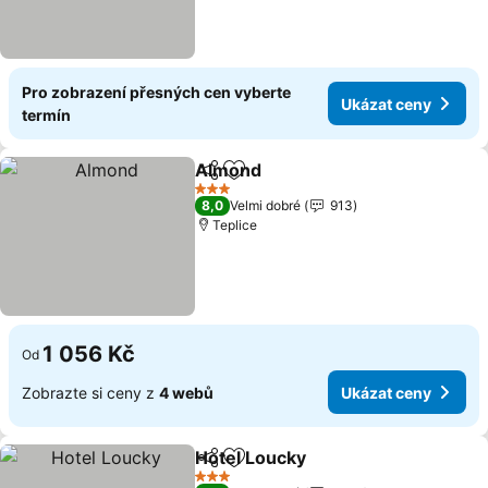
Pro zobrazení přesných cen vyberte
Ukázat ceny
termín
Almond
Sdílet
Přidat na seznam oblíbených h
Ukázat ceny
3 Počet hvězdiček
8,0
Velmi dobré
913
Teplice
1 056 Kč
Od
Zobrazte si ceny z
4 webů
Ukázat ceny
Hotel Loucky
Sdílet
Přidat na seznam oblíbených h
Ukázat ceny
3 Počet hvězdiček