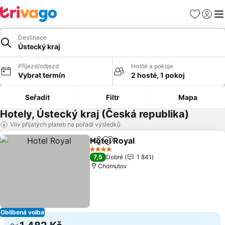
Oblíbené
Přihlási
Me
Destinace
Ústecký kraj
Příjezd/odjezd
Hosté a pokoje
Vybrat termín
2 hosté, 1 pokoj
Seřadit
Filtr
Mapa
Hotely, Ústecký kraj (Česká republika)
Vliv přijatých plateb na pořadí výsledků
Hotel Royal
Sdílet
Přidat na seznam oblíbených h
Ukázat ceny
4 Počet hvězdiček
7,5
Dobré
1 841
Chomutov
Oblíbená volba