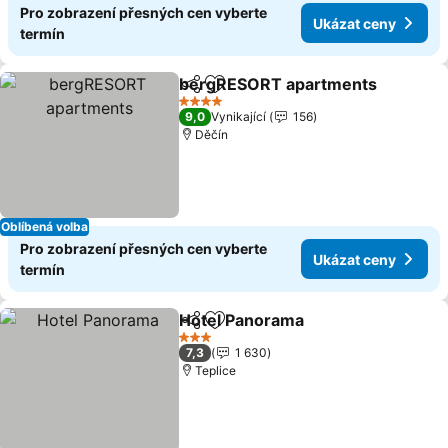
Pro zobrazení přesných cen vyberte
Ukázat ceny
termín
bergRESORT apartments
Sdílet
Přidat na seznam oblíbených h
4 Počet hvězdiček
9,0
Vynikající
156
Děčín
Oblíbená volba
Pro zobrazení přesných cen vyberte
Ukázat ceny
termín
Hotel Panorama
Sdílet
Přidat na seznam oblíbených h
Ukázat ce
3 Počet hvězdiček
7,3
1 630
Teplice