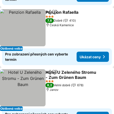
Penzion Rafaella
Sdílet
Přidat na seznam oblíbených h
Ukázat c
3 Počet hvězdiček
7,8
Dobré
410
Česká Kamenice
Oblíbená volba
Pro zobrazení přesných cen vyberte
Ukázat ceny
termín
Hotel U Zeleného Stromu
Sdílet
Přidat na seznam oblíbených h
- Zum Grünen Baum
Ukázat ceny
3 Počet hvězdiček
8,2
Velmi dobré
678
Janov
Oblíbená volba