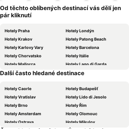
pro
domácí
Od těchto oblíbených destinací vás dělí jen
zvířata
pár kliknutí
Hotely Praha
Hotely Londýn
Hotely Krakov
Hotely Patong Beach
Hotely Karlovy Vary
Hotely Barcelona
Hotely Chorvatsko
Hotely Itálie
Hotely Mallorca
Hotely Lago di Garda
Další často hledané destinace
Hotely Česká republika
Hotely Šumava
Hotely Caorle
Hotely Budapešť
Hotely Vratislav
Hotely Lido di Jesolo
Hotely Brno
Hotely Řím
Hotely Amsterdam
Hotely Olomouc
Hotely Ostrava
Hotely Mikulov