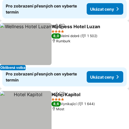
Pro zobrazení přesných cen vyberte
Ukázat ceny
termín
Wellness Hotel Luzan
Sdílet
Přidat na seznam oblíbených h
Ukáz
4 Počet hvězdiček
8,0
Velmi dobré
1 502
Rumburk
Oblíbená volba
Pro zobrazení přesných cen vyberte
Ukázat ceny
termín
Hotel Kapitol
Sdílet
Přidat na seznam oblíbených h
Ukázat ceny
4 Počet hvězdiček
8,6
Vynikající
1 644
Most