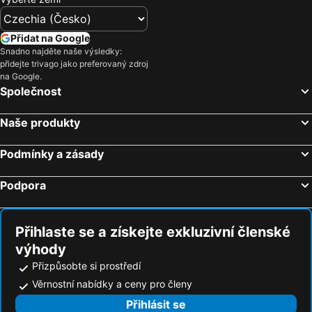
Hotely Krupka
Hotely Straškov-Vodochody
Hotely Třebenice
Hotely Rybniště
Přidat na Google
Hotely Jiřetín pod Jedlovou
Hotely Jirkov
Snadno najděte naše výsledky:
přidejte trivago jako preferovaný zdroj
Hotely Perštejn
Hotely Obrnice
na Google.
Hotely Okounov
Hotely Staré Křečany
Společnost
Hotely Terezín
Hotely Klíny
Naše produkty
Hotely Podbořany
Hotely Srbská Kamenice
Hotely Vědomice
Hotely Mariánské Radčice
Podmínky a zásady
Hotely Zbrašín
Hotely Šluknov
Podpora
Hotely Libochovice
Hotely Bílina
Hotely Vejprty
Hotely Benešov nad Ploučnicí
Přihlaste se a získejte exkluzivní členské
výhody
Přizpůsobte si prostředí
Věrnostní nabídky a ceny pro členy
Přihlásit se