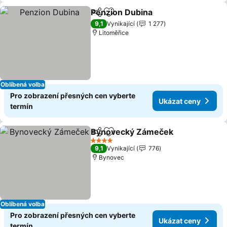
Penzion Dubina
Sdílet
Přidat na seznam oblíbených h
Ukázat ce
9,1
Vynikající
1 277
Litoměřice
Oblíbená volba
Pro zobrazení přesných cen vyberte
Ukázat ceny
termín
Bynovecký Zámeček
Sdílet
Přidat na seznam oblíbených h
Ukáz
4 Počet hvězdiček
9,1
Vynikající
776
Bynovec
Oblíbená volba
Pro zobrazení přesných cen vyberte
Ukázat ceny
termín