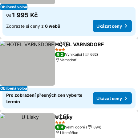
Oblíbená volba
1 995 Kč
Od
Zobrazte si ceny z
6 webů
Ukázat ceny
HOTEL VARNSDORF
Sdílet
Přidat na seznam oblíbených h
Ukáza
3 Počet hvězdiček
9,2
Vynikající
662
Varnsdorf
Oblíbená volba
Pro zobrazení přesných cen vyberte
Ukázat ceny
termín
U Lisky
Sdílet
Přidat na seznam oblíbených h
Ukázat ceny
3 Počet hvězdiček
8,4
Velmi dobré
894
Litoměřice