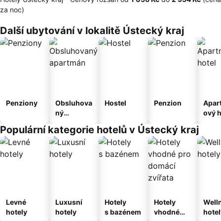
za noc)
Další ubytování v lokalitě Ústecký kraj
Penziony
Obsluhova
Hostel
Penzion
Apar
ný
ový h
apartmán
Populární kategorie hotelů v Ústecký kraj
Levné
Luxusní
Hotely
Hotely
Well
hotely
hotely
s bazénem
vhodné
hotel