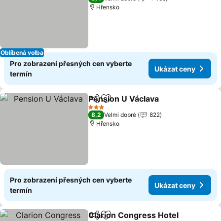
Hřensko
Oblíbená volba
Pro zobrazení přesných cen vyberte
Ukázat ceny
termín
Pension U Václava
Sdílet
Přidat na seznam oblíbených h
Ukázat 
3 Počet hvězdiček
8,2
Velmi dobré
822
Hřensko
Pro zobrazení přesných cen vyberte
Ukázat ceny
termín
Clarion Congress Hotel
Sdílet
Přidat na seznam oblíbených h