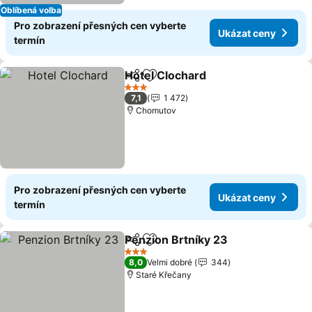
Oblíbená volba
Pro zobrazení přesných cen vyberte
Ukázat ceny
termín
Hotel Clochard
Sdílet
Přidat na seznam oblíbených h
Ukázat cen
3 Počet hvězdiček
7,1
1 472
Chomutov
Pro zobrazení přesných cen vyberte
Ukázat ceny
termín
Penzion Brtníky 23
Sdílet
Přidat na seznam oblíbených h
Ukázat
3 Počet hvězdiček
8,0
Velmi dobré
344
Staré Křečany