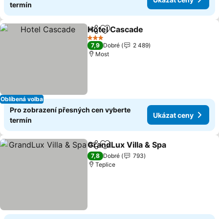
termín
Hotel Cascade
Sdílet
Přidat na seznam oblíbených h
Ukázat cen
3 Počet hvězdiček
7,9
Dobré
2 489
Most
Oblíbená volba
Pro zobrazení přesných cen vyberte
Ukázat ceny
termín
GrandLux Villa & Spa
Sdílet
Přidat na seznam oblíbených h
Ukáza
7,8
Dobré
793
Teplice