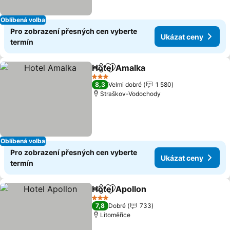
Oblíbená volba
Pro zobrazení přesných cen vyberte
Ukázat ceny
termín
Hotel Amalka
Sdílet
Přidat na seznam oblíbených h
Ukázat ceny
3 Počet hvězdiček
8,3
Velmi dobré
1 580
Straškov-Vodochody
Oblíbená volba
Pro zobrazení přesných cen vyberte
Ukázat ceny
termín
Hotel Apollon
Sdílet
Přidat na seznam oblíbených h
Ukázat ceny
3 Počet hvězdiček
7,8
Dobré
733
Litoměřice