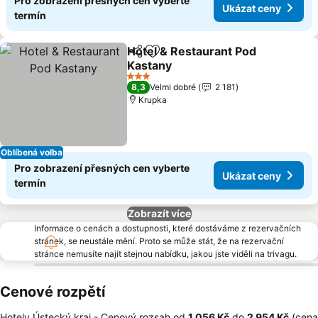
Pro zobrazení přesných cen vyberte
Ukázat ceny
termín
Hotel & Restaurant Pod
Sdílet
Přidat na seznam oblíbených h
Kastany
Ukázat ceny
3 Počet hvězdiček
8,3
Velmi dobré
2 181
Krupka
Oblíbená volba
Pro zobrazení přesných cen vyberte
Ukázat ceny
termín
Zobrazít více
Informace o cenách a dostupnosti, které dostáváme z rezervačních
stránek, se neustále mění. Proto se může stát, že na rezervační
stránce nemusíte najít stejnou nabídku, jakou jste viděli na trivagu.
Cenové rozpětí
Hotely Ústecký kraj -
Cenový rozsah
od
‎1 056 Kč
do
‎2 954 Kč
(cena