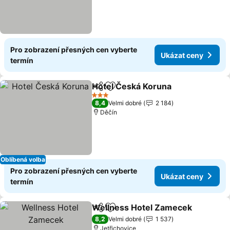
Pro zobrazení přesných cen vyberte
Ukázat ceny
termín
Hotel Česká Koruna
Sdílet
Přidat na seznam oblíbených h
Ukáza
3 Počet hvězdiček
8,4
Velmi dobré
2 184
Děčín
Oblíbená volba
Pro zobrazení přesných cen vyberte
Ukázat ceny
termín
Wellness Hotel Zamecek
Sdílet
Přidat na seznam oblíbených h
U
8,2
Velmi dobré
1 537
Jetřichovice