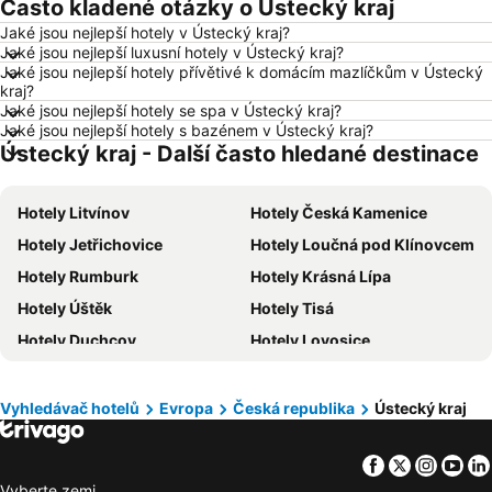
Často kladené otázky o Ústecký kraj
Hotely Hurghada
Hotely Znojmo
Jaké jsou nejlepší hotely v Ústecký kraj?
Hotely Kolobrzeg
Hotely Lignano Sabbiadoro
Jaké jsou nejlepší luxusní hotely v Ústecký kraj?
Hotely Nice
Hotely Verona
Jaké jsou nejlepší hotely přívětivé k domácím mazlíčkům v Ústecký
kraj?
Hotely České Budějovice
Hotely Manavgat
Jaké jsou nejlepší hotely se spa v Ústecký kraj?
Jaké jsou nejlepší hotely s bazénem v Ústecký kraj?
Hotely Český Krumlov
Hotely Krkonoše
Ústecký kraj - Další často hledané destinace
Hotely Beskydy
Hotely Rakousko
Hotely Polsko
Hotely Albánie
Hotely Litvínov
Hotely Česká Kamenice
Hotely Egypt
Hotely Kypr
Hotely Jetřichovice
Hotely Loučná pod Klínovcem
Hotely Gran Canaria
Hotely Vysočina
Hotely Rumburk
Hotely Krásná Lípa
Hotely Jeseníky
Hotely Istrie
Hotely Úštěk
Hotely Tisá
Hotely Emilia-Romagna
Hotely Španělsko
Hotely Duchcov
Hotely Lovosice
Hotely Madeira
Hotely Moravský kras
Hotely Chřibská
Hotely Místo
Hotely Slovinsko
Hotely Wolfgangsee
Hotely Varnsdorf
Hotely Štětí
Vyhledávač hotelů
Evropa
Česká republika
Ústecký kraj
Hotely Maledivy
Hotely Salzburk a okolí
Hotely Krabčice
Hotely Kovářská
Facebook
Twitter
Insta
Yo
Hotely Kytlice
Hotely Klášterec nad Ohří
Vyberte zemi