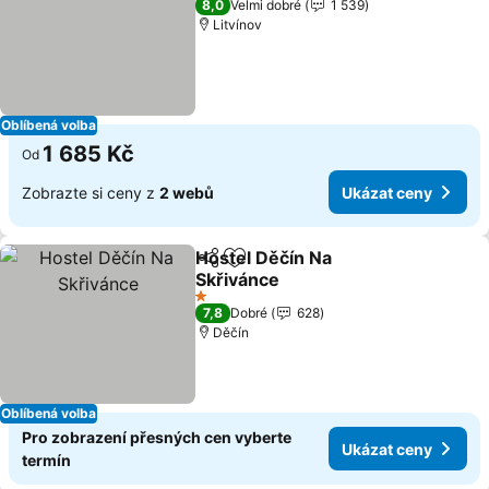
8,0
Velmi dobré
1 539
Litvínov
Oblíbená volba
1 685 Kč
Od
Zobrazte si ceny z
2 webů
Ukázat ceny
Hostel Děčín Na
Sdílet
Přidat na seznam oblíbených h
Skřivánce
Ukázat ceny
1 Počet hvězdiček
7,8
Dobré
628
Děčín
Oblíbená volba
Pro zobrazení přesných cen vyberte
Ukázat ceny
termín