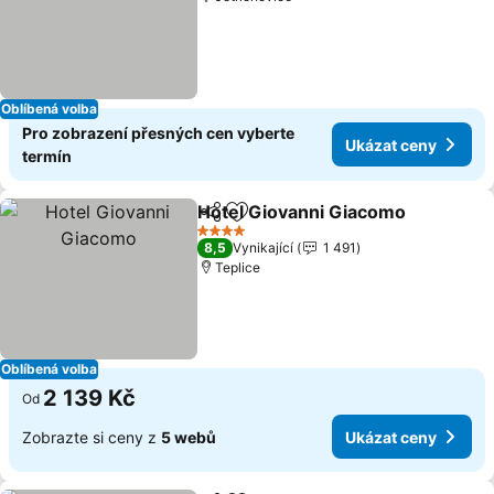
Oblíbená volba
Pro zobrazení přesných cen vyberte
Ukázat ceny
termín
Hotel Giovanni Giacomo
Sdílet
Přidat na seznam oblíbených h
U
4 Počet hvězdiček
8,5
Vynikající
1 491
Teplice
Oblíbená volba
2 139 Kč
Od
Zobrazte si ceny z
5 webů
Ukázat ceny