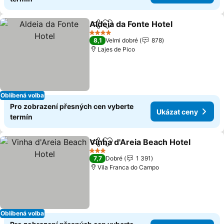
Aldeia da Fonte Hotel
Sdílet
Přidat na seznam oblíbených h
4 Počet hvězdiček
8,1
Velmi dobré
878
Lajes de Pico
Oblíbená volba
Pro zobrazení přesných cen vyberte
Ukázat ceny
termín
Vinha d'Areia Beach Hotel
Sdílet
Přidat na seznam oblíbených h
3 Počet hvězdiček
7,7
Dobré
1 391
Vila Franca do Campo
Oblíbená volba