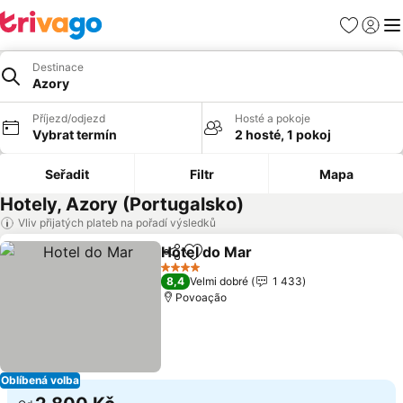
Oblíbené
Přihlási
Me
Destinace
Azory
Příjezd/odjezd
Hosté a pokoje
Vybrat termín
2 hosté, 1 pokoj
Seřadit
Filtr
Mapa
Hotely, Azory (Portugalsko)
Vliv přijatých plateb na pořadí výsledků
Hotel do Mar
Sdílet
Přidat na seznam oblíbených h
4 Počet hvězdiček
8,4
Velmi dobré
1 433
Povoação
Oblíbená volba