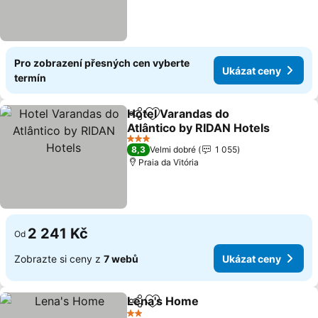
Pro zobrazení přesných cen vyberte
Ukázat ceny
termín
Hotel Varandas do
Sdílet
Přidat na seznam oblíbených h
Atlântico by RIDAN Hotels
3 Počet hvězdiček
8,3
Velmi dobré
1 055
Praia da Vitória
2 241 Kč
Od
Zobrazte si ceny z
7 webů
Ukázat ceny
Lena's Home
Sdílet
Přidat na seznam oblíbených h