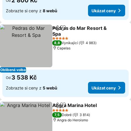
2 800 Kč
Od
Zobrazte si ceny z
8 webů
Ukázat ceny
Pedras do Mar Resort &
Sdílet
Přidat na seznam oblíbených h
Spa
5 Počet hvězdiček
8,8
Vynikající
4 983
Capelas
Oblíbená volba
3 538 Kč
Od
Zobrazte si ceny z
5 webů
Ukázat ceny
Angra Marina Hotel
Sdílet
Přidat na seznam oblíbených h
5 Počet hvězdiček
7,5
Dobré
3 814
Angra do Heroismo