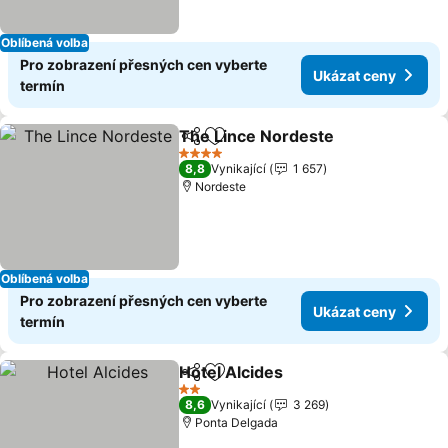
Oblíbená volba
Pro zobrazení přesných cen vyberte
Ukázat ceny
termín
The Lince Nordeste
Sdílet
Přidat na seznam oblíbených h
4 Počet hvězdiček
8,8
Vynikající
1 657
Nordeste
Oblíbená volba
Pro zobrazení přesných cen vyberte
Ukázat ceny
termín
Hotel Alcides
Sdílet
Přidat na seznam oblíbených h
2 Počet hvězdiček
8,6
Vynikající
3 269
Ponta Delgada