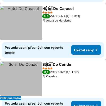
Hotel Do Caracol
Sdílet
Přidat na seznam oblíbených h
4 Počet hvězdiček
8,3
Velmi dobré
3 821
Angra do Heroismo
Pro zobrazení přesných cen vyberte
Ukázat ceny
termín
Solar Do Conde
Sdílet
Přidat na seznam oblíbených h
4 Počet hvězdiček
8,1
Velmi dobré
1 616
Capelas
Oblíbená volba
Pro zobrazení přesných cen vyberte
Ukázat ceny