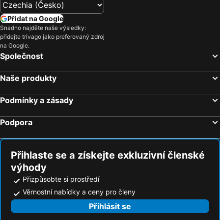
Hotely Sao Pedro
Hotely Ribeira Quente
Přidat na Google
Hotely Biscoitos
Hotely Vila Nova do Corvo
Snadno najděte naše výsledky:
přidejte trivago jako preferovaný zdroj
Hotely Castelo Branco
Hotely Cedros
na Google.
Hotely Praia
Hotely Calheta de Nesquim
Společnost
Hotely Urzelina
Naše produkty
Podmínky a zásady
Podpora
Přihlaste se a získejte exkluzivní členské
výhody
Přizpůsobte si prostředí
Věrnostní nabídky a ceny pro členy
Přihlásit se