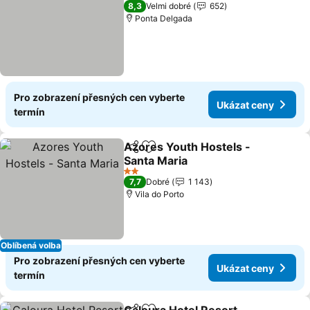
2 Počet hvězdiček
8,3
Velmi dobré
652
Ponta Delgada
Pro zobrazení přesných cen vyberte
Ukázat ceny
termín
Azores Youth Hostels -
Sdílet
Přidat na seznam oblíbených h
Santa Maria
2 Počet hvězdiček
7,7
Dobré
1 143
Vila do Porto
Oblíbená volba
Pro zobrazení přesných cen vyberte
Ukázat ceny
termín