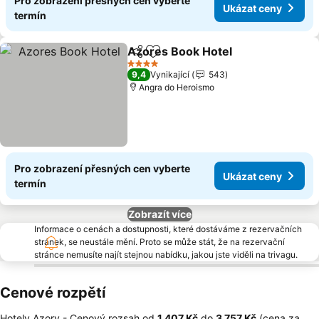
Pro zobrazení přesných cen vyberte
Ukázat ceny
termín
Azores Book Hotel
Sdílet
Přidat na seznam oblíbených h
4 Počet hvězdiček
9,4
Vynikající
543
Angra do Heroismo
Pro zobrazení přesných cen vyberte
Ukázat ceny
termín
Zobrazít více
Informace o cenách a dostupnosti, které dostáváme z rezervačních
stránek, se neustále mění. Proto se může stát, že na rezervační
stránce nemusíte najít stejnou nabídku, jakou jste viděli na trivagu.
Cenové rozpětí
Hotely Azory -
Cenový rozsah
od
‎1 407 Kč
do
‎3 757 Kč
(cena za