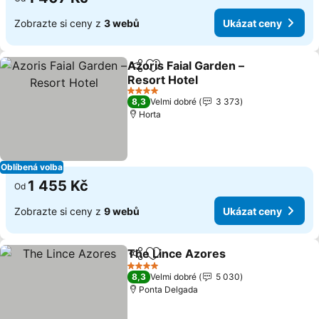
Zobrazte si ceny z
3 webů
Ukázat ceny
Azoris Faial Garden –
Sdílet
Přidat na seznam oblíbených h
Resort Hotel
4 Počet hvězdiček
8,3
Velmi dobré
3 373
Horta
Oblíbená volba
1 455 Kč
Od
Zobrazte si ceny z
9 webů
Ukázat ceny
The Lince Azores
Sdílet
Přidat na seznam oblíbených h
4 Počet hvězdiček
8,3
Velmi dobré
5 030
Ponta Delgada