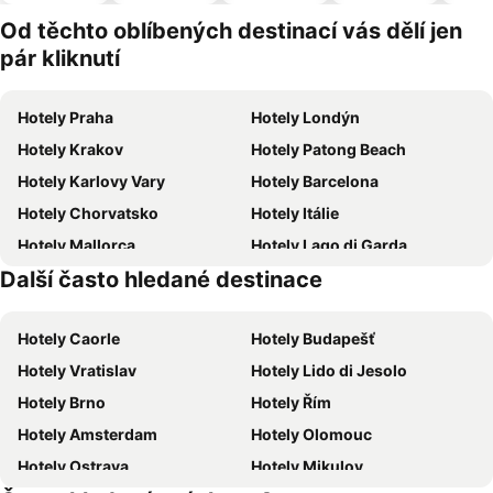
pro
domácí
Od těchto oblíbených destinací vás dělí jen
zvířata
pár kliknutí
Hotely Praha
Hotely Londýn
Hotely Krakov
Hotely Patong Beach
Hotely Karlovy Vary
Hotely Barcelona
Hotely Chorvatsko
Hotely Itálie
Hotely Mallorca
Hotely Lago di Garda
Další často hledané destinace
Hotely Česká republika
Hotely Šumava
Hotely Caorle
Hotely Budapešť
Hotely Vratislav
Hotely Lido di Jesolo
Hotely Brno
Hotely Řím
Hotely Amsterdam
Hotely Olomouc
Hotely Ostrava
Hotely Mikulov