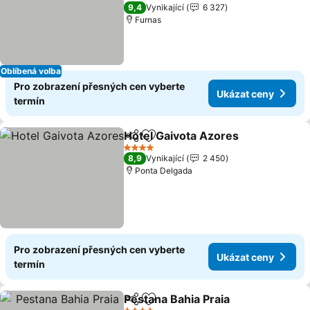
4 Počet hvězdiček
9,4
Vynikající
6 327
Furnas
Oblíbená volba
Pro zobrazení přesných cen vyberte
Ukázat ceny
termín
Hotel Gaivota Azores
Sdílet
Přidat na seznam oblíbených h
4 Počet hvězdiček
8,9
Vynikající
2 450
Ponta Delgada
Pro zobrazení přesných cen vyberte
Ukázat ceny
termín
Pestana Bahia Praia
Sdílet
Přidat na seznam oblíbených h