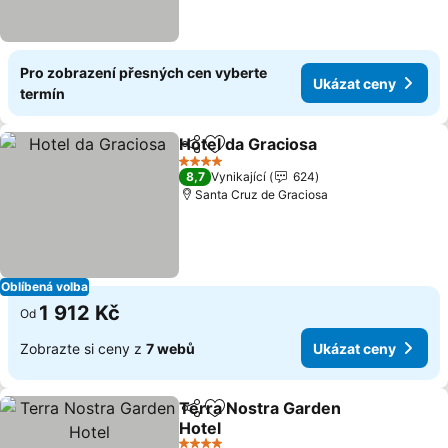
Pro zobrazení přesných cen vyberte
Ukázat ceny
termín
Hotel da Graciosa
Sdílet
Přidat na seznam oblíbených h
4 Počet hvězdiček
8,7
Vynikající
624
Santa Cruz de Graciosa
Oblíbená volba
1 912 Kč
Od
Zobrazte si ceny z
7 webů
Ukázat ceny
Terra Nostra Garden
Sdílet
Přidat na seznam oblíbených h
Hotel