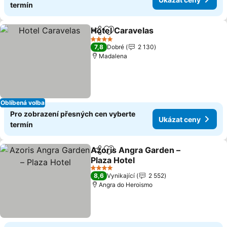
termín
Hotel Caravelas
Sdílet
Přidat na seznam oblíbených h
4 Počet hvězdiček
7,8
Dobré
2 130
Madalena
Oblíbená volba
Pro zobrazení přesných cen vyberte
Ukázat ceny
termín
Azoris Angra Garden –
Sdílet
Přidat na seznam oblíbených h
Plaza Hotel
4 Počet hvězdiček
8,6
Vynikající
2 552
Angra do Heroismo