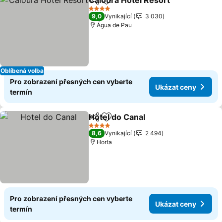
Caloura Hotel Resort
Sdílet
Přidat na seznam oblíbených h
4 Počet hvězdiček
9,0
Vynikající
3 030
Água de Pau
Oblíbená volba
Pro zobrazení přesných cen vyberte
Ukázat ceny
termín
Hotel do Canal
Sdílet
Přidat na seznam oblíbených h
4 Počet hvězdiček
8,6
Vynikající
2 494
Horta
Pro zobrazení přesných cen vyberte
Ukázat ceny
termín