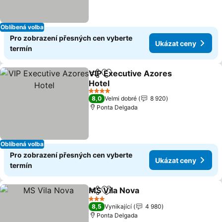
Oblíbená volba
Pro zobrazení přesných cen vyberte
Ukázat ceny
termín
VIP Executive Azores
Sdílet
Přidat na seznam oblíbených h
Hotel
4 Počet hvězdiček
8,0
Velmi dobré
8 920
Ponta Delgada
Oblíbená volba
Pro zobrazení přesných cen vyberte
Ukázat ceny
termín
MS Vila Nova
Sdílet
Přidat na seznam oblíbených h
3 Počet hvězdiček
8,5
Vynikající
4 980
Ponta Delgada