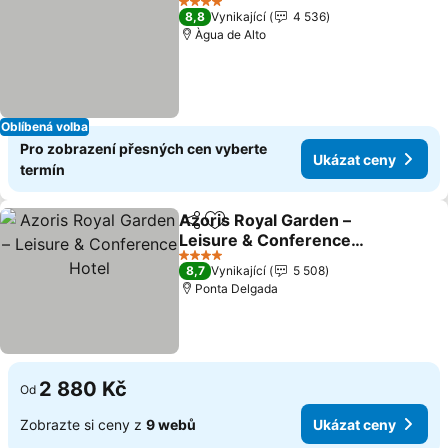
4 Počet hvězdiček
8,8
Vynikající
4 536
Àgua de Alto
Oblíbená volba
Pro zobrazení přesných cen vyberte
Ukázat ceny
termín
Azoris Royal Garden –
Sdílet
Přidat na seznam oblíbených h
Leisure & Conference
Hotel
4 Počet hvězdiček
8,7
Vynikající
5 508
Ponta Delgada
2 880 Kč
Od
Zobrazte si ceny z
9 webů
Ukázat ceny