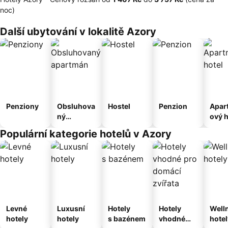
noc)
Další ubytování v lokalitě Azory
Penziony
Obsluhova
Hostel
Penzion
Apar
ný
ový h
apartmán
Populární kategorie hotelů v Azory
Levné
Luxusní
Hotely
Hotely
Well
hotely
hotely
s bazénem
vhodné
hotel