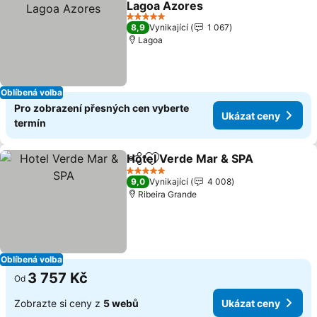
Lagoa Azores
5 Počet hvězdiček
8,9
Vynikající
1 067
Lagoa
Oblíbená volba
Pro zobrazení přesných cen vyberte
Ukázat ceny
termín
Hotel Verde Mar & SPA
Sdílet
Přidat na seznam oblíbených h
5 Počet hvězdiček
9,0
Vynikající
4 008
Ribeira Grande
Oblíbená volba
3 757 Kč
Od
Zobrazte si ceny z
5 webů
Ukázat ceny