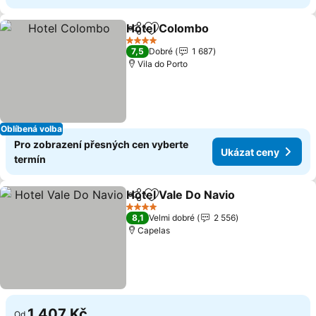
Hotel Colombo
Sdílet
Přidat na seznam oblíbených h
4 Počet hvězdiček
7,5
Dobré
1 687
Vila do Porto
Oblíbená volba
Pro zobrazení přesných cen vyberte
Ukázat ceny
termín
Hotel Vale Do Navio
Sdílet
Přidat na seznam oblíbených h
4 Počet hvězdiček
8,1
Velmi dobré
2 556
Capelas
1 407 Kč
Od