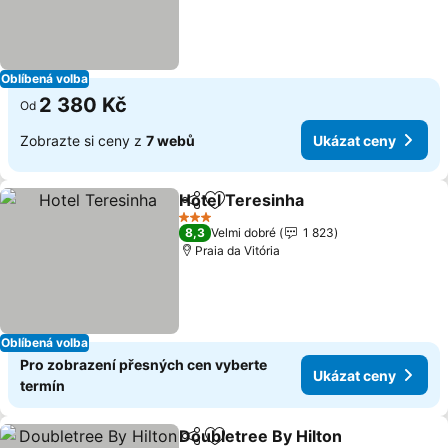
Oblíbená volba
2 380 Kč
Od
Zobrazte si ceny z
7 webů
Ukázat ceny
Hotel Teresinha
Sdílet
Přidat na seznam oblíbených h
3 Počet hvězdiček
8,3
Velmi dobré
1 823
Praia da Vitória
Oblíbená volba
Pro zobrazení přesných cen vyberte
Ukázat ceny
termín
Doubletree By Hilton
Sdílet
Přidat na seznam oblíbených h