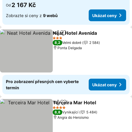
2 167 Kč
Od
Zobrazte si ceny z
9 webů
Ukázat ceny
Neat Hotel Avenida
Sdílet
Přidat na seznam oblíbených h
3 Počet hvězdiček
8,2
Velmi dobré
2 584
Ponta Delgada
Pro zobrazení přesných cen vyberte
Ukázat ceny
termín
Terceira Mar Hotel
Sdílet
Přidat na seznam oblíbených h
4 Počet hvězdiček
8,8
Vynikající
5 484
Angra do Heroismo