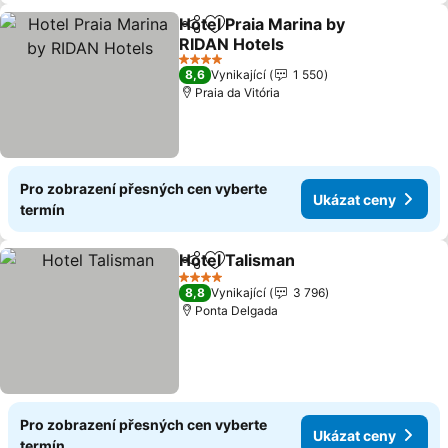
Hotel Praia Marina by
Sdílet
Přidat na seznam oblíbených h
RIDAN Hotels
4 Počet hvězdiček
8,6
Vynikající
1 550
Praia da Vitória
Pro zobrazení přesných cen vyberte
Ukázat ceny
termín
Hotel Talisman
Sdílet
Přidat na seznam oblíbených h
4 Počet hvězdiček
8,8
Vynikající
3 796
Ponta Delgada
Pro zobrazení přesných cen vyberte
Ukázat ceny
termín