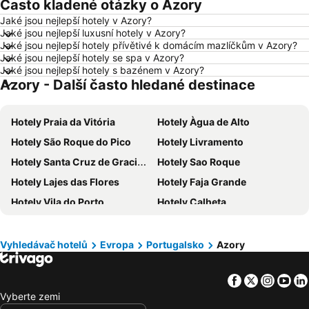
Často kladené otázky o Azory
Hotely Hurghada
Hotely Znojmo
Jaké jsou nejlepší hotely v Azory?
Hotely Kolobrzeg
Hotely Lignano Sabbiadoro
Jaké jsou nejlepší luxusní hotely v Azory?
Hotely Nice
Hotely Verona
Jaké jsou nejlepší hotely přívětivé k domácím mazlíčkům v Azory?
Jaké jsou nejlepší hotely se spa v Azory?
Hotely České Budějovice
Hotely Manavgat
Jaké jsou nejlepší hotely s bazénem v Azory?
Azory - Další často hledané destinace
Hotely Český Krumlov
Hotely Krkonoše
Hotely Beskydy
Hotely Rakousko
Hotely Praia da Vitória
Hotely Àgua de Alto
Hotely Polsko
Hotely Albánie
Hotely São Roque do Pico
Hotely Livramento
Hotely Egypt
Hotely Kypr
Hotely Santa Cruz de Graciosa
Hotely Sao Roque
Hotely Gran Canaria
Hotely Vysočina
Hotely Lajes das Flores
Hotely Faja Grande
Hotely Jeseníky
Hotely Istrie
Hotely Vila do Porto
Hotely Calheta
Hotely Emilia-Romagna
Hotely Španělsko
Hotely Candelaria
Hotely Água de Pau
Hotely Madeira
Hotely Moravský kras
Hotely Santa Cruz das Flores
Hotely Madalena
Hotely Slovinsko
Hotely Wolfgangsee
Vyhledávač hotelů
Evropa
Portugalsko
Azory
Hotely Velas
Hotely Ginetes
Hotely Maledivy
Hotely Salzburk a okolí
Facebook
Twitter
Insta
Yo
Hotely Lajes de Pico
Hotely Mosteiros
Vyberte zemi
Hotely Faja Grande
Hotely Santa Cruz das Flores