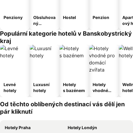
Penziony
Obsluhova
Hostel
Penzion
Apar
ný
ový h
apartmán
Populární kategorie hotelů v Banskobystrický
kraj
Levné
Luxusní
Hotely
Hotely
Well
hotely
hotely
s bazénem
vhodné
hotel
pro
domácí
Od těchto oblíbených destinací vás dělí jen
zvířata
pár kliknutí
Hotely Praha
Hotely Londýn