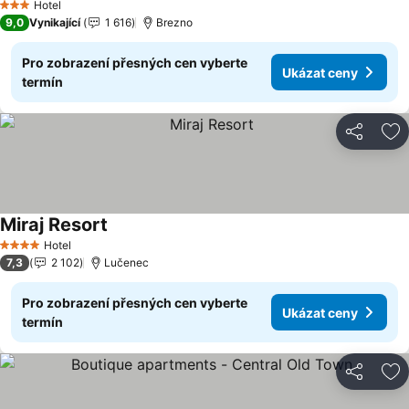
Hotel
3 Počet hvězdiček
9,0
Vynikající
1 616
Brezno
Pro zobrazení přesných cen vyberte
Ukázat ceny
termín
Sdílet
Př
Miraj Resort
Ukázat ceny
Hotel
4 Počet hvězdiček
7,3
2 102
Lučenec
Pro zobrazení přesných cen vyberte
Ukázat ceny
termín
Sdílet
Př