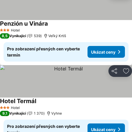
Penzión u Vinára
Ukázat ceny
Hotel
3 Počet hvězdiček
8,5
Vynikající
539
Veľký Krtíš
Pro zobrazení přesných cen vyberte
Ukázat ceny
termín
Sdílet
Př
Hotel Termál
Ukázat ceny
Hotel
3 Počet hvězdiček
9,1
Vynikající
1 370
Vyhne
Pro zobrazení přesných cen vyberte
Ukázat ceny