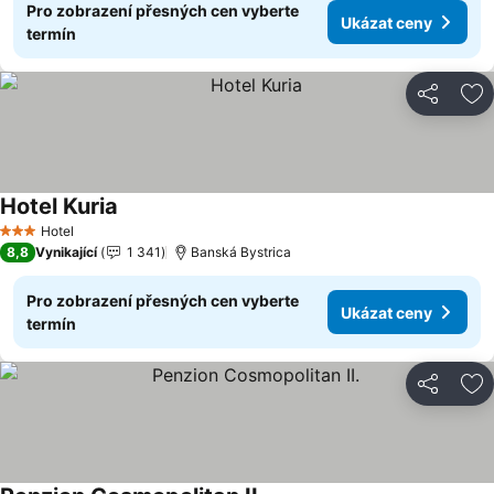
Pro zobrazení přesných cen vyberte
Ukázat ceny
termín
Sdílet
Př
Hotel Kuria
Ukázat ceny
Hotel
3 Počet hvězdiček
8,8
Vynikající
1 341
Banská Bystrica
Pro zobrazení přesných cen vyberte
Ukázat ceny
termín
Sdílet
Př