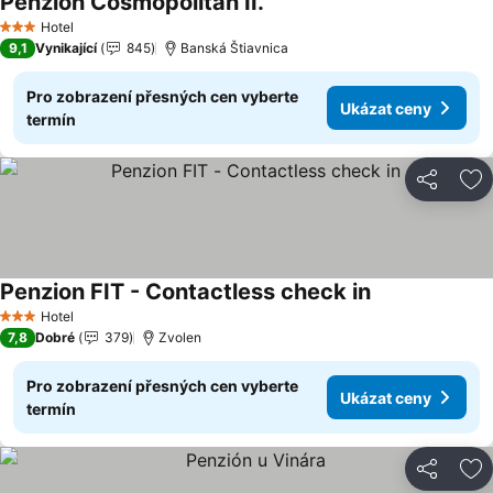
Penzion Cosmopolitan II.
Ukázat ceny
Hotel
3 Počet hvězdiček
9,1
Vynikající
845
Banská Štiavnica
Pro zobrazení přesných cen vyberte
Ukázat ceny
termín
Sdílet
Př
Penzion FIT - Contactless check in
Ukázat ceny
Hotel
3 Počet hvězdiček
7,8
Dobré
379
Zvolen
Pro zobrazení přesných cen vyberte
Ukázat ceny
termín
Sdílet
Př