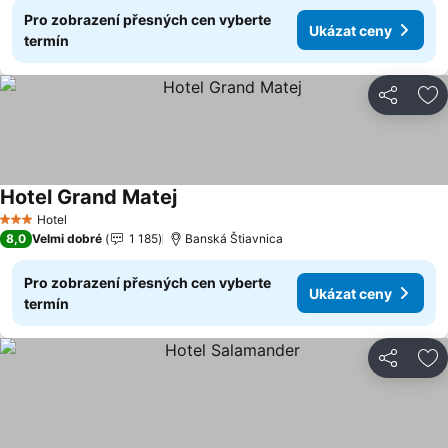
Pro zobrazení přesných cen vyberte
Ukázat ceny
termín
Sdílet
Př
Hotel Grand Matej
Ukázat ceny
Hotel
3 Počet hvězdiček
8,0
Velmi dobré
1 185
Banská Štiavnica
Pro zobrazení přesných cen vyberte
Ukázat ceny
termín
Sdílet
Př