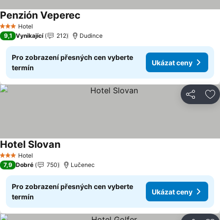
Penzión Veperec
Ukázat ceny
Hotel
3 Počet hvězdiček
9,1
Vynikající
212
Dudince
Pro zobrazení přesných cen vyberte
Ukázat ceny
termín
Sdílet
Př
Hotel Slovan
Ukázat ceny
Hotel
3 Počet hvězdiček
7,9
Dobré
750
Lučenec
Pro zobrazení přesných cen vyberte
Ukázat ceny
termín