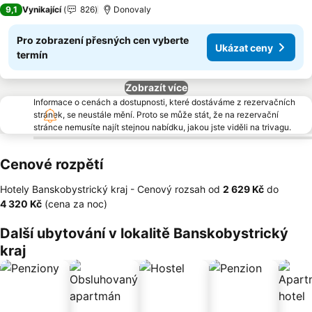
3 Počet hvězdiček
9,1
Vynikající
826
Donovaly
Pro zobrazení přesných cen vyberte
Ukázat ceny
termín
Zobrazít více
Informace o cenách a dostupnosti, které dostáváme z rezervačních
stránek, se neustále mění. Proto se může stát, že na rezervační
stránce nemusíte najít stejnou nabídku, jakou jste viděli na trivagu.
Cenové rozpětí
Hotely Banskobystrický kraj -
Cenový rozsah
od
‎2 629 Kč
do
‎4 320 Kč
(cena za noc)
Další ubytování v lokalitě Banskobystrický
kraj