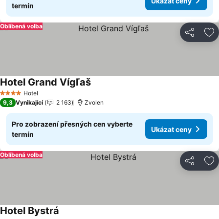
Ukázat ceny
termín
Oblíbená volba
Sdílet
Př
Hotel Grand Vígľaš
Ukázat ceny
Hotel
4 Počet hvězdiček
9,3
Vynikající
2 163
Zvolen
Pro zobrazení přesných cen vyberte
Ukázat ceny
termín
Oblíbená volba
Sdílet
Př
Hotel Bystrá
Ukázat ceny