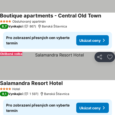
Boutique apartments - Central Old Town
Ukázat
Obsluhovaný apartmán
4 Počet hvězdiček
8,7
Vynikající
867
Banská Štiavnica
Pro zobrazení přesných cen vyberte
Ukázat ceny
termín
Oblíbená volba
Sdílet
Př
Salamandra Resort Hotel
Ukázat ceny
Hotel
4 Počet hvězdiček
9,1
Vynikající
1 597
Banská Štiavnica
Pro zobrazení přesných cen vyberte
Ukázat ceny
termín