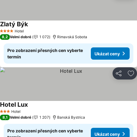
Zlatý Býk
Ukázat ceny
Hotel
4 Počet hvězdiček
8,2
Velmi dobré
1 072
Rimavská Sobota
Pro zobrazení přesných cen vyberte
Ukázat ceny
termín
Sdílet
Př
Hotel Lux
Ukázat ceny
Hotel
3 Počet hvězdiček
8,1
Velmi dobré
1 207
Banská Bystrica
Pro zobrazení přesných cen vyberte
Ukázat ceny