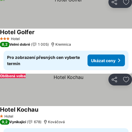
Sdílet
Př
Hotel Golfer
Ukázat ceny
Hotel
3 Počet hvězdiček
8,2
Velmi dobré
1 005
Kremnica
Pro zobrazení přesných cen vyberte
Ukázat ceny
termín
Oblíbená volba
Sdílet
Př
Hotel Kochau
Ukázat ceny
Hotel
1 Počet hvězdiček
9,2
Vynikající
678
Kováčová