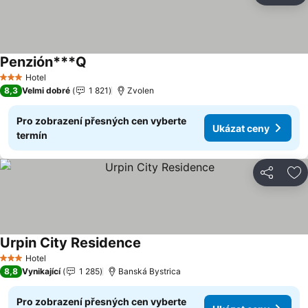
Penzión***Q
Ukázat ceny
Hotel
3 Počet hvězdiček
8,3
Velmi dobré
1 821
Zvolen
Pro zobrazení přesných cen vyberte
Ukázat ceny
termín
Sdílet
Př
Urpin City Residence
Ukázat ceny
Hotel
3 Počet hvězdiček
8,8
Vynikající
1 285
Banská Bystrica
Pro zobrazení přesných cen vyberte