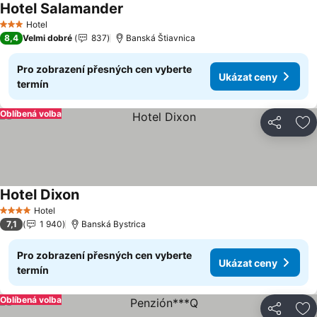
Hotel Salamander
Ukázat ceny
Hotel
3 Počet hvězdiček
8,4
Velmi dobré
837
Banská Štiavnica
Pro zobrazení přesných cen vyberte
Ukázat ceny
termín
Oblíbená volba
Sdílet
Př
Hotel Dixon
Ukázat ceny
Hotel
4 Počet hvězdiček
7,1
1 940
Banská Bystrica
Pro zobrazení přesných cen vyberte
Ukázat ceny
termín
Oblíbená volba
Sdílet
Př