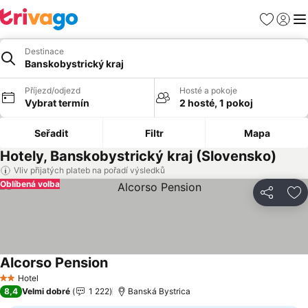
Oblíbené
Přihlási
Me
Destinace
Banskobystrický kraj
Příjezd/odjezd
Hosté a pokoje
Vybrat termín
2 hosté, 1 pokoj
Seřadit
Filtr
Mapa
Hotely, Banskobystrický kraj (Slovensko)
Vliv přijatých plateb na pořadí výsledků
Oblíbená volba
Sdílet
Př
Alcorso Pension
Ukázat ceny
Hotel
2 Počet hvězdiček
8,4
Velmi dobré
1 222
Banská Bystrica