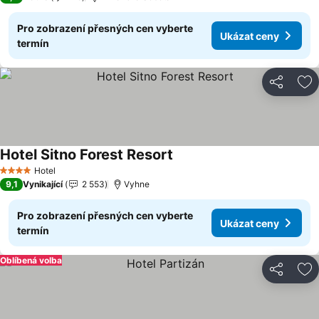
Pro zobrazení přesných cen vyberte
Ukázat ceny
termín
Sdílet
Př
Hotel Sitno Forest Resort
Ukázat ceny
Hotel
4 Počet hvězdiček
9,1
Vynikající
2 553
Vyhne
Pro zobrazení přesných cen vyberte
Ukázat ceny
termín
Oblíbená volba
Sdílet
Př