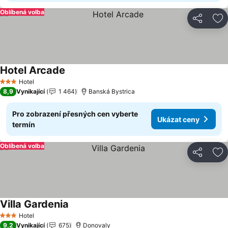
Oblíbená volba
Sdílet
Př
Hotel Arcade
Ukázat ceny
Hotel
3 Počet hvězdiček
8,9
Vynikající
1 464
Banská Bystrica
Pro zobrazení přesných cen vyberte
Ukázat ceny
termín
Oblíbená volba
Sdílet
Př
Villa Gardenia
Ukázat ceny
Hotel
3 Počet hvězdiček
9,2
Vynikající
675
Donovaly