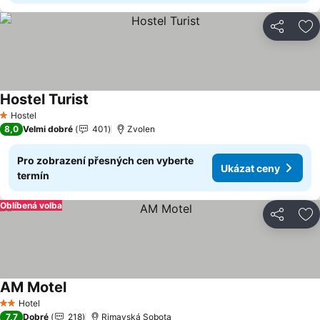
Sdílet
Př
Hostel Turist
Ukázat ceny
Hostel
1 Počet hvězdiček
8,0
Velmi dobré
401
Zvolen
Pro zobrazení přesných cen vyberte
Ukázat ceny
termín
Oblíbená volba
Sdílet
Př
AM Motel
Ukázat ceny
Hotel
2 Počet hvězdiček
7,7
Dobré
218
Rimavská Sobota