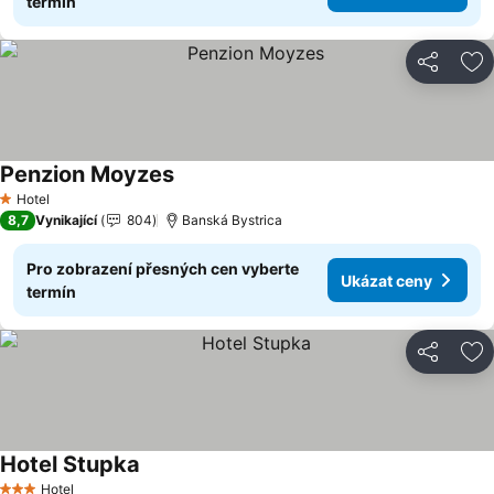
termín
Sdílet
Př
Penzion Moyzes
Ukázat ceny
Hotel
1 Počet hvězdiček
8,7
Vynikající
804
Banská Bystrica
Pro zobrazení přesných cen vyberte
Ukázat ceny
termín
Sdílet
Př
Hotel Stupka
Ukázat ceny
Hotel