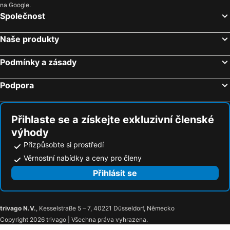
na Google.
Hotely Mýto pod Ďumbierom
Hotely Pliešovce
Společnost
Hotely Tajov
Hotely Teplý Vrch
Naše produkty
Hotely Hodruša
Hotely Hontianske Nemce
Hotely Dúbravy
Podmínky a zásady
Podpora
Přihlaste se a získejte exkluzivní členské
výhody
Přizpůsobte si prostředí
Věrnostní nabídky a ceny pro členy
Přihlásit se
trivago N.V.
, Kesselstraße 5 – 7, 40221 Düsseldorf, Německo
Copyright 2026 trivago | Všechna práva vyhrazena.