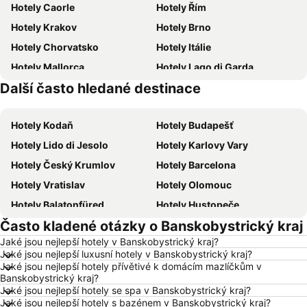
Hotely Caorle
Hotely Řím
Hotely Krakov
Hotely Brno
Hotely Chorvatsko
Hotely Itálie
Hotely Mallorca
Hotely Lago di Garda
Další často hledané destinace
Hotely Česká republika
Hotely Vysočina
Hotely Kodaň
Hotely Budapešť
Hotely Lido di Jesolo
Hotely Karlovy Vary
Hotely Český Krumlov
Hotely Barcelona
Hotely Vratislav
Hotely Olomouc
Hotely Balatonfüred
Hotely Hustopeče
Často kladené otázky o Banskobystrický kraj
Hotely Vídeň
Hotely Hurghada
Jaké jsou nejlepší hotely v Banskobystrický kraj?
Hotely Bratislava
Hotely Kolobrzeg
Jaké jsou nejlepší luxusní hotely v Banskobystrický kraj?
Hotely Třeboň
Hotely Málaga
Jaké jsou nejlepší hotely přívětivé k domácím mazlíčkům v
Banskobystrický kraj?
Hotely Amsterdam
Hotely Ostrava
Jaké jsou nejlepší hotely se spa v Banskobystrický kraj?
Jaké jsou nejlepší hotely s bazénem v Banskobystrický kraj?
Hotely Lignano Sabbiadoro
Hotely Istrie