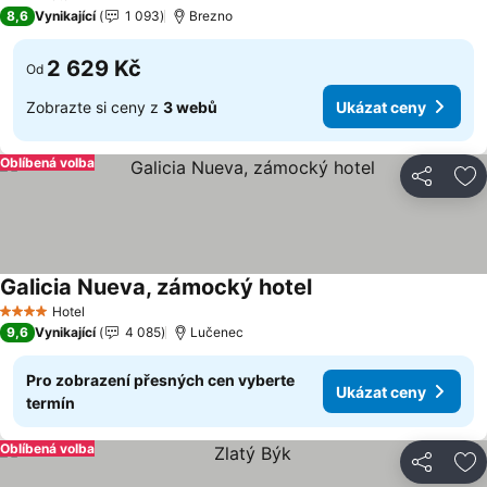
3 Počet hvězdiček
8,6
Vynikající
1 093
Brezno
2 629 Kč
Od
Zobrazte si ceny z
3 webů
Ukázat ceny
Oblíbená volba
Sdílet
Př
Galicia Nueva, zámocký hotel
Ukázat ceny
Hotel
4 Počet hvězdiček
9,6
Vynikající
4 085
Lučenec
Pro zobrazení přesných cen vyberte
Ukázat ceny
termín
Oblíbená volba
Sdílet
Př