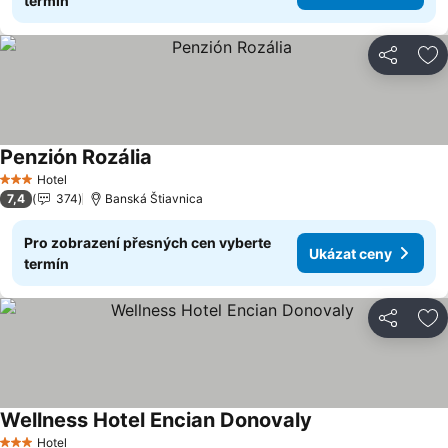
termín
Sdílet
Př
Penzión Rozália
Ukázat ceny
Hotel
3 Počet hvězdiček
7,4
374
Banská Štiavnica
Pro zobrazení přesných cen vyberte
Ukázat ceny
termín
Sdílet
Př
Wellness Hotel Encian Donovaly
Ukázat ceny
Hotel