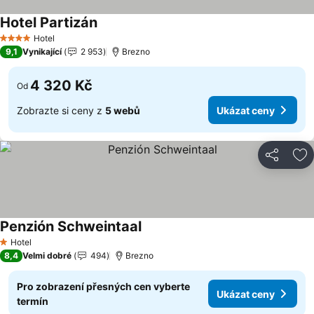
Hotel Partizán
Ukázat ceny
Hotel
4 Počet hvězdiček
9,1
Vynikající
2 953
Brezno
4 320 Kč
Od
Zobrazte si ceny z
5 webů
Ukázat ceny
Sdílet
Př
Penzión Schweintaal
Ukázat ceny
Hotel
1 Počet hvězdiček
8,4
Velmi dobré
494
Brezno
Pro zobrazení přesných cen vyberte
Ukázat ceny
termín