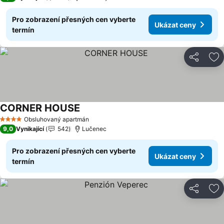
Pro zobrazení přesných cen vyberte
Ukázat ceny
termín
Sdílet
Př
CORNER HOUSE
Ukázat ceny
Obsluhovaný apartmán
4 Počet hvězdiček
9,0
Vynikající
542
Lučenec
Pro zobrazení přesných cen vyberte
Ukázat ceny
termín
Sdílet
Př