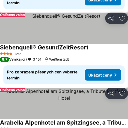
termín
Oblíbená volba
Sdílet
Př
Siebenquell® GesundZeitResort
Ukázat ceny
Hotel
4 Počet hvězdiček
8,7
Vynikající
3 151
Weißenstadt
Pro zobrazení přesných cen vyberte
Ukázat ceny
termín
Oblíbená volba
Sdílet
Př
Arabella Alpenhotel am Spitzingsee, a Tribute Portfolio Hotel