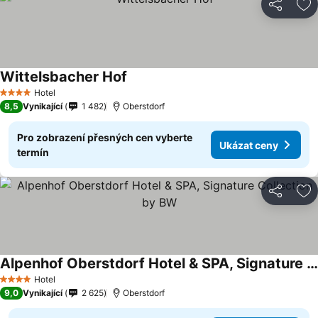
Sdílet
Př
Wittelsbacher Hof
Ukázat ceny
Hotel
4 Počet hvězdiček
8,5
Vynikající
1 482
Oberstdorf
Pro zobrazení přesných cen vyberte
Ukázat ceny
termín
Sdílet
Př
Alpenhof Oberstdorf Hotel & SPA, Signature Collection by BW
Ukázat ceny
Hotel
4 Počet hvězdiček
9,0
Vynikající
2 625
Oberstdorf