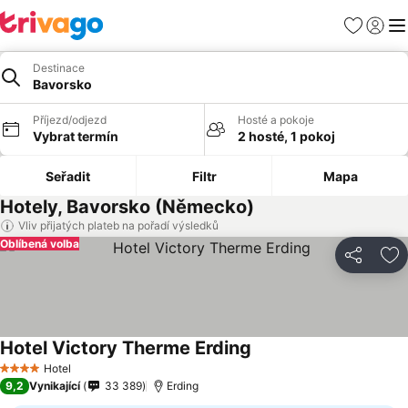
Oblíbené
Přihlási
Me
Destinace
Bavorsko
Příjezd/odjezd
Hosté a pokoje
Vybrat termín
2 hosté, 1 pokoj
Seřadit
Filtr
Mapa
Hotely, Bavorsko (Německo)
Vliv přijatých plateb na pořadí výsledků
Oblíbená volba
Sdílet
Př
Hotel Victory Therme Erding
Ukázat ceny
Hotel
4 Počet hvězdiček
9,2
Vynikající
33 389
Erding