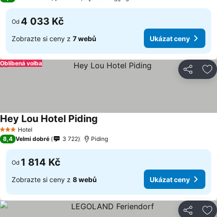
4 033 Kč
Od
Zobrazte si ceny z
7 webů
Ukázat ceny
Oblíbená volba
Sdílet
Př
Hey Lou Hotel Piding
Ukázat ceny
Hotel
3 Počet hvězdiček
8,4
Velmi dobré
3 722
Piding
1 814 Kč
Od
Zobrazte si ceny z
8 webů
Ukázat ceny
Sdílet
Př