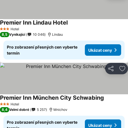
Premier Inn Lindau Hotel
Ukázat ceny
Hotel
3 Počet hvězdiček
8,5
Vynikající
10 046
Lindau
Pro zobrazení přesných cen vyberte
Ukázat ceny
termín
Sdílet
Př
Premier Inn München City Schwabing
Ukázat ce
Hotel
3 Počet hvězdiček
8,4
Velmi dobré
5 257
Mnichov
Pro zobrazení přesných cen vyberte
Ukázat ceny