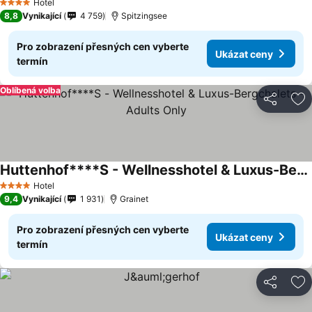
Ukázat ceny
Hotel
4 Počet hvězdiček
8,8
Vynikající
4 759
Spitzingsee
Pro zobrazení přesných cen vyberte
Ukázat ceny
termín
Oblíbená volba
Sdílet
Př
Huttenhof****S - Wellnesshotel & Luxus-Bergchalets - Adults Only
Ukázat ceny
Hotel
4 Počet hvězdiček
9,4
Vynikající
1 931
Grainet
Pro zobrazení přesných cen vyberte
Ukázat ceny
termín
Sdílet
Př