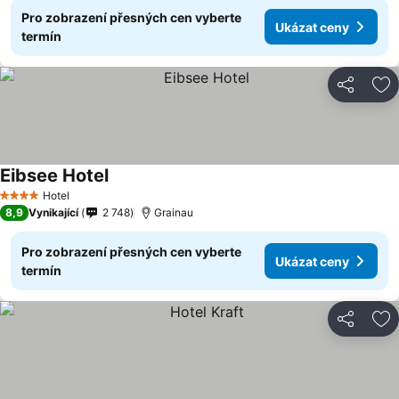
Pro zobrazení přesných cen vyberte
Ukázat ceny
termín
Sdílet
Př
Eibsee Hotel
Ukázat ceny
Hotel
4 Počet hvězdiček
8,9
Vynikající
2 748
Grainau
Pro zobrazení přesných cen vyberte
Ukázat ceny
termín
Sdílet
Př