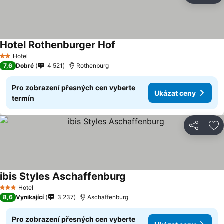
Hotel Rothenburger Hof
Ukázat ceny
Hotel
2 Počet hvězdiček
7,6
Dobré
4 521
Rothenburg
Pro zobrazení přesných cen vyberte
Ukázat ceny
termín
Sdílet
Př
ibis Styles Aschaffenburg
Ukázat ceny
Hotel
3 Počet hvězdiček
8,6
Vynikající
3 237
Aschaffenburg
Pro zobrazení přesných cen vyberte