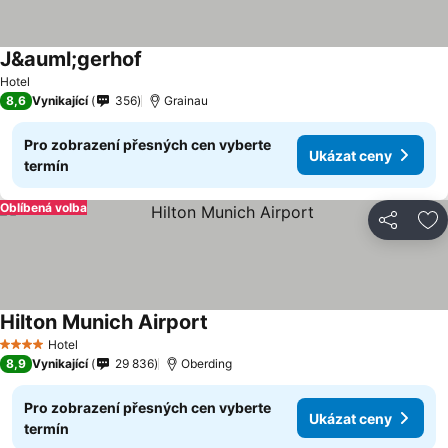
J&auml;gerhof
Ukázat ceny
Hotel
8,6
Vynikající
356
Grainau
Pro zobrazení přesných cen vyberte
Ukázat ceny
termín
Oblíbená volba
Sdílet
Př
Hilton Munich Airport
Ukázat ceny
Hotel
4 Počet hvězdiček
8,9
Vynikající
29 836
Oberding
Pro zobrazení přesných cen vyberte
Ukázat ceny
termín