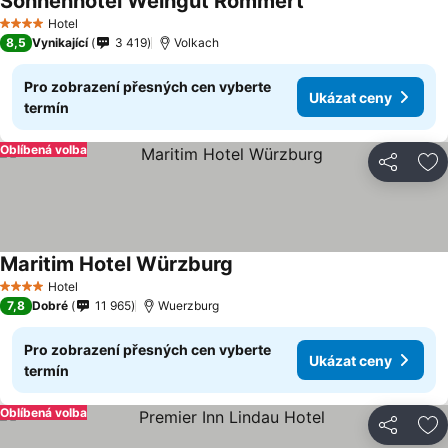
Sonnenhotel Weingut Römmert
Ukázat ceny
Hotel
4 Počet hvězdiček
8,5
Vynikající
3 419
Volkach
Pro zobrazení přesných cen vyberte
Ukázat ceny
termín
Oblíbená volba
Sdílet
Př
Maritim Hotel Würzburg
Ukázat ceny
Hotel
4 Počet hvězdiček
7,8
Dobré
11 965
Wuerzburg
Pro zobrazení přesných cen vyberte
Ukázat ceny
termín
Oblíbená volba
Sdílet
Př