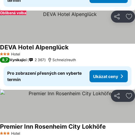
termín
Oblíbená volba
Sdílet
Př
DEVA Hotel Alpenglück
Ukázat ceny
Hotel
3 Počet hvězdiček
8,7
Vynikající
2 367
Schneizlreuth
Pro zobrazení přesných cen vyberte
Ukázat ceny
termín
Sdílet
Př
Premier Inn Rosenheim City Lokhöfe
Ukázat ceny
Hotel