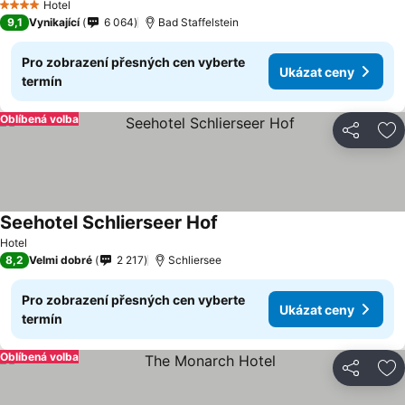
Ukázat ceny
Hotel
4 Počet hvězdiček
9,1
Vynikající
6 064
Bad Staffelstein
Pro zobrazení přesných cen vyberte
Ukázat ceny
termín
Oblíbená volba
Sdílet
Př
Seehotel Schlierseer Hof
Ukázat ceny
Hotel
8,2
Velmi dobré
2 217
Schliersee
Pro zobrazení přesných cen vyberte
Ukázat ceny
termín
Oblíbená volba
Sdílet
Př