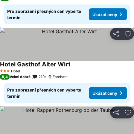
Pro zobrazení přesných cen vyberte
Ukázat ceny
termín
Sdílet
Př
Hotel Gasthof Alter Wirt
Ukázat ceny
Hotel
3 Počet hvězdiček
8,4
Velmi dobré
219
Farchant
Pro zobrazení přesných cen vyberte
Ukázat ceny
termín
Sdílet
Př