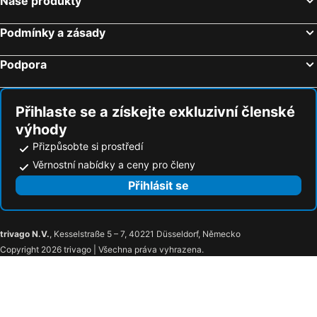
Naše produkty
Hotely Ingolstadt
Hotely Frauenau
Hotely Schwangau
Hotely Bad Birnbach
Podmínky a zásady
Hotely Rothenburg
Hotely Ainring
Podpora
Hotely Lohberg
Hotely Sankt Oswald
Hotely Neukirchen b. Heiligenblut
Hotely Rosenheim
Přihlaste se a získejte exkluzivní členské
výhody
Přizpůsobte si prostředí
Věrnostní nabídky a ceny pro členy
Přihlásit se
trivago N.V.
, Kesselstraße 5 – 7, 40221 Düsseldorf, Německo
Copyright 2026 trivago | Všechna práva vyhrazena.