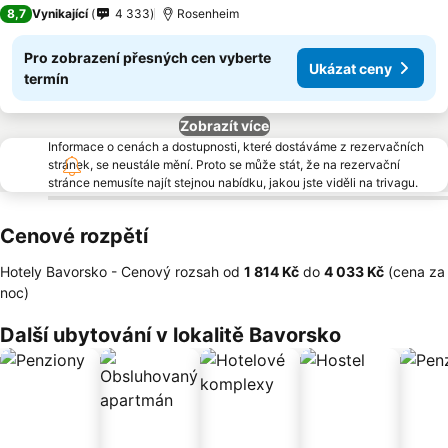
3 Počet hvězdiček
8,7
Vynikající
4 333
Rosenheim
Pro zobrazení přesných cen vyberte
Ukázat ceny
termín
Zobrazít více
Informace o cenách a dostupnosti, které dostáváme z rezervačních
stránek, se neustále mění. Proto se může stát, že na rezervační
stránce nemusíte najít stejnou nabídku, jakou jste viděli na trivagu.
Cenové rozpětí
Hotely Bavorsko -
Cenový rozsah
od
‎1 814 Kč
do
‎4 033 Kč
(cena za
noc)
Další ubytování v lokalitě Bavorsko