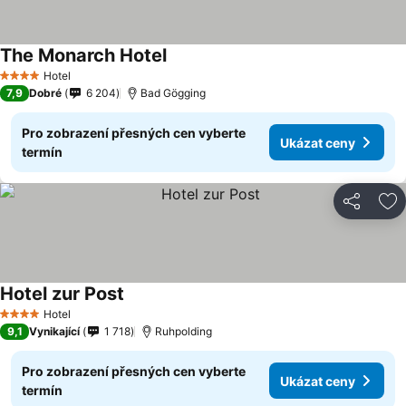
The Monarch Hotel
Ukázat ceny
Hotel
4 Počet hvězdiček
7,9
Dobré
6 204
Bad Gögging
Pro zobrazení přesných cen vyberte
Ukázat ceny
termín
Sdílet
Př
Hotel zur Post
Ukázat ceny
Hotel
4 Počet hvězdiček
9,1
Vynikající
1 718
Ruhpolding
Pro zobrazení přesných cen vyberte
Ukázat ceny
termín