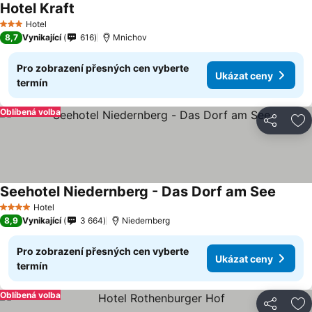
Hotel Kraft
Ukázat ceny
Hotel
3 Počet hvězdiček
8,7
Vynikající
616
Mnichov
Pro zobrazení přesných cen vyberte
Ukázat ceny
termín
Oblíbená volba
Sdílet
Př
Seehotel Niedernberg - Das Dorf am See
Ukázat
Hotel
4 Počet hvězdiček
8,9
Vynikající
3 664
Niedernberg
Pro zobrazení přesných cen vyberte
Ukázat ceny
termín
Oblíbená volba
Sdílet
Př