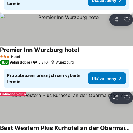
Ukázat ceny
termín
Sdílet
Př
Premier Inn Wurzburg hotel
Ukázat ceny
Hotel
3 Počet hvězdiček
8,0
Velmi dobré
5 316
Wuerzburg
Pro zobrazení přesných cen vyberte
Ukázat ceny
termín
Oblíbená volba
Sdílet
Př
Best Western Plus Kurhotel an der Obermaintherme