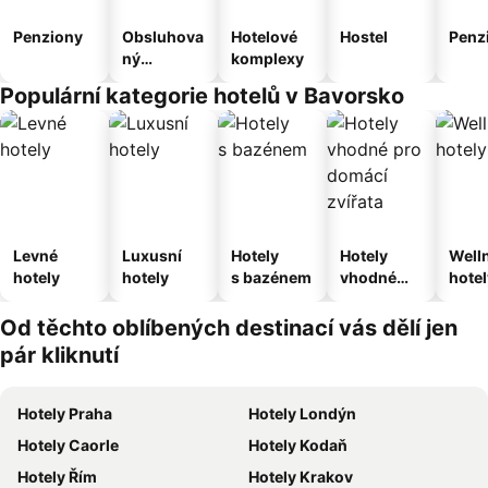
Penziony
Obsluhova
Hotelové
Hostel
Penz
ný
komplexy
apartmán
Populární kategorie hotelů v Bavorsko
Levné
Luxusní
Hotely
Hotely
Well
hotely
hotely
s bazénem
vhodné
hotel
pro
domácí
Od těchto oblíbených destinací vás dělí jen
zvířata
pár kliknutí
Hotely Praha
Hotely Londýn
Hotely Caorle
Hotely Kodaň
Hotely Řím
Hotely Krakov