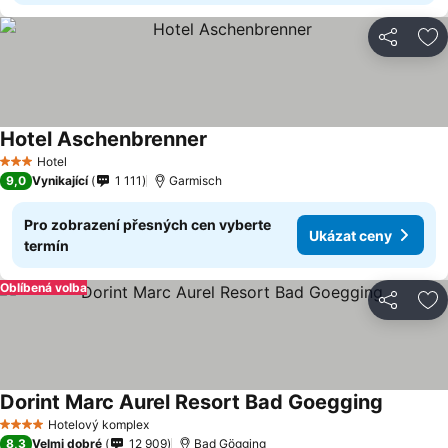
Sdílet
Př
Hotel Aschenbrenner
Ukázat ceny
Hotel
3 Počet hvězdiček
9,0
Vynikající
1 111
Garmisch
Pro zobrazení přesných cen vyberte
Ukázat ceny
termín
Oblíbená volba
Sdílet
Př
Dorint Marc Aurel Resort Bad Goegging
Ukázat 
Hotelový komplex
4 Počet hvězdiček
8,3
Velmi dobré
12 909
Bad Gögging