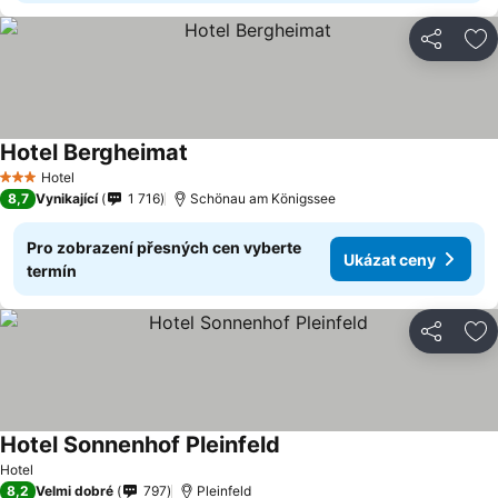
Sdílet
Př
Hotel Bergheimat
Ukázat ceny
Hotel
3 Počet hvězdiček
8,7
Vynikající
1 716
Schönau am Königssee
Pro zobrazení přesných cen vyberte
Ukázat ceny
termín
Sdílet
Př
Hotel Sonnenhof Pleinfeld
Ukázat ceny
Hotel
8,2
Velmi dobré
797
Pleinfeld