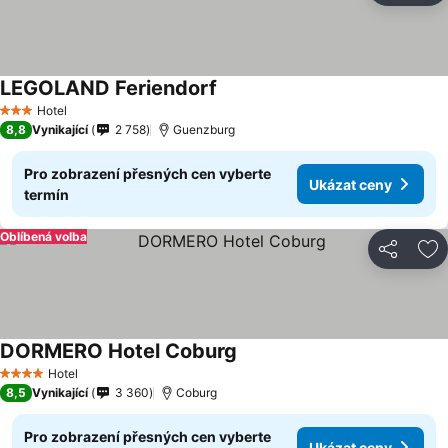
LEGOLAND Feriendorf
Ukázat ceny
Hotel
3 Počet hvězdiček
8,8
Vynikající
2 758
Guenzburg
Pro zobrazení přesných cen vyberte
Ukázat ceny
termín
Oblíbená volba
Sdílet
Př
DORMERO Hotel Coburg
Ukázat ceny
Hotel
4 Počet hvězdiček
8,5
Vynikající
3 360
Coburg
Pro zobrazení přesných cen vyberte
Ukázat ceny