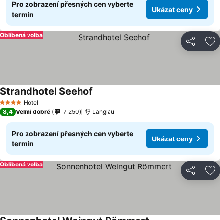
Pro zobrazení přesných cen vyberte
Ukázat ceny
termín
Oblíbená volba
Sdílet
Př
Strandhotel Seehof
Ukázat ceny
Hotel
4 Počet hvězdiček
8,4
Velmi dobré
7 250
Langlau
Pro zobrazení přesných cen vyberte
Ukázat ceny
termín
Oblíbená volba
Sdílet
Př