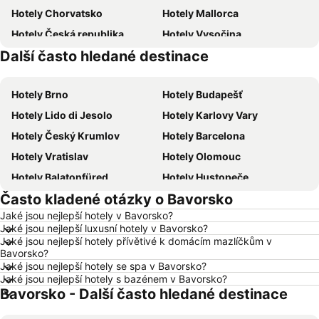
Hotely Chorvatsko
Hotely Mallorca
Hotely Česká republika
Hotely Vysočina
Další často hledané destinace
Hotely Šumava
Hotely Tunisko
Hotely Brno
Hotely Budapešť
Hotely Lido di Jesolo
Hotely Karlovy Vary
Hotely Český Krumlov
Hotely Barcelona
Hotely Vratislav
Hotely Olomouc
Hotely Balatonfüred
Hotely Hustopeče
Často kladené otázky o Bavorsko
Hotely Vídeň
Hotely Hurghada
Jaké jsou nejlepší hotely v Bavorsko?
Hotely Bratislava
Hotely Kolobrzeg
Jaké jsou nejlepší luxusní hotely v Bavorsko?
Hotely Třeboň
Hotely Málaga
Jaké jsou nejlepší hotely přívětivé k domácím mazlíčkům v
Bavorsko?
Hotely Amsterdam
Hotely Ostrava
Jaké jsou nejlepší hotely se spa v Bavorsko?
Jaké jsou nejlepší hotely s bazénem v Bavorsko?
Hotely Lignano Sabbiadoro
Hotely Itálie
Bavorsko - Další často hledané destinace
Hotely Lago di Garda
Hotely Istrie