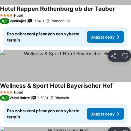
Hotel Rappen Rothenburg ob der Tauber
Ukázat
Hotel
4 Počet hvězdiček
8,5
Vynikající
9 641
Rothenburg
Pro zobrazení přesných cen vyberte
Ukázat ceny
termín
Sdílet
Př
Wellness & Sport Hotel Bayerischer Hof
Ukázat 
Hotel
4 Počet hvězdiček
8,3
Velmi dobré
1 680
Rimbach
Pro zobrazení přesných cen vyberte
Ukázat ceny
termín