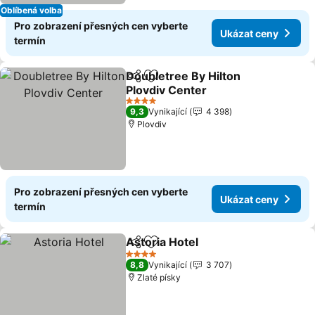
Oblíbená volba
Pro zobrazení přesných cen vyberte
Ukázat ceny
termín
Doubletree By Hilton
Sdílet
Přidat na seznam oblíbených h
Plovdiv Center
4 Počet hvězdiček
9,3
Vynikající
4 398
Plovdiv
Pro zobrazení přesných cen vyberte
Ukázat ceny
termín
Astoria Hotel
Sdílet
Přidat na seznam oblíbených h
4 Počet hvězdiček
8,8
Vynikající
3 707
Zlaté písky