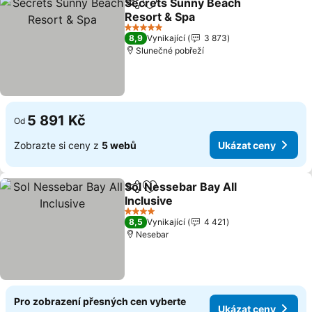
Secrets Sunny Beach
Sdílet
Přidat na seznam oblíbených h
Resort & Spa
5 Počet hvězdiček
8,9
Vynikající
3 873
Slunečné pobřeží
5 891 Kč
Od
Zobrazte si ceny z
5 webů
Ukázat ceny
Sol Nessebar Bay All
Sdílet
Přidat na seznam oblíbených h
Inclusive
4 Počet hvězdiček
8,5
Vynikající
4 421
Nesebar
Pro zobrazení přesných cen vyberte
Ukázat ceny