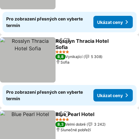
Pro zobrazení přesných cen vyberte
Ukázat ceny
termín
Rosslyn Thracia Hotel
Sdílet
Přidat na seznam oblíbených h
Sofia
4 Počet hvězdiček
8,8
Vynikající
5 308
Sofia
Pro zobrazení přesných cen vyberte
Ukázat ceny
termín
Blue Pearl Hotel
Sdílet
Přidat na seznam oblíbených h
4 Počet hvězdiček
8,3
Velmi dobré
3 242
Slunečné pobřeží