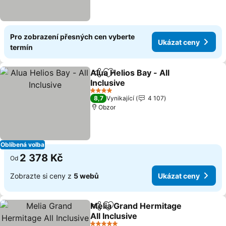
Pro zobrazení přesných cen vyberte
Ukázat ceny
termín
Alua Helios Bay - All
Sdílet
Přidat na seznam oblíbených h
Inclusive
4 Počet hvězdiček
8,7
Vynikající
4 107
Obzor
Oblíbená volba
2 378 Kč
Od
Zobrazte si ceny z
5 webů
Ukázat ceny
Melia Grand Hermitage
Sdílet
Přidat na seznam oblíbených h
All Inclusive