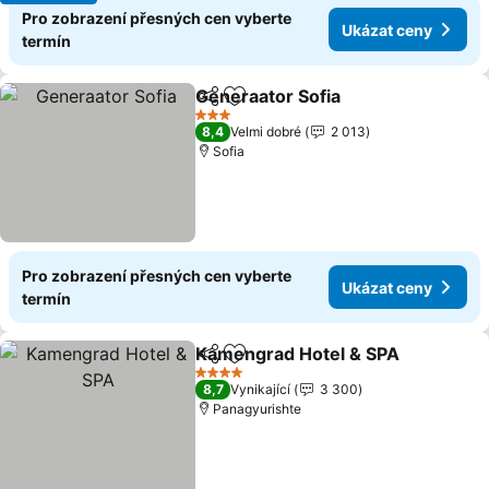
Pro zobrazení přesných cen vyberte
Ukázat ceny
termín
Generaator Sofia
Sdílet
Přidat na seznam oblíbených h
3 Počet hvězdiček
8,4
Velmi dobré
2 013
Sofia
Pro zobrazení přesných cen vyberte
Ukázat ceny
termín
Kamengrad Hotel & SPA
Sdílet
Přidat na seznam oblíbených h
4 Počet hvězdiček
8,7
Vynikající
3 300
Panagyurishte