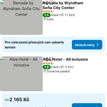
Ramada by Wyndham
Sdílet
Přidat na seznam oblíbených h
Sofia City Center
4 Počet hvězdiček
7,5
Dobré
11 933
Sofia
Pro zobrazení přesných cen vyberte
Ukázat ceny
termín
Alba Hotel - All inclusive
Sdílet
Přidat na seznam oblíbených h
4 Počet hvězdiček
7,8
Dobré
3 421
Slunečné pobřeží
2 165 Kč
Od