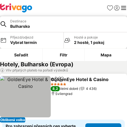
Oblíbené
Přihlási
Me
Destinace
Bulharsko
Příjezd/odjezd
Hosté a pokoje
Vybrat termín
2 hosté, 1 pokoj
Seřadit
Filtr
Mapa
Hotely, Bulharsko (Evropa)
Vliv přijatých plateb na pořadí výsledků
GoldenEye Hotel & Casino
Sdílet
Přidat na seznam oblíbených h
5 Počet hvězdiček
8,2
Velmi dobré
4 436
Svilengrad
Oblíbená volba
Pro zobrazení přesných cen vyberte