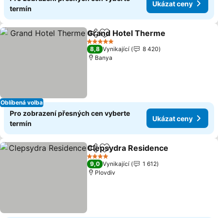
Ukázat ceny
termín
Grand Hotel Therme
Sdílet
Přidat na seznam oblíbených h
5 Počet hvězdiček
8,8
Vynikající
8 420
Banya
Oblíbená volba
Pro zobrazení přesných cen vyberte
Ukázat ceny
termín
Clepsydra Residence
Sdílet
Přidat na seznam oblíbených h
4 Počet hvězdiček
9,0
Vynikající
1 612
Plovdiv