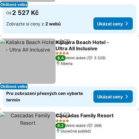
Oblíbená volba
2 527 Kč
Od
Zobrazte si ceny z
2 webů
Ukázat ceny
Kaliakra Beach Hotel -
Sdílet
Přidat na seznam oblíbených h
Ultra All Inclusive
4 Počet hvězdiček
8,4
Velmi dobré
3 329
Albena
Oblíbená volba
Pro zobrazení přesných cen vyberte
Ukázat ceny
termín
Cascadas Family Resort
Sdílet
Přidat na seznam oblíbených h
4 Počet hvězdiček
8,2
Velmi dobré
269
Slunečné pobřeží