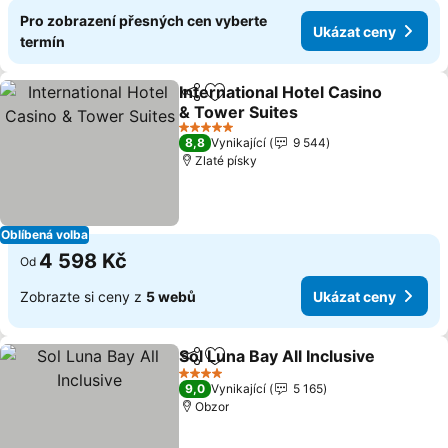
Pro zobrazení přesných cen vyberte
Ukázat ceny
termín
International Hotel Casino
Sdílet
Přidat na seznam oblíbených h
& Tower Suites
5 Počet hvězdiček
8,8
Vynikající
9 544
Zlaté písky
Oblíbená volba
4 598 Kč
Od
Zobrazte si ceny z
5 webů
Ukázat ceny
Sol Luna Bay All Inclusive
Sdílet
Přidat na seznam oblíbených h
4 Počet hvězdiček
9,0
Vynikající
5 165
Obzor