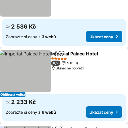
2 536 Kč
Od
Zobrazte si ceny z
3 webů
Ukázat ceny
Imperial Palace Hotel
Sdílet
Přidat na seznam oblíbených h
5 Počet hvězdiček
6,2
9 030
Slunečné pobřeží
Oblíbená volba
2 233 Kč
Od
Zobrazte si ceny z
6 webů
Ukázat ceny