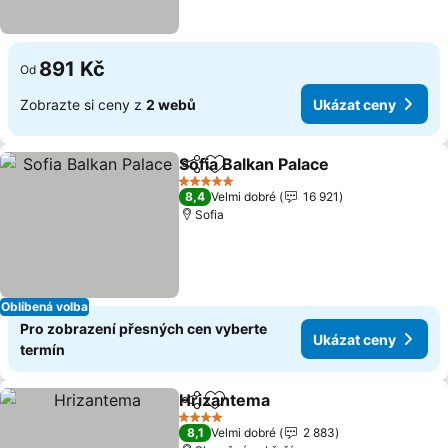
891 Kč
Od
Zobrazte si ceny z
2 webů
Ukázat ceny
Sofia Balkan Palace
Sdílet
Přidat na seznam oblíbených h
5 Počet hvězdiček
8,4
Velmi dobré
16 921
Sofia
Oblíbená volba
Pro zobrazení přesných cen vyberte
Ukázat ceny
termín
Hrizantema
Sdílet
Přidat na seznam oblíbených h
4 Počet hvězdiček
8,1
Velmi dobré
2 883