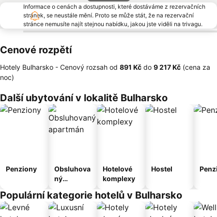
Informace o cenách a dostupnosti, které dostáváme z rezervačních
stránek, se neustále mění. Proto se může stát, že na rezervační
stránce nemusíte najít stejnou nabídku, jakou jste viděli na trivagu.
Cenové rozpětí
Hotely Bulharsko -
Cenový rozsah
od
‎891 Kč
do
‎9 217 Kč
(cena za
noc)
Další ubytování v lokalitě Bulharsko
Penziony
Obsluhova
Hotelové
Hostel
Penz
ný
komplexy
apartmán
Populární kategorie hotelů v Bulharsko