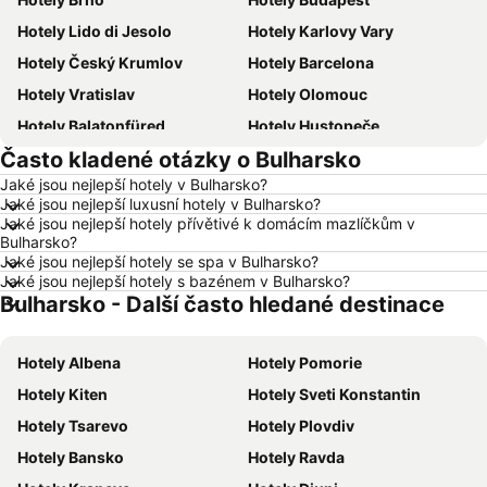
Hotely Lido di Jesolo
Hotely Karlovy Vary
Hotely Český Krumlov
Hotely Barcelona
Hotely Vratislav
Hotely Olomouc
Hotely Balatonfüred
Hotely Hustopeče
Často kladené otázky o Bulharsko
Hotely Vídeň
Hotely Hurghada
Jaké jsou nejlepší hotely v Bulharsko?
Hotely Bratislava
Hotely Kolobrzeg
Jaké jsou nejlepší luxusní hotely v Bulharsko?
Hotely Třeboň
Hotely Málaga
Jaké jsou nejlepší hotely přívětivé k domácím mazlíčkům v
Bulharsko?
Hotely Amsterdam
Hotely Ostrava
Jaké jsou nejlepší hotely se spa v Bulharsko?
Jaké jsou nejlepší hotely s bazénem v Bulharsko?
Hotely Lignano Sabbiadoro
Hotely Vysočina
Bulharsko - Další často hledané destinace
Hotely Šumava
Hotely Wolfgangsee
Hotely Kréta
Hotely Tunisko
Hotely Albena
Hotely Pomorie
Hotely Rakousko
Hotely Polsko
Hotely Kiten
Hotely Sveti Konstantin
Hotely Slovinsko
Hotely Jeseníky
Hotely Tsarevo
Hotely Plovdiv
Hotely Korfu
Hotely Emilia-Romagna
Hotely Bansko
Hotely Ravda
Hotely Krkonoše
Hotely Španělsko