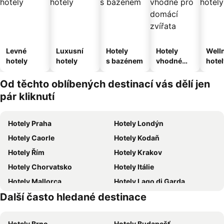
Levné
Luxusní
Hotely
Hotely
Well
hotely
hotely
s bazénem
vhodné
hotel
pro
domácí
Od těchto oblíbených destinací vás dělí jen
zvířata
pár kliknutí
Hotely Praha
Hotely Londýn
Hotely Caorle
Hotely Kodaň
Hotely Řím
Hotely Krakov
Hotely Chorvatsko
Hotely Itálie
Hotely Mallorca
Hotely Lago di Garda
Další často hledané destinace
Hotely Česká republika
Hotely Istrie
Hotely Brno
Hotely Budapešť