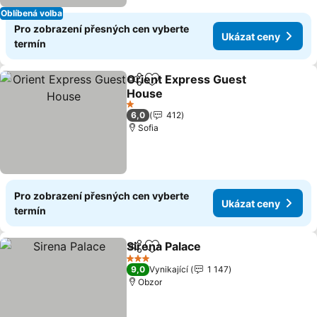
Oblíbená volba
Pro zobrazení přesných cen vyberte
Ukázat ceny
termín
Orient Express Guest
Sdílet
Přidat na seznam oblíbených h
House
1 Počet hvězdiček
6,0
412
Sofia
Pro zobrazení přesných cen vyberte
Ukázat ceny
termín
Sirena Palace
Sdílet
Přidat na seznam oblíbených h
3 Počet hvězdiček
9,0
Vynikající
1 147
Obzor