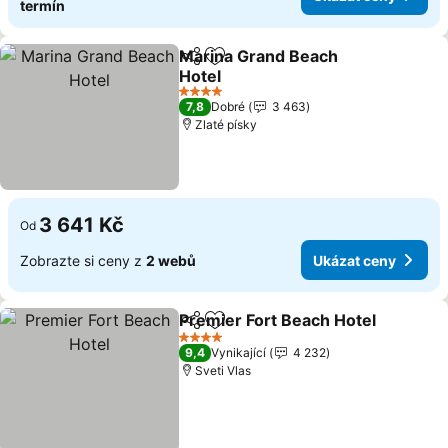
termín
Marina Grand Beach
Sdílet
Přidat na seznam oblíbených h
Hotel
4 Počet hvězdiček
7,8
Dobré
3 463
Zlaté písky
3 641 Kč
Od
Zobrazte si ceny z
2 webů
Ukázat ceny
Premier Fort Beach Hotel
Sdílet
Přidat na seznam oblíbených h
4 Počet hvězdiček
9,4
Vynikající
4 232
Sveti Vlas