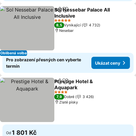
Sol Nessebar Palace All
Sdílet
Přidat na seznam oblíbených h
Inclusive
5 Počet hvězdiček
8,5
Vynikající
4 732
Nesebar
Oblíbená volba
Pro zobrazení přesných cen vyberte
Ukázat ceny
termín
Prestige Hotel &
Sdílet
Přidat na seznam oblíbených h
Aquapark
4 Počet hvězdiček
7,9
Dobré
3 426
Zlaté písky
1 801 Kč
Od