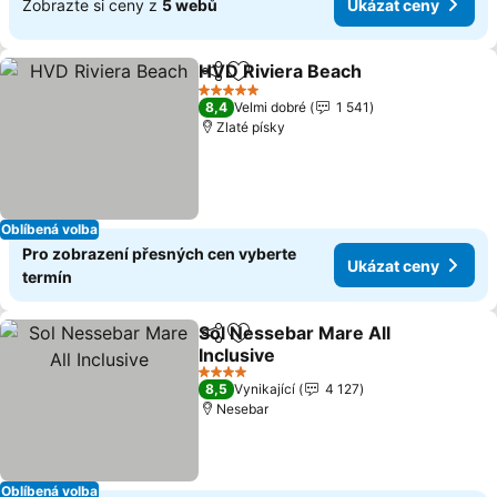
Zobrazte si ceny z
5 webů
Ukázat ceny
HVD Riviera Beach
Sdílet
Přidat na seznam oblíbených h
5 Počet hvězdiček
8,4
Velmi dobré
1 541
Zlaté písky
Oblíbená volba
Pro zobrazení přesných cen vyberte
Ukázat ceny
termín
Sol Nessebar Mare All
Sdílet
Přidat na seznam oblíbených h
Inclusive
4 Počet hvězdiček
8,5
Vynikající
4 127
Nesebar
Oblíbená volba