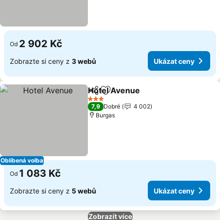
2 902 Kč
Od
Zobrazte si ceny z
3 webů
Ukázat ceny
Hotel Avenue
Sdílet
Přidat na seznam oblíbených h
3 Počet hvězdiček
7,9
Dobré
4 002
Burgas
Oblíbená volba
1 083 Kč
Od
Zobrazte si ceny z
5 webů
Ukázat ceny
Zobrazít více