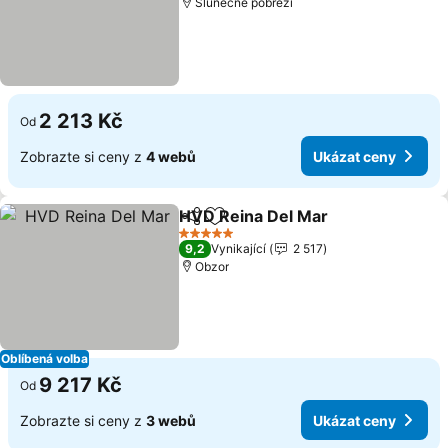
Slunečné pobřeží
2 213 Kč
Od
Zobrazte si ceny z
4 webů
Ukázat ceny
HVD Reina Del Mar
Sdílet
Přidat na seznam oblíbených h
5 Počet hvězdiček
9,2
Vynikající
2 517
Obzor
Oblíbená volba
9 217 Kč
Od
Zobrazte si ceny z
3 webů
Ukázat ceny