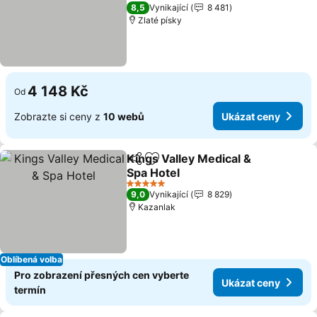
5 Počet hvězdiček
8,5
Vynikající
8 481
Zlaté písky
4 148 Kč
Od
Zobrazte si ceny z
10 webů
Ukázat ceny
Kings Valley Medical &
Sdílet
Přidat na seznam oblíbených h
Spa Hotel
5 Počet hvězdiček
9,0
Vynikající
8 829
Kazanlak
Oblíbená volba
Pro zobrazení přesných cen vyberte
Ukázat ceny
termín