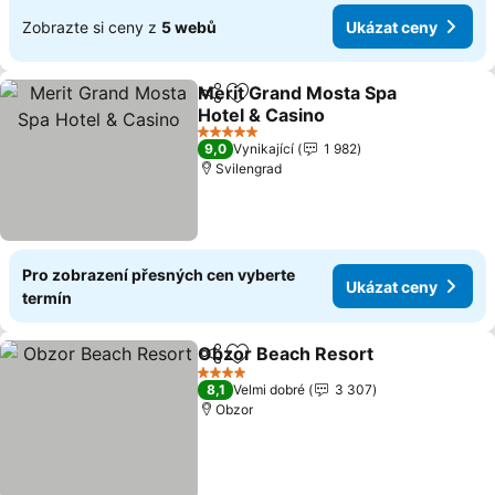
Zobrazte si ceny z
5 webů
Ukázat ceny
Merit Grand Mosta Spa
Sdílet
Přidat na seznam oblíbených h
Hotel & Casino
5 Počet hvězdiček
9,0
Vynikající
1 982
Svilengrad
Pro zobrazení přesných cen vyberte
Ukázat ceny
termín
Obzor Beach Resort
Sdílet
Přidat na seznam oblíbených h
4 Počet hvězdiček
8,1
Velmi dobré
3 307
Obzor